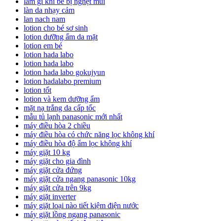
làm gì khi bé bị nghẹt mũi
làn da nhạy cảm
lan nach nam
lotion cho bé sơ sinh
lotion dưỡng ẩm da mặt
lotion em bé
lotion hada labo
lotion hada labo
lotion hada labo gokujyun
lotion hadalabo premium
lotion tốt
lotion và kem dưỡng ẩm
mặt nạ trắng da cấp tốc
mẫu tủ lạnh panasonic mới nhất
máy điều hòa 2 chiều
máy điều hòa có chức năng lọc không khí
máy điều hòa độ ẩm lọc không khí
máy giặt 10 kg
máy giặt cho gia đình
máy giặt cửa đứng
máy giặt cửa ngang panasonic 10kg
máy giặt cửa trên 9kg
máy giặt inverter
máy giặt loại nào tiết kiệm điện nước
máy giặt lồng ngang panasonic