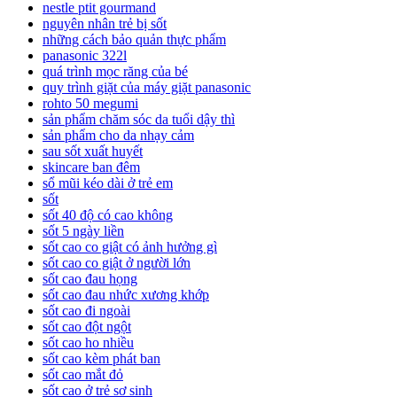
nestle ptit gourmand
nguyên nhân trẻ bị sốt
những cách bảo quản thực phẩm
panasonic 322l
quá trình mọc răng của bé
quy trình giặt của máy giặt panasonic
rohto 50 megumi
sản phẩm chăm sóc da tuổi dậy thì
sản phẩm cho da nhạy cảm
sau sốt xuất huyết
skincare ban đêm
sổ mũi kéo dài ở trẻ em
sốt
sốt 40 độ có cao không
sốt 5 ngày liền
sốt cao co giật có ảnh hưởng gì
sốt cao co giật ở người lớn
sốt cao đau họng
sốt cao đau nhức xương khớp
sốt cao đi ngoài
sốt cao đột ngột
sốt cao ho nhiều
sốt cao kèm phát ban
sốt cao mắt đỏ
sốt cao ở trẻ sơ sinh