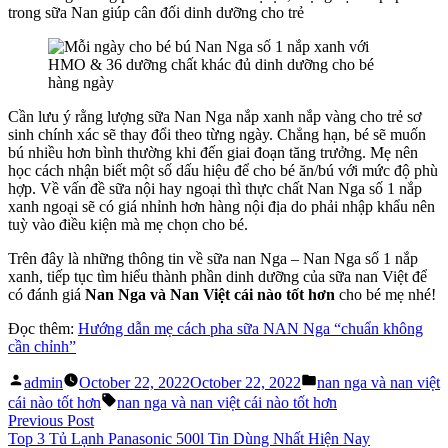
trong sữa Nan giúp cân đối dinh dưỡng cho trẻ
Cần lưu ý rằng lượng sữa Nan Nga nắp xanh nắp vàng cho trẻ sơ
sinh chính xác sẽ thay đổi theo từng ngày. Chẳng hạn, bé sẽ muốn
bú nhiều hơn bình thường khi đến giai đoạn tăng trưởng. Mẹ nên
học cách nhận biết một số dấu hiệu để cho bé ăn/bú với mức độ phù
hợp. Về vấn đề sữa nội hay ngoại thì thực chất Nan Nga số 1 nắp
xanh ngoại sẽ có giá nhỉnh hơn hàng nội địa do phải nhập khẩu nên
tuỳ vào điều kiện mà mẹ chọn cho bé.
Trên đây là những thông tin về sữa nan Nga – Nan Nga số 1 nắp
xanh, tiếp tục tìm hiểu thành phần dinh dưỡng của sữa nan Việt để
có đánh giá
Nan Nga và Nan Việt cái nào tốt hơn
cho bé mẹ nhé!
Đọc thêm:
Hướng dẫn mẹ cách pha sữa NAN Nga “chuẩn không
cần chỉnh”
Posted
Posted
admin
October 22, 2022
October 22, 2022
nan nga và nan việt
by
in
Tags:
cái nào tốt hơn
nan nga và nan việt cái nào tốt hơn
Post
Previous
Previous Post
post:
Top 3 Tủ Lạnh Panasonic 500l Tin Dùng Nhất Hiện Nay