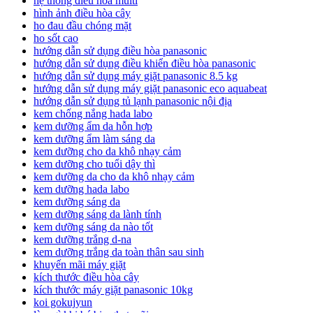
hệ thống điều hòa multi
hình ảnh điều hòa cây
ho đau đầu chóng mặt
ho sốt cao
hướng dẫn sử dụng điều hòa panasonic
hướng dẫn sử dụng điều khiển điều hòa panasonic
hướng dẫn sử dụng máy giặt panasonic 8.5 kg
hướng dẫn sử dụng máy giặt panasonic eco aquabeat
hướng dẫn sử dụng tủ lạnh panasonic nội địa
kem chống nắng hada labo
kem dưỡng ẩm da hỗn hợp
kem dưỡng ẩm làm sáng da
kem dưỡng cho da khô nhạy cảm
kem dưỡng cho tuổi dậy thì
kem dưỡng da cho da khô nhạy cảm
kem dưỡng hada labo
kem dưỡng sáng da
kem dưỡng sáng da lành tính
kem dưỡng sáng da nào tốt
kem dưỡng trắng d-na
kem dưỡng trắng da toàn thân sau sinh
khuyến mãi máy giặt
kích thước điều hòa cây
kích thước máy giặt panasonic 10kg
koi gokujyun