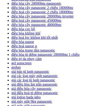
điều hòa cây 28000btu panasonic
điều hòa cây panasonic 2 chiều 18000btu
điều hoà cây panasonic 2 chiều 18000btu
điều hòa cây panasonic 28000btu inverter
điều hoà cây panasonic 45000btu
điều hòa cây panasonic 48000btu
điều hòa cục bộ
điều hòa không khí
điều hoà lọc không khí tốt nhất
điều hòa nanoe
điều hoà nanoe g
điều hòa trung tâm panasonic
điều hòa tủ đứng panasonic 28000btu 1 chiều
điều trị da nhạy cảm
gel sunscreen
gerber
giá bán tủ lạnh panasonic
giá các loại máy giặt panasonic
giá các loại tủ lạnh panasonic
giá điều hòa âm trần panasonic
giá điều hòa cây panasonic
giá điều hoà tủ đứng panasonic
giá lotion hada labo
giá máy giặt 9kg panasonic
giá máy giặt panasonic