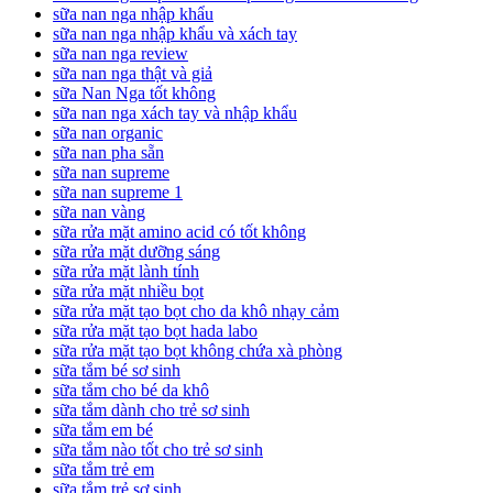
sữa nan nga nhập khẩu
sữa nan nga nhập khẩu và xách tay
sữa nan nga review
sữa nan nga thật và giả
sữa Nan Nga tốt không
sữa nan nga xách tay và nhập khẩu
sữa nan organic
sữa nan pha sẵn
sữa nan supreme
sữa nan supreme 1
sữa nan vàng
sữa rửa mặt amino acid có tốt không
sữa rửa mặt dưỡng sáng
sữa rửa mặt lành tính
sữa rửa mặt nhiều bọt
sữa rửa mặt tạo bọt cho da khô nhạy cảm
sữa rửa mặt tạo bọt hada labo
sữa rửa mặt tạo bọt không chứa xà phòng
sữa tắm bé sơ sinh
sữa tắm cho bé da khô
sữa tắm dành cho trẻ sơ sinh
sữa tắm em bé
sữa tắm nào tốt cho trẻ sơ sinh
sữa tắm trẻ em
sữa tắm trẻ sơ sinh