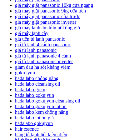
giá máy giặt panasonic 10kg cửa ngang
giá máy giặt panasonic 9kg cửa trên
giá máy giặt panasonic cửa trước
giá máy giặt panasonic inverter
giá máy lạnh âm trần nối ống gió
giá máy lạnh cây
giá tiền tủ lạnh panasonic
giá tủ lạnh 4 cánh panasonic
giá tủ lạnh panasonic
giá tủ lạnh panasonic 4 cánh
giá tủ lạnh panasonic inverter
giảm đau hạ sốt kháng viêm
goku jyun
hada labo chống nắng
hada labo cleansing oil
hada labo goku
hada labo gokujyun
hada labo gokujyun cleansing oil
hada labo gokujyun lotion
hada labo kem chống nắng
hada labo lotion giá
hadalabo gokujyun
hair essence
hãng tủ lạnh tiết kiệm điện