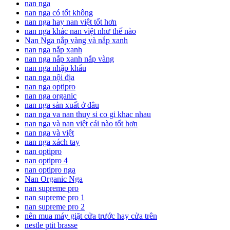
nan nga
nan nga có tốt không
nan nga hay nan việt tốt hơn
nan nga khác nan việt như thế nào
Nan Nga nắp vàng và nắp xanh
nan nga nắp xanh
nan nga nắp xanh nắp vàng
nan nga nhập khẩu
nan nga nội địa
nan nga optipro
nan nga organic
nan nga sản xuất ở đâu
nan nga va nan thuy si co gi khac nhau
nan nga và nan việt cái nào tốt hơn
nan nga và việt
nan nga xách tay
nan optipro
nan optipro 4
nan optipro nga
Nan Organic Nga
nan supreme pro
nan supreme pro 1
nan supreme pro 2
nên mua máy giặt cửa trước hay cửa trên
nestle ptit brasse