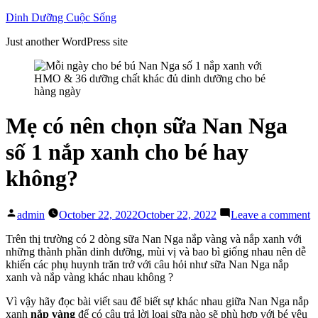
Skip
Dinh Dưỡng Cuộc Sống
to
Just another WordPress site
content
Mẹ có nên chọn sữa Nan Nga
số 1 nắp xanh cho bé hay
không?
Posted
o
admin
October 22, 2022
October 22, 2022
Leave a comment
by
M
c
Trên thị trường có 2 dòng sữa Nan Nga nắp vàng và nắp xanh với
n
những thành phần dinh dưỡng, mùi vị và bao bì giống nhau nên dễ
c
khiến các phụ huynh trăn trở với câu hỏi như sữa Nan Nga nắp
s
xanh và nắp vàng khác nhau không ?
N
Vì vậy hãy đọc bài viết sau để biết sự khác nhau giữa Nan Nga nắp
N
xanh
nắp vàng
để có câu trả lời loại sữa nào sẽ phù hợp với bé yêu
s