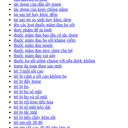
tác dụng của dầu tẩy trang
tác dụng của kem chống nắng
tại sao trẻ hay khóc đêm
tai sao tre so sinh hay khoc dem
tên các loại thuốc giảm đau hạ sốt
thực phẩm để tủ lạnh
thuốc giảm đau bao lâu có tác dụng
thuốc giảm đau hạ sốt kháng viêm
thuốc giảm đau mạnh
thuốc giảm đau mọc răng cho bé
thuốc giảm đau vai gáy
thuốc hạ sốt uống chung với sữa được không
trang da toan than sau sinh
trẻ 3 tuổi sốt cao
trẻ bị cúm a sốt cao không hạ
trẻ bị đầy bụng
trẻ bị ho
trẻ bị ho sổ mũi
trẻ bị ho và sổ mũi
trẻ bị rối loạn tiêu hóa
trẻ bị sổ mũi kéo dài
trẻ bị tắc mũi
trẻ bị tiêu chảy kèm sốt
trẻ em sốt 38 độ
trẻ em sốt cao 40 độ nên làm gì