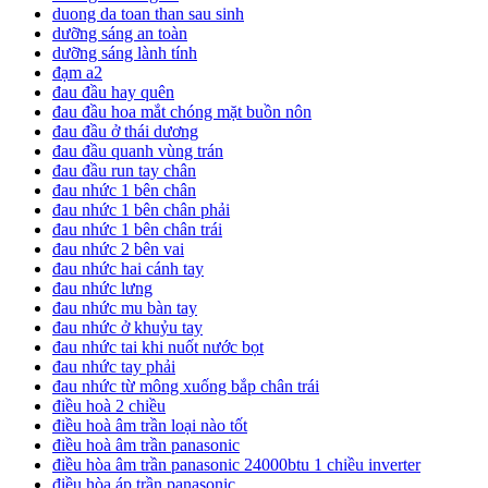
duong da toan than sau sinh
dưỡng sáng an toàn
dưỡng sáng lành tính
đạm a2
đau đầu hay quên
đau đầu hoa mắt chóng mặt buồn nôn
đau đầu ở thái dương
đau đầu quanh vùng trán
đau đầu run tay chân
đau nhức 1 bên chân
đau nhức 1 bên chân phải
đau nhức 1 bên chân trái
đau nhức 2 bên vai
đau nhức hai cánh tay
đau nhức lưng
đau nhức mu bàn tay
đau nhức ở khuỷu tay
đau nhức tai khi nuốt nước bọt
đau nhức tay phải
đau nhức từ mông xuống bắp chân trái
điều hoà 2 chiều
điều hoà âm trần loại nào tốt
điều hoà âm trần panasonic
điều hòa âm trần panasonic 24000btu 1 chiều inverter
điều hòa áp trần panasonic