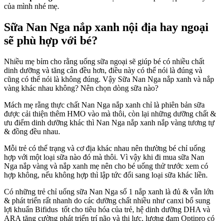
của mình nhé mẹ.
1
n
x
Sữa Nan Nga nắp xanh
nội địa hay ngoại
c
sẽ phù hợp với bé?
b
h
k
Nhiều mẹ bỉm cho rằng uống sữa ngoại sẽ giúp bé có nhiều chất
dinh dưỡng và tăng cân đều hơn, điều này có thể nói là đúng và
cũng có thể nói là không đúng. Vậy Sữa Nan Nga nắp xanh và nắp
vàng khác nhau không? Nên chọn dòng sữa nào?
Mách mẹ rằng thực chất Nan Nga nắp xanh chỉ là phiên bản sữa
được cải thiện thêm HMO vào mà thôi, còn lại những dưỡng chất &
ưu điểm dinh dưỡng khác thì Nan Nga nắp xanh nắp vàng tương tự
& đồng đều nhau.
Mỗi trẻ có thể trạng và cơ địa khác nhau nên thường bé chỉ uống
hợp với một loại sữa nào đó mà thôi. Vì vậy khi đi mua sữa Nan
Nga nắp vàng và nắp xanh mẹ nên cho bé uống thử trước xem có
hợp không, nếu không hợp thì lập tức đổi sang loại sữa khác liền.
Có những trẻ chỉ uống sữa Nan Nga số 1 nắp xanh là đủ & vẫn lớn
& phát triển rất nhanh do các dưỡng chất nhiều như canxi bổ sung
lợi khuẩn Bifidus tốt cho tiêu hóa của trẻ, hệ dinh dưỡng DHA và
ARA tăng cường phát triển trí não và thị lực, lượng đạm Optipro có