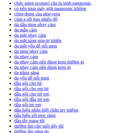
chức năng econavi của tủ lạnh panasonic
có nên mua máy giặt panasonic không
công dụng của aloe vera
cúm a sốt bao nhiêu độ
da dầu mụn nhạy cảm
da mẫn cảm
da mặt nhạy cảm
da mặt sáng mịn tự nhiên
da mặt yếu dễ nổi mụn
da mụn nhạy cảm
da nhạy cảm
da nhạy cảm nên dùng kem dưỡng gì
da nhạy cảm nên dùng kem gì
da trắng sáng
da yếu dễ nổi mụn
dầu gội cho bé
dầu gội cho em bé
dầu gội cho trẻ em
dầu gội đầu trẻ em
dầu gội trẻ em
dấu hiệu nhận biết chân tay miệng
dấu hiệu sốt mọc răng
dầu tẩy trang tốt
dưỡng ẩm cho tuổi dậy thì
dưỡng ẩm sáng da