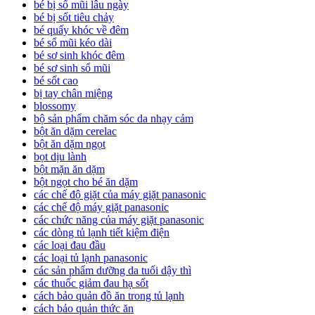
bé bị sổ mũi lâu ngày
bé bị sốt tiêu chảy
bé quấy khóc về đêm
bé sổ mũi kéo dài
bé sơ sinh khóc đêm
bé sơ sinh sổ mũi
bé sốt cao
bị tay chân miệng
blossomy
bộ sản phẩm chăm sóc da nhạy cảm
bột ăn dặm cerelac
bột ăn dặm ngọt
bọt dịu lành
bột mặn ăn dặm
bột ngọt cho bé ăn dặm
các chế độ giặt của máy giặt panasonic
các chế độ máy giặt panasonic
các chức năng của máy giặt panasonic
các dòng tủ lạnh tiết kiệm điện
các loại đau đầu
các loại tủ lạnh panasonic
các sản phẩm dưỡng da tuổi dậy thì
các thuốc giảm đau hạ sốt
cách bảo quản đồ ăn trong tủ lạnh
cách bảo quản thức ăn