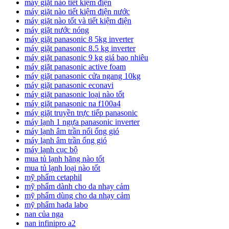
máy giặt nào tiết kiệm điện
máy giặt nào tiết kiệm điện nước
máy giặt nào tốt và tiết kiệm điện
máy giặt nước nóng
máy giặt panasonic 8 5kg inverter
máy giặt panasonic 8.5 kg inverter
máy giặt panasonic 9 kg giá bao nhiêu
máy giặt panasonic active foam
máy giặt panasonic cửa ngang 10kg
máy giặt panasonic econavi
máy giặt panasonic loại nào tốt
máy giặt panasonic na f100a4
máy giặt truyền trực tiếp panasonic
máy lạnh 1 ngựa panasonic inverter
máy lạnh âm trần nối ống gió
máy lạnh âm trần ống gió
máy lạnh cục bộ
mua tủ lạnh hãng nào tốt
mua tủ lạnh loại nào tốt
mỹ phẩm cetaphil
mỹ phẩm dành cho da nhạy cảm
mỹ phẩm dùng cho da nhạy cảm
mỹ phẩm hada labo
nan của nga
nan infinipro a2