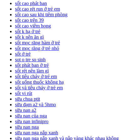
sốt cao phát ban
sốt cao rét run ở trẻ em
sốt cao sau khi tiêm phòng
sốt cao trên 39
sốt cao viêm họng
sốt k hạ ở trẻ
sốt k nên ăn gì
sốt mọc răng hàm ở trẻ
sốt mọc răng ở trẻ nhỏ
sốt ở trẻ
sot o tre so sinh
sốt phát ban ở trẻ
sốt rét nên làm gì
sốt tiêu chảy ở trẻ em
sốt uống thuốc không hạ
sốt và tiêu chảy ở trẻ em
sốt vi rút
sữa chua ptit
sữa đạm a2 và 5hmo
sữa nan a2
sữa nan của nga
sữa nan infinipro
sữa nan nga
sữa nan nga nắp xanh
sữa nan nga nắp xanh và nắp vàng khác nhau không