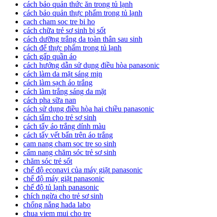
cách bảo quản thức ăn trong tủ lạnh
cách bảo quản thực phẩm trong tủ lạnh
cach cham soc tre bi ho
cách chữa trẻ sơ sinh bị sốt
cách dưỡng trắng da toàn thân sau sinh
cách để thực phẩm trong tủ lạnh
cách gấp quần áo
cách hướng dẫn sử dụng điều hòa panasonic
cách làm da mặt sáng mịn
cách làm sạch áo trắng
cách làm trắng sáng da mặt
cách pha sữa nan
cách sử dụng điều hòa hai chiều panasonic
cách tắm cho trẻ sơ sinh
cách tẩy áo trắng dính màu
cách tẩy vết bẩn trên áo trắng
cam nang cham soc tre so sinh
cẩm nang chăm sóc trẻ sơ sinh
chăm sóc trẻ sốt
chế độ econavi của máy giặt panasonic
chế độ máy giặt panasonic
chế độ tủ lạnh panasonic
chích ngừa cho trẻ sơ sinh
chống nắng hada labo
chua viem mui cho tre