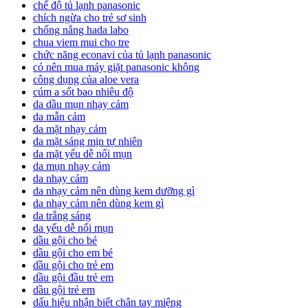
chế độ tủ lạnh panasonic
chích ngừa cho trẻ sơ sinh
chống nắng hada labo
chua viem mui cho tre
chức năng econavi của tủ lạnh panasonic
có nên mua máy giặt panasonic không
công dụng của aloe vera
cúm a sốt bao nhiêu độ
da dầu mụn nhạy cảm
da mẫn cảm
da mặt nhạy cảm
da mặt sáng mịn tự nhiên
da mặt yếu dễ nổi mụn
da mụn nhạy cảm
da nhạy cảm
da nhạy cảm nên dùng kem dưỡng gì
da nhạy cảm nên dùng kem gì
da trắng sáng
da yếu dễ nổi mụn
dầu gội cho bé
dầu gội cho em bé
dầu gội cho trẻ em
dầu gội đầu trẻ em
dầu gội trẻ em
dấu hiệu nhận biết chân tay miệng