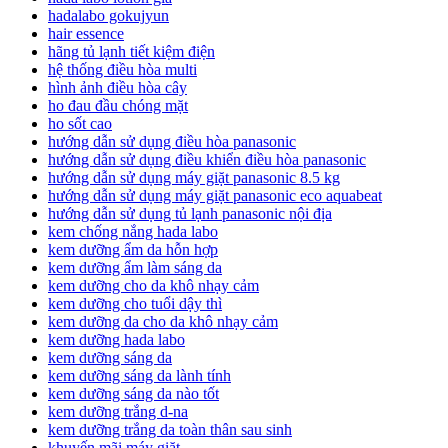
hadalabo gokujyun
hair essence
hãng tủ lạnh tiết kiệm điện
hệ thống điều hòa multi
hình ảnh điều hòa cây
ho đau đầu chóng mặt
ho sốt cao
hướng dẫn sử dụng điều hòa panasonic
hướng dẫn sử dụng điều khiển điều hòa panasonic
hướng dẫn sử dụng máy giặt panasonic 8.5 kg
hướng dẫn sử dụng máy giặt panasonic eco aquabeat
hướng dẫn sử dụng tủ lạnh panasonic nội địa
kem chống nắng hada labo
kem dưỡng ẩm da hỗn hợp
kem dưỡng ẩm làm sáng da
kem dưỡng cho da khô nhạy cảm
kem dưỡng cho tuổi dậy thì
kem dưỡng da cho da khô nhạy cảm
kem dưỡng hada labo
kem dưỡng sáng da
kem dưỡng sáng da lành tính
kem dưỡng sáng da nào tốt
kem dưỡng trắng d-na
kem dưỡng trắng da toàn thân sau sinh
khuyến mãi máy giặt