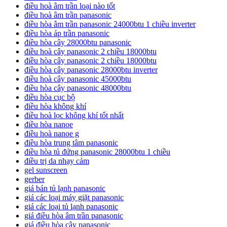
điều hoà âm trần loại nào tốt
điều hoà âm trần panasonic
điều hòa âm trần panasonic 24000btu 1 chiều inverter
điều hòa áp trần panasonic
điều hòa cây 28000btu panasonic
điều hoà cây panasonic 2 chiều 18000btu
điều hòa cây panasonic 2 chiều 18000btu
điều hòa cây panasonic 28000btu inverter
điều hoà cây panasonic 45000btu
điều hòa cây panasonic 48000btu
điều hòa cục bộ
điều hòa không khí
điều hoà lọc không khí tốt nhất
điều hòa nanoe
điều hoà nanoe g
điều hòa trung tâm panasonic
điều hòa tủ đứng panasonic 28000btu 1 chiều
điều trị da nhạy cảm
gel sunscreen
gerber
giá bán tủ lạnh panasonic
giá các loại máy giặt panasonic
giá các loại tủ lạnh panasonic
giá điều hòa âm trần panasonic
giá điều hòa cây panasonic