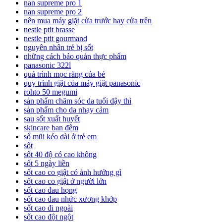
nan supreme pro 1
nan supreme pro 2
nên mua máy giặt cửa trước hay cửa trên
nestle ptit brasse
nestle ptit gourmand
nguyên nhân trẻ bị sốt
những cách bảo quản thực phẩm
panasonic 322l
quá trình mọc răng của bé
quy trình giặt của máy giặt panasonic
rohto 50 megumi
sản phẩm chăm sóc da tuổi dậy thì
sản phẩm cho da nhạy cảm
sau sốt xuất huyết
skincare ban đêm
sổ mũi kéo dài ở trẻ em
sốt
sốt 40 độ có cao không
sốt 5 ngày liền
sốt cao co giật có ảnh hưởng gì
sốt cao co giật ở người lớn
sốt cao đau họng
sốt cao đau nhức xương khớp
sốt cao đi ngoài
sốt cao đột ngột