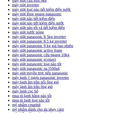
máy giặt cửa trên 9kg
máy giặt inverter
máy giặt loại nào tiết kiệm điện nước
máy giặt lồng ngang panasonic
máy giặt nào tiết kiệm điện
máy giặt nào tiết kiệm điện nước
máy giặt nào tốt và tiết kiệm điện
máy giặt nước nóng
máy giặt panasonic 8 5kg inverter
máy giặt panasonic 8.5 kg inverter
máy giặt panasonic 9 kg giá bao nhiêu
máy giặt panasonic active foam
máy giặt panasonic cửa ngang 10kg
máy giặt panasonic econavi
máy giặt panasonic loại nào tốt
máy giặt panasonic na f100a4
máy giặt truyền trực tiếp panasonic
máy lạnh 1 ngựa panasonic inverter
máy lạnh âm trần nối ống gió
máy lạnh âm trần ống gió
máy lạnh cục bộ
mua tủ lạnh hãng nào tốt
mua tủ lạnh loại nào tốt
mỹ phẩm cetaphil
mỹ phẩm dành cho da nhạy cảm