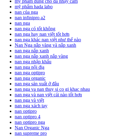
mỹ phẩm dùng cho da nhạy cảm
mỹ phẩm hada labo
nan của nga
nan infinipro a2
nan nga
nan nga có tốt không
nan nga hay nan việt tốt hơn
nan nga khác nan việt như thế nào
Nan Nga nắp vàng và nắp xanh
nan nga nắp xanh
nan nga nắp xanh nắp vàng
nan nga nhập khẩu
nan nga nội địa
nan nga optipro
nan nga organic
nan nga sản xuất ở đâu
nan nga va nan thuy si co gi khac nhau
nan nga và nan việt cái nào tốt hơn
nan nga và việt
nan nga xách tay
nan optipro
nan optipro 4
nan optipro nga
Nan Organic Nga
nan supreme pro