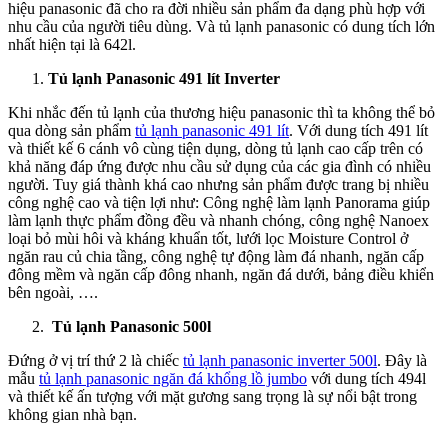
hiệu panasonic đã cho ra đời nhiều sản phẩm đa dạng phù hợp với
nhu cầu của người tiêu dùng. Và tủ lạnh panasonic có dung tích lớn
nhất hiện tại là 642l.
Tủ lạnh Panasonic 491 lít Inverter
Khi nhắc đến tủ lạnh của thương hiệu panasonic thì ta không thể bỏ
qua dòng sản phẩm
tủ lạnh panasonic 491 lít
. Với dung tích 491 lít
và thiết kế 6 cánh vô cùng tiện dụng, dòng tủ lạnh cao cấp trên có
khả năng đáp ứng được nhu cầu sử dụng của các gia đình có nhiều
người. Tuy giá thành khá cao nhưng sản phẩm được trang bị nhiều
công nghệ cao và tiện lợi như: Công nghệ làm lạnh Panorama giúp
làm lạnh thực phẩm đồng đều và nhanh chóng, công nghệ Nanoex
loại bỏ mùi hôi và kháng khuẩn tốt, lưới lọc Moisture Control ở
ngăn rau củ chia tầng, công nghệ tự động làm đá nhanh, ngăn cấp
đông mềm và ngăn cấp đông nhanh, ngăn đá dưới, bảng điều khiển
bên ngoài, ….
Tủ lạnh Panasonic 500l
Đứng ở vị trí thứ 2 là chiếc
tủ lạnh panasonic inverter 500l
. Đây là
mẫu
tủ lạnh panasonic ngăn đá khổng lồ jumbo
với dung tích 494l
và thiết kế ấn tượng với mặt gương sang trọng là sự nổi bật trong
không gian nhà bạn.