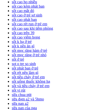
sốt cao ho nhiều
sốt cao kèm phát ban
sốt cao mắt đỏ
sốt cao ở trẻ sơ sinh
sốt cao phát ban
sốt cao rét run ở trẻ em
sốt cao sau khi tiêm phòng
sốt cao trên 39
sốt cao viêm họng
sốt k hạ ở trẻ
sốt k nên ăn gì
sốt mọc răng hàm ở trẻ
sốt mọc răng ở trẻ nhỏ
sốt ở trẻ
sot o tre so sinh
sốt phát ban ở trẻ
sốt rét nên làm gì
sốt tiêu chảy ở trẻ em
sốt uống thuốc không hạ
sốt và tiêu chảy ở trẻ em
sốt vi rút
sữa chua ptit
sữa đạm a2 và 5hmo
sữa nan a2
sữa nan của nga