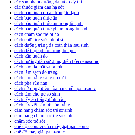
các sản phẩm dưỡng da tuổi dậy thì
các thuốc giảm đau hạ sốt
cách bảo quản đồ ăn trong tủ lạnh
cách bảo quản thức ăn
cách bảo quản thức ăn trong tủ lạnh
cách bảo quản thực phẩm trong tủ lạnh
cach cham soc tre bi ho
cách chữa trẻ sơ sinh bị sốt
cách dưỡng trắng da toàn thân sau sinh
cách để thực phẩm trong tủ lạnh
cách gấp quần áo
cách hướng dẫn sử dụng điều hòa panasonic
cách làm da mặt sáng mịn
cách làm sạch áo trắng
cách làm trắng sáng da mặt
cách pha sữa nan
cách sử dụng điều hòa hai chiều panasonic
cách tắm cho trẻ sơ sinh
cách tẩy áo trắng dính màu
cách tẩy vết bẩn trên áo trắng
cẩm nang chăm sóc trẻ sơ sinh
cam nang cham soc tre so sinh
chăm sóc trẻ sốt
chế độ econavi của máy giặt panasonic
chế độ máy giặt panasonic