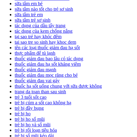
sữa tắm em bé
sữa tắm nào tốt cho trẻ sơ sinh
sữa tắm trẻ em
sữa tắm trẻ sơ sinh
tác dụng của dầu tẩy trang
tác dụng của kem chống nắng
tại sao trẻ hay khóc đêm
tai sao tre so sinh hay khoc dem
tên các loại thuốc giảm đau hạ sốt
thực phẩm để tủ lạnh
thuốc giảm đau bao lâu có tác dụng
thuốc giảm đau hạ sốt kháng viêm
thuốc giảm đau mạnh
thuốc giảm đau mọc răng cho bé
thuốc giảm đau vai gáy
thuốc hạ sốt uống chung với sữa được không
trang da toan than sau sinh
trẻ 3 tuổi sốt cao
trẻ bị cúm a sốt cao không hạ
trẻ bị đầy bụng
trẻ bị ho
trẻ bị ho sổ mũi
trẻ bị ho và sổ mũi
trẻ bị rối loạn tiêu hóa
trẻ bị sổ mũi kéo dài