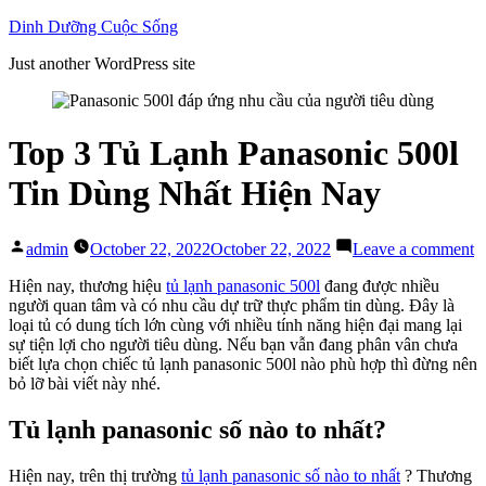
Skip
Dinh Dưỡng Cuộc Sống
to
Just another WordPress site
content
Top 3 Tủ Lạnh Panasonic 500l
Tin Dùng Nhất Hiện Nay
Posted
o
admin
October 22, 2022
October 22, 2022
Leave a comment
by
T
3
Hiện nay, thương hiệu
tủ lạnh panasonic 500l
đang được nhiều
T
người quan tâm và có nhu cầu dự trữ thực phẩm tin dùng. Đây là
L
loại tủ có dung tích lớn cùng với nhiều tính năng hiện đại mang lại
P
sự tiện lợi cho người tiêu dùng. Nếu bạn vẫn đang phân vân chưa
5
biết lựa chọn chiếc tủ lạnh panasonic 500l nào phù hợp thì đừng nên
T
bỏ lỡ bài viết này nhé.
D
N
Tủ lạnh panasonic số nào to nhất?
H
N
Hiện nay, trên thị trường
tủ lạnh panasonic số nào to nhất
? Thương