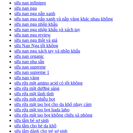
sữa nan infinipro
sữa nan nga
sữa nan nga nắp xanh
sữa nan nga nắp xanh và nắp vàng khác nhau không
sữa nan nga nhập khẩu
sữa nan nga nhập khẩu và xách tay
sữa nan nga review
sữa nan nga thật và giả
sữa Nan Nga tốt không
sữa nan nga xách tay và nhập khẩu
sữa nan organic
sữa nan pha sẵn
sữa nan supreme
sữa nan supreme 1
sữa nan vàng
sữa rửa mặt amino acid có tốt không
sữa rửa mặt dưỡng sáng
sữa rửa mặt lành tính
sữa rửa mặt nhiều bọt
sữa rửa mặt tạo bọt cho da khô nhạy cảm
sữa rửa mặt tạo bọt hada labo
sữa rửa mặt tạo bọt không chứa xà phòng
sữa tắm bé sơ sinh
sữa tắm cho bé da khô
sữa tắm dành cho trẻ sơ sinh