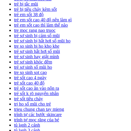
trẻ bị tắc mũi
trẻ bị tiêu chảy kèm sốt
trẻ em sốt 38 độ
trẻ em sốt cao 40 độ nên làm gì
trẻ em sốt cao thì làm thế nào
tre moc rang nao truoc
trẻ sơ sinh bị cảm sổ mũi
trẻ sơ sinh bị hắt hơi sổ mũi ho
tre so sinh bi ho kho khe
trẻ sơ sinh hắt hơi sổ mũi
trẻ sơ sinh hay giật mình
trẻ sơ sinh khóc đêm
trẻ sơ sinh sổ mũi ho
tre so sinh sot cao
trẻ sốt cao 4 ngày
trẻ sốt cao 40 độ
trẻ sốt cao ăn vào nôn ra
trẻ sốt k rõ nguyên nhân
trẻ sốt tiêu chảy
trị ho sổ mũi cho trẻ
trieu chung chan tay mieng
trình tự các bước skincare
trình tự mọc răng của bé
tủ lạnh 2 cánh
tủ lạnh 3 cánh