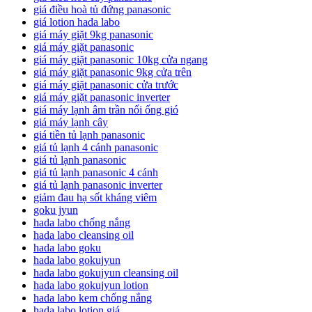
giá điều hoà tủ đứng panasonic
giá lotion hada labo
giá máy giặt 9kg panasonic
giá máy giặt panasonic
giá máy giặt panasonic 10kg cửa ngang
giá máy giặt panasonic 9kg cửa trên
giá máy giặt panasonic cửa trước
giá máy giặt panasonic inverter
giá máy lạnh âm trần nối ống gió
giá máy lạnh cây
giá tiền tủ lạnh panasonic
giá tủ lạnh 4 cánh panasonic
giá tủ lạnh panasonic
giá tủ lạnh panasonic 4 cánh
giá tủ lạnh panasonic inverter
giảm đau hạ sốt kháng viêm
goku jyun
hada labo chống nắng
hada labo cleansing oil
hada labo goku
hada labo gokujyun
hada labo gokujyun cleansing oil
hada labo gokujyun lotion
hada labo kem chống nắng
hada labo lotion giá