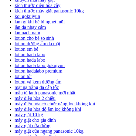
kích thước điều hòa cây
kích thước máy giặt panasonic 10kg
koi gokujyun
làm gì khi bé bị nghẹt mũi
làn da nhạy cảm
lan nach nam
lotion cho bé sơ sinh
lotion dưỡng ẩm da mặt
lotion em bé
lotion hada labo
lotion hada labo
lotion hada labo gokujyun
lotion hadalabo premium
lotion tốt
lotion và kem dưỡng ẩm
mặt nạ trắng da cấp tốc
mẫu tủ lạnh panasonic mới nhất
máy điều hòa 2 chiều
máy điều hòa có chức năng lọc không khí
máy điều hòa độ ẩm lọc không khí
máy giặt 10 kg
máy giặt cho gia đình
máy giặt cửa đứng
máy giặt cửa ngang panasonic 10kg