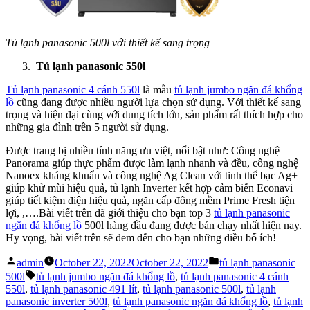
Tủ lạnh panasonic 500l với thiết kế sang trọng
Tủ lạnh panasonic 550l
Tủ lạnh panasonic 4 cánh 550l
là mẫu
tủ lạnh jumbo ngăn đá khổng
lồ
cũng đang được nhiều người lựa chọn sử dụng. Với thiết kế sang
trọng và hiện đại cùng với dung tích lớn, sản phẩm rất thích hợp cho
những gia đình trên 5 người sử dụng.
Được trang bị nhiều tính năng ưu việt, nổi bật như: Công nghệ
Panorama giúp thực phẩm được làm lạnh nhanh và đều, công nghệ
Nanoex kháng khuẩn và công nghệ Ag Clean với tinh thể bạc Ag+
giúp khử mùi hiệu quả, tủ lạnh Inverter kết hợp cảm biến Econavi
giúp tiết kiệm điện hiệu quả, ngăn cấp đông mềm Prime Fresh tiện
lợi, ,….Bài viết trên đã giới thiệu cho bạn top 3
tủ lạnh panasonic
ngăn đá khổng lồ
500l hàng đầu đang được bán chạy nhất hiện nay.
Hy vọng, bài viết trên sẽ đem đến cho bạn những điều bổ ích!
Posted
Posted
admin
October 22, 2022
October 22, 2022
tủ lạnh panasonic
by
in
Tags:
500l
tủ lạnh jumbo ngăn đá khổng lồ
,
tủ lạnh panasonic 4 cánh
550l
,
tủ lạnh panasonic 491 lít
,
tủ lạnh panasonic 500l
,
tủ lạnh
panasonic inverter 500l
,
tủ lạnh panasonic ngăn đá khổng lồ
,
tủ lạnh