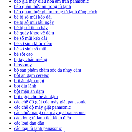
báo giá máy điều hòa âm trần panasonic
bảo quản thức ăn trong tủ lạnh
bảo quản thực phẩm trong tủ lạnh đúng cách
bé bị sổ mũi kéo dài
bé bị sổ mũi lâu ngày
bé bị sốt tiêu chảy
bé quấy khóc về đêm
bé sổ mũi kéo dài
bé sơ sinh khóc đêm
bé sơ sinh sổ mũi
bé sốt cao
bị tay chân miệng
blossomy
bộ sản phẩm chăm sóc da nhạy cảm
bột ăn dặm cerelac
bột ăn dặm ngọt
bọt dịu lành
bột mặn ăn dặm
bột ngọt cho bé ăn dặm
các chế độ giặt của máy giặt panasonic
các chế độ máy giặt panasonic
các chức năng của máy giặt panasonic
các dòng tủ lạnh tiết kiệm điện
các loại đau đầu
các loại tủ lạnh panasonic