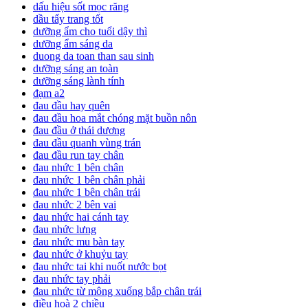
dấu hiệu sốt mọc răng
dầu tẩy trang tốt
dưỡng ẩm cho tuổi dậy thì
dưỡng ẩm sáng da
duong da toan than sau sinh
dưỡng sáng an toàn
dưỡng sáng lành tính
đạm a2
đau đầu hay quên
đau đầu hoa mắt chóng mặt buồn nôn
đau đầu ở thái dương
đau đầu quanh vùng trán
đau đầu run tay chân
đau nhức 1 bên chân
đau nhức 1 bên chân phải
đau nhức 1 bên chân trái
đau nhức 2 bên vai
đau nhức hai cánh tay
đau nhức lưng
đau nhức mu bàn tay
đau nhức ở khuỷu tay
đau nhức tai khi nuốt nước bọt
đau nhức tay phải
đau nhức từ mông xuống bắp chân trái
điều hoà 2 chiều