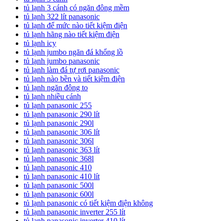
tủ lạnh 3 cánh có ngăn đông mềm
tủ lạnh 322 lít panasonic
tủ lạnh để mức nào tiết kiệm điện
tủ lạnh hãng nào tiết kiệm điện
tủ lạnh icy
tủ lạnh jumbo ngăn đá khổng lồ
tủ lạnh jumbo panasonic
tủ lạnh làm đá tự rơi panasonic
tủ lạnh nào bền và tiết kiệm điện
tủ lạnh ngăn đông to
tủ lạnh nhiều cánh
tủ lạnh panasonic 255
tủ lạnh panasonic 290 lít
tủ lạnh panasonic 290l
tủ lạnh panasonic 306 lít
tủ lạnh panasonic 306l
tủ lạnh panasonic 363 lít
tủ lạnh panasonic 368l
tủ lạnh panasonic 410
tủ lạnh panasonic 410 lít
tủ lạnh panasonic 500l
tủ lạnh panasonic 600l
tủ lạnh panasonic có tiết kiệm điện không
tủ lạnh panasonic inverter 255 lít
tủ lạnh panasonic inverter 410 lít