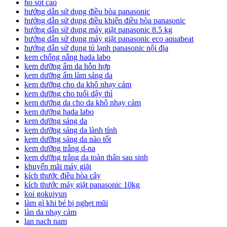
ho sốt cao
hướng dẫn sử dụng điều hòa panasonic
hướng dẫn sử dụng điều khiển điều hòa panasonic
hướng dẫn sử dụng máy giặt panasonic 8.5 kg
hướng dẫn sử dụng máy giặt panasonic eco aquabeat
hướng dẫn sử dụng tủ lạnh panasonic nội địa
kem chống nắng hada labo
kem dưỡng ẩm da hỗn hợp
kem dưỡng ẩm làm sáng da
kem dưỡng cho da khô nhạy cảm
kem dưỡng cho tuổi dậy thì
kem dưỡng da cho da khô nhạy cảm
kem dưỡng hada labo
kem dưỡng sáng da
kem dưỡng sáng da lành tính
kem dưỡng sáng da nào tốt
kem dưỡng trắng d-na
kem dưỡng trắng da toàn thân sau sinh
khuyến mãi máy giặt
kích thước điều hòa cây
kích thước máy giặt panasonic 10kg
koi gokujyun
làm gì khi bé bị nghẹt mũi
làn da nhạy cảm
lan nach nam