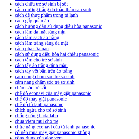
cách chữa trẻ sơ sinh bị sốt
cách dưỡng trắng da toàn thân sau sinh
cách để thực phẩm trong tủ lạnh
cách gấp quần áo
cách hướng dẫn sử dụng điều hòa panasonic
cách làm da mặt sáng mịn
cách làm sạch áo trắng
cách làm trắng sáng da mặt
cách pha sữa nan
cách sử dụng điều hòa hai chiều panasonic
cách tắm cho trẻ sơ sinh
cách tẩy áo trắng dính màu
cách tẩy vết bẩn trên áo trắng
cam nang cham soc tre so sinh
cẩm nang chăm sóc trẻ sơ sinh
chăm sóc trẻ sốt
chế độ econavi của máy giặt panasonic
chế độ máy giặt panasonic
chế độ tủ lạnh panasonic
chích ngừa cho trẻ sơ sinh
chống nắng hada labo
chua viem mui cho tre
chức năng econavi của tủ lạnh panasonic
có nên mua máy giặt panasonic không
công dụng của aloe vera