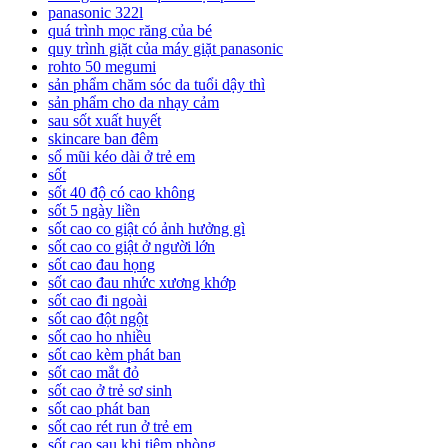
panasonic 322l
quá trình mọc răng của bé
quy trình giặt của máy giặt panasonic
rohto 50 megumi
sản phẩm chăm sóc da tuổi dậy thì
sản phẩm cho da nhạy cảm
sau sốt xuất huyết
skincare ban đêm
sổ mũi kéo dài ở trẻ em
sốt
sốt 40 độ có cao không
sốt 5 ngày liền
sốt cao co giật có ảnh hưởng gì
sốt cao co giật ở người lớn
sốt cao đau họng
sốt cao đau nhức xương khớp
sốt cao đi ngoài
sốt cao đột ngột
sốt cao ho nhiều
sốt cao kèm phát ban
sốt cao mắt đỏ
sốt cao ở trẻ sơ sinh
sốt cao phát ban
sốt cao rét run ở trẻ em
sốt cao sau khi tiêm phòng