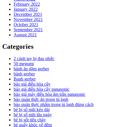
February 2022
January 2022
December 2021
November 2021
October 2021
September 2021
August 2021
Categories
2 cánh tay bị đau nhức
50 megumi
bánh ăn dặm gerber
bánh gerber
Banh gerber
báo giá điều hòa cây
báo giá điều hòa cây panasonic
báo giá máy điều hòa âm trần panasonic
bảo quản thức ăn trong tủ lạnh
bảo quản thực phẩm trong tủ lạnh đúng cách
bé bị sổ mũi kéo dài
bé bị sổ mũi lâu ngày
bé bị sốt tiêu chảy
bé quấy khóc về đêm