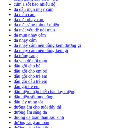
cúm a sốt bao nhiêu độ
da dầu mụn nhạy cảm
da mẫn cảm
da mặt nhạy cảm
da mặt sáng mịn tự nhiên
da mặt yếu dễ nổi mụn
da mụn nhạy cảm
da nhạy cảm
da nhạy cảm nên dùng kem dưỡng gì
da nhạy cảm nên dùng kem gì
da trắng sáng
da yếu dễ nổi mụn
dầu gội cho bé
dầu gội cho em bé
dầu gội cho trẻ em
dầu gội đầu trẻ em
dầu gội trẻ em
dấu hiệu nhận biết chân tay miệng
dấu hiệu sốt mọc răng
dầu tẩy trang tốt
dưỡng ẩm cho tuổi dậy thì
dưỡng ẩm sáng da
duong da toan than sau sinh
dưỡng sáng an toàn
dưỡng sáng lành tính