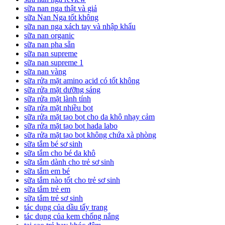
sữa nan nga thật và giả
sữa Nan Nga tốt không
sữa nan nga xách tay và nhập khẩu
sữa nan organic
sữa nan pha sẵn
sữa nan supreme
sữa nan supreme 1
sữa nan vàng
sữa rửa mặt amino acid có tốt không
sữa rửa mặt dưỡng sáng
sữa rửa mặt lành tính
sữa rửa mặt nhiều bọt
sữa rửa mặt tạo bọt cho da khô nhạy cảm
sữa rửa mặt tạo bọt hada labo
sữa rửa mặt tạo bọt không chứa xà phòng
sữa tắm bé sơ sinh
sữa tắm cho bé da khô
sữa tắm dành cho trẻ sơ sinh
sữa tắm em bé
sữa tắm nào tốt cho trẻ sơ sinh
sữa tắm trẻ em
sữa tắm trẻ sơ sinh
tác dụng của dầu tẩy trang
tác dụng của kem chống nắng