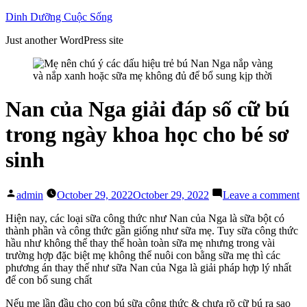
Skip
Dinh Dưỡng Cuộc Sống
to
Just another WordPress site
content
Nan của Nga giải đáp số cữ bú
trong ngày khoa học cho bé sơ
sinh
Posted
o
admin
October 29, 2022
October 29, 2022
Leave a comment
by
N
c
Hiện nay, các loại sữa công thức như Nan của Nga là sữa bột có
N
thành phần và công thức gần giống như sữa mẹ. Tuy sữa công thức
gi
hầu như không thể thay thế hoàn toàn sữa mẹ nhưng trong vài
đ
trường hợp đặc biệt mẹ không thể nuôi con bằng sữa mẹ thì các
s
phương án thay thế như sữa Nan của Nga là giải pháp hợp lý nhất
c
để con bổ sung chất
b
Nếu mẹ lần đầu cho con bú sữa công thức & chưa rõ cữ bú ra sao
t