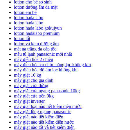
lotion cho bé sơ sinh
lotion dưỡng ẩm da mặt
lotion em bé
lotion hada labo
lotion hada labo
lotion hada labo gokujyun
lotion hadalabo premium
lotion tốt
lotion và kem dưỡng ẩm
mặt nạ trắng da cấp tốc
mẫu tủ lạnh panasonic mới nhất
máy điều hòa 2 chiều
máy điều hòa có chức năng lọc không khí
máy điều hòa độ ẩm lọc không khí
máy giặt 10 kg
máy giặt cho gia đình
máy giặt cửa đứng
máy giặt cửa ngang panasonic 10kg
máy giặt cửa trên 9kg
máy giặt inverter
máy giặt loại nào tiết kiệm điện nước
máy giặt lồng ngang panasonic
máy giặt nào tiết kiệm điện
máy giặt nào tiết kiệm điện nước
máy giặt nào tốt và tiết kiệm điện