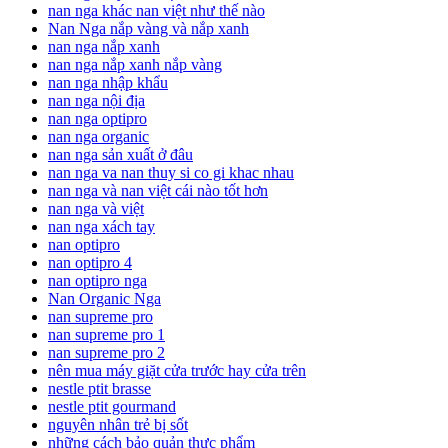
nan nga khác nan việt như thế nào
Nan Nga nắp vàng và nắp xanh
nan nga nắp xanh
nan nga nắp xanh nắp vàng
nan nga nhập khẩu
nan nga nội địa
nan nga optipro
nan nga organic
nan nga sản xuất ở đâu
nan nga va nan thuy si co gi khac nhau
nan nga và nan việt cái nào tốt hơn
nan nga và việt
nan nga xách tay
nan optipro
nan optipro 4
nan optipro nga
Nan Organic Nga
nan supreme pro
nan supreme pro 1
nan supreme pro 2
nên mua máy giặt cửa trước hay cửa trên
nestle ptit brasse
nestle ptit gourmand
nguyên nhân trẻ bị sốt
những cách bảo quản thực phẩm