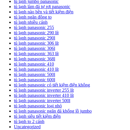
tủ lạnh jumbo panasonic
tủ lạnh làm đá tự rơi panasonic
tủ lạnh nào bền và tiết kiệm điện
tủ lạnh ngăn đông to
tủ lạnh nhiều cánh
tủ lạnh panasonic 255
tủ lạnh panasonic 290 lít
tủ lạnh panasonic 290l
tủ lạnh panasonic 306 lít
tủ lạnh panasonic 306l
tủ lạnh panasonic 363 lít
tủ lạnh panasonic 368l
tủ lạnh panasonic 410
tủ lạnh panasonic 410 lít
tủ lạnh panasonic 500l
tủ lạnh panasonic 600l
tủ lạnh panasonic có tiết kiệm điện không
tủ lạnh panasonic inverter 255 lít
tủ lạnh panasonic inverter 410 lít
tủ lạnh panasonic inverter 500l
tủ lạnh panasonic loại nhỏ
tủ lạnh panasonic ngăn đá khổng lồ jumbo
tủ lạnh siêu tiết kiệm điện
tủ lạnh to 2 cánh
Uncategorized