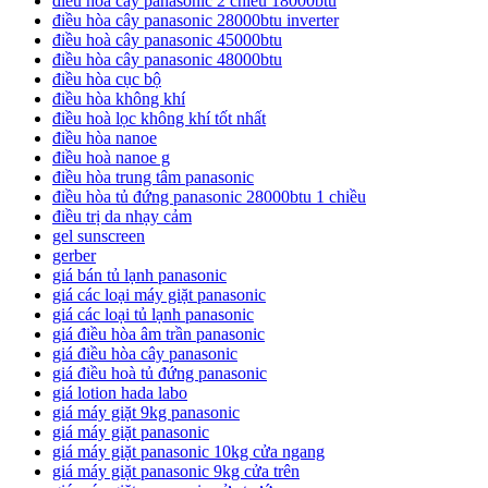
điều hoà cây panasonic 2 chiều 18000btu
điều hòa cây panasonic 28000btu inverter
điều hoà cây panasonic 45000btu
điều hòa cây panasonic 48000btu
điều hòa cục bộ
điều hòa không khí
điều hoà lọc không khí tốt nhất
điều hòa nanoe
điều hoà nanoe g
điều hòa trung tâm panasonic
điều hòa tủ đứng panasonic 28000btu 1 chiều
điều trị da nhạy cảm
gel sunscreen
gerber
giá bán tủ lạnh panasonic
giá các loại máy giặt panasonic
giá các loại tủ lạnh panasonic
giá điều hòa âm trần panasonic
giá điều hòa cây panasonic
giá điều hoà tủ đứng panasonic
giá lotion hada labo
giá máy giặt 9kg panasonic
giá máy giặt panasonic
giá máy giặt panasonic 10kg cửa ngang
giá máy giặt panasonic 9kg cửa trên