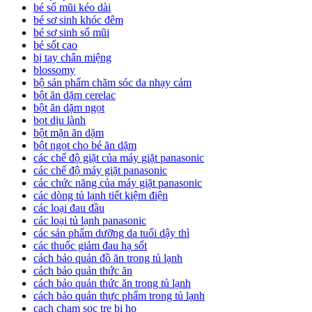
bé sổ mũi kéo dài
bé sơ sinh khóc đêm
bé sơ sinh sổ mũi
bé sốt cao
bị tay chân miệng
blossomy
bộ sản phẩm chăm sóc da nhạy cảm
bột ăn dặm cerelac
bột ăn dặm ngọt
bọt dịu lành
bột mặn ăn dặm
bột ngọt cho bé ăn dặm
các chế độ giặt của máy giặt panasonic
các chế độ máy giặt panasonic
các chức năng của máy giặt panasonic
các dòng tủ lạnh tiết kiệm điện
các loại đau đầu
các loại tủ lạnh panasonic
các sản phẩm dưỡng da tuổi dậy thì
các thuốc giảm đau hạ sốt
cách bảo quản đồ ăn trong tủ lạnh
cách bảo quản thức ăn
cách bảo quản thức ăn trong tủ lạnh
cách bảo quản thực phẩm trong tủ lạnh
cach cham soc tre bi ho