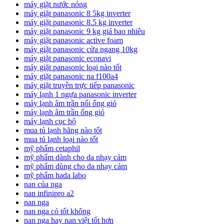
máy giặt nước nóng
máy giặt panasonic 8 5kg inverter
máy giặt panasonic 8.5 kg inverter
máy giặt panasonic 9 kg giá bao nhiêu
máy giặt panasonic active foam
máy giặt panasonic cửa ngang 10kg
máy giặt panasonic econavi
máy giặt panasonic loại nào tốt
máy giặt panasonic na f100a4
máy giặt truyền trực tiếp panasonic
máy lạnh 1 ngựa panasonic inverter
máy lạnh âm trần nối ống gió
máy lạnh âm trần ống gió
máy lạnh cục bộ
mua tủ lạnh hãng nào tốt
mua tủ lạnh loại nào tốt
mỹ phẩm cetaphil
mỹ phẩm dành cho da nhạy cảm
mỹ phẩm dùng cho da nhạy cảm
mỹ phẩm hada labo
nan của nga
nan infinipro a2
nan nga
nan nga có tốt không
nan nga hay nan việt tốt hơn