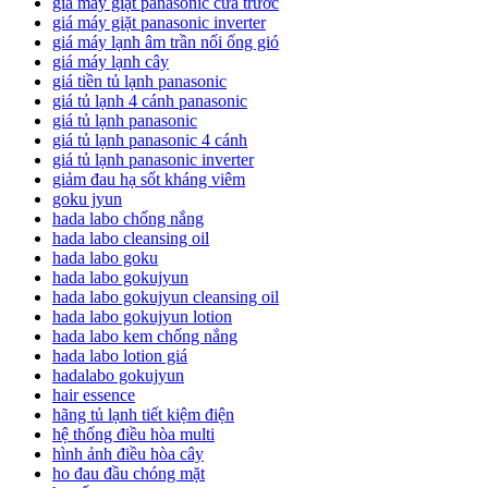
giá máy giặt panasonic cửa trước
giá máy giặt panasonic inverter
giá máy lạnh âm trần nối ống gió
giá máy lạnh cây
giá tiền tủ lạnh panasonic
giá tủ lạnh 4 cánh panasonic
giá tủ lạnh panasonic
giá tủ lạnh panasonic 4 cánh
giá tủ lạnh panasonic inverter
giảm đau hạ sốt kháng viêm
goku jyun
hada labo chống nắng
hada labo cleansing oil
hada labo goku
hada labo gokujyun
hada labo gokujyun cleansing oil
hada labo gokujyun lotion
hada labo kem chống nắng
hada labo lotion giá
hadalabo gokujyun
hair essence
hãng tủ lạnh tiết kiệm điện
hệ thống điều hòa multi
hình ảnh điều hòa cây
ho đau đầu chóng mặt