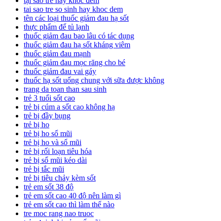
tại sao trẻ hay khóc đêm
tai sao tre so sinh hay khoc dem
tên các loại thuốc giảm đau hạ sốt
thực phẩm để tủ lạnh
thuốc giảm đau bao lâu có tác dụng
thuốc giảm đau hạ sốt kháng viêm
thuốc giảm đau mạnh
thuốc giảm đau mọc răng cho bé
thuốc giảm đau vai gáy
thuốc hạ sốt uống chung với sữa được không
trang da toan than sau sinh
trẻ 3 tuổi sốt cao
trẻ bị cúm a sốt cao không hạ
trẻ bị đầy bụng
trẻ bị ho
trẻ bị ho sổ mũi
trẻ bị ho và sổ mũi
trẻ bị rối loạn tiêu hóa
trẻ bị sổ mũi kéo dài
trẻ bị tắc mũi
trẻ bị tiêu chảy kèm sốt
trẻ em sốt 38 độ
trẻ em sốt cao 40 độ nên làm gì
trẻ em sốt cao thì làm thế nào
tre moc rang nao truoc