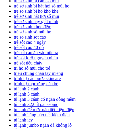
trẻ sơ sinh bị cảm sổ mũi
trẻ sơ sinh bị hắt hơi sổ mũi ho
tre so sinh bi ho kho khe
trẻ sơ sinh hắt hơi sổ mũi
trẻ sơ sinh hay giật mình
trẻ sơ sinh khóc đêm
trẻ sơ sinh sổ mũi ho
tre so sinh sot cao
trẻ sốt cao 4 ngày
trẻ sốt cao 40 độ
trẻ sốt cao ăn vào nôn ra
trẻ sốt k rõ nguyên nhân
trẻ sốt tiêu chảy
trị ho sổ mũi cho trẻ
trieu chung chan tay mieng
trình tự các bước skincare
trình tự mọc răng của bé
tủ lạnh 2 cánh
tủ lạnh 3 cánh
tủ lạnh 3 cánh có ngăn đông mềm
tủ lạnh 322 lít panasonic
tủ lạnh để mức nào tiết kiệm điện
tủ lạnh hãng nào tiết kiệm điện
tủ lạnh icy
tủ lạnh jumbo ngăn đá khổng lồ