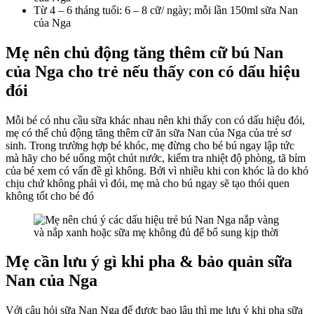
Từ 4 – 6 tháng tuổi: 6 – 8 cữ/ ngày; mỗi lần 150ml sữa Nan
của Nga
Mẹ nên chủ động tăng thêm cữ bú
Nan
của Nga
cho trẻ nếu thấy con có dấu hiệu
đói
Mỗi bé có nhu cầu sữa khác nhau nên khi thấy con có dấu hiệu đói,
mẹ có thể chủ động tăng thêm cữ ăn sữa Nan của Nga của trẻ sơ
sinh. Trong trường hợp bé khóc, mẹ đừng cho bé bú ngay lập tức
mà hãy cho bé uống một chút nước, kiểm tra nhiệt độ phòng, tã bỉm
của bé xem có vấn đề gì không. Bởi vì nhiều khi con khóc là do khó
chịu chứ không phải vì đói, mẹ mà cho bú ngay sẽ tạo thói quen
không tốt cho bé đó
Mẹ cần lưu ý gì khi pha & bảo quản sữa
Nan của Nga
Với câu hỏi sữa Nan Nga để được bao lâu thì mẹ lưu ý khi pha sữa