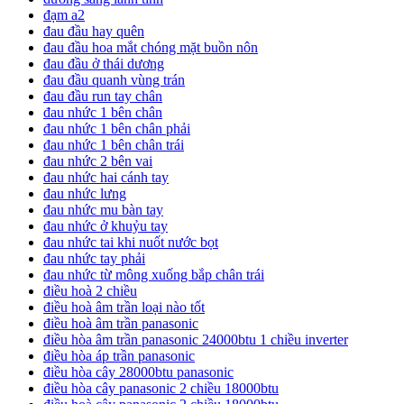
đạm a2
đau đầu hay quên
đau đầu hoa mắt chóng mặt buồn nôn
đau đầu ở thái dương
đau đầu quanh vùng trán
đau đầu run tay chân
đau nhức 1 bên chân
đau nhức 1 bên chân phải
đau nhức 1 bên chân trái
đau nhức 2 bên vai
đau nhức hai cánh tay
đau nhức lưng
đau nhức mu bàn tay
đau nhức ở khuỷu tay
đau nhức tai khi nuốt nước bọt
đau nhức tay phải
đau nhức từ mông xuống bắp chân trái
điều hoà 2 chiều
điều hoà âm trần loại nào tốt
điều hoà âm trần panasonic
điều hòa âm trần panasonic 24000btu 1 chiều inverter
điều hòa áp trần panasonic
điều hòa cây 28000btu panasonic
điều hòa cây panasonic 2 chiều 18000btu