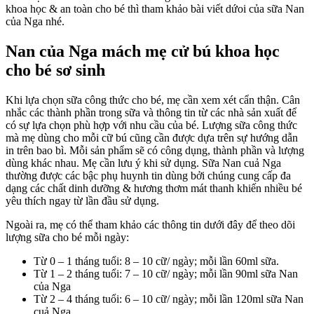
khoa học & an toàn cho bé thì tham khảo bài viết dứoi của sữa Nan
n
của Nga nhé.
k
h
c
Nan của Nga
mách mẹ cử bú khoa học
b
cho bé sơ sinh
s
s
Khi lựa chọn sữa công thức cho bé, mẹ cần xem xét cẩn thận. Cân
nhắc các thành phần trong sữa và thông tin từ các nhà sản xuất để
có sự lựa chọn phù hợp với nhu cầu của bé. Lượng sữa công thức
mà mẹ dùng cho mỗi cữ bú cũng cần được dựa trên sự hướng dẫn
in trên bao bì. Mỗi sản phẩm sẽ có công dụng, thành phần và lượng
dùng khác nhau. Mẹ cần lưu ý khi sử dụng. Sữa Nan cuả Nga
thường được các bậc phụ huynh tin dùng bởi chúng cung cấp đa
dạng các chất dinh dưỡng & hương thơm mát thanh khiến nhiều bé
yêu thích ngay từ lần đầu sử dụng.
Ngoài ra, mẹ có thể tham khảo các thông tin dưới đây để theo dõi
lượng sữa cho bé mỗi ngày:
Từ 0 – 1 tháng tuổi: 8 – 10 cữ/ ngày; mỗi lần 60ml sữa.
Từ 1 – 2 tháng tuổi: 7 – 10 cữ/ ngày; mỗi lần 90ml sữa Nan
của Nga
Từ 2 – 4 tháng tuổi: 6 – 10 cữ/ ngày; mỗi lần 120ml sữa Nan
cuả Nga