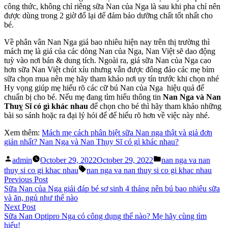
công thức, không chỉ riêng sữa Nan của Nga là sau khi pha chỉ nên
được dùng trong 2 giờ đổ lại để đảm bảo dưỡng chất tốt nhất cho
bé.
Về phân vân Nan Nga giá bao nhiêu hiện nay trên thị trường thì
mách mẹ là giá của các dòng Nan của Nga, Nan Việt sẽ dao động
tuỳ vào nơi bán & dung tích. Ngoài ra, giá sữa Nan của Nga cao
hơn sữa Nan Việt chút xíu nhưng vẫn được đông đảo các mẹ bỉm
sữa chọn mua nên mẹ hãy tham khảo nơi uy tín trước khi chọn nhé
Hy vọng giúp mẹ hiểu rõ các cữ bú Nan của Nga hiệu quả để
chuẩn bị cho bé. Nếu mẹ đang tìm hiểu thông tin
Nan Nga và Nan
Thuỵ Sĩ có gì khác nhau
để chọn cho bé thì hãy tham khảo những
bài so sánh hoặc ra đại lý hỏi để để hiểu rõ hơn về việc này nhé.
Xem thêm:
Mách mẹ cách phân biệt sữa Nan nga thật và giả đơn
giản nhất? Nan Nga và Nan Thụy Sĩ có gì khác nhau?
Posted
Posted
admin
October 29, 2022
October 29, 2022
nan nga va nan
by
in
Tags:
thuy si co gi khac nhau
nan nga va nan thuy si co gi khac nhau
Post
Previous
Previous Post
post:
Sữa Nan của Nga giải đáp bé sơ sinh 4 tháng nên bú bao nhiêu sữa
navigation
và ăn, ngủ như thế nào
Next
Next Post
post:
Sữa Nan Optipro Nga có công dụng thế nào? Mẹ hãy cùng tìm
hiểu!