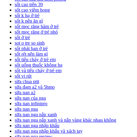
sốt cao trên 39
sốt cao viêm họng
sốt k hạ ở trẻ
sốt k nên ăn gì
sốt mọc răng hàm ở trẻ
sốt mọc răng ở trẻ nhỏ
sốt ở trẻ
sot o tre so sinh
sốt phát ban ở trẻ
sốt rét nên làm gì
sốt tiêu chảy ở trẻ em
sốt uống thuốc không hạ
sốt và tiêu chảy ở trẻ em
sốt vi rút
sữa chua ptit
sữa đạm a2 và 5hmo
sữa nan a2
sữa nan của nga
sữa nan infinipro
sữa nan nga
sữa nan nga nắp xanh
sữa nan nga nắp xanh và nắp vàng khác nhau không
sữa nan nga nhập khẩu
sữa nan nga nhập khẩu và xách tay
sữa nan nga review