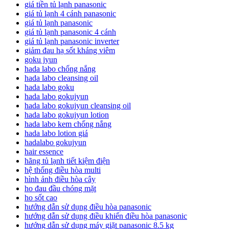
giá tiền tủ lạnh panasonic
giá tủ lạnh 4 cánh panasonic
giá tủ lạnh panasonic
giá tủ lạnh panasonic 4 cánh
giá tủ lạnh panasonic inverter
giảm đau hạ sốt kháng viêm
goku jyun
hada labo chống nắng
hada labo cleansing oil
hada labo goku
hada labo gokujyun
hada labo gokujyun cleansing oil
hada labo gokujyun lotion
hada labo kem chống nắng
hada labo lotion giá
hadalabo gokujyun
hair essence
hãng tủ lạnh tiết kiệm điện
hệ thống điều hòa multi
hình ảnh điều hòa cây
ho đau đầu chóng mặt
ho sốt cao
hướng dẫn sử dụng điều hòa panasonic
hướng dẫn sử dụng điều khiển điều hòa panasonic
hướng dẫn sử dụng máy giặt panasonic 8.5 kg