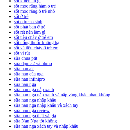
sốt k nên ăn gì
sốt mọc răng hàm ở trẻ
sốt mọc răng ở trẻ nhỏ
sốt ở trẻ
sot o tre so sinh
sốt phát ban ở trẻ
sốt rét nên làm gì
sốt tiêu chảy ở trẻ em
sốt uống thuốc không hạ
sốt và tiêu chảy ở trẻ em
sốt vi rút
sữa chua ptit
sữa đạm a2 và 5hmo
sữa nan a2
sữa nan của nga
sữa nan infinipro
sữa nan nga
sữa nan nga nắp xanh
sữa nan nga nắp xanh và nắp vàng khác nhau không
sữa nan nga nhập khẩu
sữa nan nga nhập khẩu và xách tay
sữa nan nga review
sữa nan nga thật và giả
sữa Nan Nga tốt không
sữa nan nga xách tay và nhập khẩu