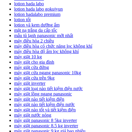
lotion hada labo
lotion hada labo gokujyun
lotion hadalabo premium
lotion tốt
lotion và kem dưỡng ẩm
mặt nạ trắng da cấp tốc
mẫu tủ lạnh panasonic mới nhất
máy điều hòa 2 chiều
máy điều hòa có chức năng lọc không khí
máy điều hòa độ ẩm lọc không khí
máy giặt 10 kg
máy giặt cho gia đình
máy giặt cửa đứng
máy giặt cửa ngang panasonic 10kg
máy giặt cửa trên 9kg
máy giặt inverter
máy giặt loại nào tiết kiệm điện nước
máy giặt lồng ngang panasonic
máy giặt nào tiết kiệm điện
máy giặt nào tiết kiệm điện nước
máy giặt nào tốt và tiết kiệm điện
máy giặt nước nóng
máy giặt panasonic 8 5kg inverter
máy giặt panasonic 8.5 kg inverter
máy giặt panasonic 9 kg giá bao nhiêu