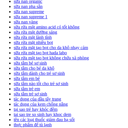
sữa nan organic
sữa nan pha sẵn
sữa nan supreme
sữa nan supreme 1
sữa nan vàng
sữa rửa mặt amino acid có tốt không
sữa rửa mặt dưỡng sáng
sữa rửa mặt lành tính
sữa rửa mặt nhiều bọt
sữa rửa mặt tạo bọt cho da khô nhạy cảm
sữa rửa mặt tạo bọt hada labo
sữa rửa mặt tạo bọt không chứa xà phòng
sữa tắm bé sơ sinh
sữa tắm cho bé da khô
sữa tắm dành cho trẻ sơ sinh
sữa tắm em bé
sữa tắm nào tốt cho trẻ sơ sinh
sữa tắm trẻ em
sữa tắm trẻ sơ sinh
tác dụng của dầu tẩy trang
tác dụng của kem chống nắng
tại sao trẻ hay khóc đêm
tai sao tre so sinh hay khoc dem
tên các loại thuốc giảm đau hạ sốt
thực phẩm để tủ lạnh