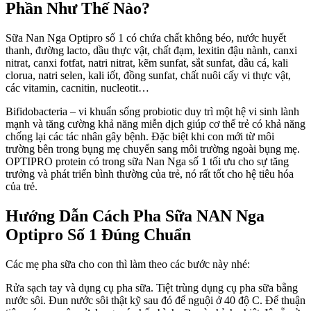
Phần Như Thế Nào?
M
h
c
Sữa Nan Nga Optipro số 1 có chứa chất không béo, nước huyết
t
thanh, đường lacto, dầu thực vật, chất đạm, lexitin đậu nành, canxi
h
nitrat, canxi fotfat, natri nitrat, kẽm sunfat, sắt sunfat, dầu cá, kali
clorua, natri selen, kali iốt, đồng sunfat, chất nuôi cấy vi thực vật,
các vitamin, cacnitin, nucleotit…
Bifidobacteria – vi khuẩn sống probiotic duy trì một hệ vi sinh lành
mạnh và tăng cường khả năng miễn dịch giúp cơ thể trẻ có khả năng
chống lại các tác nhân gây bệnh. Đặc biệt khi con mới từ môi
trường bên trong bụng mẹ chuyển sang môi trường ngoài bụng mẹ.
OPTIPRO protein có trong sữa Nan Nga số 1 tối ưu cho sự tăng
trưởng và phát triển bình thường của trẻ, nó rất tốt cho hệ tiêu hóa
của trẻ.
Hướng Dẫn Cách Pha Sữa NAN Nga
Optipro Số 1 Đúng Chuẩn
Các mẹ pha sữa cho con thì làm theo các bước này nhé:
Rửa sạch tay và dụng cụ pha sữa. Tiệt trùng dụng cụ pha sữa bằng
nước sôi. Đun nước sôi thật kỹ sau đó để nguội ở 40 độ C. Để thuận