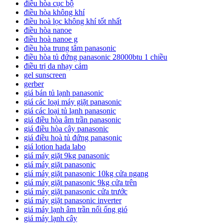
điều hòa cục bộ
điều hòa không khí
điều hoà lọc không khí tốt nhất
điều hòa nanoe
điều hoà nanoe g
điều hòa trung tâm panasonic
điều hòa tủ đứng panasonic 28000btu 1 chiều
điều trị da nhạy cảm
gel sunscreen
gerber
giá bán tủ lạnh panasonic
giá các loại máy giặt panasonic
giá các loại tủ lạnh panasonic
giá điều hòa âm trần panasonic
giá điều hòa cây panasonic
giá điều hoà tủ đứng panasonic
giá lotion hada labo
giá máy giặt 9kg panasonic
giá máy giặt panasonic
giá máy giặt panasonic 10kg cửa ngang
giá máy giặt panasonic 9kg cửa trên
giá máy giặt panasonic cửa trước
giá máy giặt panasonic inverter
giá máy lạnh âm trần nối ống gió
giá máy lạnh cây