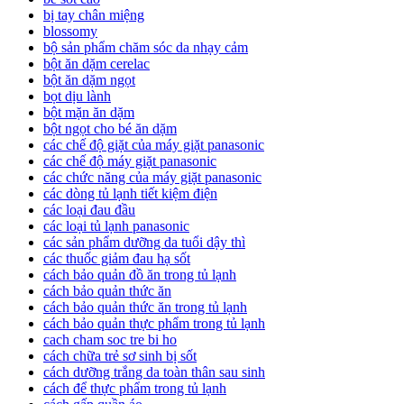
bị tay chân miệng
blossomy
bộ sản phẩm chăm sóc da nhạy cảm
bột ăn dặm cerelac
bột ăn dặm ngọt
bọt dịu lành
bột mặn ăn dặm
bột ngọt cho bé ăn dặm
các chế độ giặt của máy giặt panasonic
các chế độ máy giặt panasonic
các chức năng của máy giặt panasonic
các dòng tủ lạnh tiết kiệm điện
các loại đau đầu
các loại tủ lạnh panasonic
các sản phẩm dưỡng da tuổi dậy thì
các thuốc giảm đau hạ sốt
cách bảo quản đồ ăn trong tủ lạnh
cách bảo quản thức ăn
cách bảo quản thức ăn trong tủ lạnh
cách bảo quản thực phẩm trong tủ lạnh
cach cham soc tre bi ho
cách chữa trẻ sơ sinh bị sốt
cách dưỡng trắng da toàn thân sau sinh
cách để thực phẩm trong tủ lạnh