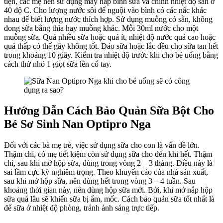
tiện, các mẹ nên sử dụng máy hấp bình sữa và chỉnh nhiệt độ sẵn ở
40 độ C. Cho lượng nước sôi để nguội vào bình có các nấc khác
nhau để biết lượng nước thích hợp. Sử dụng muỗng có sẵn, không
đong sữa bằng thìa hay muỗng khác. Mỗi 30ml nước cho một
muỗng sữa. Quá nhiều sữa hoặc quá ít, nhiệt độ nước quá cao hoặc
quá thấp có thể gây không tốt. Đảo sữa hoặc lắc đều cho sữa tan hết
trong khoảng 10 giây. Kiểm tra nhiệt độ trước khi cho bé uống bằng
cách thử nhỏ 1 giọt sữa lên cổ tay.
Hướng Dẫn Cách Bảo Quản Sữa Bột Cho
Bé Sơ Sinh
Nan Optipro Nga
Đối với các bà mẹ trẻ, việc sử dụng sữa cho con là vấn đề lớn.
Thậm chí, có mẹ tiết kiệm còn sử dụng sữa cho đến khi hết. Thậm
chí, sau khi mở hộp sữa, dùng trong vòng 2 – 3 tháng. Điều này là
sai lầm cực kỳ nghiêm trọng. Theo khuyến cáo của nhà sản xuất,
sau khi mở hộp sữa, nên dùng hết trong vòng 3 – 4 tuần. Sau
khoảng thời gian này, nên dùng hộp sữa mới. Bởi, khi mở nắp hộp
sữa quá lâu sẽ khiến sữa bị ẩm, mốc. Cách bảo quản sữa tốt nhất là
để sữa ở nhiệt độ phòng, tránh ánh sáng trực tiếp.