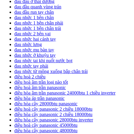
đau đầu ở thái dương
đau đầu quanh vùng trán
đau đầu run tay chân
đau nhức 1 bên chân
đau nhức 1 bên chân phải
đau nhức 1 bên chân trái
đau nhức 2 bên vai
đau nhức hai cánh tay
đau nhức lưng
đau nhức mu bàn tay
đau nhức ở khuỷu tay
đau nhức tai khi nuốt nước bọt
đau nhức tay phải
đau nhức từ mông xuống bắp chân trái
điều hoà 2 chiều
điều hoà âm trần loại nào tốt
điều hoà âm trần panasonic
điều hòa âm trần panasonic 24000btu 1 chiều inverter
điều hòa áp trần panasonic
điều hòa cây 28000btu panasonic
điều hoà cây panasonic 2 chiều 18000btu
điều hòa cây panasonic 2 chiều 18000btu
điều hòa cây panasonic 28000btu inverter
điều hoà cây panasonic 45000btu
điều hòa cây panasonic 48000btu