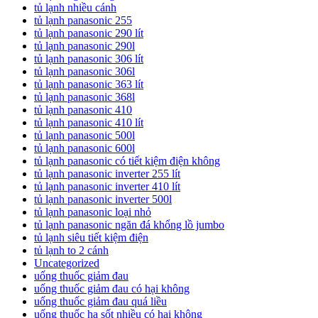
tủ lạnh nhiều cánh
tủ lạnh panasonic 255
tủ lạnh panasonic 290 lít
tủ lạnh panasonic 290l
tủ lạnh panasonic 306 lít
tủ lạnh panasonic 306l
tủ lạnh panasonic 363 lít
tủ lạnh panasonic 368l
tủ lạnh panasonic 410
tủ lạnh panasonic 410 lít
tủ lạnh panasonic 500l
tủ lạnh panasonic 600l
tủ lạnh panasonic có tiết kiệm điện không
tủ lạnh panasonic inverter 255 lít
tủ lạnh panasonic inverter 410 lít
tủ lạnh panasonic inverter 500l
tủ lạnh panasonic loại nhỏ
tủ lạnh panasonic ngăn đá khổng lồ jumbo
tủ lạnh siêu tiết kiệm điện
tủ lạnh to 2 cánh
Uncategorized
uống thuốc giảm đau
uống thuốc giảm đau có hại không
uống thuốc giảm đau quá liều
uống thuốc hạ sốt nhiều có hại không