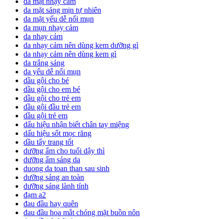
da mặt nhạy cảm
da mặt sáng mịn tự nhiên
da mặt yếu dễ nổi mụn
da mụn nhạy cảm
da nhạy cảm
da nhạy cảm nên dùng kem dưỡng gì
da nhạy cảm nên dùng kem gì
da trắng sáng
da yếu dễ nổi mụn
dầu gội cho bé
dầu gội cho em bé
dầu gội cho trẻ em
dầu gội đầu trẻ em
dầu gội trẻ em
dấu hiệu nhận biết chân tay miệng
dấu hiệu sốt mọc răng
dầu tẩy trang tốt
dưỡng ẩm cho tuổi dậy thì
dưỡng ẩm sáng da
duong da toan than sau sinh
dưỡng sáng an toàn
dưỡng sáng lành tính
đạm a2
đau đầu hay quên
đau đầu hoa mắt chóng mặt buồn nôn