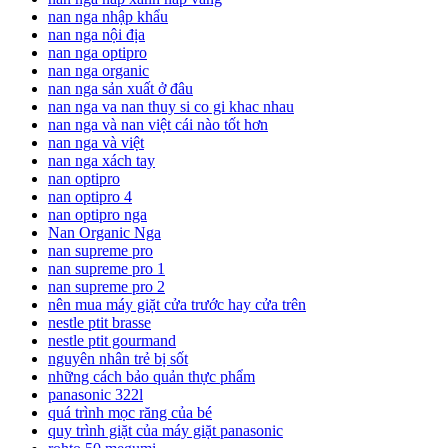
nan nga nhập khẩu
nan nga nội địa
nan nga optipro
nan nga organic
nan nga sản xuất ở đâu
nan nga va nan thuy si co gi khac nhau
nan nga và nan việt cái nào tốt hơn
nan nga và việt
nan nga xách tay
nan optipro
nan optipro 4
nan optipro nga
Nan Organic Nga
nan supreme pro
nan supreme pro 1
nan supreme pro 2
nên mua máy giặt cửa trước hay cửa trên
nestle ptit brasse
nestle ptit gourmand
nguyên nhân trẻ bị sốt
những cách bảo quản thực phẩm
panasonic 322l
quá trình mọc răng của bé
quy trình giặt của máy giặt panasonic