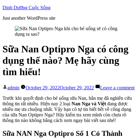
Skip
Dinh Dưỡng Cuộc Sống
to
Just another WordPress site
content
Sữa Nan Optipro Nga có công
dụng thế nào? Mẹ hãy cùng
tìm hiểu!
Posted
o
admin
October 29, 2022
October 29, 2022
Leave a comment
by
S
N
Trước khi quyết định cho bé uống sữa Nan, hẳn mẹ đã nghiên cứu
O
thông tin rất nhiều. Hiện nay 2 loại
Nan Nga và Việt
đang được
N
nhiều mẹ ưa chuộng nhất. Vậy bạn có tự tin biết hết về công dụng
c
của sữa Nan Optipro Nga? Hãy kiểm tra xem mình còn chưa rõ
c
thông tin nào không bằng cách xem ngay bài viết sau nhé!
d
t
Sữa NAN Nga Optipro Số 1 Có Thành
n