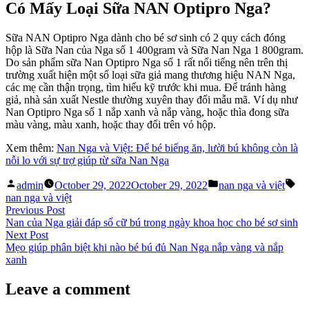
Có Mấy Loại Sữa NAN Optipro Nga?
Sữa NAN Optipro Nga dành cho bé sơ sinh có 2 quy cách đóng
hộp là Sữa Nan của Nga số 1 400gram và Sữa Nan Nga 1 800gram.
Do sản phẩm sữa Nan Optipro Nga số 1 rất nổi tiếng nên trên thị
trường xuất hiện một số loại sữa giả mang thương hiệu NAN Nga,
các mẹ cần thận trọng, tìm hiểu kỹ trước khi mua. Để tránh hàng
giả, nhà sản xuất Nestle thường xuyên thay đổi mẫu mã. Ví dụ như
Nan Optipro Nga số 1 nắp xanh và nắp vàng, hoặc thìa đong sữa
màu vàng, màu xanh, hoặc thay đổi trên vỏ hộp.
Xem thêm:
Nan Nga và Việt: Để bé biếng ăn, lười bú không còn là
nỗi lo với sự trợ giúp từ sữa Nan Nga
Posted
Posted
Ta
admin
October 29, 2022
October 29, 2022
nan nga và việt
by
in
nan nga và việt
Post
Previous
Previous Post
post:
Nan của Nga giải đáp số cữ bú trong ngày khoa học cho bé sơ sinh
navigation
Next
Next Post
post:
Mẹo giúp phân biệt khi nào bé bú đủ Nan Nga nắp vàng và nắp
xanh
Leave a comment