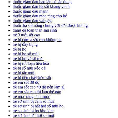
thuốc giảm đau bao lâu có tác dụng
thuốc giảm đau hạ sốt kháng viêm
thuốc giảm đau mạnh
thuốc giảm đau mọc răng cho bé
thuốc giảm đau vai gáy
thuốc hạ sốt uống chung với sữa được không
trang da toan than sau sinh
trẻ 3 tuổi sốt cao
trẻ bị cúm a sốt cao không hạ
trẻ bị đầy bụng
trẻ bị ho
trẻ bị ho sổ mũi
trẻ bị ho và sổ mũi
trẻ bị rối loạn tiêu hóa
trẻ bị sổ mũi kéo dài
trẻ bị tắc mũi
trẻ bị tiêu chảy kèm sốt
trẻ em sốt 38 độ
trẻ em sốt cao 40 độ nên làm gì
trẻ em sốt cao thì làm thế nào
tre moc rang nao truoc
trẻ sơ sinh bị cảm sổ mũi
trẻ sơ sinh bị hắt hơi sổ mũi ho
tre so sinh bi ho kho khe
trẻ sơ sinh hắt hơi sổ mũi