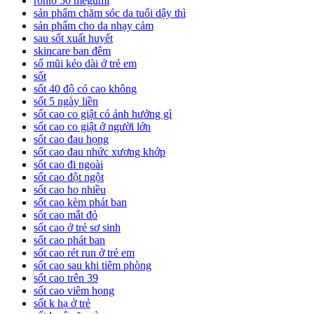
rohto 50 megumi
sản phẩm chăm sóc da tuổi dậy thì
sản phẩm cho da nhạy cảm
sau sốt xuất huyết
skincare ban đêm
sổ mũi kéo dài ở trẻ em
sốt
sốt 40 độ có cao không
sốt 5 ngày liền
sốt cao co giật có ảnh hưởng gì
sốt cao co giật ở người lớn
sốt cao đau họng
sốt cao đau nhức xương khớp
sốt cao đi ngoài
sốt cao đột ngột
sốt cao ho nhiều
sốt cao kèm phát ban
sốt cao mắt đỏ
sốt cao ở trẻ sơ sinh
sốt cao phát ban
sốt cao rét run ở trẻ em
sốt cao sau khi tiêm phòng
sốt cao trên 39
sốt cao viêm họng
sốt k hạ ở trẻ