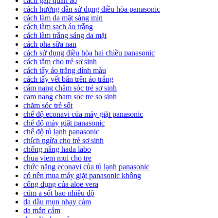
cách gấp quần áo
cách hướng dẫn sử dụng điều hòa panasonic
cách làm da mặt sáng mịn
cách làm sạch áo trắng
cách làm trắng sáng da mặt
cách pha sữa nan
cách sử dụng điều hòa hai chiều panasonic
cách tắm cho trẻ sơ sinh
cách tẩy áo trắng dính màu
cách tẩy vết bẩn trên áo trắng
cẩm nang chăm sóc trẻ sơ sinh
cam nang cham soc tre so sinh
chăm sóc trẻ sốt
chế độ econavi của máy giặt panasonic
chế độ máy giặt panasonic
chế độ tủ lạnh panasonic
chích ngừa cho trẻ sơ sinh
chống nắng hada labo
chua viem mui cho tre
chức năng econavi của tủ lạnh panasonic
có nên mua máy giặt panasonic không
công dụng của aloe vera
cúm a sốt bao nhiêu độ
da dầu mụn nhạy cảm
da mẫn cảm