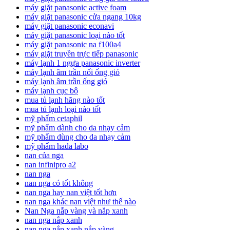
máy giặt panasonic active foam
máy giặt panasonic cửa ngang 10kg
máy giặt panasonic econavi
máy giặt panasonic loại nào tốt
máy giặt panasonic na f100a4
máy giặt truyền trực tiếp panasonic
máy lạnh 1 ngựa panasonic inverter
máy lạnh âm trần nối ống gió
máy lạnh âm trần ống gió
máy lạnh cục bộ
mua tủ lạnh hãng nào tốt
mua tủ lạnh loại nào tốt
mỹ phẩm cetaphil
mỹ phẩm dành cho da nhạy cảm
mỹ phẩm dùng cho da nhạy cảm
mỹ phẩm hada labo
nan của nga
nan infinipro a2
nan nga
nan nga có tốt không
nan nga hay nan việt tốt hơn
nan nga khác nan việt như thế nào
Nan Nga nắp vàng và nắp xanh
nan nga nắp xanh
nan nga nắp xanh nắp vàng