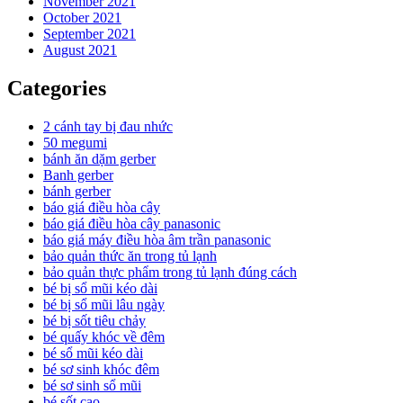
November 2021
October 2021
September 2021
August 2021
Categories
2 cánh tay bị đau nhức
50 megumi
bánh ăn dặm gerber
Banh gerber
bánh gerber
báo giá điều hòa cây
báo giá điều hòa cây panasonic
báo giá máy điều hòa âm trần panasonic
bảo quản thức ăn trong tủ lạnh
bảo quản thực phẩm trong tủ lạnh đúng cách
bé bị sổ mũi kéo dài
bé bị sổ mũi lâu ngày
bé bị sốt tiêu chảy
bé quấy khóc về đêm
bé sổ mũi kéo dài
bé sơ sinh khóc đêm
bé sơ sinh sổ mũi
bé sốt cao