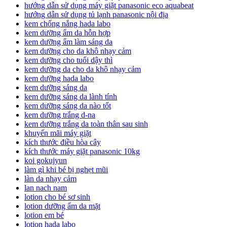
hướng dẫn sử dụng máy giặt panasonic eco aquabeat
hướng dẫn sử dụng tủ lạnh panasonic nội địa
kem chống nắng hada labo
kem dưỡng ẩm da hỗn hợp
kem dưỡng ẩm làm sáng da
kem dưỡng cho da khô nhạy cảm
kem dưỡng cho tuổi dậy thì
kem dưỡng da cho da khô nhạy cảm
kem dưỡng hada labo
kem dưỡng sáng da
kem dưỡng sáng da lành tính
kem dưỡng sáng da nào tốt
kem dưỡng trắng d-na
kem dưỡng trắng da toàn thân sau sinh
khuyến mãi máy giặt
kích thước điều hòa cây
kích thước máy giặt panasonic 10kg
koi gokujyun
làm gì khi bé bị nghẹt mũi
làn da nhạy cảm
lan nach nam
lotion cho bé sơ sinh
lotion dưỡng ẩm da mặt
lotion em bé
lotion hada labo