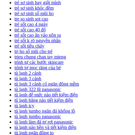
trẻ sơ sinh hay giật mình
trẻ sơ sinh khóc đêm
trẻ sơ sinh sổ mũi ho
tre so sinh sot cao
trẻ sốt cao 4 ngày
trẻ sốt cao 40 độ
trẻ sốt cao ăn vào nôn ra
trẻ sốt k rõ nguyên nhân
trẻ sốt tiêu chảy
trị ho sổ mũi cho trẻ
trieu chung chan tay mieng
trình tự các bước skincare
trình tự mọc răng của bé
tủ lạnh 2 cánh
tủ lạnh 3 cánh
tủ lạnh 3 cánh có ngăn đông mềm
tủ lạnh 322 lít panasonic
tủ lạnh để mức nào tiết kiệm điện
tủ lạnh hãng nào tiết kiệm điện
tủ lạnh icy
tủ lạnh jumbo ngăn đá khổng lồ
tủ lạnh jumbo panasonic
tủ lạnh làm đá tự rơi panasonic
tủ lạnh nào bền và tiết kiệm điện
tủ lạnh ngăn đông to