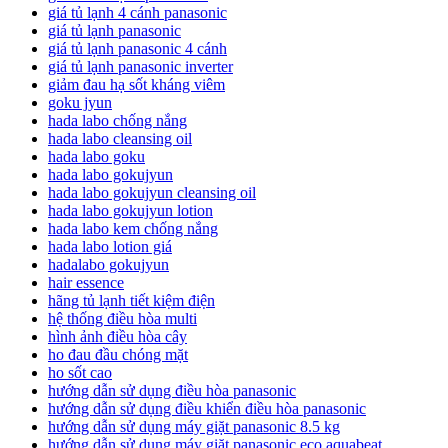
giá tủ lạnh 4 cánh panasonic
giá tủ lạnh panasonic
giá tủ lạnh panasonic 4 cánh
giá tủ lạnh panasonic inverter
giảm đau hạ sốt kháng viêm
goku jyun
hada labo chống nắng
hada labo cleansing oil
hada labo goku
hada labo gokujyun
hada labo gokujyun cleansing oil
hada labo gokujyun lotion
hada labo kem chống nắng
hada labo lotion giá
hadalabo gokujyun
hair essence
hãng tủ lạnh tiết kiệm điện
hệ thống điều hòa multi
hình ảnh điều hòa cây
ho đau đầu chóng mặt
ho sốt cao
hướng dẫn sử dụng điều hòa panasonic
hướng dẫn sử dụng điều khiển điều hòa panasonic
hướng dẫn sử dụng máy giặt panasonic 8.5 kg
hướng dẫn sử dụng máy giặt panasonic eco aquabeat