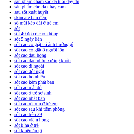
sản phẩm chăm sóc da tuổi dậy thì
sản phẩm cho da nhạy cảm
sau sốt xuất huyết
skincare ban đêm
sổ mũi kéo dài ở trẻ em
sốt
sốt 40 độ có cao không
sốt 5 ngày liền
sốt cao co giật có ảnh hưởng gì
sốt cao co giật ở người lớn
sốt cao đau họng
sốt cao đau nhức xương khớp
sốt cao đi ngoài
sốt cao đột ngột
sốt cao ho nhiều
sốt cao kèm phát ban
sốt cao mắt đỏ
sốt cao ở trẻ sơ sinh
sốt cao phát ban
sốt cao rét run ở trẻ em
sốt cao sau khi tiêm phòng
sốt cao trên 39
sốt cao viêm họng
sốt k hạ ở trẻ
sốt k nên ăn gì