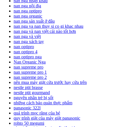
nan nga nhập khẩu
nan nga nội địa
nan nga optipro
nan nga organic
nan nga sản xuất ở đâu
nan nga va nan thuy si co gi khac nhau
nan nga và nan việt cái nào tốt hơn
nan nga và việt
nan nga xách tay
nan optipro
nan optipro 4
nan optipro nga
Nan Organic Nga
nan supreme pro
nan supreme pro 1
nan supreme pro 2
nên mua máy giặt cửa trước hay cửa trên
nestle ptit brasse
nestle ptit gourmand
nguyên nhân trẻ bị sốt
những cách bảo quản thực phẩm
panasonic 322l
quá trình mọc răng của bé
quy trình giặt của máy giặt panasonic
rohto 50 megumi