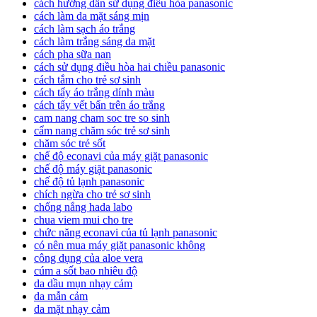
cách hướng dẫn sử dụng điều hòa panasonic
cách làm da mặt sáng mịn
cách làm sạch áo trắng
cách làm trắng sáng da mặt
cách pha sữa nan
cách sử dụng điều hòa hai chiều panasonic
cách tắm cho trẻ sơ sinh
cách tẩy áo trắng dính màu
cách tẩy vết bẩn trên áo trắng
cam nang cham soc tre so sinh
cẩm nang chăm sóc trẻ sơ sinh
chăm sóc trẻ sốt
chế độ econavi của máy giặt panasonic
chế độ máy giặt panasonic
chế độ tủ lạnh panasonic
chích ngừa cho trẻ sơ sinh
chống nắng hada labo
chua viem mui cho tre
chức năng econavi của tủ lạnh panasonic
có nên mua máy giặt panasonic không
công dụng của aloe vera
cúm a sốt bao nhiêu độ
da dầu mụn nhạy cảm
da mẫn cảm
da mặt nhạy cảm