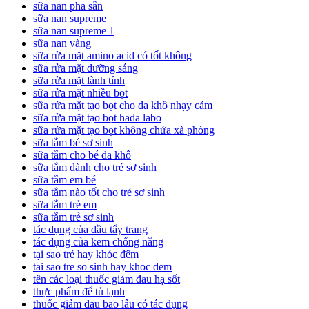
sữa nan pha sẵn
sữa nan supreme
sữa nan supreme 1
sữa nan vàng
sữa rửa mặt amino acid có tốt không
sữa rửa mặt dưỡng sáng
sữa rửa mặt lành tính
sữa rửa mặt nhiều bọt
sữa rửa mặt tạo bọt cho da khô nhạy cảm
sữa rửa mặt tạo bọt hada labo
sữa rửa mặt tạo bọt không chứa xà phòng
sữa tắm bé sơ sinh
sữa tắm cho bé da khô
sữa tắm dành cho trẻ sơ sinh
sữa tắm em bé
sữa tắm nào tốt cho trẻ sơ sinh
sữa tắm trẻ em
sữa tắm trẻ sơ sinh
tác dụng của dầu tẩy trang
tác dụng của kem chống nắng
tại sao trẻ hay khóc đêm
tai sao tre so sinh hay khoc dem
tên các loại thuốc giảm đau hạ sốt
thực phẩm để tủ lạnh
thuốc giảm đau bao lâu có tác dụng