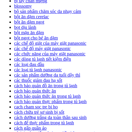
bị tay chân miệng
blossomy
bộ sản phẩm chăm sóc da nhạy cảm
bột ăn dặm cerelac
bột ăn dặm ngọt
bọt dịu lành
bột mặn ăn dặm
bột ngọt cho bé ăn dặm
các chế độ giặt của máy giặt panasonic
các chế độ máy giặt panasonic
các chức năng của máy giặt panasonic
các dòng tủ lạnh tiết kiệm điện
các loại đau đầu
các loại tủ lạnh panasonic
các sản phẩm dưỡng da tuổi dậy thì
các thuốc giảm đau hạ sốt
cách bảo quản đồ ăn trong tủ lạnh
cách bảo quản thức ăn
cách bảo quản thức ăn trong tủ lạnh
cách bảo quản thực phẩm trong tủ lạnh
cach cham soc tre bi ho
cách chữa trẻ sơ sinh bị sốt
cách dưỡng trắng da toàn thân sau sinh
cách để thực phẩm trong tủ lạnh
cách gấp quần áo