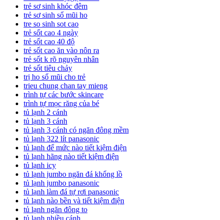
trẻ sơ sinh khóc đêm
trẻ sơ sinh sổ mũi ho
tre so sinh sot cao
trẻ sốt cao 4 ngày
trẻ sốt cao 40 độ
trẻ sốt cao ăn vào nôn ra
trẻ sốt k rõ nguyên nhân
trẻ sốt tiêu chảy
trị ho sổ mũi cho trẻ
trieu chung chan tay mieng
trình tự các bước skincare
trình tự mọc răng của bé
tủ lạnh 2 cánh
tủ lạnh 3 cánh
tủ lạnh 3 cánh có ngăn đông mềm
tủ lạnh 322 lít panasonic
tủ lạnh để mức nào tiết kiệm điện
tủ lạnh hãng nào tiết kiệm điện
tủ lạnh icy
tủ lạnh jumbo ngăn đá khổng lồ
tủ lạnh jumbo panasonic
tủ lạnh làm đá tự rơi panasonic
tủ lạnh nào bền và tiết kiệm điện
tủ lạnh ngăn đông to
tủ lạnh nhiều cánh