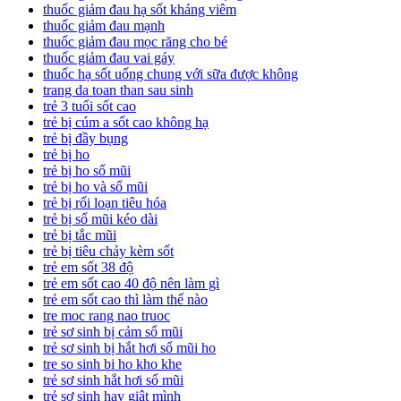
thuốc giảm đau hạ sốt kháng viêm
thuốc giảm đau mạnh
thuốc giảm đau mọc răng cho bé
thuốc giảm đau vai gáy
thuốc hạ sốt uống chung với sữa được không
trang da toan than sau sinh
trẻ 3 tuổi sốt cao
trẻ bị cúm a sốt cao không hạ
trẻ bị đầy bụng
trẻ bị ho
trẻ bị ho sổ mũi
trẻ bị ho và sổ mũi
trẻ bị rối loạn tiêu hóa
trẻ bị sổ mũi kéo dài
trẻ bị tắc mũi
trẻ bị tiêu chảy kèm sốt
trẻ em sốt 38 độ
trẻ em sốt cao 40 độ nên làm gì
trẻ em sốt cao thì làm thế nào
tre moc rang nao truoc
trẻ sơ sinh bị cảm sổ mũi
trẻ sơ sinh bị hắt hơi sổ mũi ho
tre so sinh bi ho kho khe
trẻ sơ sinh hắt hơi sổ mũi
trẻ sơ sinh hay giật mình