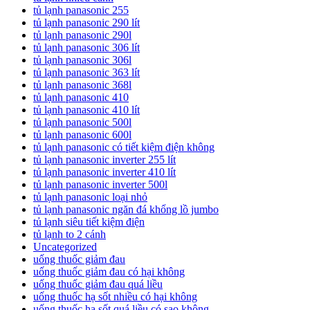
tủ lạnh panasonic 255
tủ lạnh panasonic 290 lít
tủ lạnh panasonic 290l
tủ lạnh panasonic 306 lít
tủ lạnh panasonic 306l
tủ lạnh panasonic 363 lít
tủ lạnh panasonic 368l
tủ lạnh panasonic 410
tủ lạnh panasonic 410 lít
tủ lạnh panasonic 500l
tủ lạnh panasonic 600l
tủ lạnh panasonic có tiết kiệm điện không
tủ lạnh panasonic inverter 255 lít
tủ lạnh panasonic inverter 410 lít
tủ lạnh panasonic inverter 500l
tủ lạnh panasonic loại nhỏ
tủ lạnh panasonic ngăn đá khổng lồ jumbo
tủ lạnh siêu tiết kiệm điện
tủ lạnh to 2 cánh
Uncategorized
uống thuốc giảm đau
uống thuốc giảm đau có hại không
uống thuốc giảm đau quá liều
uống thuốc hạ sốt nhiều có hại không
uống thuốc hạ sốt quá liều có sao không