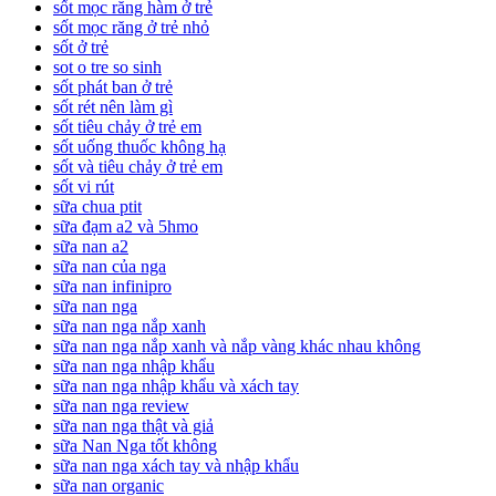
sốt mọc răng hàm ở trẻ
sốt mọc răng ở trẻ nhỏ
sốt ở trẻ
sot o tre so sinh
sốt phát ban ở trẻ
sốt rét nên làm gì
sốt tiêu chảy ở trẻ em
sốt uống thuốc không hạ
sốt và tiêu chảy ở trẻ em
sốt vi rút
sữa chua ptit
sữa đạm a2 và 5hmo
sữa nan a2
sữa nan của nga
sữa nan infinipro
sữa nan nga
sữa nan nga nắp xanh
sữa nan nga nắp xanh và nắp vàng khác nhau không
sữa nan nga nhập khẩu
sữa nan nga nhập khẩu và xách tay
sữa nan nga review
sữa nan nga thật và giả
sữa Nan Nga tốt không
sữa nan nga xách tay và nhập khẩu
sữa nan organic