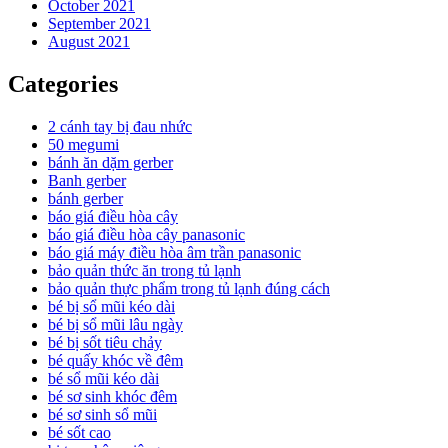
October 2021
September 2021
August 2021
Categories
2 cánh tay bị đau nhức
50 megumi
bánh ăn dặm gerber
Banh gerber
bánh gerber
báo giá điều hòa cây
báo giá điều hòa cây panasonic
báo giá máy điều hòa âm trần panasonic
bảo quản thức ăn trong tủ lạnh
bảo quản thực phẩm trong tủ lạnh đúng cách
bé bị sổ mũi kéo dài
bé bị sổ mũi lâu ngày
bé bị sốt tiêu chảy
bé quấy khóc về đêm
bé sổ mũi kéo dài
bé sơ sinh khóc đêm
bé sơ sinh sổ mũi
bé sốt cao