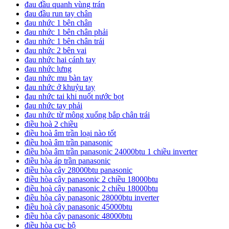
đau đầu quanh vùng trán
đau đầu run tay chân
đau nhức 1 bên chân
đau nhức 1 bên chân phải
đau nhức 1 bên chân trái
đau nhức 2 bên vai
đau nhức hai cánh tay
đau nhức lưng
đau nhức mu bàn tay
đau nhức ở khuỷu tay
đau nhức tai khi nuốt nước bọt
đau nhức tay phải
đau nhức từ mông xuống bắp chân trái
điều hoà 2 chiều
điều hoà âm trần loại nào tốt
điều hoà âm trần panasonic
điều hòa âm trần panasonic 24000btu 1 chiều inverter
điều hòa áp trần panasonic
điều hòa cây 28000btu panasonic
điều hòa cây panasonic 2 chiều 18000btu
điều hoà cây panasonic 2 chiều 18000btu
điều hòa cây panasonic 28000btu inverter
điều hoà cây panasonic 45000btu
điều hòa cây panasonic 48000btu
điều hòa cục bộ