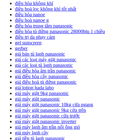
điều hòa không khí
điều hoà lọc không khí tốt nhất
điều hòa nanoe
điều hoà nanoe g
điều hòa trung tâm panasonic
điều hòa tủ đứng panasonic 28000btu 1 chiều
điều trị da nhạy cảm
gel sunscreen
gerber
giá bán tủ lạnh panasonic
giá các loại máy giặt panasonic
giá các loại tủ lạnh panasonic
giá điều hòa âm trần panasonic
giá điều hòa cây panasonic
giá điều hoà tủ đứng panasonic
giá lotion hada labo
giá máy giặt 9kg panasonic
giá máy giặt panasonic
giá máy giặt panasonic 10kg cửa ngang
giá máy giặt panasonic 9kg cửa trên
giá máy giặt panasonic cửa trước
giá máy giặt panasonic inverter
giá máy lạnh âm trần nối ống gió
giá máy lạnh cây
giá tiền tủ lạnh panasonic