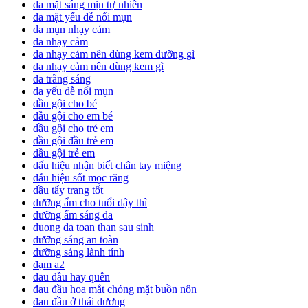
da mặt sáng mịn tự nhiên
da mặt yếu dễ nổi mụn
da mụn nhạy cảm
da nhạy cảm
da nhạy cảm nên dùng kem dưỡng gì
da nhạy cảm nên dùng kem gì
da trắng sáng
da yếu dễ nổi mụn
dầu gội cho bé
dầu gội cho em bé
dầu gội cho trẻ em
dầu gội đầu trẻ em
dầu gội trẻ em
dấu hiệu nhận biết chân tay miệng
dấu hiệu sốt mọc răng
dầu tẩy trang tốt
dưỡng ẩm cho tuổi dậy thì
dưỡng ẩm sáng da
duong da toan than sau sinh
dưỡng sáng an toàn
dưỡng sáng lành tính
đạm a2
đau đầu hay quên
đau đầu hoa mắt chóng mặt buồn nôn
đau đầu ở thái dương