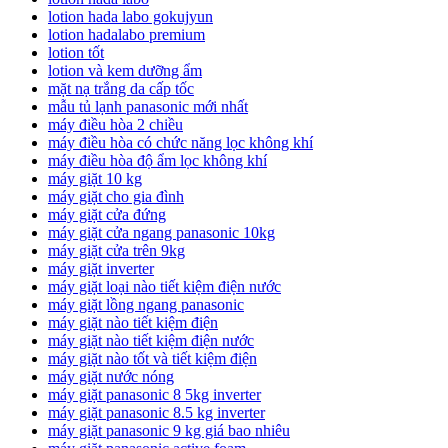
lotion hada labo gokujyun
lotion hadalabo premium
lotion tốt
lotion và kem dưỡng ẩm
mặt nạ trắng da cấp tốc
mẫu tủ lạnh panasonic mới nhất
máy điều hòa 2 chiều
máy điều hòa có chức năng lọc không khí
máy điều hòa độ ẩm lọc không khí
máy giặt 10 kg
máy giặt cho gia đình
máy giặt cửa đứng
máy giặt cửa ngang panasonic 10kg
máy giặt cửa trên 9kg
máy giặt inverter
máy giặt loại nào tiết kiệm điện nước
máy giặt lồng ngang panasonic
máy giặt nào tiết kiệm điện
máy giặt nào tiết kiệm điện nước
máy giặt nào tốt và tiết kiệm điện
máy giặt nước nóng
máy giặt panasonic 8 5kg inverter
máy giặt panasonic 8.5 kg inverter
máy giặt panasonic 9 kg giá bao nhiêu