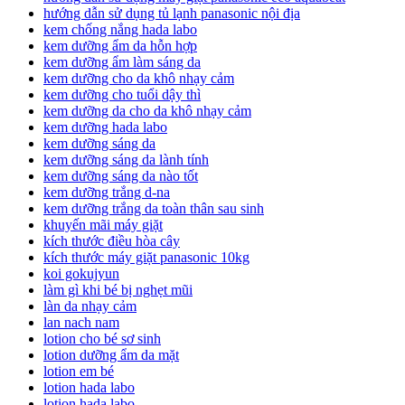
hướng dẫn sử dụng tủ lạnh panasonic nội địa
kem chống nắng hada labo
kem dưỡng ẩm da hỗn hợp
kem dưỡng ẩm làm sáng da
kem dưỡng cho da khô nhạy cảm
kem dưỡng cho tuổi dậy thì
kem dưỡng da cho da khô nhạy cảm
kem dưỡng hada labo
kem dưỡng sáng da
kem dưỡng sáng da lành tính
kem dưỡng sáng da nào tốt
kem dưỡng trắng d-na
kem dưỡng trắng da toàn thân sau sinh
khuyến mãi máy giặt
kích thước điều hòa cây
kích thước máy giặt panasonic 10kg
koi gokujyun
làm gì khi bé bị nghẹt mũi
làn da nhạy cảm
lan nach nam
lotion cho bé sơ sinh
lotion dưỡng ẩm da mặt
lotion em bé
lotion hada labo
lotion hada labo