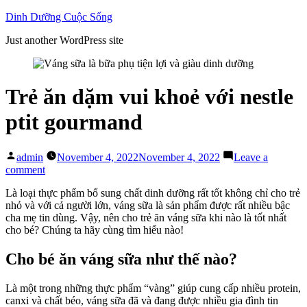
Skip
Dinh Dưỡng Cuộc Sống
to
Just another WordPress site
content
Trẻ ăn dặm vui khoẻ với nestle
ptit gourmand
Posted
admin
November 4, 2022
November 4, 2022
Leave a
by
on
comment
Trẻ
Là loại thực phẩm bổ sung chất dinh dưỡng rất tốt không chỉ cho trẻ
ăn
nhỏ và với cả người lớn, váng sữa là sản phẩm được rất nhiều bậc
dặm
cha mẹ tin dùng. Vậy, nên cho trẻ ăn váng sữa khi nào là tốt nhất
vui
cho bé? Chúng ta hãy cùng tìm hiểu nào!
khoẻ
với
nestle
Cho bé ăn váng sữa như thế nào?
ptit
gourmand
Là một trong những thực phẩm “vàng” giúp cung cấp nhiều protein,
canxi và chất béo, váng sữa đã và đang được nhiều gia đình tin