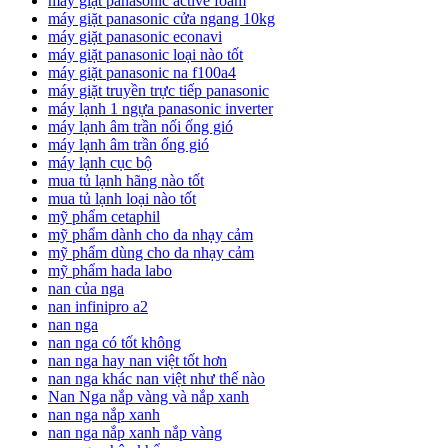
máy giặt panasonic active foam
máy giặt panasonic cửa ngang 10kg
máy giặt panasonic econavi
máy giặt panasonic loại nào tốt
máy giặt panasonic na f100a4
máy giặt truyền trực tiếp panasonic
máy lạnh 1 ngựa panasonic inverter
máy lạnh âm trần nối ống gió
máy lạnh âm trần ống gió
máy lạnh cục bộ
mua tủ lạnh hãng nào tốt
mua tủ lạnh loại nào tốt
mỹ phẩm cetaphil
mỹ phẩm dành cho da nhạy cảm
mỹ phẩm dùng cho da nhạy cảm
mỹ phẩm hada labo
nan của nga
nan infinipro a2
nan nga
nan nga có tốt không
nan nga hay nan việt tốt hơn
nan nga khác nan việt như thế nào
Nan Nga nắp vàng và nắp xanh
nan nga nắp xanh
nan nga nắp xanh nắp vàng