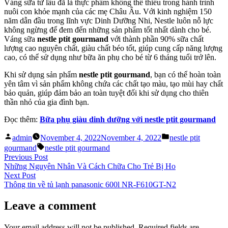
Váng sữa từ lâu đã là thực phẩm không thể thiếu trong hành trình
nuôi con khỏe mạnh của các mẹ Châu Âu. Với kinh nghiệm 150
năm dẫn đầu trong lĩnh vực Dinh Dưỡng Nhi, Nestle luôn nỗ lực
không ngừng để đem đến những sản phẩm tốt nhất dành cho bé.
Váng sữa
nestle ptit gourmand
với thành phần 90% sữa chất
lượng cao nguyên chất, giàu chất béo tốt, giúp cung cấp năng lượng
cao, có thể sử dụng như bữa ăn phụ cho bé từ 6 tháng tuổi trở lên.
Khi sử dụng sản phẩm
nestle ptit gourmand
, bạn có thể hoàn toàn
yên tâm vì sản phẩm không chứa các chất tạo màu, tạo mùi hay chất
bảo quản, giúp đảm bảo an toàn tuyệt đối khi sử dụng cho thiên
thần nhỏ của gia đình bạn.
Đọc thêm:
Bữa phụ giàu dinh dưỡng với nestle ptit gourmand
Posted
Posted
admin
November 4, 2022
November 4, 2022
nestle ptit
by
in
Tags:
gourmand
nestle ptit gourmand
Post
Previous
Previous Post
post:
Những Nguyên Nhân Và Cách Chữa Cho Trẻ Bị Ho
navigation
Next
Next Post
post:
Thông tin về tủ lạnh panasonic 600l NR-F610GT-N2
Leave a comment
Your email address will not be published.
Required fields are