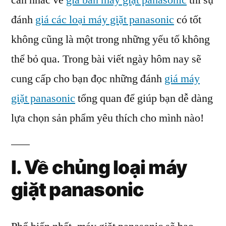
cân nhắc về
giá bán máy giặt panasonic
thì sự
máy
đánh
giá các loại máy giặt panasonic
có tốt
giặt
panasonic
không cũng là một trong những yếu tố không
hiện
thể bỏ qua. Trong bài viết ngày hôm nay sẽ
nay
cung cấp cho bạn đọc những đánh
giá máy
giặt panasonic
tổng quan để giúp bạn dễ dàng
lựa chọn sản phẩm yêu thích cho mình nào!
I. Về chủng loại máy
giặt panasonic