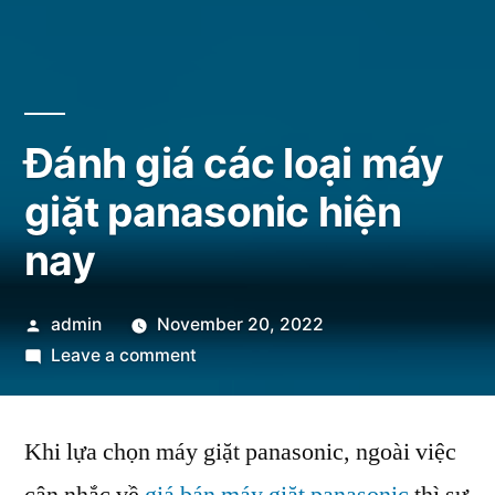
Đánh giá các loại máy
giặt panasonic hiện
nay
Posted
admin
November 20, 2022
by
on
Leave a comment
Đánh
giá
Khi lựa chọn máy giặt panasonic, ngoài việc
các
loại