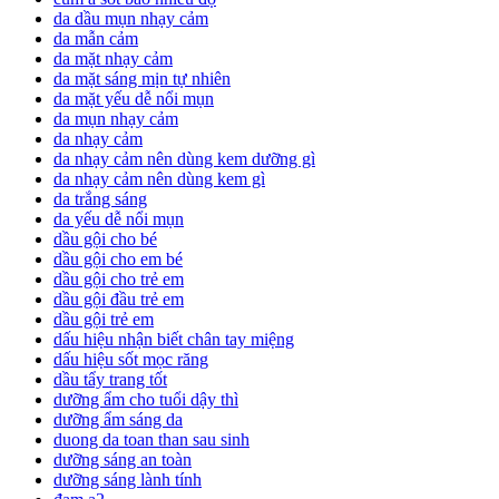
da dầu mụn nhạy cảm
da mẫn cảm
da mặt nhạy cảm
da mặt sáng mịn tự nhiên
da mặt yếu dễ nổi mụn
da mụn nhạy cảm
da nhạy cảm
da nhạy cảm nên dùng kem dưỡng gì
da nhạy cảm nên dùng kem gì
da trắng sáng
da yếu dễ nổi mụn
dầu gội cho bé
dầu gội cho em bé
dầu gội cho trẻ em
dầu gội đầu trẻ em
dầu gội trẻ em
dấu hiệu nhận biết chân tay miệng
dấu hiệu sốt mọc răng
dầu tẩy trang tốt
dưỡng ẩm cho tuổi dậy thì
dưỡng ẩm sáng da
duong da toan than sau sinh
dưỡng sáng an toàn
dưỡng sáng lành tính