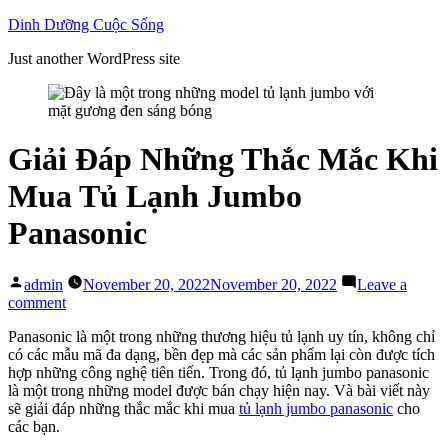
Skip
Dinh Dưỡng Cuộc Sống
to
Just another WordPress site
content
Giải Đáp Những Thắc Mắc Khi
Mua Tủ Lạnh Jumbo
Panasonic
Posted
admin
November 20, 2022
November 20, 2022
Leave a
by
on
comment
Giải
Panasonic là một trong những thương hiệu tủ lạnh uy tín, không chỉ
Đáp
có các mẫu mã đa dạng, bền đẹp mà các sản phẩm lại còn được tích
Những
hợp những công nghệ tiên tiến. Trong đó, tủ lạnh jumbo panasonic
Thắc
là một trong những model được bán chạy hiện nay. Và bài viết này
Mắc
sẽ giải đáp những thắc mắc khi mua
tủ lạnh jumbo panasonic
cho
Khi
các bạn.
Mua
Tủ