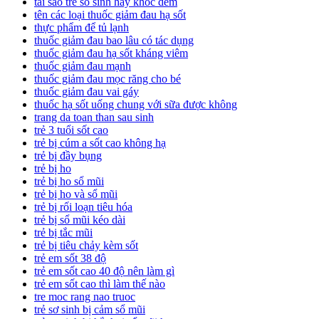
tai sao tre so sinh hay khoc dem
tên các loại thuốc giảm đau hạ sốt
thực phẩm để tủ lạnh
thuốc giảm đau bao lâu có tác dụng
thuốc giảm đau hạ sốt kháng viêm
thuốc giảm đau mạnh
thuốc giảm đau mọc răng cho bé
thuốc giảm đau vai gáy
thuốc hạ sốt uống chung với sữa được không
trang da toan than sau sinh
trẻ 3 tuổi sốt cao
trẻ bị cúm a sốt cao không hạ
trẻ bị đầy bụng
trẻ bị ho
trẻ bị ho sổ mũi
trẻ bị ho và sổ mũi
trẻ bị rối loạn tiêu hóa
trẻ bị sổ mũi kéo dài
trẻ bị tắc mũi
trẻ bị tiêu chảy kèm sốt
trẻ em sốt 38 độ
trẻ em sốt cao 40 độ nên làm gì
trẻ em sốt cao thì làm thế nào
tre moc rang nao truoc
trẻ sơ sinh bị cảm sổ mũi