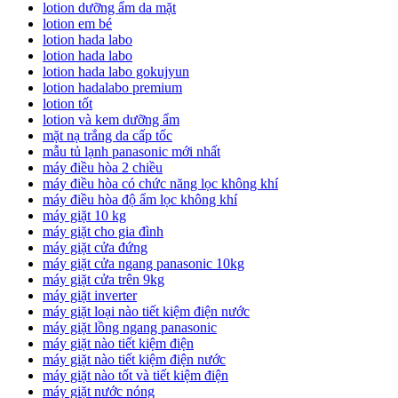
lotion dưỡng ẩm da mặt
lotion em bé
lotion hada labo
lotion hada labo
lotion hada labo gokujyun
lotion hadalabo premium
lotion tốt
lotion và kem dưỡng ẩm
mặt nạ trắng da cấp tốc
mẫu tủ lạnh panasonic mới nhất
máy điều hòa 2 chiều
máy điều hòa có chức năng lọc không khí
máy điều hòa độ ẩm lọc không khí
máy giặt 10 kg
máy giặt cho gia đình
máy giặt cửa đứng
máy giặt cửa ngang panasonic 10kg
máy giặt cửa trên 9kg
máy giặt inverter
máy giặt loại nào tiết kiệm điện nước
máy giặt lồng ngang panasonic
máy giặt nào tiết kiệm điện
máy giặt nào tiết kiệm điện nước
máy giặt nào tốt và tiết kiệm điện
máy giặt nước nóng