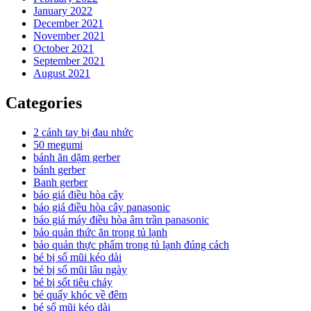
January 2022
December 2021
November 2021
October 2021
September 2021
August 2021
Categories
2 cánh tay bị đau nhức
50 megumi
bánh ăn dặm gerber
bánh gerber
Banh gerber
báo giá điều hòa cây
báo giá điều hòa cây panasonic
báo giá máy điều hòa âm trần panasonic
bảo quản thức ăn trong tủ lạnh
bảo quản thực phẩm trong tủ lạnh đúng cách
bé bị sổ mũi kéo dài
bé bị sổ mũi lâu ngày
bé bị sốt tiêu chảy
bé quấy khóc về đêm
bé sổ mũi kéo dài