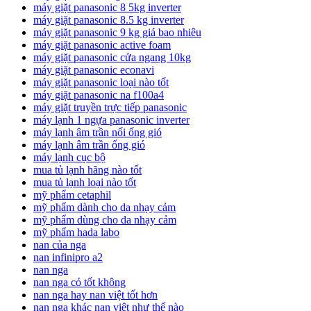
máy giặt panasonic 8 5kg inverter
máy giặt panasonic 8.5 kg inverter
máy giặt panasonic 9 kg giá bao nhiêu
máy giặt panasonic active foam
máy giặt panasonic cửa ngang 10kg
máy giặt panasonic econavi
máy giặt panasonic loại nào tốt
máy giặt panasonic na f100a4
máy giặt truyền trực tiếp panasonic
máy lạnh 1 ngựa panasonic inverter
máy lạnh âm trần nối ống gió
máy lạnh âm trần ống gió
máy lạnh cục bộ
mua tủ lạnh hãng nào tốt
mua tủ lạnh loại nào tốt
mỹ phẩm cetaphil
mỹ phẩm dành cho da nhạy cảm
mỹ phẩm dùng cho da nhạy cảm
mỹ phẩm hada labo
nan của nga
nan infinipro a2
nan nga
nan nga có tốt không
nan nga hay nan việt tốt hơn
nan nga khác nan việt như thế nào