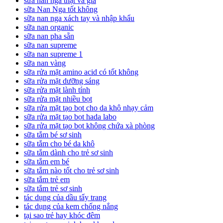
sữa nan nga thật và giả
sữa Nan Nga tốt không
sữa nan nga xách tay và nhập khẩu
sữa nan organic
sữa nan pha sẵn
sữa nan supreme
sữa nan supreme 1
sữa nan vàng
sữa rửa mặt amino acid có tốt không
sữa rửa mặt dưỡng sáng
sữa rửa mặt lành tính
sữa rửa mặt nhiều bọt
sữa rửa mặt tạo bọt cho da khô nhạy cảm
sữa rửa mặt tạo bọt hada labo
sữa rửa mặt tạo bọt không chứa xà phòng
sữa tắm bé sơ sinh
sữa tắm cho bé da khô
sữa tắm dành cho trẻ sơ sinh
sữa tắm em bé
sữa tắm nào tốt cho trẻ sơ sinh
sữa tắm trẻ em
sữa tắm trẻ sơ sinh
tác dụng của dầu tẩy trang
tác dụng của kem chống nắng
tại sao trẻ hay khóc đêm