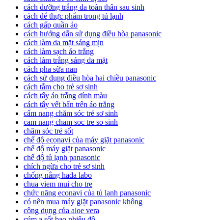
cách dưỡng trắng da toàn thân sau sinh
cách để thực phẩm trong tủ lạnh
cách gấp quần áo
cách hướng dẫn sử dụng điều hòa panasonic
cách làm da mặt sáng mịn
cách làm sạch áo trắng
cách làm trắng sáng da mặt
cách pha sữa nan
cách sử dụng điều hòa hai chiều panasonic
cách tắm cho trẻ sơ sinh
cách tẩy áo trắng dính màu
cách tẩy vết bẩn trên áo trắng
cẩm nang chăm sóc trẻ sơ sinh
cam nang cham soc tre so sinh
chăm sóc trẻ sốt
chế độ econavi của máy giặt panasonic
chế độ máy giặt panasonic
chế độ tủ lạnh panasonic
chích ngừa cho trẻ sơ sinh
chống nắng hada labo
chua viem mui cho tre
chức năng econavi của tủ lạnh panasonic
có nên mua máy giặt panasonic không
công dụng của aloe vera
cúm a sốt bao nhiêu độ