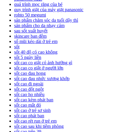
quá trình mọc răng của bé
quy trình giặt của máy giặt panasonic
rohto 50 megumi
sản phẩm chăm sóc da tuổi dậy thì
sản phẩm cho da nhạy cảm
sau sốt xuất huyết
skincare ban đêm
sổ mũi kéo dài ở trẻ em
sốt
sốt 40 độ có cao không
sốt 5 ngày liền
sốt cao co giật có ảnh hưởng gì
sốt cao co giật ở người lớn
sốt cao đau họng
sốt cao đau nhức xương khớp
sốt cao đi ngoài
sốt cao đột ngột
sốt cao ho nhiều
sốt cao kèm phát ban
sốt cao mắt đỏ
sốt cao ở trẻ sơ sinh
sốt cao phát ban
sốt cao rét run ở trẻ em
sốt cao sau khi tiêm phòng
sốt cao trên 39