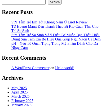
Search
Recent Posts
Sữa Tắm Trẻ Em Tốt Không Nằm Ở Lượt Review
Từ Hoang Mang Đến Thành Thạo Bí Kíp Cách Tắm Cho
Trẻ Sơ Sinh
Sữa Tắm Trẻ Sơ Sinh Và 5 Điều Bé Muốn Bạn Thấu Hiểu
Dùng Sữa Tắm Em Bé Hiệu Quả Giúp Ngủ Ngon Cả Đêm
pH – Yếu Tố Quan Trọng Trong Mỹ Phẩm Dành Cho Da
Nhạy Cảm
Recent Comments
A WordPress Commenter
on
Hello world!
Archives
May 2025
April 2025
March 2025
February 2025
January 2025