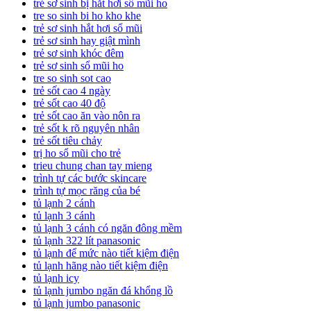
trẻ sơ sinh bị hắt hơi sổ mũi ho
tre so sinh bi ho kho khe
trẻ sơ sinh hắt hơi sổ mũi
trẻ sơ sinh hay giật mình
trẻ sơ sinh khóc đêm
trẻ sơ sinh sổ mũi ho
tre so sinh sot cao
trẻ sốt cao 4 ngày
trẻ sốt cao 40 độ
trẻ sốt cao ăn vào nôn ra
trẻ sốt k rõ nguyên nhân
trẻ sốt tiêu chảy
trị ho sổ mũi cho trẻ
trieu chung chan tay mieng
trình tự các bước skincare
trình tự mọc răng của bé
tủ lạnh 2 cánh
tủ lạnh 3 cánh
tủ lạnh 3 cánh có ngăn đông mềm
tủ lạnh 322 lít panasonic
tủ lạnh để mức nào tiết kiệm điện
tủ lạnh hãng nào tiết kiệm điện
tủ lạnh icy
tủ lạnh jumbo ngăn đá khổng lồ
tủ lạnh jumbo panasonic