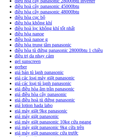
điều hòa cây panasonic 28000btu inverter
điều hoà cây panasonic 45000btu
điều hòa cây panasonic 48000btu
điều hòa cục bộ
điều hòa không khí
điều hoà lọc không khí tốt nhất
điều hòa nanoe
điều hoà nanoe g
điều hòa trung tâm panasonic
điều hòa tủ đứng panasonic 28000btu 1 chiều
điều trị da nhạy cảm
gel sunscreen
gerber
giá bán tủ lạnh panasonic
giá các loại máy giặt panasonic
giá các loại tủ lạnh panasonic
giá điều hòa âm trần panasonic
giá điều hòa cây panasonic
giá điều hoà tủ đứng panasonic
giá lotion hada labo
giá máy giặt 9kg panasonic
giá máy giặt panasonic
giá máy giặt panasonic 10kg cửa ngang
giá máy giặt panasonic 9kg cửa trên
giá máy giặt panasonic cửa trước