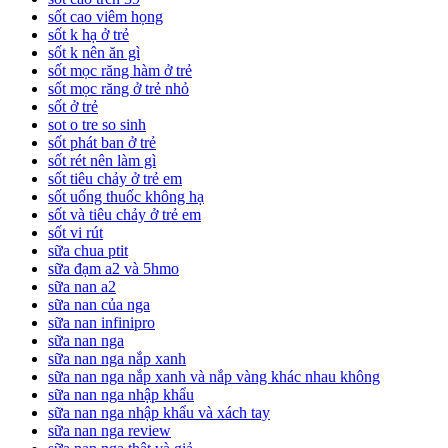
sốt cao viêm họng
sốt k hạ ở trẻ
sốt k nên ăn gì
sốt mọc răng hàm ở trẻ
sốt mọc răng ở trẻ nhỏ
sốt ở trẻ
sot o tre so sinh
sốt phát ban ở trẻ
sốt rét nên làm gì
sốt tiêu chảy ở trẻ em
sốt uống thuốc không hạ
sốt và tiêu chảy ở trẻ em
sốt vi rút
sữa chua ptit
sữa đạm a2 và 5hmo
sữa nan a2
sữa nan của nga
sữa nan infinipro
sữa nan nga
sữa nan nga nắp xanh
sữa nan nga nắp xanh và nắp vàng khác nhau không
sữa nan nga nhập khẩu
sữa nan nga nhập khẩu và xách tay
sữa nan nga review