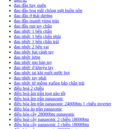
đạm a2
đau đầu hay quên
đau đầu hoa mắt chóng mặt buồn nôn
đau đầu ở thái dương
đau đầu quanh vùng trán
đau đầu run tay chân
đau nhức 1 bên chân
đau nhức 1 bên chân phải
đau nhức 1 bên chân trái
đau nhức 2 bên vai
đau nhức hai cánh tay
đau nhức lưng
đau nhức mu bàn tay
đau nhức ở khuỷu tay
đau nhức tai khi nuốt nước bọt
đau nhức tay phải
đau nhức từ mông xuống bắp chân trái
điều hoà 2 chiều
điều hoà âm trần loại nào tốt
điều hoà âm trần panasonic
điều hòa âm trần panasonic 24000btu 1 chiều inverter
điều hòa áp trần panasonic
điều hòa cây 28000btu panasonic
điều hoà cây panasonic 2 chiều 18000btu
điều hòa cây panasonic 2 chiều 18000btu