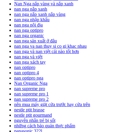
Nan Nga nắp vàng và nắp xanh
nan nga nắp xanh
nan nga nắp xanh nắp vàng
nan nga nhập khẩu
nan nga nội địa
nan nga optipro
nan nga organic
nan nga sản xuất ở đâu
nan nga va nan thuy si co gi khac nhau
nan nga và nan việt cái nào tốt hơn
nan nga và việt
nan nga xách tay
nan optipro
nan optipro 4
nan optipro nga
Nan Organic Nga
nan supreme pro
nan supreme pro 1
nan supreme pro 2
nên mua máy giặt cửa trước hay cửa trên
nestle ptit brasse
nestle ptit gourmand
nguyên nhân trẻ bị sốt
những cách bảo quản thực phẩm
panasonic 322l