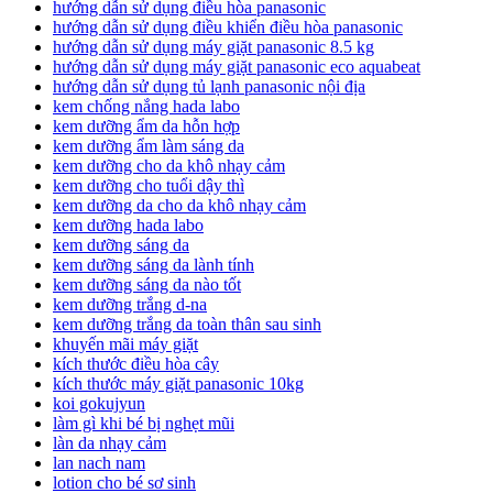
hướng dẫn sử dụng điều hòa panasonic
hướng dẫn sử dụng điều khiển điều hòa panasonic
hướng dẫn sử dụng máy giặt panasonic 8.5 kg
hướng dẫn sử dụng máy giặt panasonic eco aquabeat
hướng dẫn sử dụng tủ lạnh panasonic nội địa
kem chống nắng hada labo
kem dưỡng ẩm da hỗn hợp
kem dưỡng ẩm làm sáng da
kem dưỡng cho da khô nhạy cảm
kem dưỡng cho tuổi dậy thì
kem dưỡng da cho da khô nhạy cảm
kem dưỡng hada labo
kem dưỡng sáng da
kem dưỡng sáng da lành tính
kem dưỡng sáng da nào tốt
kem dưỡng trắng d-na
kem dưỡng trắng da toàn thân sau sinh
khuyến mãi máy giặt
kích thước điều hòa cây
kích thước máy giặt panasonic 10kg
koi gokujyun
làm gì khi bé bị nghẹt mũi
làn da nhạy cảm
lan nach nam
lotion cho bé sơ sinh