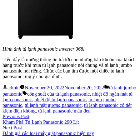
Hình ảnh tủ lạnh panasonic inverter 368l
Trên đây là những thông tin trả lời cho những băn khoăn của khách
hàng trước khi mua tủ lạnh panasonic nói chung và tủ lạnh jumbo
panasonic nói riêng. Chúc các bạn tìm được một chiếc tủ lạnh
panasonic ưng ý cho gia đình.
Posted
Posted
admin
November 20, 2022
November 20, 2022
tủ lạnh jumbo
by
in
Tags:
panasonic
công suất của tủ lạnh panasonic
,
nhiệt độ ngăn mát tủ
lạnh panasonic
,
nhiệt độ tủ lạnh panasonic
,
tủ lạnh jumbo
panasonic
,
tủ lạnh mặt gương panasonic
,
tủ lạnh panasonic có tiết
kiệm điện không
,
tủ lạnh panasonic màu đen
Post
Previous
Previous Post
post:
Khám Phá Tủ Lạnh Panasonic 290 Lít
navigation
Next
Next Post
post:
Đánh giá các loại máy giặt panasonic hiện nay