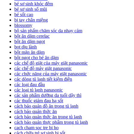
bé sơ sinh khóc đêm
bé sơ sinh sổ mũi
bé sốt cao
bị tay chân miệng
blossomy
bộ sản phẩm chăm sóc da nhạy cảm
bột ăn dặm cerelac
bột ăn dặm ngọt
bọt dịu lành
bột mặn ăn dặm
bột ngọt cho bé ăn dặm
các chế độ giặt của máy giặt panasonic
các chế độ máy giặt panasonic
các chức năng của máy giặt panasonic
các dòng tủ lạnh tiết kiệm điện
các loại đau đầu
các loại tủ lạnh panasonic
các sản phẩm dưỡng da tuổi dậy thì
các thuốc giảm đau hạ sốt
cách bảo quản đồ ăn trong tủ lạnh
cách bảo quản thức ăn
cách bảo quản thức ăn trong tủ lạnh
cách bảo quản thực phẩm trong tủ lạnh
cach cham soc tre bi ho
cách chữa trẻ sơ sinh bị sốt