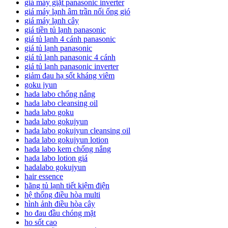
giá máy giặt panasonic inverter
giá máy lạnh âm trần nối ống gió
giá máy lạnh cây
giá tiền tủ lạnh panasonic
giá tủ lạnh 4 cánh panasonic
giá tủ lạnh panasonic
giá tủ lạnh panasonic 4 cánh
giá tủ lạnh panasonic inverter
giảm đau hạ sốt kháng viêm
goku jyun
hada labo chống nắng
hada labo cleansing oil
hada labo goku
hada labo gokujyun
hada labo gokujyun cleansing oil
hada labo gokujyun lotion
hada labo kem chống nắng
hada labo lotion giá
hadalabo gokujyun
hair essence
hãng tủ lạnh tiết kiệm điện
hệ thống điều hòa multi
hình ảnh điều hòa cây
ho đau đầu chóng mặt
ho sốt cao