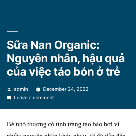
Sữa Nan Organic:
Nguyên nhân, hậu quả
của việc táo bón ở trẻ
Posted
admin
December 24, 2022
by
on
Leave a comment
Sữa
Nan
Bé nhỏ thường có tình trạng táo báo bởi vì
Organic:
Nguyên