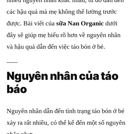
nhiều nguyên nhân khác nhau, từ đó dẫn đến
nhân,
các hậu quả mà mẹ không thể lường trước
hậu
quả
được. Bài viết của
sữa Nan Organic
dưới
của
đây sẽ giúp mẹ hiểu rõ hơn về nguyên nhân
việc
và hậu quả dẫn đến việc táo bón ở bé.
táo
bón
ở
trẻ
Nguyên nhân của táo
báo
Nguyên nhân dẫn đến tình trạng táo bón ở bé
xảy ra rất nhiều, có thể kể đến một số nguyên