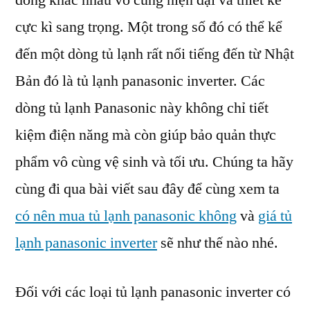
dòng khác nhau vô cùng hiện đại và thiết kế
inverter
cực kì sang trọng. Một trong số đó có thể kể
hiện
nay
đến một dòng tủ lạnh rất nổi tiếng đến từ Nhật
là
Bản đó là tủ lạnh panasonic inverter. Các
bao
dòng tủ lạnh Panasonic này không chỉ tiết
nhiêu?
kiệm điện năng mà còn giúp bảo quản thực
phẩm vô cùng vệ sinh và tối ưu. Chúng ta hãy
cùng đi qua bài viết sau đây để cùng xem ta
có nên mua tủ lạnh panasonic không
và
giá tủ
lạnh panasonic inverter
sẽ như thế nào nhé.
Đối với các loại tủ lạnh panasonic inverter có