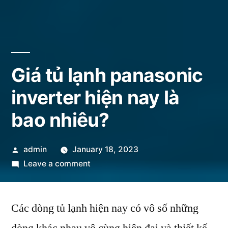
Giá tủ lạnh panasonic
inverter hiện nay là
bao nhiêu?
Posted
admin
January 18, 2023
by
on
Leave a comment
Giá
tủ
Các dòng tủ lạnh hiện nay có vô số những
lạnh
panasonic