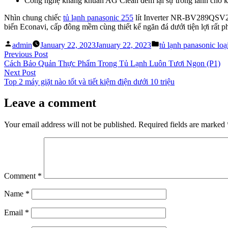
Công nghệ kháng khuẩn AG Clean đem lại sự trong lành cho k
Nhìn chung chiếc
tủ lạnh panasonic 255
lít Inverter NR-BV289QSV2 nh
biến Econavi, cấp đông mềm cùng thiết kế ngăn đá dưới tiện lợi rất p
Posted
Posted
admin
January 22, 2023
January 22, 2023
tủ lạnh panasonic loạ
by
in
Post
Previous
Previous Post
post:
Cách Bảo Quản Thực Phẩm Trong Tủ Lạnh Luôn Tươi Ngon (P1)
navigation
Next
Next Post
post:
Top 2 máy giặt nào tốt và tiết kiệm điện dưới 10 triệu
Leave a comment
Your email address will not be published.
Required fields are marked
Comment
*
Name
*
Email
*