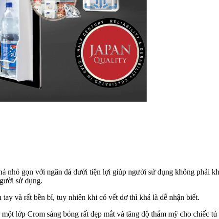
khá nhỏ gọn với ngăn đá dưới tiện lợi giúp người sử dụng không phải 
người sử dụng.
y và rất bền bỉ, tuy nhiên khi có vết dơ thì khá là dễ nhận biết.
 một lớp Crom sáng bóng rất đẹp mắt và tăng độ thẩm mỹ cho chiếc tủ 