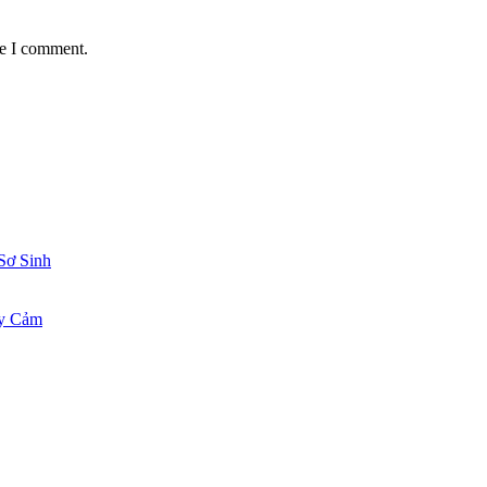
me I comment.
Sơ Sinh
ạy Cảm