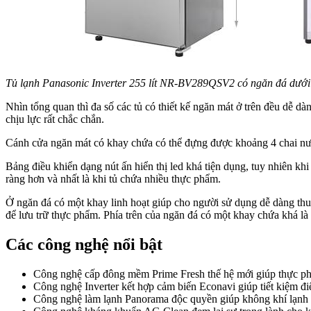
Tủ lạnh Panasonic Inverter 255 lít NR-BV289QSV2 có ngăn đá dưới t
Nhìn tổng quan thì đa số các tủ có thiết kế ngăn mát ở trên đều dễ 
chịu lực rất chắc chắn.
Cánh cửa ngăn mát có khay chứa có thể đựng được khoảng 4 chai nước
Bảng điều khiển dạng nút ấn hiển thị led khá tiện dụng, tuy nhiên khi
ràng hơn và nhất là khi tủ chứa nhiều thực phẩm.
Ở ngăn đá có một khay linh hoạt giúp cho người sử dụng dễ dàng thu 
để lưu trữ thực phẩm. Phía trên của ngăn đá có một khay chứa khá là
Các công nghệ nổi bậ
t
Công nghệ cấp đông mềm Prime Fresh thế hệ mới giúp thực phẩ
Công nghệ Inverter kết hợp cảm biến Econavi giúp tiết kiệm đi
Công nghệ làm lạnh Panorama độc quyền giúp không khí lạnh 