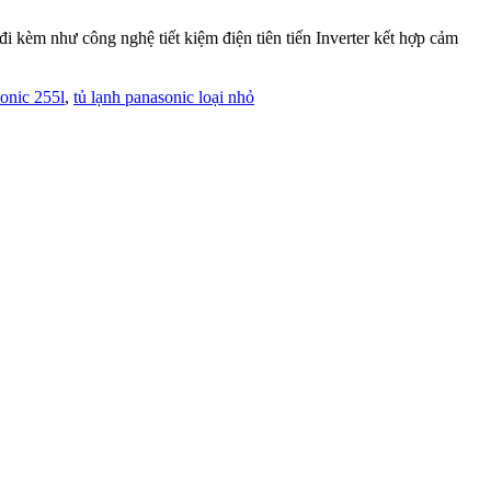
 kèm như công nghệ tiết kiệm điện tiên tiến Inverter kết hợp cảm
sonic 255l
,
tủ lạnh panasonic loại nhỏ