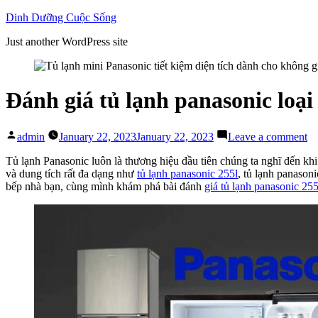
Skip
Dinh Dưỡng Cuộc Sống
to
Just another WordPress site
content
Đánh giá tủ lạnh panasonic lo
Posted
on
admin
January 22, 2023
January 22, 2023
Leave a comment
by
Đ
gi
Tủ lạnh Panasonic
luôn là thương hiệu đầu tiên chúng ta nghĩ đến k
tủ
và dung tích rất đa dạng như
tủ lạnh panasonic 255l
, tủ lạnh panason
lạ
bếp nhà bạn, cùng mình khám phá bài đánh
giá tủ lạnh panasonic 255
pa
lo
nh
25
lít
N
B