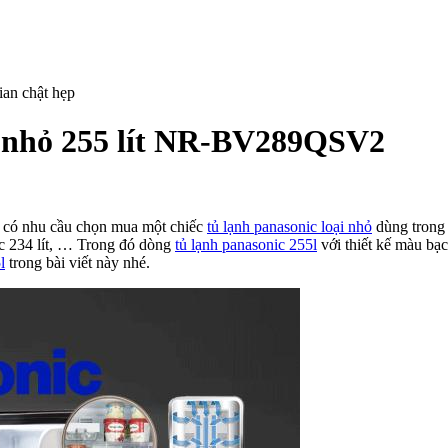
ại nhỏ 255 lít NR-BV289QSV2
ánh
á
hi có nhu cầu chọn mua một chiếc
tủ lạnh panasonic loại nhỏ
dùng trong 
ic 234 lít, … Trong đó dòng
tủ lạnh panasonic 255l
với thiết kế màu bạc
nh
l
trong bài viết này nhé.
nasonic
ại
ỏ
5
R-
V289QSV2