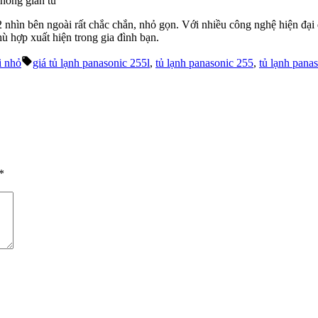
hông gian tủ
ìn bên ngoài rất chắc chắn, nhỏ gọn. Với nhiều công nghệ hiện đại đi
hù hợp xuất hiện trong gia đình bạn.
Tags:
i nhỏ
giá tủ lạnh panasonic 255l
,
tủ lạnh panasonic 255
,
tủ lạnh pana
*