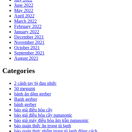
June 2022
May 2022
April 2022
March 2022
February 2022
January 2022
December 2021
November 2021
October 2021
September 2021
August 2021
Categories
2 cánh tay bị đau nhức
50 megumi
bánh ăn dặm gerber
Banh gerber
bánh gerber
báo giá điều hòa cây
báo giá điều hòa cây panasonic
báo giá máy điều hòa âm trần panasonic
bảo quản thức ăn trong tủ lạnh
bảo quản thực phẩm trong tủ lạnh đúng cách