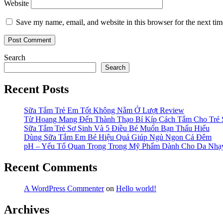
Website
Save my name, email, and website in this browser for the next ti
Search
Search
Recent Posts
Sữa Tắm Trẻ Em Tốt Không Nằm Ở Lượt Review
Từ Hoang Mang Đến Thành Thạo Bí Kíp Cách Tắm Cho Trẻ 
Sữa Tắm Trẻ Sơ Sinh Và 5 Điều Bé Muốn Bạn Thấu Hiểu
Dùng Sữa Tắm Em Bé Hiệu Quả Giúp Ngủ Ngon Cả Đêm
pH – Yếu Tố Quan Trọng Trong Mỹ Phẩm Dành Cho Da Nh
Recent Comments
A WordPress Commenter
on
Hello world!
Archives