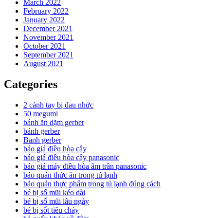
March 2022
February 2022
January 2022
December 2021
November 2021
October 2021
September 2021
August 2021
Categories
2 cánh tay bị đau nhức
50 megumi
bánh ăn dặm gerber
bánh gerber
Banh gerber
báo giá điều hòa cây
báo giá điều hòa cây panasonic
báo giá máy điều hòa âm trần panasonic
bảo quản thức ăn trong tủ lạnh
bảo quản thực phẩm trong tủ lạnh đúng cách
bé bị sổ mũi kéo dài
bé bị sổ mũi lâu ngày
bé bị sốt tiêu chảy