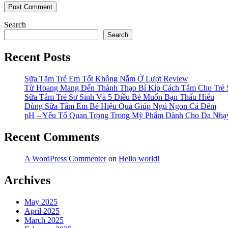
Search
Search
Recent Posts
Sữa Tắm Trẻ Em Tốt Không Nằm Ở Lượt Review
Từ Hoang Mang Đến Thành Thạo Bí Kíp Cách Tắm Cho Trẻ 
Sữa Tắm Trẻ Sơ Sinh Và 5 Điều Bé Muốn Bạn Thấu Hiểu
Dùng Sữa Tắm Em Bé Hiệu Quả Giúp Ngủ Ngon Cả Đêm
pH – Yếu Tố Quan Trọng Trong Mỹ Phẩm Dành Cho Da Nh
Recent Comments
A WordPress Commenter
on
Hello world!
Archives
May 2025
April 2025
March 2025