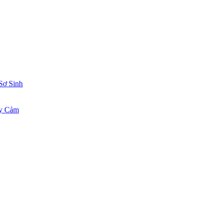
Sơ Sinh
ạy Cảm