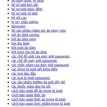
bé quấy khóc về đêm
bé sổ mũi kéo dài
bé sơ sinh khóc đêm
bé sơ sinh sổ mũi
bé sốt cao
bị tay chân miệng
blossomy
bộ sản phẩm chăm sóc da nhạy cảm
bột ăn dặm cerelac
bột ăn dặm ngọt
bọt dịu lành
bột mặn ăn dặm
bột ngọt cho bé ăn dặm
các chế độ giặt của máy giặt panasonic
các chế độ máy giặt panasonic
các chức năng của máy giặt panasonic
các dòng tủ lạnh tiết kiệm điện
các loại đau đầu
các loại tủ lạnh panasonic
các sản phẩm dưỡng da tuổi dậy thì
các thuốc giảm đau hạ sốt
cách bảo quản đồ ăn trong tủ lạnh
cách bảo quản thức ăn
cách bảo quản thức ăn trong tủ lạnh
cách bảo quản thực phẩm trong tủ lạnh