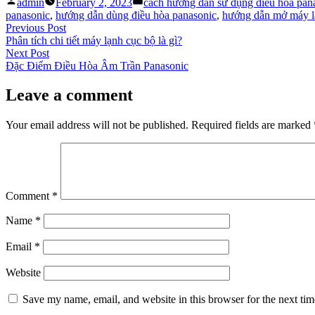
Posted
Posted
admin
February 2, 2023
cách hướng dẫn sử dụng điều hòa pan
by
in
panasonic
,
hướng dẫn dùng điều hòa panasonic
,
hướng dẫn mở máy l
Post
Previous
Previous Post
post:
Phân tích chi tiết máy lạnh cục bộ là gì?
navigation
Next
Next Post
post:
Đặc Điểm Điều Hòa Âm Trần Panasonic
Leave a comment
Your email address will not be published.
Required fields are marked
Comment
*
Name
*
Email
*
Website
Save my name, email, and website in this browser for the next ti