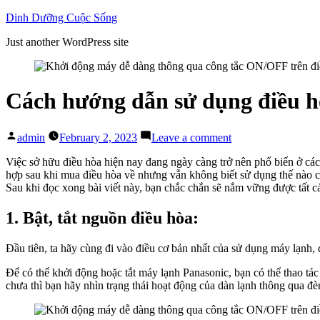
Skip
Dinh Dưỡng Cuộc Sống
to
Just another WordPress site
content
Cách hướng dẫn sử dụng điều h
Posted
on
admin
February 2, 2023
Leave a comment
by
Cách
hướng
Việc sở hữu điều hòa hiện nay đang ngày càng trở nên phổ biến ở cá
dẫn
hợp sau khi mua điều hòa về nhưng vẫn không biết sử dụng thế nào c
sử
Sau khi đọc xong bài viết này, bạn chắc chắn sẽ nắm vững được tất 
dụng
điều
1. Bật, tắt nguồn điều hòa:
hòa
panasonic
Đầu tiên, ta hãy cùng đi vào điều cơ bản nhất của sử dụng máy lạnh, 
đúng
nhất
Để có thể khởi động hoặc tắt máy lạnh Panasonic, bạn có thể thao t
chưa thì bạn hãy nhìn trạng thái hoạt động của dàn lạnh thông qua đè