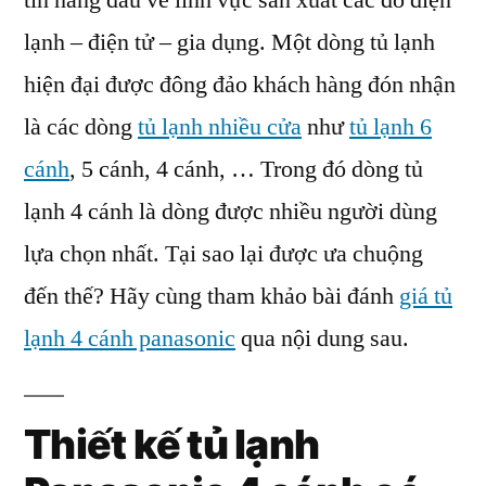
tín hàng đầu về lĩnh vực sản xuất các đồ điện
4
lạnh – điện tử – gia dụng. Một dòng tủ lạnh
Cánh
Panasonic
hiện đại được đông đảo khách hàng đón nhận
(Phần
là các dòng
tủ lạnh nhiều cửa
như
tủ lạnh 6
1)
cánh
, 5 cánh, 4 cánh, … Trong đó dòng tủ
lạnh 4 cánh là dòng được nhiều người dùng
lựa chọn nhất. Tại sao lại được ưa chuộng
đến thế? Hãy cùng tham khảo bài đánh
giá tủ
lạnh 4 cánh panasonic
qua nội dung sau.
Thiết kế tủ lạnh