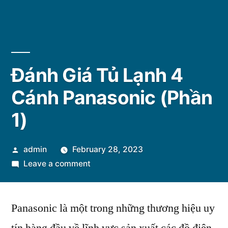
Đánh Giá Tủ Lạnh 4
Cánh Panasonic (Phần
1)
Posted
admin
February 28, 2023
by
on
Leave a comment
Đánh
Giá
Panasonic là một trong những thương hiệu uy
Tủ
Lạnh