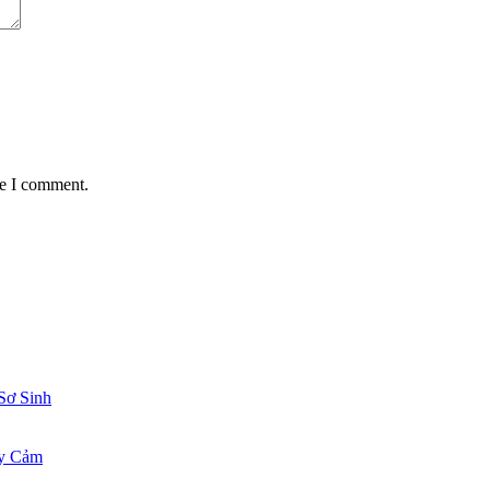
me I comment.
Sơ Sinh
ạy Cảm