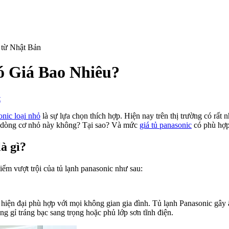
ó Giá Bao Nhiêu?
on
t
Tủ
Lạnh
onic loại nhỏ
là sự lựa chọn thích hợp. Hiện nay trên thị trường có rất 
Panasonic
 dòng cơ nhỏ này không? Tại sao? Và mức
giá tủ panasonic
có phù hợp
Loại
Nhỏ
à gì?
Có
Giá
iểm vượt trội của tủ lạnh panasonic như sau:
Bao
Nhiêu?
 hiện đại phù hợp với mọi không gian gia đình. Tủ lạnh Panasonic gây 
g gỉ tráng bạc sang trọng hoặc phủ lớp sơn tĩnh điện.