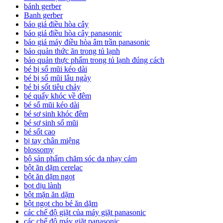
bánh gerber
Banh gerber
báo giá điều hòa cây
báo giá điều hòa cây panasonic
báo giá máy điều hòa âm trần panasonic
bảo quản thức ăn trong tủ lạnh
bảo quản thực phẩm trong tủ lạnh đúng cách
bé bị sổ mũi kéo dài
bé bị sổ mũi lâu ngày
bé bị sốt tiêu chảy
bé quấy khóc về đêm
bé sổ mũi kéo dài
bé sơ sinh khóc đêm
bé sơ sinh sổ mũi
bé sốt cao
bị tay chân miệng
blossomy
bộ sản phẩm chăm sóc da nhạy cảm
bột ăn dặm cerelac
bột ăn dặm ngọt
bọt dịu lành
bột mặn ăn dặm
bột ngọt cho bé ăn dặm
các chế độ giặt của máy giặt panasonic
các chế độ máy giặt panasonic