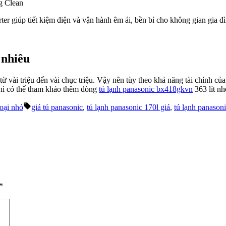
g Clean
ter giúp tiết kiệm điện và vận hành êm ái, bền bỉ cho không gian gia đ
o nhiêu
 từ vài triệu đến vài chục triệu. Vậy nên tùy theo khả năng tài chính 
thì có thể tham khảo thêm dòng
tủ lạnh panasonic bx418gkvn
363 lít nh
Tags:
loại nhỏ
giá tủ panasonic
,
tủ lạnh panasonic 170l giá
,
tủ lạnh panasoni
*