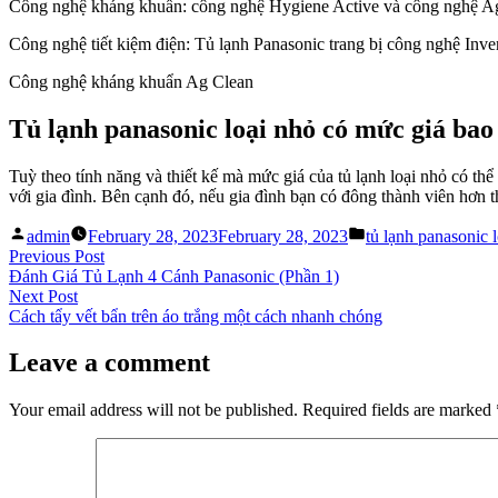
Công nghệ kháng khuẩn: công nghệ Hygiene Active và công nghệ A
Công nghệ tiết kiệm điện: Tủ lạnh Panasonic trang bị công nghệ Inver
Công nghệ kháng khuẩn Ag Clean
Tủ lạnh panasonic loại nhỏ có mức giá ba
Tuỳ theo tính năng và thiết kế mà mức giá của tủ lạnh loại nhỏ có thể
với gia đình. Bên cạnh đó, nếu gia đình bạn có đông thành viên hơn 
Posted
Posted
admin
February 28, 2023
February 28, 2023
tủ lạnh panasonic 
by
in
Post
Previous
Previous Post
post:
Đánh Giá Tủ Lạnh 4 Cánh Panasonic (Phần 1)
navigation
Next
Next Post
post:
Cách tẩy vết bẩn trên áo trắng một cách nhanh chóng
Leave a comment
Your email address will not be published.
Required fields are marked