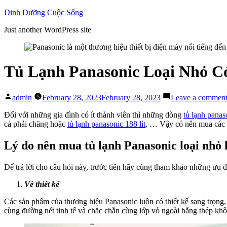
Skip
Dinh Dưỡng Cuộc Sống
to
Just another WordPress site
content
Tủ Lạnh Panasonic Loại Nhỏ C
Posted
admin
February 28, 2023
February 28, 2023
Leave a commen
by
Đối với những gia đình có ít thành viên thì những dòng
tủ lạnh panas
cả phải chăng hoặc
tủ lạnh panasonic 188 lít
, … Vậy có nên mua các
Lý do nên mua tủ lạnh Panasonic loại nhỏ l
Để trả lời cho câu hỏi này, trước tiên hãy cùng tham khảo những ưu đ
Về thiết kế
Các sản phẩm của thương hiệu Panasonic luôn có thiết kế sang trọng,
cùng đường nét tinh tế và chắc chắn cùng lớp vỏ ngoài bằng thép khôn