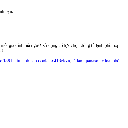
ình bạn.
của mỗi gia đình mà người sử dụng có lựa chọn dòng tủ lạnh phù hợp
é!
c 188 lít
,
tủ lạnh panasonic bx418gkvn
,
tủ lạnh panasonic loại nhỏ