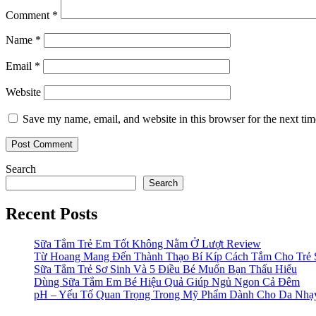
Comment
*
Name
*
Email
*
Website
Save my name, email, and website in this browser for the next ti
Search
Search
Recent Posts
Sữa Tắm Trẻ Em Tốt Không Nằm Ở Lượt Review
Từ Hoang Mang Đến Thành Thạo Bí Kíp Cách Tắm Cho Trẻ 
Sữa Tắm Trẻ Sơ Sinh Và 5 Điều Bé Muốn Bạn Thấu Hiểu
Dùng Sữa Tắm Em Bé Hiệu Quả Giúp Ngủ Ngon Cả Đêm
pH – Yếu Tố Quan Trọng Trong Mỹ Phẩm Dành Cho Da Nh