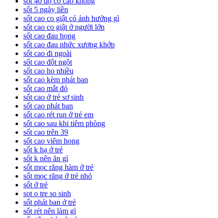
sốt 40 độ có cao không
sốt 5 ngày liền
sốt cao co giật có ảnh hưởng gì
sốt cao co giật ở người lớn
sốt cao đau họng
sốt cao đau nhức xương khớp
sốt cao đi ngoài
sốt cao đột ngột
sốt cao ho nhiều
sốt cao kèm phát ban
sốt cao mắt đỏ
sốt cao ở trẻ sơ sinh
sốt cao phát ban
sốt cao rét run ở trẻ em
sốt cao sau khi tiêm phòng
sốt cao trên 39
sốt cao viêm họng
sốt k hạ ở trẻ
sốt k nên ăn gì
sốt mọc răng hàm ở trẻ
sốt mọc răng ở trẻ nhỏ
sốt ở trẻ
sot o tre so sinh
sốt phát ban ở trẻ
sốt rét nên làm gì