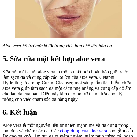
Aloe vera hỗ trợ cực kì tốt trong việc hạn chế lão hóa da
5. Sữa rửa mặt kết hợp aloe vera
Sữa rửa mặt chứa aloe vera là một sự kết hợp hoàn hảo giữa việc
làm sạch da và cung cấp các lợi ích của aloe vera. Cetaphil
Hydrating Foaming Cream Cleanser, một sản phẩm tiêu biểu, chứa
aloe vera giúp làm sạch da một cách nhẹ nhàng và cung cấp độ ẩm
cho làn da của bạn. Điều này làm cho nó trở thành lựa chọn lý
tưởng cho việc chăm sóc da hàng ngày.
6. Kết luận
Aloe vera là một nguyên liệu tự nhiên mạnh mẽ và đa dụng trong
làm đẹp và chăm sóc da. Các
công dụng của aloe vera
bao gồm cấp
ẩm cho da khô, làm dịu da bị viêm nhiễm, giảm mụn trứng cá, ngăn