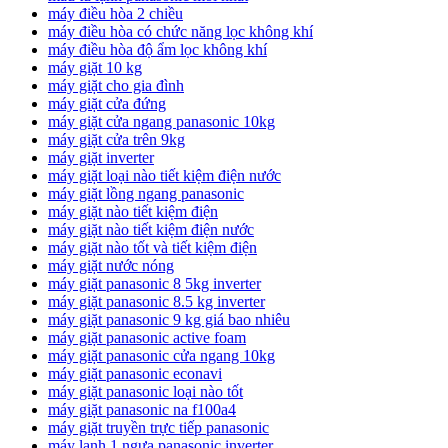
máy điều hòa 2 chiều
máy điều hòa có chức năng lọc không khí
máy điều hòa độ ẩm lọc không khí
máy giặt 10 kg
máy giặt cho gia đình
máy giặt cửa đứng
máy giặt cửa ngang panasonic 10kg
máy giặt cửa trên 9kg
máy giặt inverter
máy giặt loại nào tiết kiệm điện nước
máy giặt lồng ngang panasonic
máy giặt nào tiết kiệm điện
máy giặt nào tiết kiệm điện nước
máy giặt nào tốt và tiết kiệm điện
máy giặt nước nóng
máy giặt panasonic 8 5kg inverter
máy giặt panasonic 8.5 kg inverter
máy giặt panasonic 9 kg giá bao nhiêu
máy giặt panasonic active foam
máy giặt panasonic cửa ngang 10kg
máy giặt panasonic econavi
máy giặt panasonic loại nào tốt
máy giặt panasonic na f100a4
máy giặt truyền trực tiếp panasonic
máy lạnh 1 ngựa panasonic inverter