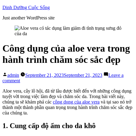
Skip
Dinh Dưỡng Cuộc Sống
to
Just another WordPress site
content
Công dụng của aloe vera trong
hành trình chăm sóc sắc đẹp
Posted
admin
September 21, 2023
September 21, 2023
Leave a
by
on
comment
Công
Aloe vera, cây lô hội, đã từ lâu được biết đến với những công dụng
dụng
tuyệt vời trong việc làm đẹp và chăm sóc da. Trong bài viết này,
của
chúng ta sẽ khám phá các
công dụng của aloe vera
và tại sao nó trở
aloe
thành một thành phần quan trọng trong hành trình chăm sóc sắc đẹp
vera
của chúng ta.
trong
hành
trình
1. Cung cấp độ ẩm cho da khô
chăm
sóc