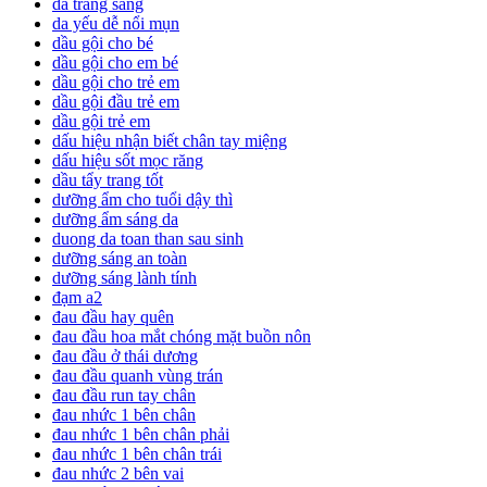
da trắng sáng
da yếu dễ nổi mụn
dầu gội cho bé
dầu gội cho em bé
dầu gội cho trẻ em
dầu gội đầu trẻ em
dầu gội trẻ em
dấu hiệu nhận biết chân tay miệng
dấu hiệu sốt mọc răng
dầu tẩy trang tốt
dưỡng ẩm cho tuổi dậy thì
dưỡng ẩm sáng da
duong da toan than sau sinh
dưỡng sáng an toàn
dưỡng sáng lành tính
đạm a2
đau đầu hay quên
đau đầu hoa mắt chóng mặt buồn nôn
đau đầu ở thái dương
đau đầu quanh vùng trán
đau đầu run tay chân
đau nhức 1 bên chân
đau nhức 1 bên chân phải
đau nhức 1 bên chân trái
đau nhức 2 bên vai