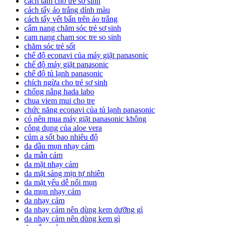
cách tắm cho trẻ sơ sinh
cách tẩy áo trắng dính màu
cách tẩy vết bẩn trên áo trắng
cẩm nang chăm sóc trẻ sơ sinh
cam nang cham soc tre so sinh
chăm sóc trẻ sốt
chế độ econavi của máy giặt panasonic
chế độ máy giặt panasonic
chế độ tủ lạnh panasonic
chích ngừa cho trẻ sơ sinh
chống nắng hada labo
chua viem mui cho tre
chức năng econavi của tủ lạnh panasonic
có nên mua máy giặt panasonic không
công dụng của aloe vera
cúm a sốt bao nhiêu độ
da dầu mụn nhạy cảm
da mẫn cảm
da mặt nhạy cảm
da mặt sáng mịn tự nhiên
da mặt yếu dễ nổi mụn
da mụn nhạy cảm
da nhạy cảm
da nhạy cảm nên dùng kem dưỡng gì
da nhạy cảm nên dùng kem gì