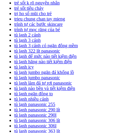
trẻ sốt k rõ nguyên nhân
trẻ sốt tiêu chảy
trị ho sổ mũi cho trẻ
trieu chung chan tay mieng
trình tự các bước skincare
trình tự mọc răng của bé
tủ lạnh 2 cánh
tủ lạnh 3 cánh
tủ lạnh 3 cánh có ngăn đông mềm
tủ lạnh 322 lít panasonic
tủ lạnh để mức nào tiết kiệm điện
tủ lạnh hãng nào tiết kiệm điện
tủ lạnh icy
tủ lạnh jumbo ngăn đá khổng lồ
tủ lạnh jumbo panasonic
tủ lạnh làm đá tự rơi panasonic
tủ lạnh nào bền và tiết kiệm điện
tủ lạnh ngăn đông to
tủ lạnh nhiều cánh
tủ lạnh panasonic 255
tủ lạnh panasonic 290 lít
tủ lạnh panasonic 290l
tủ lạnh panasonic 306 lít
tủ lạnh panasonic 306l
tủ lạnh panasonic 363 lít