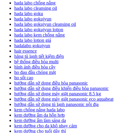
hada labo chống nắng
hada labo cleansing oil
hada labo goku
hada labo gokujyun
hada labo gokujyun cleansing oil
hada labo gokujyun lotion
hada labo kem chống nắng
hada labo lotion giá
hadalabo gokujyun
hair essence
hãng tủ lạnh tiết kiệm điện
hệ thống điều hòa multi
hình ảnh điều hòa cây
ho đau đầu chóng mặt
ho sốt cao
hướng dẫn sử dụng điều hòa panasonic
hướng dẫn sử dụng điều khiển điều hòa panasonic
hướng dẫn sử dụng máy giặt panasonic 8.5 kg
hướng dẫn sử dụng máy giặt panasonic eco aquabeat
hướng dẫn sử dụng tủ lạnh panasonic nội địa
kem chống nắng hada labo
kem dưỡng ẩm da hỗn hợp
kem dưỡng ẩm làm sáng da
kem dưỡng cho da khô nhạy cảm
kem dưỡng cho tuổi dậy thì