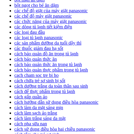
bột ngọt cho bé ăn dặm
các chế độ giặt của máy giặt panasonic
các chế độ máy giặt panasonic
các chức năng của máy giặt panasonic
các dòng tủ lạnh tiết kiệm điện
các loại đau đầu
các loại tủ lạnh panasonic
các sản phẩm dưỡng da tuổi dậy thì
các thuốc giảm đau hạ sốt
cách bảo quản đồ ăn trong tủ lạnh
cách bảo quản thức ăn
cách bảo quản thức ăn trong tủ lạnh
cách bảo quản thực phẩm trong tủ lạnh
cach cham soc tre bi ho
cách chữa trẻ sơ sinh bị sốt
cách dưỡng trắng da toàn thân sau sinh
cách để thực phẩm trong tủ lạnh
cách gấp quần áo
cách hướng dẫn sử dụng điều hòa panasonic
cách làm da mặt sáng mịn
cách làm sạch áo trắng
cách làm trắng sáng da mặt
cách pha sữa nan
cách sử dụng điều hòa hai chiều panasonic