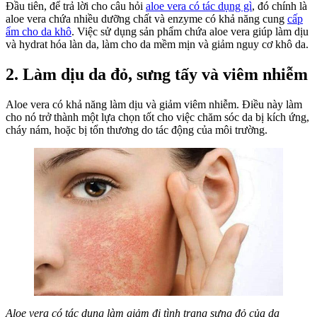
Đầu tiên, để trả lời cho câu hỏi
aloe vera có tác dụng gì
, đó chính là
sắc
aloe vera chứa nhiều dưỡng chất và enzyme có khả năng cung
cấp
đẹp
ẩm cho da khô
. Việc sử dụng sản phẩm chứa aloe vera giúp làm dịu
và hydrat hóa làn da, làm cho da mềm mịn và giảm nguy cơ khô da.
2.
Làm dịu da đỏ, sưng tấy và viêm nhiễm
Aloe vera có khả năng làm dịu và giảm viêm nhiễm. Điều này làm
cho nó trở thành một lựa chọn tốt cho việc chăm sóc da bị kích ứng,
cháy nám, hoặc bị tổn thương do tác động của môi trường.
Aloe vera có tác dụng làm giảm đi tình trạng sưng đỏ của da