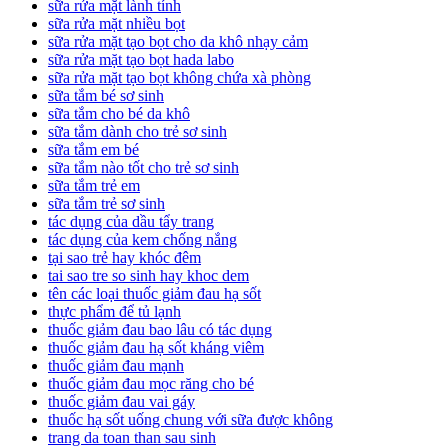
sữa rửa mặt lành tính
sữa rửa mặt nhiều bọt
sữa rửa mặt tạo bọt cho da khô nhạy cảm
sữa rửa mặt tạo bọt hada labo
sữa rửa mặt tạo bọt không chứa xà phòng
sữa tắm bé sơ sinh
sữa tắm cho bé da khô
sữa tắm dành cho trẻ sơ sinh
sữa tắm em bé
sữa tắm nào tốt cho trẻ sơ sinh
sữa tắm trẻ em
sữa tắm trẻ sơ sinh
tác dụng của dầu tẩy trang
tác dụng của kem chống nắng
tại sao trẻ hay khóc đêm
tai sao tre so sinh hay khoc dem
tên các loại thuốc giảm đau hạ sốt
thực phẩm để tủ lạnh
thuốc giảm đau bao lâu có tác dụng
thuốc giảm đau hạ sốt kháng viêm
thuốc giảm đau mạnh
thuốc giảm đau mọc răng cho bé
thuốc giảm đau vai gáy
thuốc hạ sốt uống chung với sữa được không
trang da toan than sau sinh