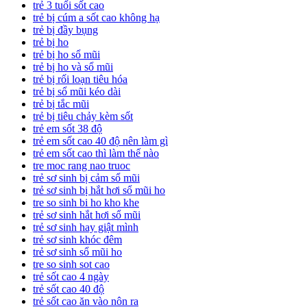
trẻ 3 tuổi sốt cao
trẻ bị cúm a sốt cao không hạ
trẻ bị đầy bụng
trẻ bị ho
trẻ bị ho sổ mũi
trẻ bị ho và sổ mũi
trẻ bị rối loạn tiêu hóa
trẻ bị sổ mũi kéo dài
trẻ bị tắc mũi
trẻ bị tiêu chảy kèm sốt
trẻ em sốt 38 độ
trẻ em sốt cao 40 độ nên làm gì
trẻ em sốt cao thì làm thế nào
tre moc rang nao truoc
trẻ sơ sinh bị cảm sổ mũi
trẻ sơ sinh bị hắt hơi sổ mũi ho
tre so sinh bi ho kho khe
trẻ sơ sinh hắt hơi sổ mũi
trẻ sơ sinh hay giật mình
trẻ sơ sinh khóc đêm
trẻ sơ sinh sổ mũi ho
tre so sinh sot cao
trẻ sốt cao 4 ngày
trẻ sốt cao 40 độ
trẻ sốt cao ăn vào nôn ra