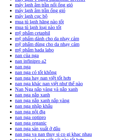
máy lạnh âm trần nối ống gió
máy lạnh âm trần ống gió
máy lạnh cục bộ
mua tủ lạnh hãng nào tốt
mua tủ lạnh loại nào tốt
mỹ phẩm cetaphil
mỹ phẩm dành cho da nhạy cảm
mỹ phẩm dùng cho da nhạy cảm
mỹ phẩm hada labo
nan của nga
nan infinipro a2
nan nga
nan nga có tốt không
nan nga hay nan việt tốt hơn
nan nga khác nan việt như thế nào
Nan Nga nắp vàng và nắp xanh
nan nga nắp xanh
nan nga nắp xanh nắp vàng
nan nga nhập khẩu
nan nga nội địa
nan nga optipro
nan nga organic
nan nga sản xuất ở đâu
nan nga va nan thuy si co gi khac nhau
nan nga và nan việt cái nào tốt hơn