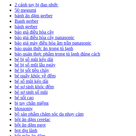
2 cánh tay bị đau nhức
50 megumi
bánh ăn dặm gerber
Banh gerber
bánh gerber
báo giá điều hòa cây
báo giá điều hòa cây panasonic
báo giá máy điều hòa âm trần panasonic
bảo quản thức ăn trong tủ lạnh
bảo quản thực phẩm trong tủ lạnh đúng cách
bé bị sổ mũi kéo dài
bé bị sổ mũi lâu ngày
bé bị sốt tiêu chảy
bé quấy khóc về đêm
bé sổ mũi kéo dài
bé sơ sinh khóc đêm
bé sơ sinh sổ mũi
bé sốt cao
bị tay chân miệng
blossomy
bộ sản phẩm chăm sóc da nhạy cảm
bột ăn dặm cerelac
bột ăn dặm ngọt
bọt dịu lành
bột mặn ăn dặm