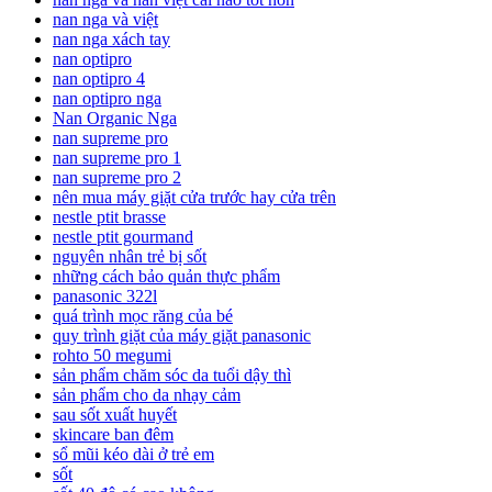
nan nga và việt
nan nga xách tay
nan optipro
nan optipro 4
nan optipro nga
Nan Organic Nga
nan supreme pro
nan supreme pro 1
nan supreme pro 2
nên mua máy giặt cửa trước hay cửa trên
nestle ptit brasse
nestle ptit gourmand
nguyên nhân trẻ bị sốt
những cách bảo quản thực phẩm
panasonic 322l
quá trình mọc răng của bé
quy trình giặt của máy giặt panasonic
rohto 50 megumi
sản phẩm chăm sóc da tuổi dậy thì
sản phẩm cho da nhạy cảm
sau sốt xuất huyết
skincare ban đêm
sổ mũi kéo dài ở trẻ em
sốt