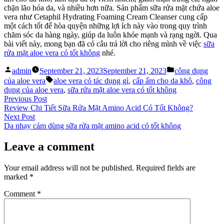
chặn lão hóa da, và nhiều hơn nữa. Sản phẩm sữa rửa mặt chứa aloe
vera như Cetaphil Hydrating Foaming Cream Cleanser cung cấp
một cách tốt để hòa quyện những lợi ích này vào trong quy trình
chăm sóc da hàng ngày, giúp da luôn khỏe mạnh và rạng ngời. Qua
bài viết này, mong bạn đã có câu trả lời cho riêng mình về việc
sữa
rửa mặt aloe vera có tốt không
nhé.
Posted
Posted
admin
September 21, 2023
September 21, 2023
công dụng
by
in
Tags:
của aloe vera
aloe vera có tác dụng gì
,
cấp ẩm cho da khô
,
công
dụng của aloe vera
,
sữa rửa mặt aloe vera có tốt không
Post
Previous
Previous Post
post:
Review Chi Tiết Sữa Rửa Mặt Amino Acid Có Tốt Không?
navigation
Next
Next Post
post:
Da nhạy cảm dùng sữa rửa mặt amino acid có tốt không
Leave a comment
Your email address will not be published.
Required fields are
marked
*
Comment
*