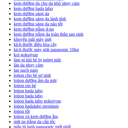
kem dưỡng da cho da khô nhạy cảm
kem dưỡng hada labo
kem dưỡng sáng da
kem dưỡng sáng da lành tính
kem dưỡng sáng da nào tốt
kem dưỡng trắng d-na
kem dưỡng trắng da toàn thân sau sinh
khuyến mãi máy giặt
kích thước điều hòa cây
kích thước máy giặt panasonic 10kg
koi gokujyun
làm gì khi bé bị nghẹt mũi
làn da nhạy cảm
lan nach nam
lotion cho bé sơ sinh
lotion dưỡng ẩm da mặt
lotion em bé
lotion hada labo
lotion hada labo
lotion hada labo gokujyun
lotion hadalabo premium
lotion tốt
lotion và kem dưỡng ẩm
mặt nạ trắng da cấp tốc
mẫu tủ lạnh panasonic mới nhất