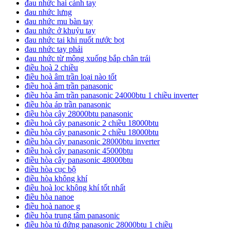
đau nhức hai cánh tay
đau nhức lưng
đau nhức mu bàn tay
đau nhức ở khuỷu tay
đau nhức tai khi nuốt nước bọt
đau nhức tay phải
đau nhức từ mông xuống bắp chân trái
điều hoà 2 chiều
điều hoà âm trần loại nào tốt
điều hoà âm trần panasonic
điều hòa âm trần panasonic 24000btu 1 chiều inverter
điều hòa áp trần panasonic
điều hòa cây 28000btu panasonic
điều hoà cây panasonic 2 chiều 18000btu
điều hòa cây panasonic 2 chiều 18000btu
điều hòa cây panasonic 28000btu inverter
điều hoà cây panasonic 45000btu
điều hòa cây panasonic 48000btu
điều hòa cục bộ
điều hòa không khí
điều hoà lọc không khí tốt nhất
điều hòa nanoe
điều hoà nanoe g
điều hòa trung tâm panasonic
điều hòa tủ đứng panasonic 28000btu 1 chiều