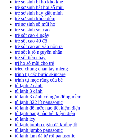
tre so sinh bi ho kho khe
trẻ sơ sinh hắt hơi sổ mũi
trẻ sơ sinh hay giật mình
trẻ sơ sinh khóc đêm
trẻ sơ sinh sổ mũi ho
tre so sinh sot cao
trẻ sốt cao 4 ngày
trẻ sốt cao 40 độ
trẻ sốt cao ăn vào nôn ra
trẻ sốt k rõ nguyên nhân
trẻ sốt tiêu chảy
trị ho sổ mũi cho trẻ
trieu chung chan tay mieng
trình tự các bước skincare
trình tự mọc răng của bé
tủ lạnh 2 cánh
tủ lạnh 3 cánh
tủ lạnh 3 cánh có ngăn đông mềm
tủ lạnh 322 lít panasonic
tủ lạnh để mức nào tiết kiệm điện
tủ lạnh hãng nào tiết kiệm điện
tủ lạnh icy
tủ lạnh jumbo ngăn đá khổng lồ
tủ lạnh jumbo panasonic
tủ lạnh làm đá tự rơi panasonic