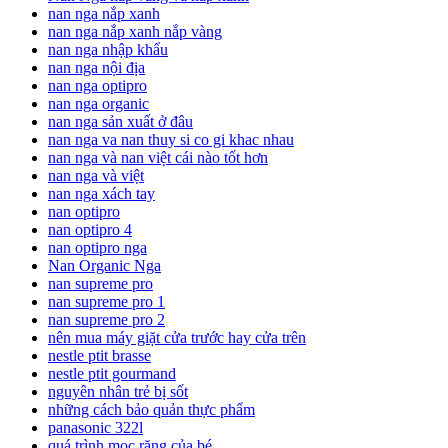
nan nga nắp xanh
nan nga nắp xanh nắp vàng
nan nga nhập khẩu
nan nga nội địa
nan nga optipro
nan nga organic
nan nga sản xuất ở đâu
nan nga va nan thuy si co gi khac nhau
nan nga và nan việt cái nào tốt hơn
nan nga và việt
nan nga xách tay
nan optipro
nan optipro 4
nan optipro nga
Nan Organic Nga
nan supreme pro
nan supreme pro 1
nan supreme pro 2
nên mua máy giặt cửa trước hay cửa trên
nestle ptit brasse
nestle ptit gourmand
nguyên nhân trẻ bị sốt
những cách bảo quản thực phẩm
panasonic 322l
quá trình mọc răng của bé