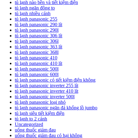
tủ lạnh nào bền và tiết kiệm điện
tủ lạnh ngăn đông to
tủ lạnh nhiều cánh
tủ lạnh panasonic 255
tủ lạnh panasonic 290 lít
tủ lạnh panasonic 290l
tủ lạnh panasonic 306 lít
tủ lạnh panasonic 306l
tủ lạnh panasonic 363 lít
tủ lạnh panasonic 368l
tủ lạnh panasonic 410
tủ lạnh panasonic 410 lít
tủ lạnh panasonic 500l
tủ lạnh panasonic 600l
tủ lạnh panasonic có tiết kiệm điện không
tủ lạnh panasonic inverter 255 lít
tủ lạnh panasonic inverter 410 lít
tủ lạnh panasonic inverter 500l
tủ lạnh panasonic loại nhỏ
tủ lạnh panasonic ngăn đá khổng lồ jumbo
tủ lạnh siêu tiết kiệm điện
tủ lạnh to 2 cánh
Uncategorized
uống thuốc giảm đau
uống thuốc giảm đau có hại không