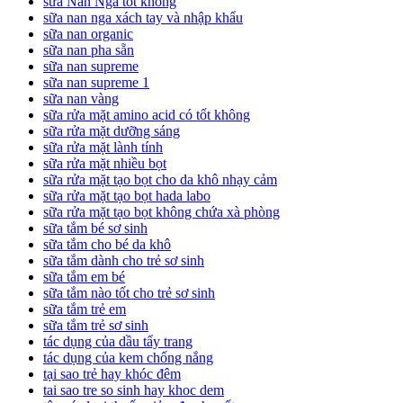
sữa Nan Nga tốt không
sữa nan nga xách tay và nhập khẩu
sữa nan organic
sữa nan pha sẵn
sữa nan supreme
sữa nan supreme 1
sữa nan vàng
sữa rửa mặt amino acid có tốt không
sữa rửa mặt dưỡng sáng
sữa rửa mặt lành tính
sữa rửa mặt nhiều bọt
sữa rửa mặt tạo bọt cho da khô nhạy cảm
sữa rửa mặt tạo bọt hada labo
sữa rửa mặt tạo bọt không chứa xà phòng
sữa tắm bé sơ sinh
sữa tắm cho bé da khô
sữa tắm dành cho trẻ sơ sinh
sữa tắm em bé
sữa tắm nào tốt cho trẻ sơ sinh
sữa tắm trẻ em
sữa tắm trẻ sơ sinh
tác dụng của dầu tẩy trang
tác dụng của kem chống nắng
tại sao trẻ hay khóc đêm
tai sao tre so sinh hay khoc dem