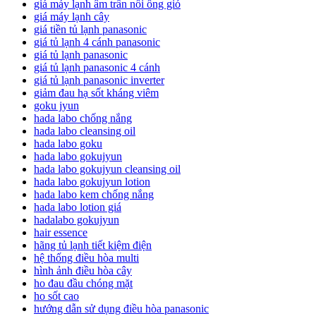
giá máy lạnh âm trần nối ống gió
giá máy lạnh cây
giá tiền tủ lạnh panasonic
giá tủ lạnh 4 cánh panasonic
giá tủ lạnh panasonic
giá tủ lạnh panasonic 4 cánh
giá tủ lạnh panasonic inverter
giảm đau hạ sốt kháng viêm
goku jyun
hada labo chống nắng
hada labo cleansing oil
hada labo goku
hada labo gokujyun
hada labo gokujyun cleansing oil
hada labo gokujyun lotion
hada labo kem chống nắng
hada labo lotion giá
hadalabo gokujyun
hair essence
hãng tủ lạnh tiết kiệm điện
hệ thống điều hòa multi
hình ảnh điều hòa cây
ho đau đầu chóng mặt
ho sốt cao
hướng dẫn sử dụng điều hòa panasonic