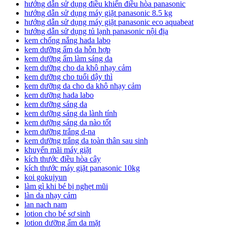
hướng dẫn sử dụng điều khiển điều hòa panasonic
hướng dẫn sử dụng máy giặt panasonic 8.5 kg
hướng dẫn sử dụng máy giặt panasonic eco aquabeat
hướng dẫn sử dụng tủ lạnh panasonic nội địa
kem chống nắng hada labo
kem dưỡng ẩm da hỗn hợp
kem dưỡng ẩm làm sáng da
kem dưỡng cho da khô nhạy cảm
kem dưỡng cho tuổi dậy thì
kem dưỡng da cho da khô nhạy cảm
kem dưỡng hada labo
kem dưỡng sáng da
kem dưỡng sáng da lành tính
kem dưỡng sáng da nào tốt
kem dưỡng trắng d-na
kem dưỡng trắng da toàn thân sau sinh
khuyến mãi máy giặt
kích thước điều hòa cây
kích thước máy giặt panasonic 10kg
koi gokujyun
làm gì khi bé bị nghẹt mũi
làn da nhạy cảm
lan nach nam
lotion cho bé sơ sinh
lotion dưỡng ẩm da mặt