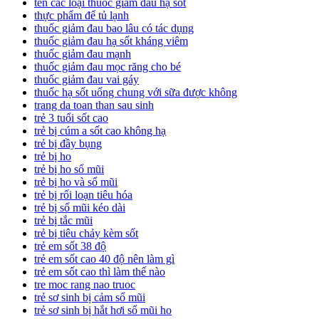
tên các loại thuốc giảm đau hạ sốt
thực phẩm để tủ lạnh
thuốc giảm đau bao lâu có tác dụng
thuốc giảm đau hạ sốt kháng viêm
thuốc giảm đau mạnh
thuốc giảm đau mọc răng cho bé
thuốc giảm đau vai gáy
thuốc hạ sốt uống chung với sữa được không
trang da toan than sau sinh
trẻ 3 tuổi sốt cao
trẻ bị cúm a sốt cao không hạ
trẻ bị đầy bụng
trẻ bị ho
trẻ bị ho sổ mũi
trẻ bị ho và sổ mũi
trẻ bị rối loạn tiêu hóa
trẻ bị sổ mũi kéo dài
trẻ bị tắc mũi
trẻ bị tiêu chảy kèm sốt
trẻ em sốt 38 độ
trẻ em sốt cao 40 độ nên làm gì
trẻ em sốt cao thì làm thế nào
tre moc rang nao truoc
trẻ sơ sinh bị cảm sổ mũi
trẻ sơ sinh bị hắt hơi sổ mũi ho