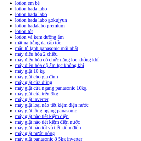
lotion em bé
lotion hada labo
lotion hada labo
lotion hada labo gokujyun
lotion hadalabo premium
lotion tốt
lotion và kem dưỡng ẩm
mặt nạ trắng da cấp tốc
mẫu tủ lạnh panasonic mới nhất
máy điều hòa 2 chiều
máy điều hòa có chức năng lọc không khí
máy điều hòa độ ẩm lọc không khí
máy giặt 10 kg
máy giặt cho gia đình
máy giặt cửa đứng
máy giặt cửa ngang panasonic 10kg
máy giặt cửa trên 9kg
máy giặt inverter
máy giặt loại nào tiết kiệm điện nước
máy giặt lồng ngang panasonic
máy giặt nào tiết kiệm điện
máy giặt nào tiết kiệm điện nước
máy giặt nào tốt và tiết kiệm điện
máy giặt nước nóng
máy giặt panasonic 8 5kg inverter