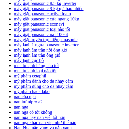
máy giặt panasonic 8.5 kg inverter
máy giặt panasonic 9 kg giá bao nhiêu
máy giặt panasonic active foam
máy giặt panasonic cửa ngang 10kg
máy giặt panasonic econavi
máy giặt panasonic loại nào tốt
máy giặt panasonic na f100a4
máy giặt truyền trực tiếp panasonic
máy lạnh 1 ngựa panasonic inverter
máy lạnh âm trần nối ống gió
máy lạnh âm trần ống gió
máy lạnh cục bộ
mua tủ lạnh hãng nào tốt
mua tủ lạnh loại nào tốt
mỹ phẩm cetaphil
mỹ phẩm dành cho da nhạy cảm
mỹ phẩm dùng cho da nhạy cảm
mỹ phẩm hada labo
nan của nga
nan infinipro a2
nan nga
nan nga có tốt không
nan nga hay nan việt tốt hơn
nan nga khác nan việt như thế nào
Nan Nga nắp vàng và nắp xanh