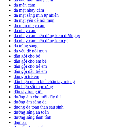
da mẫn cảm
da mặt nhạy cảm
da mặt sáng mịn tự nhiên
da mặt yếu dễ nổi mụn
da mụn nhạy cảm
da nhạy cảm
da nhạy cảm nên dùng kem dưỡng gì
da nhạy cảm nên dùng kem gì
da trắng sáng
da yếu dễ nổi mụn
dầu gội cho bé
dầu gội cho em bé
dầu gội cho trẻ em
dầu gội đầu trẻ em
dầu gội trẻ em
dấu hiệu nhận biết chân tay miệng
dấu hiệu sốt mọc răng
dầu tẩy trang tốt
dưỡng ẩm cho tuổi dậy thì
dưỡng ẩm sáng da
duong da toan than sau sinh
dưỡng sáng an toàn
dưỡng sáng lành tính
đạm a2