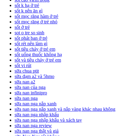
sốt k hạ ở trẻ
sốt k nên ăn gì
sốt mọc răng hàm ở trẻ
sốt mọc răng ở trẻ nhỏ
sốt ở trẻ
sot o tre so sinh
sốt phát ban ở trẻ
sốt rét nên làm gì
sốt tiêu chảy ở trẻ em
sốt uống thuốc không hạ
sốt và tiêu chảy ở trẻ em
sốt vi rút
sữa chua ptit
sữa đạm a2 và 5hmo
sữa nan a2
sữa nan của nga
sữa nan infinipro
sữa nan nga
sữa nan nga nắp xanh
sữa nan nga nắp xanh và nắp vàng khác nhau không
sữa nan nga nhập khẩu
sữa nan nga nhập khẩu và xách tay
sữa nan nga review
sữa nan nga thật và giả