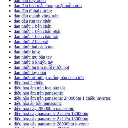
đau đầu hay quên
đau đầu hoa mắt chóng mặt buồn nôn
đau đầu ở thái dương
đau đầu quanh vùng trán
đau đầu run tay chân
đau nhức 1 bên chân
đau nhức 1 bên chân phải
đau nhức 1 bên chân trái
đau nhức 2 bên vai
đau nhức hai cánh tay
đau nhức lưng
đau nhức mu bàn tay
đau nhức ở khuỷu tay
đau nhức tai khi nuốt nước bọt
đau nhức tay phải
đau nhức từ mông xuống bắp chân trái
điều hoà 2 chiều
điều hoà âm trần loại nào tốt
điều hoà âm trần panasonic
điều hòa âm trần panasonic 24000btu 1 chiều inverter
điều hòa áp trần panasonic
điều hòa cây 28000btu panasonic
điều hoà cây panasonic 2 chiều 18000btu
điều hòa cây panasonic 2 chiều 18000btu
điều hòa cây panasonic 28000btu inverter