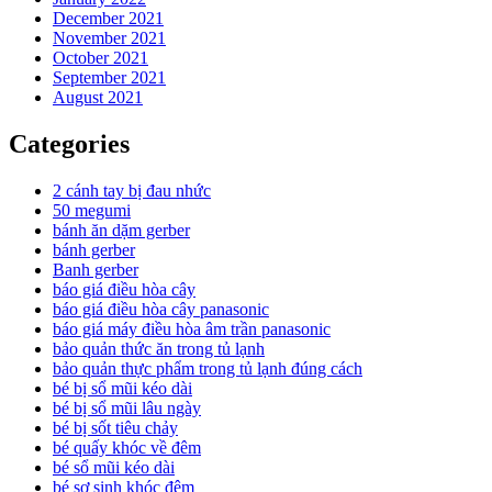
December 2021
November 2021
October 2021
September 2021
August 2021
Categories
2 cánh tay bị đau nhức
50 megumi
bánh ăn dặm gerber
bánh gerber
Banh gerber
báo giá điều hòa cây
báo giá điều hòa cây panasonic
báo giá máy điều hòa âm trần panasonic
bảo quản thức ăn trong tủ lạnh
bảo quản thực phẩm trong tủ lạnh đúng cách
bé bị sổ mũi kéo dài
bé bị sổ mũi lâu ngày
bé bị sốt tiêu chảy
bé quấy khóc về đêm
bé sổ mũi kéo dài
bé sơ sinh khóc đêm