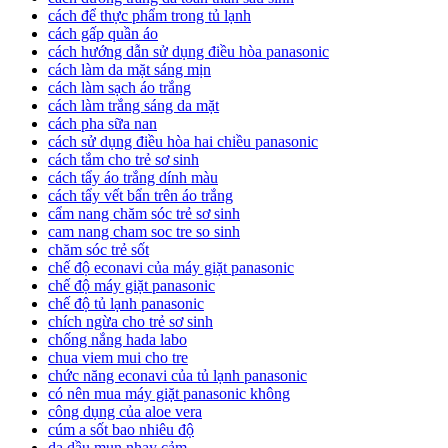
cách để thực phẩm trong tủ lạnh
cách gấp quần áo
cách hướng dẫn sử dụng điều hòa panasonic
cách làm da mặt sáng mịn
cách làm sạch áo trắng
cách làm trắng sáng da mặt
cách pha sữa nan
cách sử dụng điều hòa hai chiều panasonic
cách tắm cho trẻ sơ sinh
cách tẩy áo trắng dính màu
cách tẩy vết bẩn trên áo trắng
cẩm nang chăm sóc trẻ sơ sinh
cam nang cham soc tre so sinh
chăm sóc trẻ sốt
chế độ econavi của máy giặt panasonic
chế độ máy giặt panasonic
chế độ tủ lạnh panasonic
chích ngừa cho trẻ sơ sinh
chống nắng hada labo
chua viem mui cho tre
chức năng econavi của tủ lạnh panasonic
có nên mua máy giặt panasonic không
công dụng của aloe vera
cúm a sốt bao nhiêu độ
da dầu mụn nhạy cảm