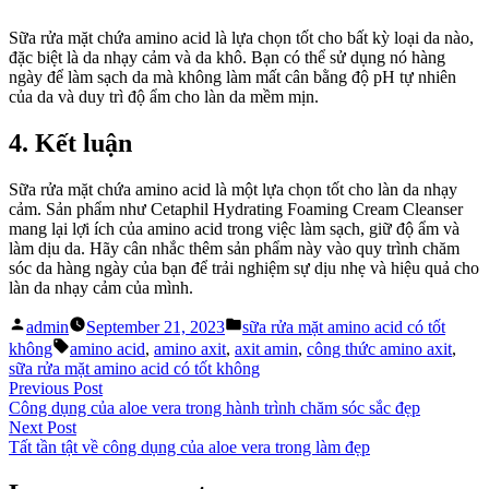
Sữa rửa mặt chứa amino acid là lựa chọn tốt cho bất kỳ loại da nào,
đặc biệt là da nhạy cảm và da khô. Bạn có thể sử dụng nó hàng
ngày để làm sạch da mà không làm mất cân bằng độ pH tự nhiên
của da và duy trì độ ẩm cho làn da mềm mịn.
4. Kết luận
Sữa rửa mặt chứa amino acid là một lựa chọn tốt cho làn da nhạy
cảm. Sản phẩm như Cetaphil Hydrating Foaming Cream Cleanser
mang lại lợi ích của amino acid trong việc làm sạch, giữ độ ẩm và
làm dịu da. Hãy cân nhắc thêm sản phẩm này vào quy trình chăm
sóc da hàng ngày của bạn để trải nghiệm sự dịu nhẹ và hiệu quả cho
làn da nhạy cảm của mình.
Posted
Posted
admin
September 21, 2023
sữa rửa mặt amino acid có tốt
by
in
Tags:
không
amino acid
,
amino axit
,
axit amin
,
công thức amino axit
,
sữa rửa mặt amino acid có tốt không
Post
Previous
Previous Post
post:
Công dụng của aloe vera trong hành trình chăm sóc sắc đẹp
navigation
Next
Next Post
post:
Tất tần tật về công dụng của aloe vera trong làm đẹp