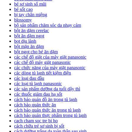
bé sơ sinh sổ mũi
bé sốt cao
bị tay chân miệng
blossomy
bộ sản phẩm chăm sóc da nhạy cảm
bột ăn dặm cerelac
bột ăn dặm ngọt
bọt dịu lành
bột mặn ăn dặm
bột ngọt cho bé ăn dặm
các chế độ giặt của máy giặt panasonic
các chế độ máy giặt panasonic
các chức năng của máy giặt panasonic
các dòng tủ lạnh tiết kiệm điện
các loại đau đầu
các loại tủ lạnh panasonic
các sản phẩm dưỡng da tuổi dậy thì
các thuốc giảm đau hạ sốt
cách bảo quản đồ ăn trong tủ lạnh
cách bảo quản thức ăn
cách bảo quản thức ăn trong tủ lạnh
cách bảo quản thực phẩm trong tủ lạnh
cach cham soc tre bi ho
cách chữa trẻ sơ sinh bị sốt
cách dưỡng trắng da toàn thân sau sinh