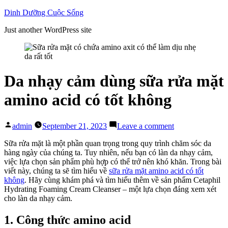
Skip
Dinh Dưỡng Cuộc Sống
to
Just another WordPress site
content
Da nhạy cảm dùng sữa rửa mặt
amino acid có tốt không
Posted
on
admin
September 21, 2023
Leave a comment
by
Da
nhạy
Sữa rửa mặt là một phần quan trọng trong quy trình chăm sóc da
cảm
hàng ngày của chúng ta. Tuy nhiên, nếu bạn có làn da nhạy cảm,
dùng
việc lựa chọn sản phẩm phù hợp có thể trở nên khó khăn. Trong bài
sữa
viết này, chúng ta sẽ tìm hiểu về
sữa rửa mặt amino acid có tốt
rửa
không
. Hãy cùng khám phá và tìm hiểu thêm về sản phẩm Cetaphil
mặt
Hydrating Foaming Cream Cleanser – một lựa chọn đáng xem xét
amino
cho làn da nhạy cảm.
acid
có
1. Công thức amino acid
tốt