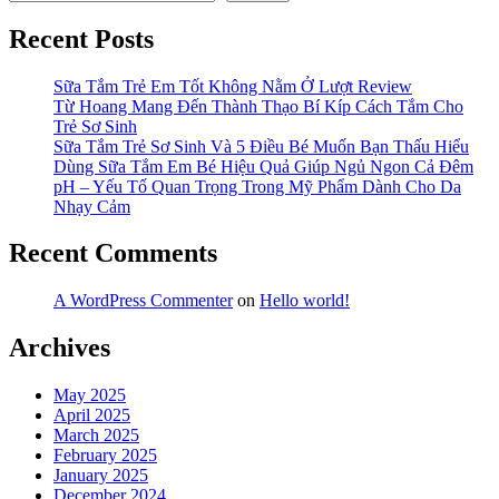
Recent Posts
Sữa Tắm Trẻ Em Tốt Không Nằm Ở Lượt Review
Từ Hoang Mang Đến Thành Thạo Bí Kíp Cách Tắm Cho
Trẻ Sơ Sinh
Sữa Tắm Trẻ Sơ Sinh Và 5 Điều Bé Muốn Bạn Thấu Hiểu
Dùng Sữa Tắm Em Bé Hiệu Quả Giúp Ngủ Ngon Cả Đêm
pH – Yếu Tố Quan Trọng Trong Mỹ Phẩm Dành Cho Da
Nhạy Cảm
Recent Comments
A WordPress Commenter
on
Hello world!
Archives
May 2025
April 2025
March 2025
February 2025
January 2025
December 2024