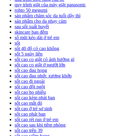
quy trình giặt của máy giặt panasonic
rohto 50 megumi
sản phẩm chăm sóc da tuổi dậy thì
sản phẩm cho da nhạy cảm
sau sốt xuất huyết
skincare ban đêm
sổ mũi kéo dài ở trẻ em
sốt
sốt 40 độ có cao không
sốt 5 ngày liền
sốt cao co giật có ảnh hưởng gì
sốt cao co giật ở người lớn
sốt cao đau họng
sốt cao đau nhức xương khớp
sốt cao đi ngoài
sốt cao đột ngột
sốt cao ho nhiều
sốt cao kèm phát ban
sốt cao mắt đỏ
sốt cao ở trẻ sơ sinh
sốt cao phát ban
sốt cao rét run ở trẻ em
sốt cao sau khi tiêm phòng
sốt cao trên 39
sốt cao viêm họng