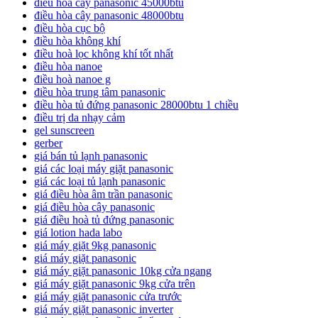
điều hoà cây panasonic 45000btu
điều hòa cây panasonic 48000btu
điều hòa cục bộ
điều hòa không khí
điều hoà lọc không khí tốt nhất
điều hòa nanoe
điều hoà nanoe g
điều hòa trung tâm panasonic
điều hòa tủ đứng panasonic 28000btu 1 chiều
điều trị da nhạy cảm
gel sunscreen
gerber
giá bán tủ lạnh panasonic
giá các loại máy giặt panasonic
giá các loại tủ lạnh panasonic
giá điều hòa âm trần panasonic
giá điều hòa cây panasonic
giá điều hoà tủ đứng panasonic
giá lotion hada labo
giá máy giặt 9kg panasonic
giá máy giặt panasonic
giá máy giặt panasonic 10kg cửa ngang
giá máy giặt panasonic 9kg cửa trên
giá máy giặt panasonic cửa trước
giá máy giặt panasonic inverter