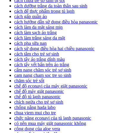
cách chữa trẻ sơ sinh bị sốt
cách dưỡng trắng da toàn thân sau sinh
cách để thực phẩm trong tủ lạnh
cách gấp quần áo
cách hướng dẫn sử dụng điều hòa panasonic
cách làm da mặt sáng mịn
cách làm sạch áo trắng
cách làm trắng sáng da mặt
cách pha sữa nan
cách sử dụng điều hòa hai chiều panasonic
cách tắm cho trẻ sơ sinh
cách tẩy áo trắng dính màu
cách tẩy vết bẩn trên áo trắng
cẩm nang chăm sóc trẻ sơ sinh
cam nang cham soc tre so sinh
chăm sóc trẻ sốt
chế độ econavi của máy giặt panasonic
chế độ máy giặt panasonic
chế độ tủ lạnh panasonic
chích ngừa cho trẻ sơ sinh
chống nắng hada labo
chua viem mui cho tre
chức năng econavi của tủ lạnh panasonic
có nên mua máy giặt panasonic không
công dụng của aloe vera