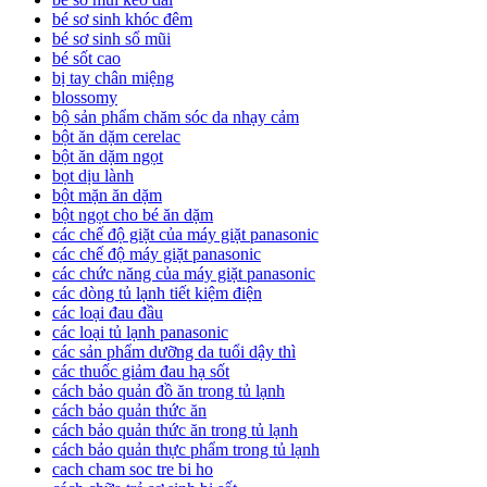
bé sơ sinh khóc đêm
bé sơ sinh sổ mũi
bé sốt cao
bị tay chân miệng
blossomy
bộ sản phẩm chăm sóc da nhạy cảm
bột ăn dặm cerelac
bột ăn dặm ngọt
bọt dịu lành
bột mặn ăn dặm
bột ngọt cho bé ăn dặm
các chế độ giặt của máy giặt panasonic
các chế độ máy giặt panasonic
các chức năng của máy giặt panasonic
các dòng tủ lạnh tiết kiệm điện
các loại đau đầu
các loại tủ lạnh panasonic
các sản phẩm dưỡng da tuổi dậy thì
các thuốc giảm đau hạ sốt
cách bảo quản đồ ăn trong tủ lạnh
cách bảo quản thức ăn
cách bảo quản thức ăn trong tủ lạnh
cách bảo quản thực phẩm trong tủ lạnh
cach cham soc tre bi ho