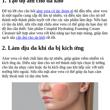
1. Tạo độ ẩm cho da khô
làm
đẹp
Để trả lời cho câu hỏi
aloe vera có tác dụng gì
thì đầu tiên, aloe vera
là một nguồn cung cấp độ ẩm tự nhiên, và điều này làm cho nó trở
thành một thành phần tuyệt vời cho các sản phẩm làm đẹp. Nếu bạn
có làn da khô, sữa rửa mặt chứa aloe vera có thể giúp da bạn duy trì
độ ẩm cần thiết. Sản phẩm Cetaphil Hydrating Foaming Cream
Cleanser kết hợp aloe vera với khả năng tạo bọt mịn màng, giúp làm
sạch sâu
cấp ẩm cho da khô
rất tốt.
2. Làm dịu da khi da bị kích ứng
Aloe vera có tính chất làm dịu tự nhiên, giúp giảm viêm nhiễm và
kích ứng da. Điều này làm cho nó trở thành một lựa chọn lý tưởng
cho làn da nhạy cảm hoặc da bị kích ứng sau khi tiếp xúc với môi
trường bên ngoài. Sữa rửa mặt aloe vera có thể giúp da bạn cảm
thấy thoải mái và dịu nhẹ hơn.