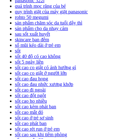
panasonic 322l
quá trình mọc răng của bé
quy trình giặt của máy giặt panasonic
rohto 50 megumi
sản phẩm chăm sóc da tuổi dậy thì
sản phẩm cho da nhạy cảm
sau sốt xuất huyết
skincare ban đêm
sổ mũi kéo dài ở trẻ em
sốt
sốt 40 độ có cao không
sốt 5 ngày liền
sốt cao co giật có ảnh hưởng gì
sốt cao co giật ở người lớn
sốt cao đau họng
sốt cao đau nhức xương khớp
sốt cao đi ngoài
sốt cao đột ngột
sốt cao ho nhiều
sốt cao kèm phát ban
sốt cao mắt đỏ
sốt cao ở trẻ sơ sinh
sốt cao phát ban
sốt cao rét run ở trẻ em
sốt cao sau khi tiêm phòng