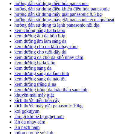
hướng dẫn sử dụng điều hòa panasonic
hướng dẫn sử dụng điều khiển điều hòa panasonic
hướng dẫn sử dụng máy giặt panasonic 8.5 kg
hướng dẫn sử dụng máy giặt panasonic eco aquabeat
hướng dẫn sử dụng tủ lạnh panasonic nội địa
kem chống nắng hada labo
kem dưỡng ẩm da hỗn hợp
kem dưỡng ẩm làm sáng da
kem dưỡng cho da khô nhạy cảm
kem dưỡng cho tuổi dậy thì
kem dưỡng da cho da khô nhạy cảm
kem dưỡng hada labo
kem dưỡng sáng da
kem dưỡng sáng da lành tính
kem dưỡng sáng da nào tốt
kem dưỡng trắng d-na
kem dưỡng trắng da toàn thân sau sinh
khuyến mãi máy giặt
kích thước điều hòa cây
kích thước máy giặt panasonic 10kg
koi gokujyun
làm gì khi bé bị nghẹt mũi
làn da nhạy cảm
lan nach nam
lotion cho bé sơ sinh