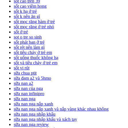
sốt cao trên 39
sốt cao viêm họng
sốt k hạ ở trẻ
sốt k nên ăn gì
sốt mọc răng hàm ở trẻ
sốt mọc răng ở trẻ nhỏ
sốt ở trẻ
sot o tre so sinh
sốt phát ban ở trẻ
sốt rét nên làm gì
sốt tiêu chảy ở trẻ em
sốt uống thuốc không hạ
sốt và tiêu chảy ở trẻ em
sốt vi rút
sữa chua ptit
sữa đạm a2 và 5hmo
sữa nan a2
sữa nan của nga
sữa nan infinipro
sữa nan nga
sữa nan nga nắp xanh
sữa nan nga nắp xanh và nắp vàng khác nhau không
sữa nan nga nhập khẩu
sữa nan nga nhập khẩu và xách tay
sữa nan nga review