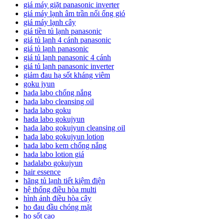
giá máy giặt panasonic inverter
giá máy lạnh âm trần nối ống gió
giá máy lạnh cây
giá tiền tủ lạnh panasonic
giá tủ lạnh 4 cánh panasonic
giá tủ lạnh panasonic
giá tủ lạnh panasonic 4 cánh
giá tủ lạnh panasonic inverter
giảm đau hạ sốt kháng viêm
goku jyun
hada labo chống nắng
hada labo cleansing oil
hada labo goku
hada labo gokujyun
hada labo gokujyun cleansing oil
hada labo gokujyun lotion
hada labo kem chống nắng
hada labo lotion giá
hadalabo gokujyun
hair essence
hãng tủ lạnh tiết kiệm điện
hệ thống điều hòa multi
hình ảnh điều hòa cây
ho đau đầu chóng mặt
ho sốt cao