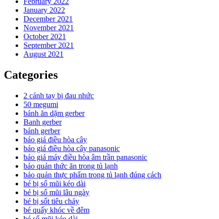
February 2022
January 2022
December 2021
November 2021
October 2021
September 2021
August 2021
Categories
2 cánh tay bị đau nhức
50 megumi
bánh ăn dặm gerber
Banh gerber
bánh gerber
báo giá điều hòa cây
báo giá điều hòa cây panasonic
báo giá máy điều hòa âm trần panasonic
bảo quản thức ăn trong tủ lạnh
bảo quản thực phẩm trong tủ lạnh đúng cách
bé bị sổ mũi kéo dài
bé bị sổ mũi lâu ngày
bé bị sốt tiêu chảy
bé quấy khóc về đêm
bé sổ mũi kéo dài