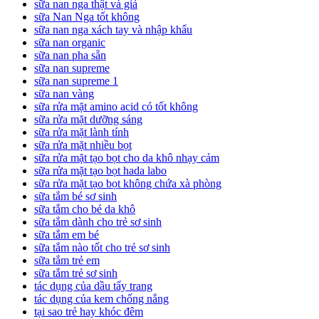
sữa nan nga thật và giả
sữa Nan Nga tốt không
sữa nan nga xách tay và nhập khẩu
sữa nan organic
sữa nan pha sẵn
sữa nan supreme
sữa nan supreme 1
sữa nan vàng
sữa rửa mặt amino acid có tốt không
sữa rửa mặt dưỡng sáng
sữa rửa mặt lành tính
sữa rửa mặt nhiều bọt
sữa rửa mặt tạo bọt cho da khô nhạy cảm
sữa rửa mặt tạo bọt hada labo
sữa rửa mặt tạo bọt không chứa xà phòng
sữa tắm bé sơ sinh
sữa tắm cho bé da khô
sữa tắm dành cho trẻ sơ sinh
sữa tắm em bé
sữa tắm nào tốt cho trẻ sơ sinh
sữa tắm trẻ em
sữa tắm trẻ sơ sinh
tác dụng của dầu tẩy trang
tác dụng của kem chống nắng
tại sao trẻ hay khóc đêm