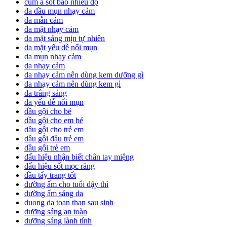
cúm a sốt bao nhiêu độ
da dầu mụn nhạy cảm
da mẫn cảm
da mặt nhạy cảm
da mặt sáng mịn tự nhiên
da mặt yếu dễ nổi mụn
da mụn nhạy cảm
da nhạy cảm
da nhạy cảm nên dùng kem dưỡng gì
da nhạy cảm nên dùng kem gì
da trắng sáng
da yếu dễ nổi mụn
dầu gội cho bé
dầu gội cho em bé
dầu gội cho trẻ em
dầu gội đầu trẻ em
dầu gội trẻ em
dấu hiệu nhận biết chân tay miệng
dấu hiệu sốt mọc răng
dầu tẩy trang tốt
dưỡng ẩm cho tuổi dậy thì
dưỡng ẩm sáng da
duong da toan than sau sinh
dưỡng sáng an toàn
dưỡng sáng lành tính