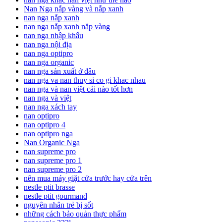
Nan Nga nắp vàng và nắp xanh
nan nga nắp xanh
nan nga nắp xanh nắp vàng
nan nga nhập khẩu
nan nga nội địa
nan nga optipro
nan nga organic
nan nga sản xuất ở đâu
nan nga va nan thuy si co gi khac nhau
nan nga và nan việt cái nào tốt hơn
nan nga và việt
nan nga xách tay
nan optipro
nan optipro 4
nan optipro nga
Nan Organic Nga
nan supreme pro
nan supreme pro 1
nan supreme pro 2
nên mua máy giặt cửa trước hay cửa trên
nestle ptit brasse
nestle ptit gourmand
nguyên nhân trẻ bị sốt
những cách bảo quản thực phẩm