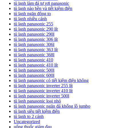
tủ lạnh làm đá tự rơi panasonic
tủ lạnh nào bền và tiết kiệm điện
tủ lạnh ngăn đông to
tủ lạnh nhiều cánh
tủ lạnh panasonic 255
tủ lạnh panasonic 290 lít
tủ lạnh panasonic 290l
tủ lạnh panasonic 306 lít
tủ lạnh panasonic 306l
tủ lạnh panasonic 363 lít
tủ lạnh panasonic 368l
tủ lạnh panasonic 410
tủ lạnh panasonic 410 lít
tủ lạnh panasonic 500l
tủ lạnh panasonic 600l
tủ lạnh panasonic có tiết kiệm điện không
tủ lạnh panasonic inverter 255 lít
tủ lạnh panasonic inverter 410 lít
tủ lạnh panasonic inverter 500l
tủ lạnh panasonic loại nhỏ
tủ lạnh panasonic ngăn đá khổng lồ jumbo
tủ lạnh siêu tiết kiệm điện
tủ lạnh to 2 cánh
Uncategorized
uống thuốc giảm đau