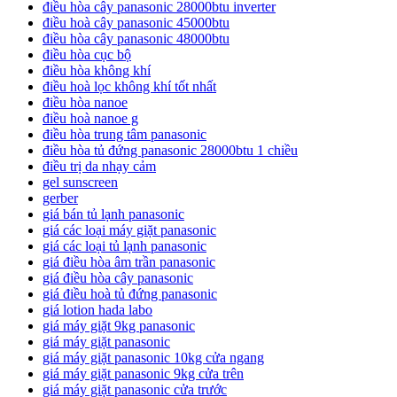
điều hòa cây panasonic 28000btu inverter
điều hoà cây panasonic 45000btu
điều hòa cây panasonic 48000btu
điều hòa cục bộ
điều hòa không khí
điều hoà lọc không khí tốt nhất
điều hòa nanoe
điều hoà nanoe g
điều hòa trung tâm panasonic
điều hòa tủ đứng panasonic 28000btu 1 chiều
điều trị da nhạy cảm
gel sunscreen
gerber
giá bán tủ lạnh panasonic
giá các loại máy giặt panasonic
giá các loại tủ lạnh panasonic
giá điều hòa âm trần panasonic
giá điều hòa cây panasonic
giá điều hoà tủ đứng panasonic
giá lotion hada labo
giá máy giặt 9kg panasonic
giá máy giặt panasonic
giá máy giặt panasonic 10kg cửa ngang
giá máy giặt panasonic 9kg cửa trên
giá máy giặt panasonic cửa trước