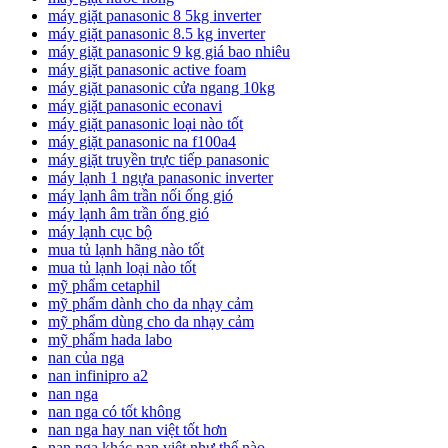
máy giặt panasonic 8 5kg inverter
máy giặt panasonic 8.5 kg inverter
máy giặt panasonic 9 kg giá bao nhiêu
máy giặt panasonic active foam
máy giặt panasonic cửa ngang 10kg
máy giặt panasonic econavi
máy giặt panasonic loại nào tốt
máy giặt panasonic na f100a4
máy giặt truyền trực tiếp panasonic
máy lạnh 1 ngựa panasonic inverter
máy lạnh âm trần nối ống gió
máy lạnh âm trần ống gió
máy lạnh cục bộ
mua tủ lạnh hãng nào tốt
mua tủ lạnh loại nào tốt
mỹ phẩm cetaphil
mỹ phẩm dành cho da nhạy cảm
mỹ phẩm dùng cho da nhạy cảm
mỹ phẩm hada labo
nan của nga
nan infinipro a2
nan nga
nan nga có tốt không
nan nga hay nan việt tốt hơn
nan nga khác nan việt như thế nào