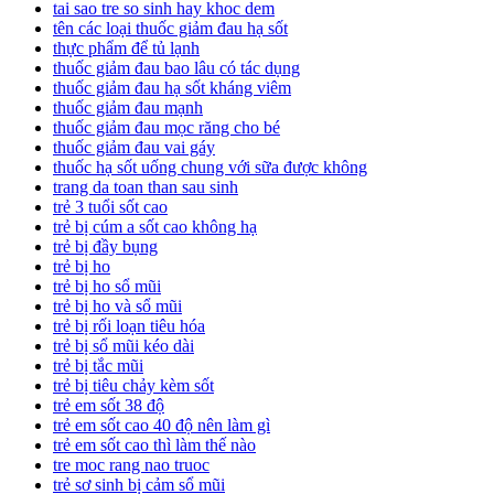
tai sao tre so sinh hay khoc dem
tên các loại thuốc giảm đau hạ sốt
thực phẩm để tủ lạnh
thuốc giảm đau bao lâu có tác dụng
thuốc giảm đau hạ sốt kháng viêm
thuốc giảm đau mạnh
thuốc giảm đau mọc răng cho bé
thuốc giảm đau vai gáy
thuốc hạ sốt uống chung với sữa được không
trang da toan than sau sinh
trẻ 3 tuổi sốt cao
trẻ bị cúm a sốt cao không hạ
trẻ bị đầy bụng
trẻ bị ho
trẻ bị ho sổ mũi
trẻ bị ho và sổ mũi
trẻ bị rối loạn tiêu hóa
trẻ bị sổ mũi kéo dài
trẻ bị tắc mũi
trẻ bị tiêu chảy kèm sốt
trẻ em sốt 38 độ
trẻ em sốt cao 40 độ nên làm gì
trẻ em sốt cao thì làm thế nào
tre moc rang nao truoc
trẻ sơ sinh bị cảm sổ mũi