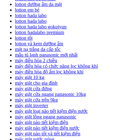
lotion dưỡng ẩm da mặt
lotion em bé
lotion hada labo
lotion hada labo
lotion hada labo gokujyun
lotion hadalabo premium
lotion tốt
lotion và kem dưỡng ẩm
mặt nạ trắng da cấp tốc
mẫu tủ lạnh panasonic mới nhất
máy điều hòa 2 chiều
máy điều hòa có chức năng lọc không khí
máy điều hòa độ ẩm lọc không khí
máy giặt 10 kg
máy giặt cho gia đình
máy giặt cửa đứng
máy giặt cửa ngang panasonic 10kg
máy giặt cửa trên 9kg
máy giặt inverter
máy giặt loại nào tiết kiệm điện nước
máy giặt lồng ngang panasonic
máy giặt nào tiết kiệm điện
máy giặt nào tiết kiệm điện nước
máy giặt nào tốt và tiết kiệm điện
máy giặt nước nóng