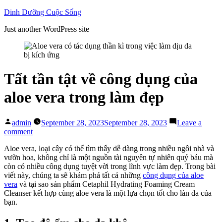
Skip
Dinh Dưỡng Cuộc Sống
to
Just another WordPress site
content
Tất tần tật về công dụng của
aloe vera trong làm đẹp
Posted
admin
September 28, 2023
September 28, 2023
Leave a
by
on
comment
Tất
Aloe vera, loại cây có thể tìm thấy dễ dàng trong nhiều ngôi nhà và
tần
vườn hoa, không chỉ là một nguồn tài nguyên tự nhiên quý báu mà
tật
còn có nhiều công dụng tuyệt vời trong lĩnh vực làm đẹp. Trong bài
về
viết này, chúng ta sẽ khám phá tất cả những
công dụng của aloe
công
vera
và tại sao sản phẩm Cetaphil Hydrating Foaming Cream
dụng
Cleanser kết hợp cùng aloe vera là một lựa chọn tốt cho làn da của
của
bạn.
aloe
vera
trong