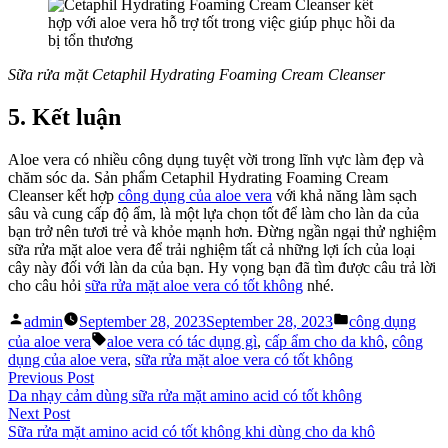
Sữa rửa mặt Cetaphil Hydrating Foaming Cream Cleanser
5. Kết luận
Aloe vera có nhiều công dụng tuyệt vời trong lĩnh vực làm đẹp và
chăm sóc da. Sản phẩm Cetaphil Hydrating Foaming Cream
Cleanser kết hợp
công dụng của aloe vera
với khả năng làm sạch
sâu và cung cấp độ ẩm, là một lựa chọn tốt để làm cho làn da của
bạn trở nên tươi trẻ và khỏe mạnh hơn. Đừng ngần ngại thử nghiệm
sữa rửa mặt aloe vera để trải nghiệm tất cả những lợi ích của loại
cây này đối với làn da của bạn. Hy vọng bạn đã tìm được câu trả lời
cho câu hỏi
sữa rửa mặt aloe vera có tốt không
nhé.
Posted
Posted
admin
September 28, 2023
September 28, 2023
công dụng
by
in
Tags:
của aloe vera
aloe vera có tác dụng gì
,
cấp ẩm cho da khô
,
công
dụng của aloe vera
,
sữa rửa mặt aloe vera có tốt không
Post
Previous
Previous Post
post:
Da nhạy cảm dùng sữa rửa mặt amino acid có tốt không
navigation
Next
Next Post
post:
Sữa rửa mặt amino acid có tốt không khi dùng cho da khô