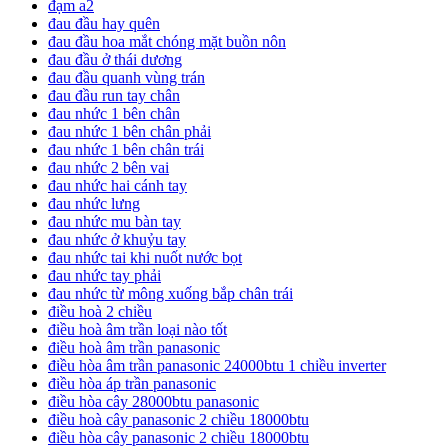
đạm a2
đau đầu hay quên
đau đầu hoa mắt chóng mặt buồn nôn
đau đầu ở thái dương
đau đầu quanh vùng trán
đau đầu run tay chân
đau nhức 1 bên chân
đau nhức 1 bên chân phải
đau nhức 1 bên chân trái
đau nhức 2 bên vai
đau nhức hai cánh tay
đau nhức lưng
đau nhức mu bàn tay
đau nhức ở khuỷu tay
đau nhức tai khi nuốt nước bọt
đau nhức tay phải
đau nhức từ mông xuống bắp chân trái
điều hoà 2 chiều
điều hoà âm trần loại nào tốt
điều hoà âm trần panasonic
điều hòa âm trần panasonic 24000btu 1 chiều inverter
điều hòa áp trần panasonic
điều hòa cây 28000btu panasonic
điều hoà cây panasonic 2 chiều 18000btu
điều hòa cây panasonic 2 chiều 18000btu