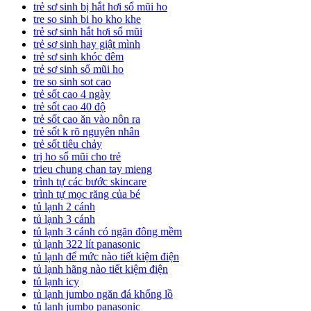
trẻ sơ sinh bị hắt hơi sổ mũi ho
tre so sinh bi ho kho khe
trẻ sơ sinh hắt hơi sổ mũi
trẻ sơ sinh hay giật mình
trẻ sơ sinh khóc đêm
trẻ sơ sinh sổ mũi ho
tre so sinh sot cao
trẻ sốt cao 4 ngày
trẻ sốt cao 40 độ
trẻ sốt cao ăn vào nôn ra
trẻ sốt k rõ nguyên nhân
trẻ sốt tiêu chảy
trị ho sổ mũi cho trẻ
trieu chung chan tay mieng
trình tự các bước skincare
trình tự mọc răng của bé
tủ lạnh 2 cánh
tủ lạnh 3 cánh
tủ lạnh 3 cánh có ngăn đông mềm
tủ lạnh 322 lít panasonic
tủ lạnh để mức nào tiết kiệm điện
tủ lạnh hãng nào tiết kiệm điện
tủ lạnh icy
tủ lạnh jumbo ngăn đá khổng lồ
tủ lạnh jumbo panasonic