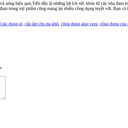
u và sưng hiệu quả.Trên đây là những lợi ích sức khỏe từ cây nha đam
 đam trong mỹ phẩm cũng mang lại nhiều công dụng tuyệt vời. Bạn có
ó tác dụng gì
,
cấp ẩm cho da khô
,
công dụng aloe vera
,
công dụng của 
*