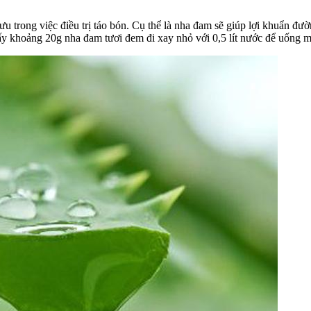
ưu trong việc điều trị táo bón. Cụ thể là nha đam sẽ giúp lợi khuẩn đư
ấy khoảng 20g nha đam tươi đem đi xay nhỏ với 0,5 lít nước để uống m