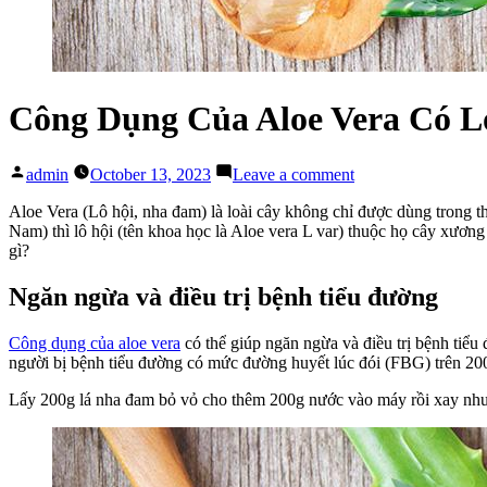
Công Dụng Của Aloe Vera Có L
Posted
on
admin
October 13, 2023
Leave a comment
by
Công
Dụng
Aloe Vera (Lô hội, nha đam) là loài cây không chỉ được dùng trong
Của
Nam) thì lô hội (tên khoa học là Aloe vera L var) thuộc họ cây xươn
Aloe
gì?
Vera
Có
Ngăn ngừa và điều trị bệnh tiểu đường
Lợi
Gì
Công dụng của aloe vera
có thể giúp ngăn ngừa và điều trị bệnh tiể
Cho
người bị bệnh tiểu đường có mức đường huyết lúc đói (FBG) trên 200
Sức
Khỏe?
Lấy 200g lá nha đam bỏ vỏ cho thêm 200g nước vào máy rồi xay nhuy