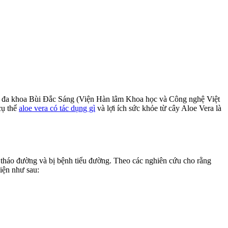
g y đa khoa Bùi Đắc Sáng (Viện Hàn lâm Khoa học và Công nghệ Việt
cụ thể
aloe vera có tác dụng gì
và lợi ích sức khỏe từ cây Aloe Vera là
i tháo đường và bị bệnh tiểu đường. Theo các nghiên cứu cho rằng
iện như sau: