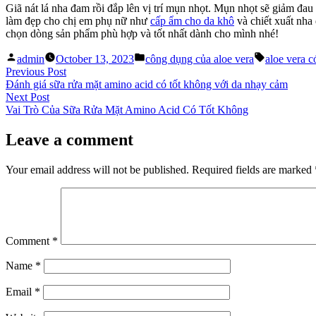
Giã nát lá nha đam rồi đắp lên vị trí mụn nhọt. Mụn nhọt sẽ giảm đa
làm đẹp cho chị em phụ nữ như
cấp ẩm cho da khô
và chiết xuất nha
chọn dòng sản phẩm phù hợp và tốt nhất dành cho mình nhé!
Posted
Posted
Tags:
admin
October 13, 2023
công dụng của aloe vera
aloe vera c
by
in
Post
Previous
Previous Post
post:
Đánh giá sữa rửa mặt amino acid có tốt không với da nhạy cảm
navigation
Next
Next Post
post:
Vai Trò Của Sữa Rửa Mặt Amino Acid Có Tốt Không
Leave a comment
Your email address will not be published.
Required fields are marked
Comment
*
Name
*
Email
*