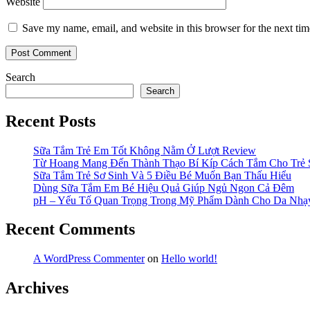
Website
Save my name, email, and website in this browser for the next ti
Search
Search
Recent Posts
Sữa Tắm Trẻ Em Tốt Không Nằm Ở Lượt Review
Từ Hoang Mang Đến Thành Thạo Bí Kíp Cách Tắm Cho Trẻ 
Sữa Tắm Trẻ Sơ Sinh Và 5 Điều Bé Muốn Bạn Thấu Hiểu
Dùng Sữa Tắm Em Bé Hiệu Quả Giúp Ngủ Ngon Cả Đêm
pH – Yếu Tố Quan Trọng Trong Mỹ Phẩm Dành Cho Da Nh
Recent Comments
A WordPress Commenter
on
Hello world!
Archives