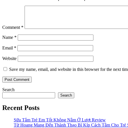
Comment
*
Name
*
Email
*
Website
Save my name, email, and website in this browser for the next ti
Search
Search
Recent Posts
Sữa Tắm Trẻ Em Tốt Không Nằm Ở Lượt Review
Từ Hoang Mang Đến Thành Thạo Bí Kíp Cách Tắm Cho Trẻ 