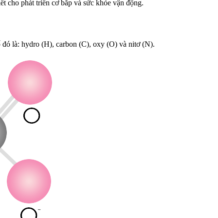
ết cho phát triển cơ bắp và sức khỏe vận động.
đó là: hydro (H), carbon (C), oxy (O) và nitơ (N).