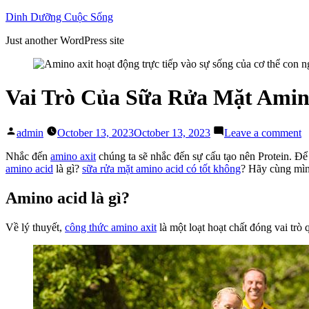
Skip
Dinh Dưỡng Cuộc Sống
to
Just another WordPress site
content
Vai Trò Của Sữa Rửa Mặt Amin
Posted
o
admin
October 13, 2023
October 13, 2023
Leave a comment
by
V
T
Nhắc đến
amino axit
chúng ta sẽ nhắc đến sự cấu tạo nên Protein. Để
C
amino acid
là gì?
sữa rửa mặt amino acid có tốt không
?
Hãy cùng mình
S
R
Amino acid là gì?
M
A
Về lý thuyết,
công thức amino axit
là một loạt hoạt chất đóng vai trò
A
C
T
K