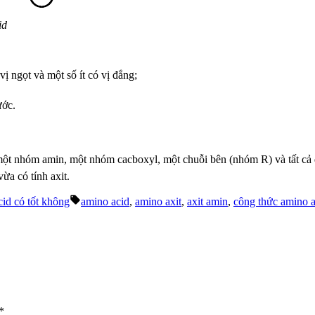
id
vị ngọt và một số ít có vị đắng;
ước.
một nhóm amin, một nhóm cacboxyl, một chuỗi bên (nhóm R) và tất cả đ
ừa có tính axit.
Tags:
cid có tốt không
amino acid
,
amino axit
,
axit amin
,
công thức amino a
*