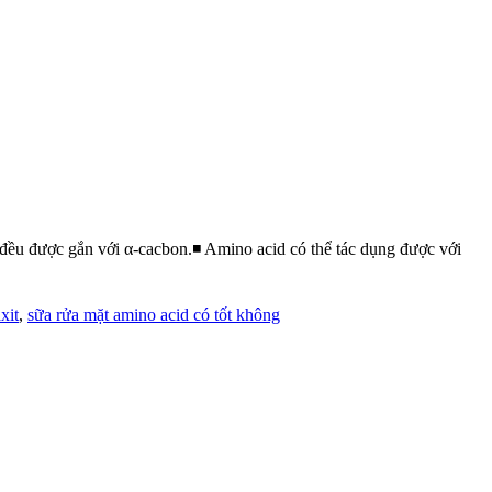
ều được gắn với α-cacbon.◾️ Amino acid có thể tác dụng được với
xit
,
sữa rửa mặt amino acid có tốt không