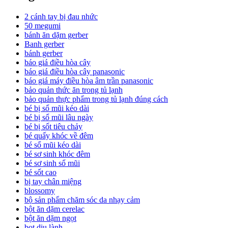
2 cánh tay bị đau nhức
50 megumi
bánh ăn dặm gerber
Banh gerber
bánh gerber
báo giá điều hòa cây
báo giá điều hòa cây panasonic
báo giá máy điều hòa âm trần panasonic
bảo quản thức ăn trong tủ lạnh
bảo quản thực phẩm trong tủ lạnh đúng cách
bé bị sổ mũi kéo dài
bé bị sổ mũi lâu ngày
bé bị sốt tiêu chảy
bé quấy khóc về đêm
bé sổ mũi kéo dài
bé sơ sinh khóc đêm
bé sơ sinh sổ mũi
bé sốt cao
bị tay chân miệng
blossomy
bộ sản phẩm chăm sóc da nhạy cảm
bột ăn dặm cerelac
bột ăn dặm ngọt
bọt dịu lành