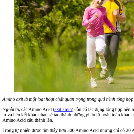
Amino axit là một loạt hoạt chất quan trọng trong quá trình tổng hợp
Ngoài ra, các Amino Acid (
axit amin
) còn có tác dụng tổng hợp nên nh
tự và liên kết khác nhau sẽ tạo thành những phân tử hoàn toàn khác nh
Amino Acid cấu thành lên.
Trong tự nhiên được tìm thấy hơn 300 Amino Acid nhưng chỉ có 20 Ami