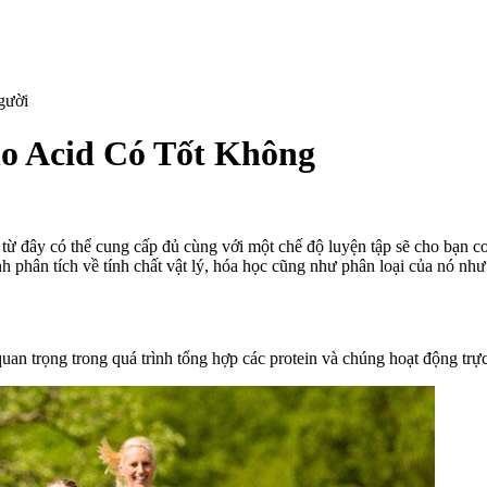
o Acid Có Tốt Không
n
ai
rò
 từ đây có thể cung cấp đủ cùng với một chế độ luyện tập sẽ cho bạn 
ủa
 phân tích về tính chất vật lý, hóa học cũng như phân loại của nó như
ữa
ửa
ặt
mino
 quan trọng trong quá trình tổng hợp các protein và chúng hoạt động trự
cid
ó
ốt
hông