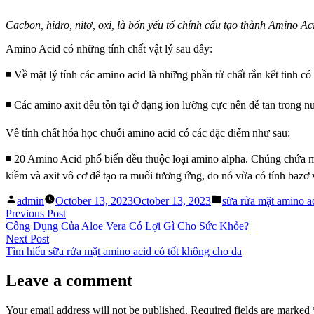
Cacbon, hiđro, nitơ, oxi, là bốn yếu tố chính cấu tạo thành Amino Ac
Amino Acid có những tính chất vật lý sau đây:
◾️ Về mặt lý tính các amino acid là những phần tử chất rắn kết tinh có 
◾️ Các amino axit đều tồn tại ở dạng ion lưỡng cực nên dễ tan trong n
Về tính chất hóa học chuỗi amino acid có các đặc điểm như sau:
◾️ 20 Amino Acid phổ biến đều thuộc loại amino alpha. Chúng chứa 
kiềm và axit vô cơ để tạo ra muối tương ứng, do nó vừa có tính bazơ v
Posted
Posted
admin
October 13, 2023
October 13, 2023
sữa rửa mặt amino a
by
in
Post
Previous
Previous Post
post:
Công Dụng Của Aloe Vera Có Lợi Gì Cho Sức Khỏe?
navigation
Next
Next Post
post:
Tìm hiểu sữa rửa mặt amino acid có tốt không cho da
Leave a comment
Your email address will not be published.
Required fields are marked