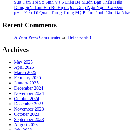
Sữa Tắm Trẻ Sơ Sinh Và 5 Điều Bé Muốn Bạn Thấu Hiểu
Dùng Sữa Tắm Em Bé Hiệu Quả Giúp Ngủ Ngon Cả Đêm
pH – Yếu Tố Quan Trọng Trong Mỹ Phẩm Dành Cho Da Nh
Recent Comments
A WordPress Commenter
on
Hello world!
Archives
May 2025
April 2025
March 2025
February 2025
January 2025
December 2024
November 2024
October 2024
December 2023
November 2023
October 2023
September 2023
August 2023
July 2023