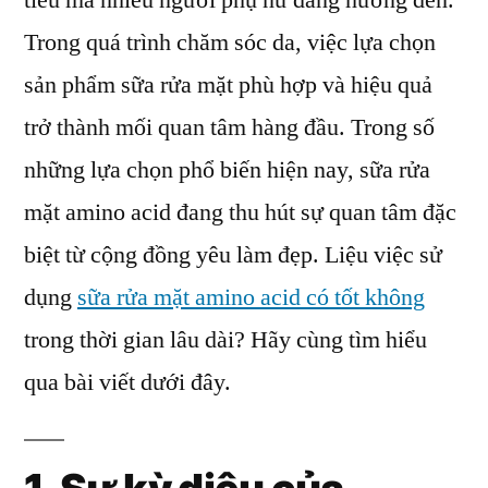
tiêu mà nhiều người phụ nữ đang hướng đến.
acid
Trong quá trình chăm sóc da, việc lựa chọn
có
tốt
sản phẩm sữa rửa mặt phù hợp và hiệu quả
không
trở thành mối quan tâm hàng đầu. Trong số
nếu
những lựa chọn phổ biến hiện nay, sữa rửa
dùng
lâu
mặt amino acid đang thu hút sự quan tâm đặc
dài
biệt từ cộng đồng yêu làm đẹp. Liệu việc sử
dụng
sữa rửa mặt amino acid có tốt không
trong thời gian lâu dài? Hãy cùng tìm hiểu
qua bài viết dưới đây.