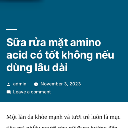
Sữa rửa mặt amino
acid có tốt không nếu
dùng lâu dài
Posted
admin
November 3, 2023
by
on
Leave a comment
Sữa
rửa
Một làn da khỏe mạnh và tươi trẻ luôn là mục
mặt
amino