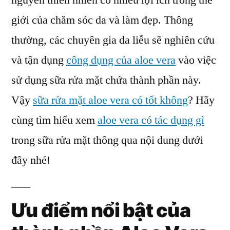
nguyên thiên nhiên có nhiều lợi ích trong thế
Vera
giới của chăm sóc da và làm đẹp. Thông
Trong
Sữa
thường, các chuyên gia da liễu sẽ nghiên cứu
Rửa
và tận dụng
công dụng của aloe vera
vào việc
Mặt
sử dụng sữa rửa mặt chứa thành phần này.
Cetaphil
Vậy
sữa rửa mặt aloe vera có tốt không
? Hãy
cùng tìm hiểu xem
aloe vera có tác dụng gì
trong sữa rửa mặt thông qua nội dung dưới
đây nhé!
Ưu điểm nổi bật của