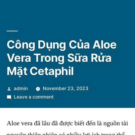
Công Dụng Của Aloe
Vera Trong Sữa Rửa
Mặt Cetaphil
Posted
admin
November 23, 2023
by
on
Leave a comment
Công
Dụng
Aloe vera đã lâu đã được biết đến là nguồn tài
Của
Aloe