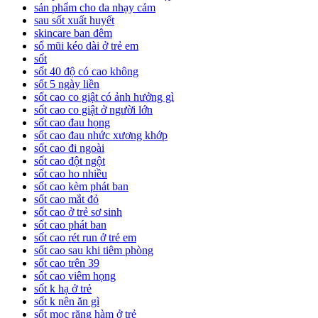
sản phẩm cho da nhạy cảm
sau sốt xuất huyết
skincare ban đêm
sổ mũi kéo dài ở trẻ em
sốt
sốt 40 độ có cao không
sốt 5 ngày liền
sốt cao co giật có ảnh hưởng gì
sốt cao co giật ở người lớn
sốt cao đau họng
sốt cao đau nhức xương khớp
sốt cao đi ngoài
sốt cao đột ngột
sốt cao ho nhiều
sốt cao kèm phát ban
sốt cao mắt đỏ
sốt cao ở trẻ sơ sinh
sốt cao phát ban
sốt cao rét run ở trẻ em
sốt cao sau khi tiêm phòng
sốt cao trên 39
sốt cao viêm họng
sốt k hạ ở trẻ
sốt k nên ăn gì
sốt mọc răng hàm ở trẻ