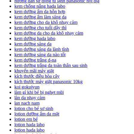
hướng dẫn sử dụng tủ lạnh panasonic nội địa
kem chống nắng hada labo
kem dưỡng ẩm da hỗn hợp
kem dưỡng ẩm làm sáng da
kem dưỡng cho da khô nhạy cảm
kem dưỡng cho tuổi dậy thì
kem dưỡng da cho da khô nhạy cảm
kem dưỡng hada labo
kem dưỡng sáng da
kem dưỡng sáng da lành tính
kem dưỡng sáng da nào tốt
kem dưỡng trắng d-na
kem dưỡng trắng da toàn thân sau sinh
khuyến mãi máy giặt
kích thước điều hòa cây
kích thước máy giặt panasonic 10kg
koi gokujyun
làm gì khi bé bị nghẹt mũi
làn da nhạy cảm
lan nach nam
lotion cho bé sơ sinh
lotion dưỡng ẩm da mặt
lotion em bé
lotion hada labo
lotion hada labo