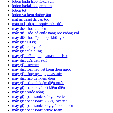
lotion hada labo gokujyun
lotion hadalabo premium
lotion tốt
lotion và kem dưỡng ẩm
mặt nạ trắng da cấp tốc
mẫu tủ lạnh panasonic mới nhất
máy điều hòa 2 chiều
máy điều hòa có chức năng lọc không khí
máy điều hòa độ ẩm lọc không khí
máy giặt 10 kg
máy giặt cho gia đình
máy giặt cửa đứng
máy giặt cửa ngang panasonic 10kg
máy giặt cửa trên 9kg
máy giặt inverter
máy giặt loại nào tiết kiệm điện nước
máy giặt lồng ngang panasonic
máy giặt nào tiết kiệm điện
máy giặt nào tiết kiệm điện nước
máy giặt nào tốt và tiết kiệm điện
máy giặt nước nóng
máy giặt panasonic 8 5kg inverter
máy giặt panasonic 8.5 kg inverter
máy giặt panasonic 9 kg giá bao nhiêu
máy giặt panasonic active foam