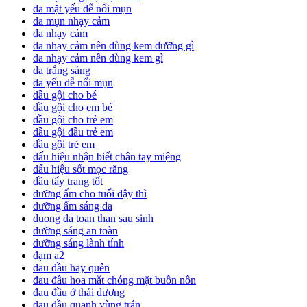
da mặt yếu dễ nổi mụn
da mụn nhạy cảm
da nhạy cảm
da nhạy cảm nên dùng kem dưỡng gì
da nhạy cảm nên dùng kem gì
da trắng sáng
da yếu dễ nổi mụn
dầu gội cho bé
dầu gội cho em bé
dầu gội cho trẻ em
dầu gội đầu trẻ em
dầu gội trẻ em
dấu hiệu nhận biết chân tay miệng
dấu hiệu sốt mọc răng
dầu tẩy trang tốt
dưỡng ẩm cho tuổi dậy thì
dưỡng ẩm sáng da
duong da toan than sau sinh
dưỡng sáng an toàn
dưỡng sáng lành tính
đạm a2
đau đầu hay quên
đau đầu hoa mắt chóng mặt buồn nôn
đau đầu ở thái dương
đau đầu quanh vùng trán