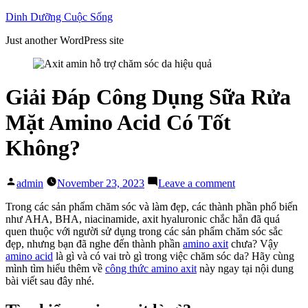
Skip
Dinh Dưỡng Cuộc Sống
to
Just another WordPress site
content
Giải Đáp Công Dụng Sữa Rửa
Mặt Amino Acid Có Tốt
Không?
Posted
on
admin
November 23, 2023
Leave a comment
by
Giải
Đáp
Trong các sản phẩm chăm sóc và làm đẹp, các thành phần phổ biến
Công
như AHA, BHA, niacinamide, axit hyaluronic chắc hẳn đã quá
Dụng
quen thuộc với người sử dụng trong các sản phẩm chăm sóc sắc
Sữa
đẹp, nhưng bạn đã nghe đến thành phần
amino axit
chưa? Vậy
Rửa
amino acid
là gì và có vai trò gì trong việc chăm sóc da? Hãy cùng
Mặt
mình tìm hiểu thêm về
công thức amino axit
này ngay tại nội dung
Amino
bài viết sau đây nhé.
Acid
Có