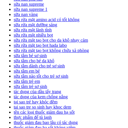
sữa nan supreme
sữa nan supreme 1
sữa nan vàng
sữa rửa mặt amino acid có tốt không
sữa rửa mặt dưỡng sáng
sữa rửa mặt lành tính
sữa rửa mặt nhiều bọt
sữa rửa mặt tạo bọt cho da khô nhạy cảm
sữa rửa mặt tạo bọt hada labo
sữa rửa mặt tạo bọt không chứa xà phòng
sữa tắm bé sơ sinh
sữa tắm cho bé da khô
sữa tắm dành cho trẻ sơ sinh
sữa tắm em bé
sữa tắm nào tốt cho trẻ sơ sinh
sữa tắm trẻ em
sữa tắm trẻ sơ sinh
tác dụng của dầu tẩy trang
tác dụng của kem chống nắng
tại sao trẻ hay khóc đêm
tai sao tre so sinh hay khoc dem
tên các loại thuốc giảm đau hạ sốt
thực phẩm để tủ lạnh
thuốc giảm đau bao lâu có tác dụng
thuốc giảm đau hạ sốt kháng viêm