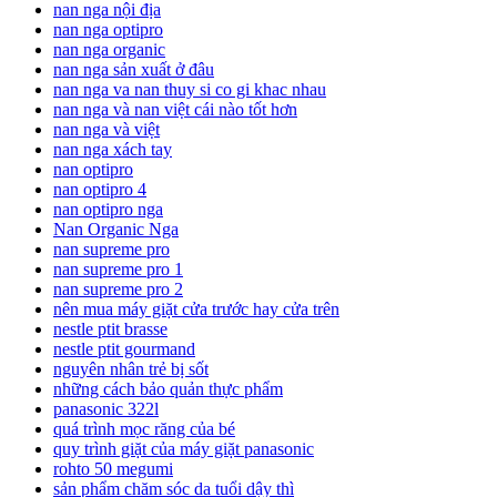
nan nga nội địa
nan nga optipro
nan nga organic
nan nga sản xuất ở đâu
nan nga va nan thuy si co gi khac nhau
nan nga và nan việt cái nào tốt hơn
nan nga và việt
nan nga xách tay
nan optipro
nan optipro 4
nan optipro nga
Nan Organic Nga
nan supreme pro
nan supreme pro 1
nan supreme pro 2
nên mua máy giặt cửa trước hay cửa trên
nestle ptit brasse
nestle ptit gourmand
nguyên nhân trẻ bị sốt
những cách bảo quản thực phẩm
panasonic 322l
quá trình mọc răng của bé
quy trình giặt của máy giặt panasonic
rohto 50 megumi
sản phẩm chăm sóc da tuổi dậy thì