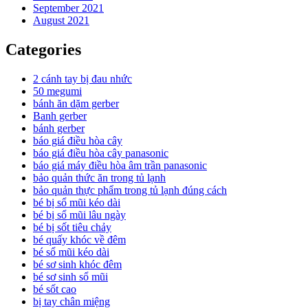
September 2021
August 2021
Categories
2 cánh tay bị đau nhức
50 megumi
bánh ăn dặm gerber
Banh gerber
bánh gerber
báo giá điều hòa cây
báo giá điều hòa cây panasonic
báo giá máy điều hòa âm trần panasonic
bảo quản thức ăn trong tủ lạnh
bảo quản thực phẩm trong tủ lạnh đúng cách
bé bị sổ mũi kéo dài
bé bị sổ mũi lâu ngày
bé bị sốt tiêu chảy
bé quấy khóc về đêm
bé sổ mũi kéo dài
bé sơ sinh khóc đêm
bé sơ sinh sổ mũi
bé sốt cao
bị tay chân miệng