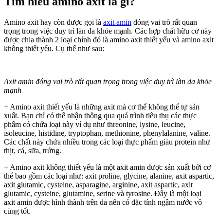
Tìm hiểu amino axit là gì?
Tốt
Không?
Amino axit hay còn được gọi là
axit amin
đóng vai trò rất quan
trọng trong việc duy trì làn da khỏe mạnh. Các hợp chất hữu cơ này
được chia thành 2 loại chính đó là amino axit thiết yếu và amino axit
không thiết yếu. Cụ thể như sau:
Axit amin đóng vai trò rất quan trọng trong việc duy trì làn da khỏe
mạnh
+ Amino axit thiết yếu là những axit mà cơ thể không thể tự sản
xuất. Bạn chỉ có thể nhận thông qua quá trình tiêu thụ các thực
phẩm có chứa loại này ví dụ như threonine, lysine, leucine,
isoleucine, histidine, tryptophan, methionine, phenylalanine, valine.
Các chất này chứa nhiều trong các loại thực phẩm giàu protein như
thịt, cá, sữa, trứng.
+ Amino axit không thiết yếu là một axit amin được sản xuất bởi cơ
thể bao gồm các loại như: axit proline, glycine, alanine, axit aspartic,
axit glutamic, cysteine, asparagine, arginine, axit aspartic, axit
glutamic, cysteine, glutamine, serine và tyrosine. Đây là một loại
axit amin được hình thành trên da nên có đặc tính ngậm nước vô
cùng tốt.