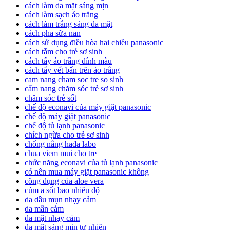
cách làm da mặt sáng mịn
cách làm sạch áo trắng
cách làm trắng sáng da mặt
cách pha sữa nan
cách sử dụng điều hòa hai chiều panasonic
cách tắm cho trẻ sơ sinh
cách tẩy áo trắng dính màu
cách tẩy vết bẩn trên áo trắng
cam nang cham soc tre so sinh
cẩm nang chăm sóc trẻ sơ sinh
chăm sóc trẻ sốt
chế độ econavi của máy giặt panasonic
chế độ máy giặt panasonic
chế độ tủ lạnh panasonic
chích ngừa cho trẻ sơ sinh
chống nắng hada labo
chua viem mui cho tre
chức năng econavi của tủ lạnh panasonic
có nên mua máy giặt panasonic không
công dụng của aloe vera
cúm a sốt bao nhiêu độ
da dầu mụn nhạy cảm
da mẫn cảm
da mặt nhạy cảm
da mặt sáng mịn tự nhiên