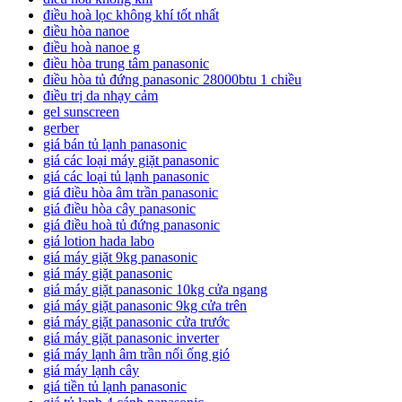
điều hoà lọc không khí tốt nhất
điều hòa nanoe
điều hoà nanoe g
điều hòa trung tâm panasonic
điều hòa tủ đứng panasonic 28000btu 1 chiều
điều trị da nhạy cảm
gel sunscreen
gerber
giá bán tủ lạnh panasonic
giá các loại máy giặt panasonic
giá các loại tủ lạnh panasonic
giá điều hòa âm trần panasonic
giá điều hòa cây panasonic
giá điều hoà tủ đứng panasonic
giá lotion hada labo
giá máy giặt 9kg panasonic
giá máy giặt panasonic
giá máy giặt panasonic 10kg cửa ngang
giá máy giặt panasonic 9kg cửa trên
giá máy giặt panasonic cửa trước
giá máy giặt panasonic inverter
giá máy lạnh âm trần nối ống gió
giá máy lạnh cây
giá tiền tủ lạnh panasonic