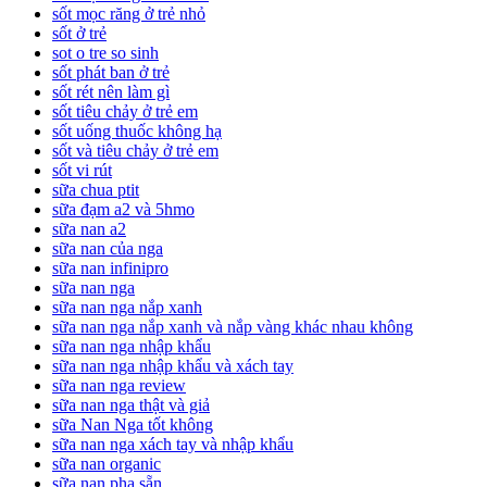
sốt mọc răng ở trẻ nhỏ
sốt ở trẻ
sot o tre so sinh
sốt phát ban ở trẻ
sốt rét nên làm gì
sốt tiêu chảy ở trẻ em
sốt uống thuốc không hạ
sốt và tiêu chảy ở trẻ em
sốt vi rút
sữa chua ptit
sữa đạm a2 và 5hmo
sữa nan a2
sữa nan của nga
sữa nan infinipro
sữa nan nga
sữa nan nga nắp xanh
sữa nan nga nắp xanh và nắp vàng khác nhau không
sữa nan nga nhập khẩu
sữa nan nga nhập khẩu và xách tay
sữa nan nga review
sữa nan nga thật và giả
sữa Nan Nga tốt không
sữa nan nga xách tay và nhập khẩu
sữa nan organic
sữa nan pha sẵn