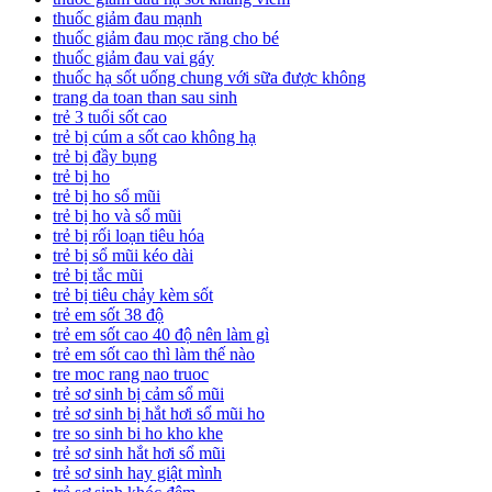
thuốc giảm đau mạnh
thuốc giảm đau mọc răng cho bé
thuốc giảm đau vai gáy
thuốc hạ sốt uống chung với sữa được không
trang da toan than sau sinh
trẻ 3 tuổi sốt cao
trẻ bị cúm a sốt cao không hạ
trẻ bị đầy bụng
trẻ bị ho
trẻ bị ho sổ mũi
trẻ bị ho và sổ mũi
trẻ bị rối loạn tiêu hóa
trẻ bị sổ mũi kéo dài
trẻ bị tắc mũi
trẻ bị tiêu chảy kèm sốt
trẻ em sốt 38 độ
trẻ em sốt cao 40 độ nên làm gì
trẻ em sốt cao thì làm thế nào
tre moc rang nao truoc
trẻ sơ sinh bị cảm sổ mũi
trẻ sơ sinh bị hắt hơi sổ mũi ho
tre so sinh bi ho kho khe
trẻ sơ sinh hắt hơi sổ mũi
trẻ sơ sinh hay giật mình