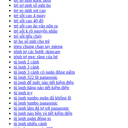
trẻ sơ sinh khóc đêm
trẻ sơ sinh sổ mũi ho
tre so sinh sot cao
trẻ sốt cao 4 ngày
trẻ sốt cao 40 độ
trẻ sốt cao ăn vào nôn ra
trẻ sốt k rõ nguyên nhân
trẻ sốt tiêu chảy
trị ho sổ mũi cho trẻ
trieu chung chan tay mieng
trình tự các bước skincare
trình tự mọc răng của bé
tủ lạnh 2 cánh
tủ lạnh 3 cánh
tủ lạnh 3 cánh có ngăn đông mềm
tủ lạnh 322 lít panasonic
tủ lạnh để mức nào tiết kiệm điện
tủ lạnh hãng nào tiết kiệm điện
tủ lạnh icy
tủ lạnh jumbo ngăn đá khổng lồ
tủ lạnh jumbo panasonic
tủ lạnh làm đá tự rơi panasonic
tủ lạnh nào bền và tiết kiệm điện
tủ lạnh ngăn đông to
tủ lạnh nhiều cánh