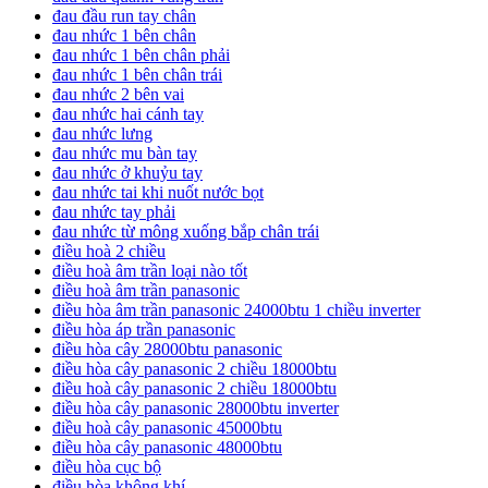
đau đầu run tay chân
đau nhức 1 bên chân
đau nhức 1 bên chân phải
đau nhức 1 bên chân trái
đau nhức 2 bên vai
đau nhức hai cánh tay
đau nhức lưng
đau nhức mu bàn tay
đau nhức ở khuỷu tay
đau nhức tai khi nuốt nước bọt
đau nhức tay phải
đau nhức từ mông xuống bắp chân trái
điều hoà 2 chiều
điều hoà âm trần loại nào tốt
điều hoà âm trần panasonic
điều hòa âm trần panasonic 24000btu 1 chiều inverter
điều hòa áp trần panasonic
điều hòa cây 28000btu panasonic
điều hòa cây panasonic 2 chiều 18000btu
điều hoà cây panasonic 2 chiều 18000btu
điều hòa cây panasonic 28000btu inverter
điều hoà cây panasonic 45000btu
điều hòa cây panasonic 48000btu
điều hòa cục bộ
điều hòa không khí