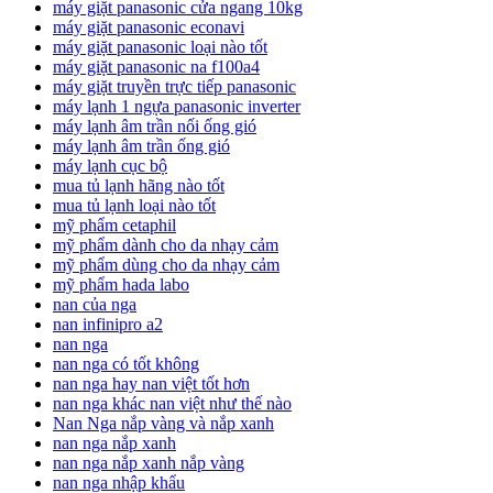
máy giặt panasonic cửa ngang 10kg
máy giặt panasonic econavi
máy giặt panasonic loại nào tốt
máy giặt panasonic na f100a4
máy giặt truyền trực tiếp panasonic
máy lạnh 1 ngựa panasonic inverter
máy lạnh âm trần nối ống gió
máy lạnh âm trần ống gió
máy lạnh cục bộ
mua tủ lạnh hãng nào tốt
mua tủ lạnh loại nào tốt
mỹ phẩm cetaphil
mỹ phẩm dành cho da nhạy cảm
mỹ phẩm dùng cho da nhạy cảm
mỹ phẩm hada labo
nan của nga
nan infinipro a2
nan nga
nan nga có tốt không
nan nga hay nan việt tốt hơn
nan nga khác nan việt như thế nào
Nan Nga nắp vàng và nắp xanh
nan nga nắp xanh
nan nga nắp xanh nắp vàng
nan nga nhập khẩu