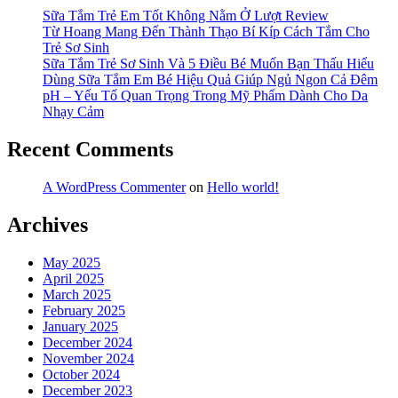
Sữa Tắm Trẻ Em Tốt Không Nằm Ở Lượt Review
Từ Hoang Mang Đến Thành Thạo Bí Kíp Cách Tắm Cho
Trẻ Sơ Sinh
Sữa Tắm Trẻ Sơ Sinh Và 5 Điều Bé Muốn Bạn Thấu Hiểu
Dùng Sữa Tắm Em Bé Hiệu Quả Giúp Ngủ Ngon Cả Đêm
pH – Yếu Tố Quan Trọng Trong Mỹ Phẩm Dành Cho Da
Nhạy Cảm
Recent Comments
A WordPress Commenter
on
Hello world!
Archives
May 2025
April 2025
March 2025
February 2025
January 2025
December 2024
November 2024
October 2024
December 2023