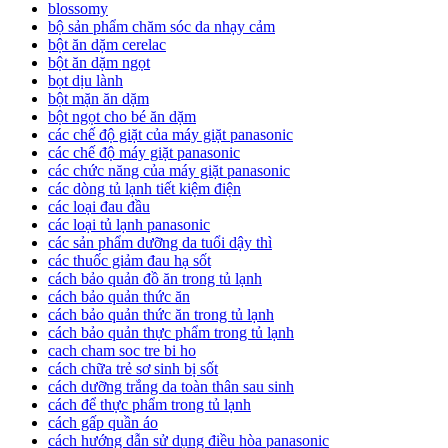
blossomy
bộ sản phẩm chăm sóc da nhạy cảm
bột ăn dặm cerelac
bột ăn dặm ngọt
bọt dịu lành
bột mặn ăn dặm
bột ngọt cho bé ăn dặm
các chế độ giặt của máy giặt panasonic
các chế độ máy giặt panasonic
các chức năng của máy giặt panasonic
các dòng tủ lạnh tiết kiệm điện
các loại đau đầu
các loại tủ lạnh panasonic
các sản phẩm dưỡng da tuổi dậy thì
các thuốc giảm đau hạ sốt
cách bảo quản đồ ăn trong tủ lạnh
cách bảo quản thức ăn
cách bảo quản thức ăn trong tủ lạnh
cách bảo quản thực phẩm trong tủ lạnh
cach cham soc tre bi ho
cách chữa trẻ sơ sinh bị sốt
cách dưỡng trắng da toàn thân sau sinh
cách để thực phẩm trong tủ lạnh
cách gấp quần áo
cách hướng dẫn sử dụng điều hòa panasonic