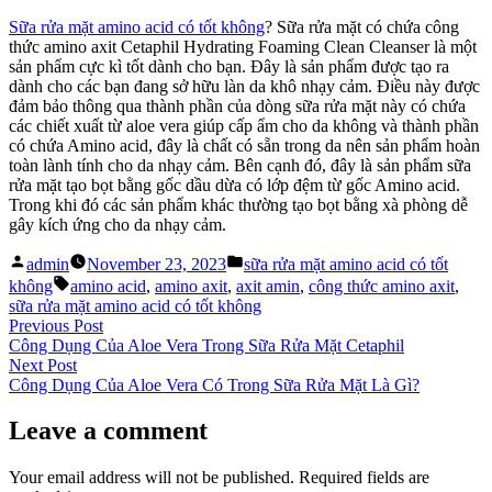
Sữa rửa mặt amino acid có tốt không
? Sữa rửa mặt có chứa công
thức amino axit Cetaphil Hydrating Foaming Clean Cleanser là một
sản phẩm cực kì tốt dành cho bạn. Đây là sản phẩm được tạo ra
dành cho các bạn đang sở hữu làn da khô nhạy cảm. Điều này được
đảm bảo thông qua thành phần của dòng sữa rửa mặt này có chứa
các chiết xuất từ aloe vera giúp cấp ẩm cho da không và thành phần
có chứa Amino acid, đây là chất có sẵn trong da nên sản phẩm hoàn
toàn lành tính cho da nhạy cảm. Bên cạnh đó, đây là sản phẩm sữa
rửa mặt tạo bọt bằng gốc dầu dừa có lớp đệm từ gốc Amino acid.
Trong khi đó các sản phẩm khác thường tạo bọt bằng xà phòng dễ
gây kích ứng cho da nhạy cảm.
Posted
Posted
admin
November 23, 2023
sữa rửa mặt amino acid có tốt
by
in
Tags:
không
amino acid
,
amino axit
,
axit amin
,
công thức amino axit
,
sữa rửa mặt amino acid có tốt không
Post
Previous
Previous Post
post:
Công Dụng Của Aloe Vera Trong Sữa Rửa Mặt Cetaphil
navigation
Next
Next Post
post:
Công Dụng Của Aloe Vera Có Trong Sữa Rửa Mặt Là Gì?
Leave a comment
Your email address will not be published.
Required fields are