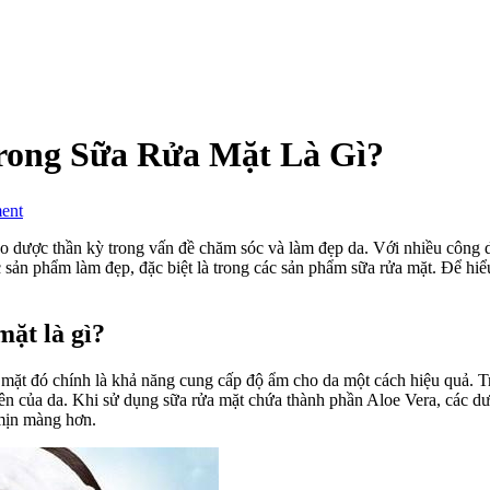
rong Sữa Rửa Mặt Là Gì?
on
ent
Công
Dụng
o dược thần kỳ trong vấn đề chăm sóc và làm đẹp da. Với nhiều công
Của
 sản phẩm làm đẹp, đặc biệt là trong các sản phẩm sữa rửa mặt. Để hi
Aloe
Vera
Có
mặt là gì?
Trong
Sữa
 mặt đó chính là khả năng cung cấp độ ẩm cho da một cách hiệu quả. 
Rửa
hiên của da. Khi sử dụng sữa rửa mặt chứa thành phần Aloe Vera, các 
Mặt
 mịn màng hơn.
Là
Gì?