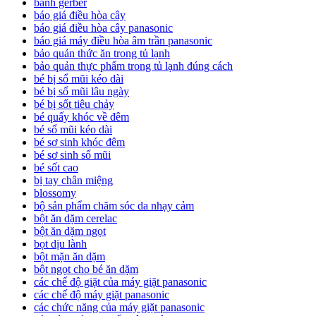
bánh gerber
báo giá điều hòa cây
báo giá điều hòa cây panasonic
báo giá máy điều hòa âm trần panasonic
bảo quản thức ăn trong tủ lạnh
bảo quản thực phẩm trong tủ lạnh đúng cách
bé bị sổ mũi kéo dài
bé bị sổ mũi lâu ngày
bé bị sốt tiêu chảy
bé quấy khóc về đêm
bé sổ mũi kéo dài
bé sơ sinh khóc đêm
bé sơ sinh sổ mũi
bé sốt cao
bị tay chân miệng
blossomy
bộ sản phẩm chăm sóc da nhạy cảm
bột ăn dặm cerelac
bột ăn dặm ngọt
bọt dịu lành
bột mặn ăn dặm
bột ngọt cho bé ăn dặm
các chế độ giặt của máy giặt panasonic
các chế độ máy giặt panasonic
các chức năng của máy giặt panasonic