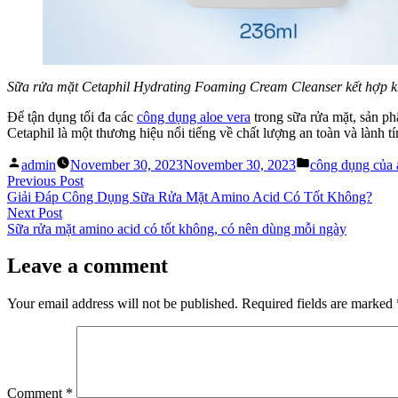
Sữa rửa mặt Cetaphil Hydrating Foaming Cream Cleanser kết hợp k
Để tận dụng tối đa các
công dụng aloe vera
trong sữa rửa mặt, sản ph
Cetaphil là một thương hiệu nổi tiếng về chất lượng an toàn và lành 
Posted
Posted
admin
November 30, 2023
November 30, 2023
công dụng của 
by
in
Post
Previous
Previous Post
post:
Giải Đáp Công Dụng Sữa Rửa Mặt Amino Acid Có Tốt Không?
navigation
Next
Next Post
post:
Sữa rửa mặt amino acid có tốt không, có nên dùng mỗi ngày
Leave a comment
Your email address will not be published.
Required fields are marked
Comment
*