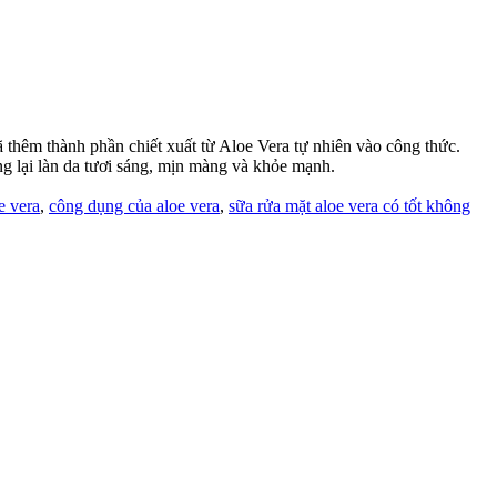
thêm thành phần chiết xuất từ Aloe Vera tự nhiên vào công thức.
ang lại làn da tươi sáng, mịn màng và khỏe mạnh.
e vera
,
công dụng của aloe vera
,
sữa rửa mặt aloe vera có tốt không