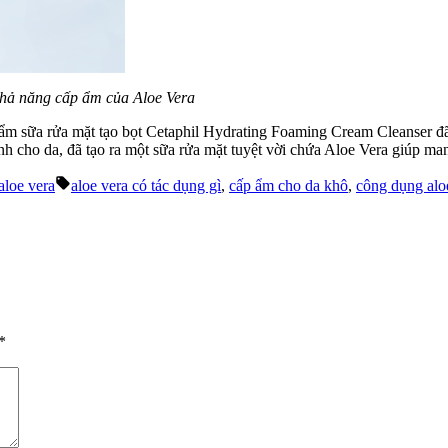
hả năng cấp ẩm của Aloe Vera
ẩm sữa rửa mặt tạo bọt Cetaphil Hydrating Foaming Cream Cleanser đã 
tính cho da, đã tạo ra một sữa rửa mặt tuyệt vời chứa Aloe Vera giúp m
Tags:
aloe vera
aloe vera có tác dụng gì
,
cấp ẩm cho da khô
,
công dụng alo
*