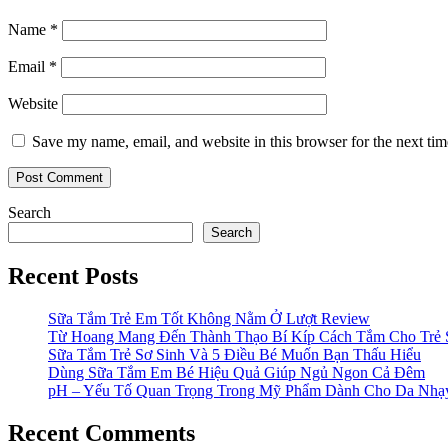
Name
*
Email
*
Website
Save my name, email, and website in this browser for the next ti
Search
Search
Recent Posts
Sữa Tắm Trẻ Em Tốt Không Nằm Ở Lượt Review
Từ Hoang Mang Đến Thành Thạo Bí Kíp Cách Tắm Cho Trẻ 
Sữa Tắm Trẻ Sơ Sinh Và 5 Điều Bé Muốn Bạn Thấu Hiểu
Dùng Sữa Tắm Em Bé Hiệu Quả Giúp Ngủ Ngon Cả Đêm
pH – Yếu Tố Quan Trọng Trong Mỹ Phẩm Dành Cho Da Nh
Recent Comments