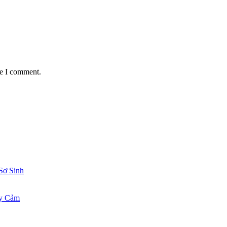
me I comment.
Sơ Sinh
ạy Cảm