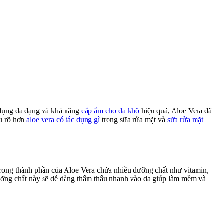
 dụng đa dạng và khả năng
cấp ẩm cho da khô
hiệu quả, Aloe Vera đã
ểu rõ hơn
aloe vera có tác dụng gì
trong sữa rửa mặt và
sữa rửa mặt
Trong thành phần của Aloe Vera chứa nhiều dưỡng chất như vitamin,
dưỡng chất này sẽ dễ dàng thẩm thấu nhanh vào da giúp làm mềm và