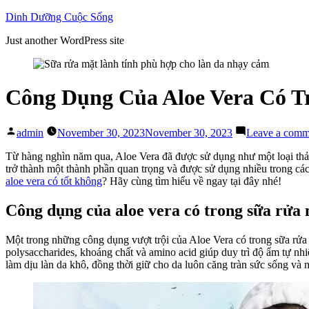
Skip
Dinh Dưỡng Cuộc Sống
to
Just another WordPress site
content
Công Dụng Của Aloe Vera Có T
Posted
admin
November 30, 2023
November 30, 2023
Leave a comm
by
Từ hàng nghìn năm qua, Aloe Vera đã được sử dụng như một loại thả
trở thành một thành phần quan trọng và được sử dụng nhiều trong các
aloe vera có tốt không
? Hãy cùng tìm hiểu về ngay tại đây nhé!
Công dụng của aloe vera có trong sữa rửa 
Một trong những công dụng vượt trội của Aloe Vera có trong sữa rửa
polysaccharides, khoáng chất và amino acid giúp duy trì độ ẩm tự n
làm dịu làn da khô, đồng thời giữ cho da luôn căng tràn sức sống và