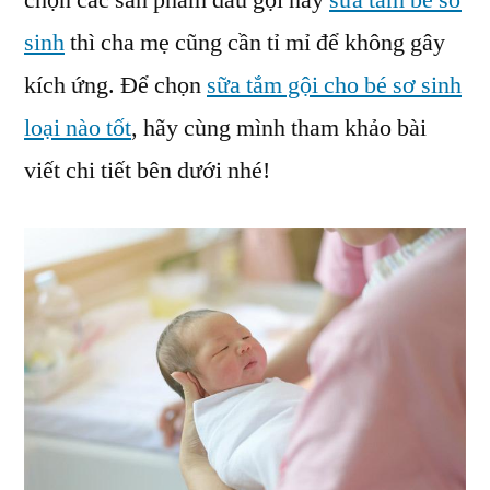
chọn các sản phẩm dầu gội hay
sữa tắm bé sơ
Tắm
sinh
thì cha mẹ cũng cần tỉ mỉ để không gây
Bé
Sơ
kích ứng. Để chọn
sữa tắm gội cho bé sơ sinh
Sinh
loại nào tốt
, hãy cùng mình tham khảo bài
viết chi tiết bên dưới nhé!