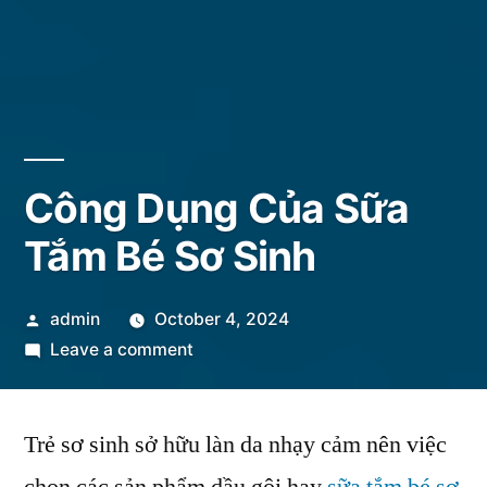
Công Dụng Của Sữa
Tắm Bé Sơ Sinh
Posted
admin
October 4, 2024
by
on
Leave a comment
Công
Dụng
Trẻ sơ sinh sở hữu làn da nhạy cảm nên việc
Của
Sữa