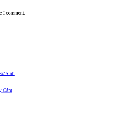
me I comment.
Sơ Sinh
ạy Cảm