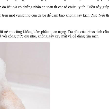
a liễu và có chứng nhận an toàn từ các tổ chức uy tín. Điều này giúp
 trên một vùng nhỏ của da bé để đảm bảo không gây kích ứng. Nếu thấ
gội trẻ em cũng không kém phần quan trọng. Da đầu của trẻ sơ sinh cũn
t với công thức dịu nhẹ, không gây cay mắt và dễ dàng rửa sạch.