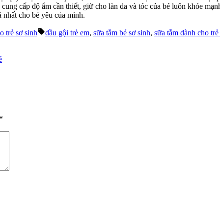
cung cấp độ ẩm cần thiết, giữ cho làn da và tóc của bé luôn khỏe mạnh
ả nhất cho bé yêu của mình.
Tags:
o trẻ sơ sinh
dầu gội trẻ em
,
sữa tắm bé sơ sinh
,
sữa tắm dành cho trẻ
é
*