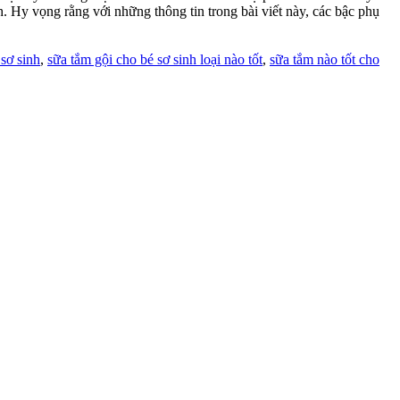
. Hy vọng rằng với những thông tin trong bài viết này, các bậc phụ
 sơ sinh
,
sữa tắm gội cho bé sơ sinh loại nào tốt
,
sữa tắm nào tốt cho