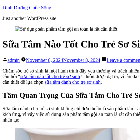
Skip
Dinh Dưỡng Cuộc Sống
to
Just another WordPress site
content
Sữa Tắm Nào Tốt Cho Trẻ Sơ S
Posted
admin
November 8, 2024
November 8, 2024
Leave a commen
by
Chăm sóc trẻ sơ sinh là một hành trình đầy yêu thương và trách nhi
câu hỏi “
sữa tắm nào tốt cho trẻ sơ sinh
?” luôn được đặt ra, vì làn da
cần thiết để lựa chọn
sữa tắm dành cho trẻ sơ sinh
.
Tầm Quan Trọng Của Sữa Tắm Cho Trẻ S
Sữa tắm dành cho trẻ sơ sinh không chỉ đơn thuần là sản phẩm làm sạ
kích ứng, vì vậy việc sử dụng sản phẩm tắm gội an toàn là rất cần thi
nhân tạo.