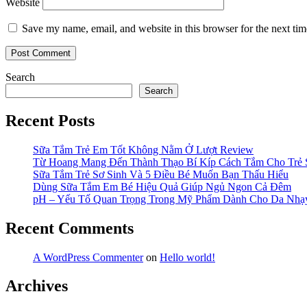
Website
Save my name, email, and website in this browser for the next ti
Search
Search
Recent Posts
Sữa Tắm Trẻ Em Tốt Không Nằm Ở Lượt Review
Từ Hoang Mang Đến Thành Thạo Bí Kíp Cách Tắm Cho Trẻ 
Sữa Tắm Trẻ Sơ Sinh Và 5 Điều Bé Muốn Bạn Thấu Hiểu
Dùng Sữa Tắm Em Bé Hiệu Quả Giúp Ngủ Ngon Cả Đêm
pH – Yếu Tố Quan Trọng Trong Mỹ Phẩm Dành Cho Da Nh
Recent Comments
A WordPress Commenter
on
Hello world!
Archives