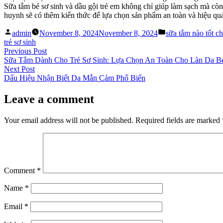
Sữa tắm bé sơ sinh và dầu gội trẻ em không chỉ giúp làm sạch mà còn 
huynh sẽ có thêm kiến thức để lựa chọn sản phẩm an toàn và hiệu qu
Posted
Posted
admin
November 8, 2024
November 8, 2024
sữa tắm nào tốt ch
by
in
trẻ sơ sinh
Post
Previous
Previous Post
post:
Sữa Tắm Dành Cho Trẻ Sơ Sinh: Lựa Chọn An Toàn Cho Làn Da B
navigation
Next
Next Post
post:
Dấu Hiệu Nhận Biết Da Mẫn Cảm Phổ Biến
Leave a comment
Your email address will not be published.
Required fields are marked
Comment
*
Name
*
Email
*