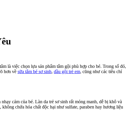
Yêu
tâm là việc chọn lựa sản phẩm tắm gội phù hợp cho bé. Trong số đó,
 rõ hơn về
sữa tắm bé sơ sinh
,
dầu gội trẻ em
, cũng như các tiêu chí
a nhạy cảm của bé. Làn da trẻ sơ sinh rất mỏng manh, dễ bị khô và
ên, không chứa hóa chất độc hại như sulfate, paraben hay hương liệu