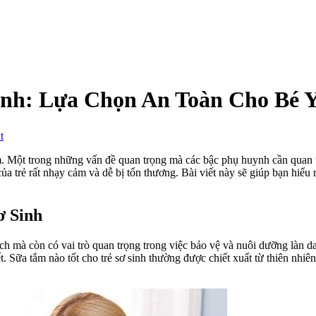
inh: Lựa Chọn An Toàn Cho Bé 
on
t
Sữa
Tắm
ệm. Một trong những vấn đề quan trọng mà các bậc phụ huynh cần quan 
Nào
 của trẻ rất nhạy cảm và dễ bị tổn thương. Bài viết này sẽ giúp bạn hiểu
Tốt
Cho
Trẻ
ơ Sinh
Sơ
Sinh:
ch mà còn có vai trò quan trọng trong việc bảo vệ và nuôi dưỡng làn d
Lựa
ết. Sữa tắm nào tốt cho trẻ sơ sinh thường được chiết xuất từ thiên nhi
Chọn
An
Toàn
Cho
Bé