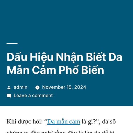
Dấu Hiệu Nhận Biết Da
Mẫn Cảm Phổ Biến
Posted
admin
November 15, 2024
by
on
Leave a comment
Dấu
Hiệu
Khi được hỏi: “
Da mẫn cảm
Nhận
là gì?”, đa số
Biết