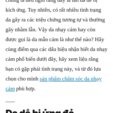
chúng ta đều nghĩ rằng đây là làn da dễ bị
Da
kích ứng. Tuy nhiên, có rất nhiều tình trạng
Mẫn
Cảm
da gây ra các triệu chứng tương tự và thường
Phổ
gây nhầm lẫn. Vậy da nhạy cảm hay còn
Biến
được gọi là da mẫn cảm là như thế nào? Hãy
cùng điểm qua các dấu hiệu nhận biết da nhạy
cảm phổ biến dưới đây, hãy xem liệu rằng
bạn có gặp phải tình trạng này, và từ đó lựa
chọn cho mình
sản phẩm chăm sóc da nhạy
cảm
phù hợp.