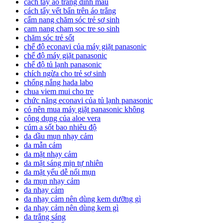
cách tẩy áo trắng dính màu
cách tẩy vết bẩn trên áo trắng
cẩm nang chăm sóc trẻ sơ sinh
cam nang cham soc tre so sinh
chăm sóc trẻ sốt
chế độ econavi của máy giặt panasonic
chế độ máy giặt panasonic
chế độ tủ lạnh panasonic
chích ngừa cho trẻ sơ sinh
chống nắng hada labo
chua viem mui cho tre
chức năng econavi của tủ lạnh panasonic
có nên mua máy giặt panasonic không
công dụng của aloe vera
cúm a sốt bao nhiêu độ
da dầu mụn nhạy cảm
da mẫn cảm
da mặt nhạy cảm
da mặt sáng mịn tự nhiên
da mặt yếu dễ nổi mụn
da mụn nhạy cảm
da nhạy cảm
da nhạy cảm nên dùng kem dưỡng gì
da nhạy cảm nên dùng kem gì
da trắng sáng