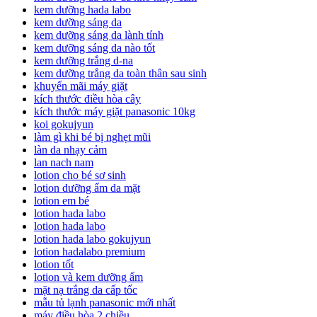
kem dưỡng hada labo
kem dưỡng sáng da
kem dưỡng sáng da lành tính
kem dưỡng sáng da nào tốt
kem dưỡng trắng d-na
kem dưỡng trắng da toàn thân sau sinh
khuyến mãi máy giặt
kích thước điều hòa cây
kích thước máy giặt panasonic 10kg
koi gokujyun
làm gì khi bé bị nghẹt mũi
làn da nhạy cảm
lan nach nam
lotion cho bé sơ sinh
lotion dưỡng ẩm da mặt
lotion em bé
lotion hada labo
lotion hada labo
lotion hada labo gokujyun
lotion hadalabo premium
lotion tốt
lotion và kem dưỡng ẩm
mặt nạ trắng da cấp tốc
mẫu tủ lạnh panasonic mới nhất
máy điều hòa 2 chiều