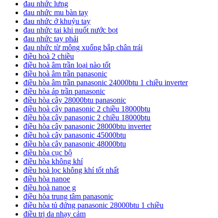
đau nhức lưng
đau nhức mu bàn tay
đau nhức ở khuỷu tay
đau nhức tai khi nuốt nước bọt
đau nhức tay phải
đau nhức từ mông xuống bắp chân trái
điều hoà 2 chiều
điều hoà âm trần loại nào tốt
điều hoà âm trần panasonic
điều hòa âm trần panasonic 24000btu 1 chiều inverter
điều hòa áp trần panasonic
điều hòa cây 28000btu panasonic
điều hoà cây panasonic 2 chiều 18000btu
điều hòa cây panasonic 2 chiều 18000btu
điều hòa cây panasonic 28000btu inverter
điều hoà cây panasonic 45000btu
điều hòa cây panasonic 48000btu
điều hòa cục bộ
điều hòa không khí
điều hoà lọc không khí tốt nhất
điều hòa nanoe
điều hoà nanoe g
điều hòa trung tâm panasonic
điều hòa tủ đứng panasonic 28000btu 1 chiều
điều trị da nhạy cảm