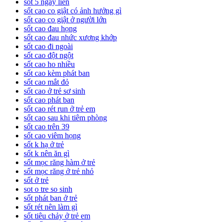
sốt 5 ngày liền
sốt cao co giật có ảnh hưởng gì
sốt cao co giật ở người lớn
sốt cao đau họng
sốt cao đau nhức xương khớp
sốt cao đi ngoài
sốt cao đột ngột
sốt cao ho nhiều
sốt cao kèm phát ban
sốt cao mắt đỏ
sốt cao ở trẻ sơ sinh
sốt cao phát ban
sốt cao rét run ở trẻ em
sốt cao sau khi tiêm phòng
sốt cao trên 39
sốt cao viêm họng
sốt k hạ ở trẻ
sốt k nên ăn gì
sốt mọc răng hàm ở trẻ
sốt mọc răng ở trẻ nhỏ
sốt ở trẻ
sot o tre so sinh
sốt phát ban ở trẻ
sốt rét nên làm gì
sốt tiêu chảy ở trẻ em