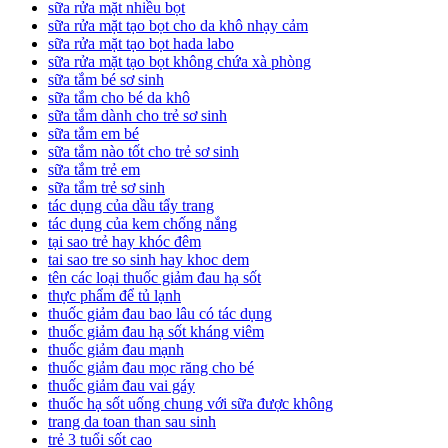
sữa rửa mặt nhiều bọt
sữa rửa mặt tạo bọt cho da khô nhạy cảm
sữa rửa mặt tạo bọt hada labo
sữa rửa mặt tạo bọt không chứa xà phòng
sữa tắm bé sơ sinh
sữa tắm cho bé da khô
sữa tắm dành cho trẻ sơ sinh
sữa tắm em bé
sữa tắm nào tốt cho trẻ sơ sinh
sữa tắm trẻ em
sữa tắm trẻ sơ sinh
tác dụng của dầu tẩy trang
tác dụng của kem chống nắng
tại sao trẻ hay khóc đêm
tai sao tre so sinh hay khoc dem
tên các loại thuốc giảm đau hạ sốt
thực phẩm để tủ lạnh
thuốc giảm đau bao lâu có tác dụng
thuốc giảm đau hạ sốt kháng viêm
thuốc giảm đau mạnh
thuốc giảm đau mọc răng cho bé
thuốc giảm đau vai gáy
thuốc hạ sốt uống chung với sữa được không
trang da toan than sau sinh
trẻ 3 tuổi sốt cao