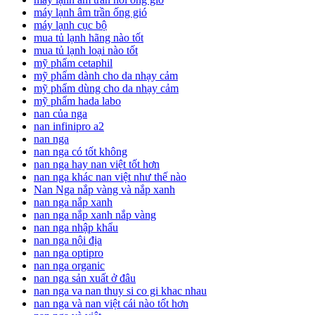
máy lạnh âm trần ống gió
máy lạnh cục bộ
mua tủ lạnh hãng nào tốt
mua tủ lạnh loại nào tốt
mỹ phẩm cetaphil
mỹ phẩm dành cho da nhạy cảm
mỹ phẩm dùng cho da nhạy cảm
mỹ phẩm hada labo
nan của nga
nan infinipro a2
nan nga
nan nga có tốt không
nan nga hay nan việt tốt hơn
nan nga khác nan việt như thế nào
Nan Nga nắp vàng và nắp xanh
nan nga nắp xanh
nan nga nắp xanh nắp vàng
nan nga nhập khẩu
nan nga nội địa
nan nga optipro
nan nga organic
nan nga sản xuất ở đâu
nan nga va nan thuy si co gi khac nhau
nan nga và nan việt cái nào tốt hơn