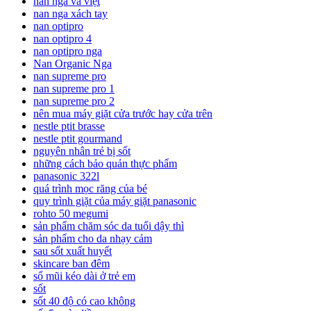
nan nga và việt
nan nga xách tay
nan optipro
nan optipro 4
nan optipro nga
Nan Organic Nga
nan supreme pro
nan supreme pro 1
nan supreme pro 2
nên mua máy giặt cửa trước hay cửa trên
nestle ptit brasse
nestle ptit gourmand
nguyên nhân trẻ bị sốt
những cách bảo quản thực phẩm
panasonic 322l
quá trình mọc răng của bé
quy trình giặt của máy giặt panasonic
rohto 50 megumi
sản phẩm chăm sóc da tuổi dậy thì
sản phẩm cho da nhạy cảm
sau sốt xuất huyết
skincare ban đêm
sổ mũi kéo dài ở trẻ em
sốt
sốt 40 độ có cao không