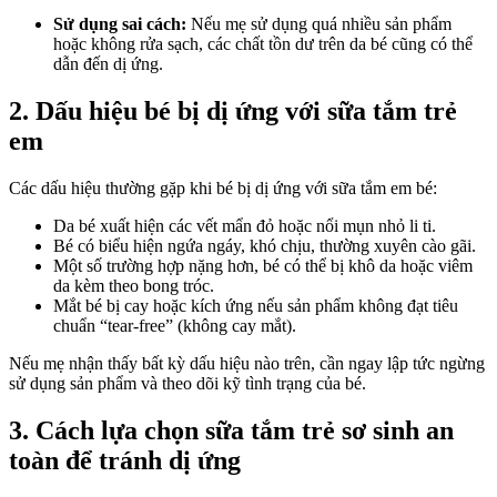
Sử dụng sai cách:
Nếu mẹ sử dụng quá nhiều sản phẩm
hoặc không rửa sạch, các chất tồn dư trên da bé cũng có thể
dẫn đến dị ứng.
2. Dấu hiệu bé bị dị ứng với sữa tắm trẻ
em
Các dấu hiệu thường gặp khi bé bị dị ứng với sữa tắm em bé:
Da bé xuất hiện các vết mẩn đỏ hoặc nổi mụn nhỏ li ti.
Bé có biểu hiện ngứa ngáy, khó chịu, thường xuyên cào gãi.
Một số trường hợp nặng hơn, bé có thể bị khô da hoặc viêm
da kèm theo bong tróc.
Mắt bé bị cay hoặc kích ứng nếu sản phẩm không đạt tiêu
chuẩn “tear-free” (không cay mắt).
Nếu mẹ nhận thấy bất kỳ dấu hiệu nào trên, cần ngay lập tức ngừng
sử dụng sản phẩm và theo dõi kỹ tình trạng của bé.
3. Cách lựa chọn sữa tắm trẻ sơ sinh an
toàn để tránh dị ứng