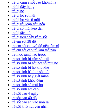
trẻ bị cúm a sốt cao không hạ
trẻ bị đầy bụng
trẻ bị ho
trẻ bị ho sổ mũi
trẻ bị ho và sổ mũi
trẻ bị rối loạn tiêu hóa
trẻ bị sổ mũi kéo dài
trẻ bị tắc mũi
trẻ bị tiêu chảy kèm sốt
trẻ em sốt 38 độ
trẻ em sốt cao 40 độ nên làm gì
trẻ em sốt cao thì làm thế nào
tre moc rang nao truoc
trẻ sơ sinh bị cảm sổ mũi
trẻ sơ sinh bị hắt hơi sổ mũi ho
tre so sinh bi ho kho khe
trẻ sơ sinh hắt hơi sổ mũi
trẻ sơ sinh hay giật mình
trẻ sơ sinh khóc đêm
trẻ sơ sinh sổ mũi ho
tre so sinh sot cao
trẻ sốt cao 4 ngày
trẻ sốt cao 40 độ
trẻ sốt cao ăn vào nôn ra
trẻ sốt k rõ nguyên nhân