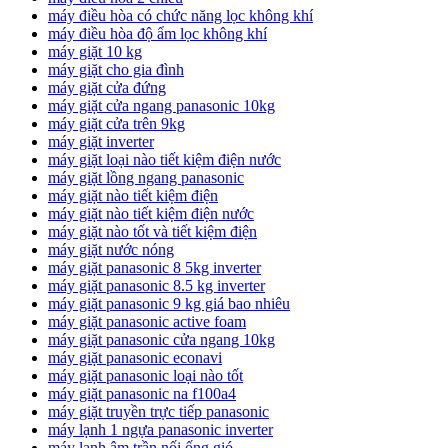
máy điều hòa có chức năng lọc không khí
máy điều hòa độ ẩm lọc không khí
máy giặt 10 kg
máy giặt cho gia đình
máy giặt cửa đứng
máy giặt cửa ngang panasonic 10kg
máy giặt cửa trên 9kg
máy giặt inverter
máy giặt loại nào tiết kiệm điện nước
máy giặt lồng ngang panasonic
máy giặt nào tiết kiệm điện
máy giặt nào tiết kiệm điện nước
máy giặt nào tốt và tiết kiệm điện
máy giặt nước nóng
máy giặt panasonic 8 5kg inverter
máy giặt panasonic 8.5 kg inverter
máy giặt panasonic 9 kg giá bao nhiêu
máy giặt panasonic active foam
máy giặt panasonic cửa ngang 10kg
máy giặt panasonic econavi
máy giặt panasonic loại nào tốt
máy giặt panasonic na f100a4
máy giặt truyền trực tiếp panasonic
máy lạnh 1 ngựa panasonic inverter
máy lạnh âm trần nối ống gió