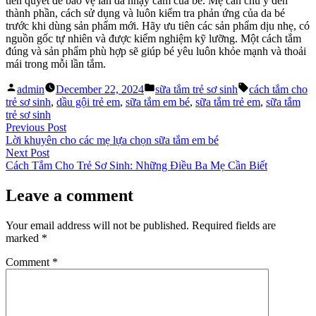
tiên quyết để bảo vệ làn da nhạy cảm của bé. Mẹ cần chú ý đến
thành phần, cách sử dụng và luôn kiểm tra phản ứng của da bé
trước khi dùng sản phẩm mới. Hãy ưu tiên các sản phẩm dịu nhẹ, có
nguồn gốc tự nhiên và được kiểm nghiệm kỹ lưỡng. Một cách tắm
đúng và sản phẩm phù hợp sẽ giúp bé yêu luôn khỏe mạnh và thoải
mái trong mỗi lần tắm.
Posted
Posted
Tags:
admin
December 22, 2024
sữa tắm trẻ sơ sinh
cách tắm cho
by
in
trẻ sơ sinh
,
dầu gội trẻ em
,
sữa tắm em bé
,
sữa tắm trẻ em
,
sữa tắm
trẻ sơ sinh
Post
Previous
Previous Post
post:
Lời khuyên cho các mẹ lựa chọn sữa tắm em bé
navigation
Next
Next Post
post:
Cách Tắm Cho Trẻ Sơ Sinh: Những Điều Ba Mẹ Cần Biết
Leave a comment
Your email address will not be published.
Required fields are
marked
*
Comment
*