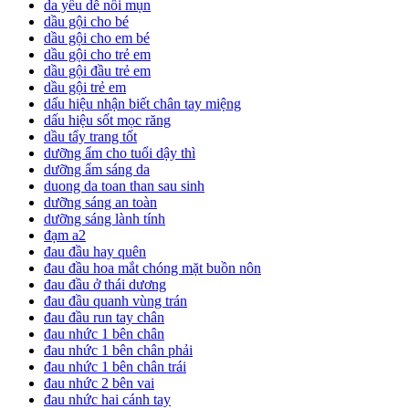
da yếu dễ nổi mụn
dầu gội cho bé
dầu gội cho em bé
dầu gội cho trẻ em
dầu gội đầu trẻ em
dầu gội trẻ em
dấu hiệu nhận biết chân tay miệng
dấu hiệu sốt mọc răng
dầu tẩy trang tốt
dưỡng ẩm cho tuổi dậy thì
dưỡng ẩm sáng da
duong da toan than sau sinh
dưỡng sáng an toàn
dưỡng sáng lành tính
đạm a2
đau đầu hay quên
đau đầu hoa mắt chóng mặt buồn nôn
đau đầu ở thái dương
đau đầu quanh vùng trán
đau đầu run tay chân
đau nhức 1 bên chân
đau nhức 1 bên chân phải
đau nhức 1 bên chân trái
đau nhức 2 bên vai
đau nhức hai cánh tay