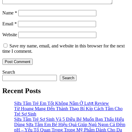
Name
*
Email
*
Website
Save my name, email, and website in this browser for the next
time I comment.
Search
Search
Recent Posts
Sữa Tắm Trẻ Em Tốt Không Nằm Ở Lượt Review
Từ Hoang Mang Đến Thành Thạo Bí Kíp Cách Tắm Cho
Trẻ Sơ Sinh
Sữa Tắm Trẻ Sơ Sinh Và 5 Điều Bé Muốn Bạn Thấu Hiểu
Dùng Sữa Tắm Em Bé Hiệu Quả Giúp Ngủ Ngon Cả Đêm
pH – Yếu Tố Quan Trọng Trong Mỹ Phẩm Dành Cho Da