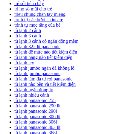
trẻ sốt tiêu chảy
trị ho sổ mũi cho trẻ
trieu chung chan tay mieng
trình tự các bước skincare
trình tự mọc răng của bé
tủ lạnh 2 cánh
tủ lạnh 3 cánh
tủ lạnh 3 cánh có ngăn đông mềm
tủ lạnh 322 lít panasonic
tủ lạnh để mức nào tiết kiệm điện
tủ lạnh hãng nào tiết kiệm điện
tủ lạnh icy
tủ lạnh jumbo ngăn đá khổng lồ
tủ lạnh jumbo panasonic
tủ lạnh làm đá tự rơi panasonic
tủ lạnh nào bền và tiết kiệm điện
tủ lạnh ngăn đông to
tủ lạnh nhiều cánh
tủ lạnh panasonic 255
tủ lạnh panasonic 290 lít
tủ lạnh panasonic 290l
tủ lạnh panasonic 306 lít
tủ lạnh panasonic 306l
tủ lạnh panasonic 363 lít
tủ lạnh panasonic 368l