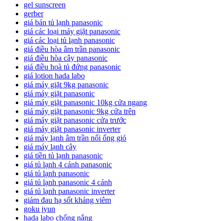
gel sunscreen
gerber
giá bán tủ lạnh panasonic
giá các loại máy giặt panasonic
giá các loại tủ lạnh panasonic
giá điều hòa âm trần panasonic
giá điều hòa cây panasonic
giá điều hoà tủ đứng panasonic
giá lotion hada labo
giá máy giặt 9kg panasonic
giá máy giặt panasonic
giá máy giặt panasonic 10kg cửa ngang
giá máy giặt panasonic 9kg cửa trên
giá máy giặt panasonic cửa trước
giá máy giặt panasonic inverter
giá máy lạnh âm trần nối ống gió
giá máy lạnh cây
giá tiền tủ lạnh panasonic
giá tủ lạnh 4 cánh panasonic
giá tủ lạnh panasonic
giá tủ lạnh panasonic 4 cánh
giá tủ lạnh panasonic inverter
giảm đau hạ sốt kháng viêm
goku jyun
hada labo chống nắng