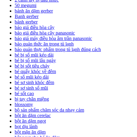
50 megumi
bánh ăn dặm gerber
Banh gerber
bánh gerber
báo giá điều hòa cây
báo giá điều hòa cây panasonic
báo giá máy điều hòa âm trần panasonic
bảo quản thức ăn trong tủ lạnh
bảo quản thực phẩm trong tủ lạnh đúng cách
bé bị sổ mũi kéo dài
bé bị sổ mũi lâu ngày
bé bị sốt tiêu chảy
bé quấy khóc về đêm
bé sổ mũi kéo dài
bé sơ sinh khóc đêm
bé sơ sinh sổ mũi
bé sốt cao
bị tay chân miệng
blossomy
bộ sản phẩm chăm sóc da nhạy cảm
bột ăn dặm cerelac
bột ăn dặm ngọt
bọt dịu lành
bột mặn ăn dặm