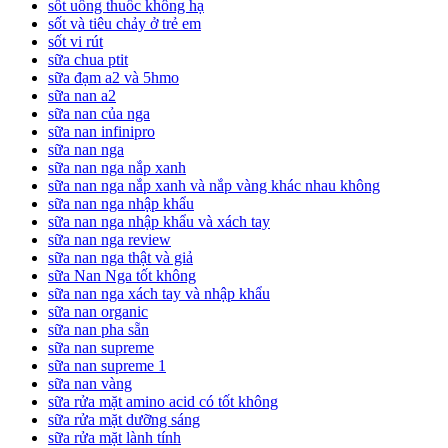
sốt uống thuốc không hạ
sốt và tiêu chảy ở trẻ em
sốt vi rút
sữa chua ptit
sữa đạm a2 và 5hmo
sữa nan a2
sữa nan của nga
sữa nan infinipro
sữa nan nga
sữa nan nga nắp xanh
sữa nan nga nắp xanh và nắp vàng khác nhau không
sữa nan nga nhập khẩu
sữa nan nga nhập khẩu và xách tay
sữa nan nga review
sữa nan nga thật và giả
sữa Nan Nga tốt không
sữa nan nga xách tay và nhập khẩu
sữa nan organic
sữa nan pha sẵn
sữa nan supreme
sữa nan supreme 1
sữa nan vàng
sữa rửa mặt amino acid có tốt không
sữa rửa mặt dưỡng sáng
sữa rửa mặt lành tính