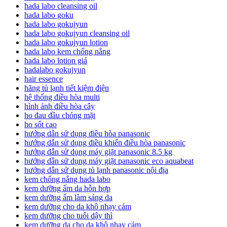
hada labo cleansing oil
hada labo goku
hada labo gokujyun
hada labo gokujyun cleansing oil
hada labo gokujyun lotion
hada labo kem chống nắng
hada labo lotion giá
hadalabo gokujyun
hair essence
hãng tủ lạnh tiết kiệm điện
hệ thống điều hòa multi
hình ảnh điều hòa cây
ho đau đầu chóng mặt
ho sốt cao
hướng dẫn sử dụng điều hòa panasonic
hướng dẫn sử dụng điều khiển điều hòa panasonic
hướng dẫn sử dụng máy giặt panasonic 8.5 kg
hướng dẫn sử dụng máy giặt panasonic eco aquabeat
hướng dẫn sử dụng tủ lạnh panasonic nội địa
kem chống nắng hada labo
kem dưỡng ẩm da hỗn hợp
kem dưỡng ẩm làm sáng da
kem dưỡng cho da khô nhạy cảm
kem dưỡng cho tuổi dậy thì
kem dưỡng da cho da khô nhạy cảm