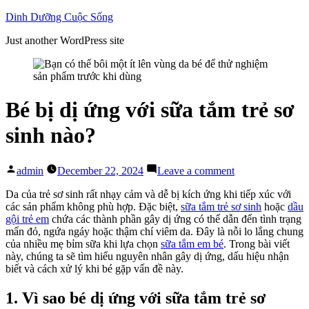
Skip
Dinh Dưỡng Cuộc Sống
to
Just another WordPress site
content
Bé bị dị ứng với sữa tắm trẻ sơ
sinh nào?
Posted
on
admin
December 22, 2024
Leave a comment
by
Bé
bị
Da của trẻ sơ sinh rất nhạy cảm và dễ bị kích ứng khi tiếp xúc với
dị
các sản phẩm không phù hợp. Đặc biệt,
sữa tắm trẻ sơ sinh
hoặc
dầu
ứng
gội trẻ em
chứa các thành phần gây dị ứng có thể dẫn đến tình trạng
với
mẩn đỏ, ngứa ngáy hoặc thậm chí viêm da. Đây là nỗi lo lắng chung
sữa
của nhiều mẹ bỉm sữa khi lựa chọn
sữa tắm em bé
. Trong bài viết
tắm
này, chúng ta sẽ tìm hiểu nguyên nhân gây dị ứng, dấu hiệu nhận
trẻ
biết và cách xử lý khi bé gặp vấn đề này.
sơ
sinh
1. Vì sao bé dị ứng với sữa tắm trẻ sơ
nào?