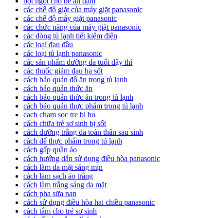
bột ngọt cho bé ăn dặm
các chế độ giặt của máy giặt panasonic
các chế độ máy giặt panasonic
các chức năng của máy giặt panasonic
các dòng tủ lạnh tiết kiệm điện
các loại đau đầu
các loại tủ lạnh panasonic
các sản phẩm dưỡng da tuổi dậy thì
các thuốc giảm đau hạ sốt
cách bảo quản đồ ăn trong tủ lạnh
cách bảo quản thức ăn
cách bảo quản thức ăn trong tủ lạnh
cách bảo quản thực phẩm trong tủ lạnh
cach cham soc tre bi ho
cách chữa trẻ sơ sinh bị sốt
cách dưỡng trắng da toàn thân sau sinh
cách để thực phẩm trong tủ lạnh
cách gấp quần áo
cách hướng dẫn sử dụng điều hòa panasonic
cách làm da mặt sáng mịn
cách làm sạch áo trắng
cách làm trắng sáng da mặt
cách pha sữa nan
cách sử dụng điều hòa hai chiều panasonic
cách tắm cho trẻ sơ sinh