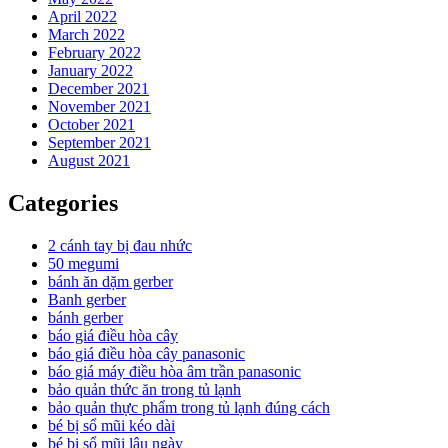
April 2022
March 2022
February 2022
January 2022
December 2021
November 2021
October 2021
September 2021
August 2021
Categories
2 cánh tay bị đau nhức
50 megumi
bánh ăn dặm gerber
Banh gerber
bánh gerber
báo giá điều hòa cây
báo giá điều hòa cây panasonic
báo giá máy điều hòa âm trần panasonic
bảo quản thức ăn trong tủ lạnh
bảo quản thực phẩm trong tủ lạnh đúng cách
bé bị sổ mũi kéo dài
bé bị sổ mũi lâu ngày