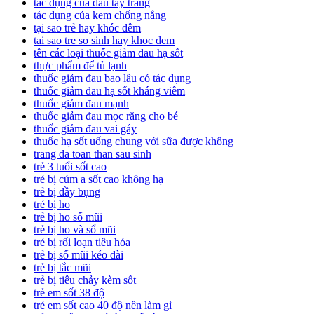
tác dụng của dầu tẩy trang
tác dụng của kem chống nắng
tại sao trẻ hay khóc đêm
tai sao tre so sinh hay khoc dem
tên các loại thuốc giảm đau hạ sốt
thực phẩm để tủ lạnh
thuốc giảm đau bao lâu có tác dụng
thuốc giảm đau hạ sốt kháng viêm
thuốc giảm đau mạnh
thuốc giảm đau mọc răng cho bé
thuốc giảm đau vai gáy
thuốc hạ sốt uống chung với sữa được không
trang da toan than sau sinh
trẻ 3 tuổi sốt cao
trẻ bị cúm a sốt cao không hạ
trẻ bị đầy bụng
trẻ bị ho
trẻ bị ho sổ mũi
trẻ bị ho và sổ mũi
trẻ bị rối loạn tiêu hóa
trẻ bị sổ mũi kéo dài
trẻ bị tắc mũi
trẻ bị tiêu chảy kèm sốt
trẻ em sốt 38 độ
trẻ em sốt cao 40 độ nên làm gì