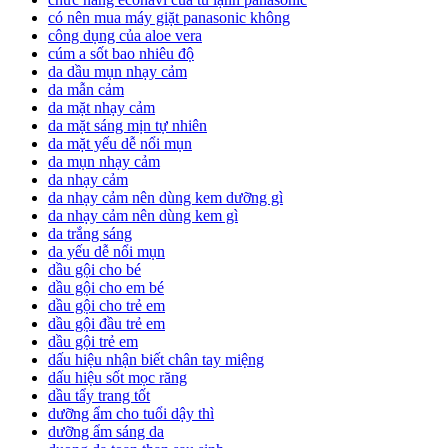
có nên mua máy giặt panasonic không
công dụng của aloe vera
cúm a sốt bao nhiêu độ
da dầu mụn nhạy cảm
da mẫn cảm
da mặt nhạy cảm
da mặt sáng mịn tự nhiên
da mặt yếu dễ nổi mụn
da mụn nhạy cảm
da nhạy cảm
da nhạy cảm nên dùng kem dưỡng gì
da nhạy cảm nên dùng kem gì
da trắng sáng
da yếu dễ nổi mụn
dầu gội cho bé
dầu gội cho em bé
dầu gội cho trẻ em
dầu gội đầu trẻ em
dầu gội trẻ em
dấu hiệu nhận biết chân tay miệng
dấu hiệu sốt mọc răng
dầu tẩy trang tốt
dưỡng ẩm cho tuổi dậy thì
dưỡng ẩm sáng da