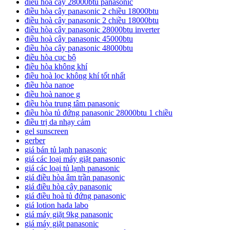
điều hòa cây 28000btu panasonic
điều hòa cây panasonic 2 chiều 18000btu
điều hoà cây panasonic 2 chiều 18000btu
điều hòa cây panasonic 28000btu inverter
điều hoà cây panasonic 45000btu
điều hòa cây panasonic 48000btu
điều hòa cục bộ
điều hòa không khí
điều hoà lọc không khí tốt nhất
điều hòa nanoe
điều hoà nanoe g
điều hòa trung tâm panasonic
điều hòa tủ đứng panasonic 28000btu 1 chiều
điều trị da nhạy cảm
gel sunscreen
gerber
giá bán tủ lạnh panasonic
giá các loại máy giặt panasonic
giá các loại tủ lạnh panasonic
giá điều hòa âm trần panasonic
giá điều hòa cây panasonic
giá điều hoà tủ đứng panasonic
giá lotion hada labo
giá máy giặt 9kg panasonic
giá máy giặt panasonic