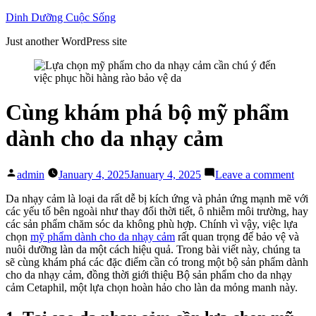
Skip
Dinh Dưỡng Cuộc Sống
to
Just another WordPress site
content
Cùng khám phá bộ mỹ phẩm
dành cho da nhạy cảm
Posted
on
admin
January 4, 2025
January 4, 2025
Leave a comment
by
Cùn
khá
Da nhạy cảm là loại da rất dễ bị kích ứng và phản ứng mạnh mẽ với
phá
các yếu tố bên ngoài như thay đổi thời tiết, ô nhiễm môi trường, hay
bộ
các sản phẩm chăm sóc da không phù hợp. Chính vì vậy, việc lựa
mỹ
chọn
mỹ phẩm dành cho da nhạy cảm
rất quan trọng để bảo vệ và
phẩ
nuôi dưỡng làn da một cách hiệu quả. Trong bài viết này, chúng ta
dành
sẽ cùng khám phá các đặc điểm cần có trong một bộ sản phẩm dành
cho
cho da nhạy cảm, đồng thời giới thiệu Bộ sản phẩm cho da nhạy
da
cảm Cetaphil, một lựa chọn hoàn hảo cho làn da mỏng manh này.
nhạy
cảm