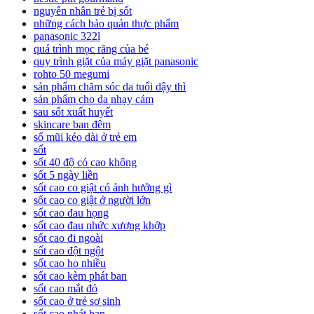
nguyên nhân trẻ bị sốt
những cách bảo quản thực phẩm
panasonic 322l
quá trình mọc răng của bé
quy trình giặt của máy giặt panasonic
rohto 50 megumi
sản phẩm chăm sóc da tuổi dậy thì
sản phẩm cho da nhạy cảm
sau sốt xuất huyết
skincare ban đêm
sổ mũi kéo dài ở trẻ em
sốt
sốt 40 độ có cao không
sốt 5 ngày liền
sốt cao co giật có ảnh hưởng gì
sốt cao co giật ở người lớn
sốt cao đau họng
sốt cao đau nhức xương khớp
sốt cao đi ngoài
sốt cao đột ngột
sốt cao ho nhiều
sốt cao kèm phát ban
sốt cao mắt đỏ
sốt cao ở trẻ sơ sinh
sốt cao phát ban