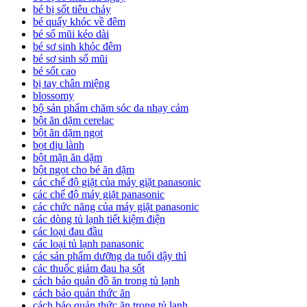
bé bị sốt tiêu chảy
bé quấy khóc về đêm
bé sổ mũi kéo dài
bé sơ sinh khóc đêm
bé sơ sinh sổ mũi
bé sốt cao
bị tay chân miệng
blossomy
bộ sản phẩm chăm sóc da nhạy cảm
bột ăn dặm cerelac
bột ăn dặm ngọt
bọt dịu lành
bột mặn ăn dặm
bột ngọt cho bé ăn dặm
các chế độ giặt của máy giặt panasonic
các chế độ máy giặt panasonic
các chức năng của máy giặt panasonic
các dòng tủ lạnh tiết kiệm điện
các loại đau đầu
các loại tủ lạnh panasonic
các sản phẩm dưỡng da tuổi dậy thì
các thuốc giảm đau hạ sốt
cách bảo quản đồ ăn trong tủ lạnh
cách bảo quản thức ăn
cách bảo quản thức ăn trong tủ lạnh