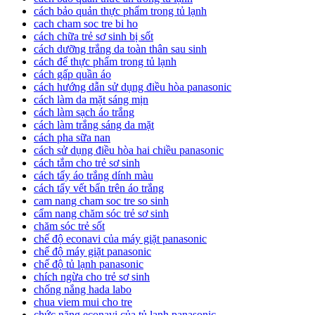
cách bảo quản thực phẩm trong tủ lạnh
cach cham soc tre bi ho
cách chữa trẻ sơ sinh bị sốt
cách dưỡng trắng da toàn thân sau sinh
cách để thực phẩm trong tủ lạnh
cách gấp quần áo
cách hướng dẫn sử dụng điều hòa panasonic
cách làm da mặt sáng mịn
cách làm sạch áo trắng
cách làm trắng sáng da mặt
cách pha sữa nan
cách sử dụng điều hòa hai chiều panasonic
cách tắm cho trẻ sơ sinh
cách tẩy áo trắng dính màu
cách tẩy vết bẩn trên áo trắng
cam nang cham soc tre so sinh
cẩm nang chăm sóc trẻ sơ sinh
chăm sóc trẻ sốt
chế độ econavi của máy giặt panasonic
chế độ máy giặt panasonic
chế độ tủ lạnh panasonic
chích ngừa cho trẻ sơ sinh
chống nắng hada labo
chua viem mui cho tre
chức năng econavi của tủ lạnh panasonic