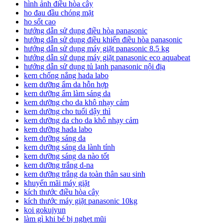
hình ảnh điều hòa cây
ho đau đầu chóng mặt
ho sốt cao
hướng dẫn sử dụng điều hòa panasonic
hướng dẫn sử dụng điều khiển điều hòa panasonic
hướng dẫn sử dụng máy giặt panasonic 8.5 kg
hướng dẫn sử dụng máy giặt panasonic eco aquabeat
hướng dẫn sử dụng tủ lạnh panasonic nội địa
kem chống nắng hada labo
kem dưỡng ẩm da hỗn hợp
kem dưỡng ẩm làm sáng da
kem dưỡng cho da khô nhạy cảm
kem dưỡng cho tuổi dậy thì
kem dưỡng da cho da khô nhạy cảm
kem dưỡng hada labo
kem dưỡng sáng da
kem dưỡng sáng da lành tính
kem dưỡng sáng da nào tốt
kem dưỡng trắng d-na
kem dưỡng trắng da toàn thân sau sinh
khuyến mãi máy giặt
kích thước điều hòa cây
kích thước máy giặt panasonic 10kg
koi gokujyun
làm gì khi bé bị nghẹt mũi