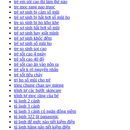
trẻ em sốt cao thì làm thế nào
tre moc rang nao truoc
trẻ sơ sinh bị cảm sổ mũi
trẻ sơ sinh bị hắt hơi sổ mũi ho
tre so sinh bi ho kho khe
trẻ sơ sinh hắt hơi sổ mũi
trẻ sơ sinh hay giật mình
trẻ sơ sinh khóc đêm
trẻ sơ sinh sổ mũi ho
tre so sinh sot cao
trẻ sốt cao 4 ngày
trẻ sốt cao 40 độ
trẻ sốt cao ăn vào nôn ra
trẻ sốt k rõ nguyên nhân
trẻ sốt tiêu chảy
trị ho sổ mũi cho trẻ
trieu chung chan tay mieng
trình tự các bước skincare
trình tự mọc răng của bé
tủ lạnh 2 cánh
tủ lạnh 3 cánh
tủ lạnh 3 cánh có ngăn đông mềm
tủ lạnh 322 lít panasonic
tủ lạnh để mức nào tiết kiệm điện
tủ lạnh hãng nào tiết kiệm điện