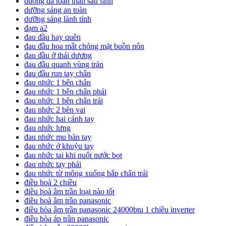
duong da toan than sau sinh
dưỡng sáng an toàn
dưỡng sáng lành tính
đạm a2
đau đầu hay quên
đau đầu hoa mắt chóng mặt buồn nôn
đau đầu ở thái dương
đau đầu quanh vùng trán
đau đầu run tay chân
đau nhức 1 bên chân
đau nhức 1 bên chân phải
đau nhức 1 bên chân trái
đau nhức 2 bên vai
đau nhức hai cánh tay
đau nhức lưng
đau nhức mu bàn tay
đau nhức ở khuỷu tay
đau nhức tai khi nuốt nước bọt
đau nhức tay phải
đau nhức từ mông xuống bắp chân trái
điều hoà 2 chiều
điều hoà âm trần loại nào tốt
điều hoà âm trần panasonic
điều hòa âm trần panasonic 24000btu 1 chiều inverter
điều hòa áp trần panasonic