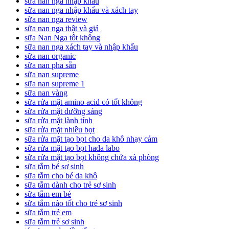
sữa nan nga nhập khẩu
sữa nan nga nhập khẩu và xách tay
sữa nan nga review
sữa nan nga thật và giả
sữa Nan Nga tốt không
sữa nan nga xách tay và nhập khẩu
sữa nan organic
sữa nan pha sẵn
sữa nan supreme
sữa nan supreme 1
sữa nan vàng
sữa rửa mặt amino acid có tốt không
sữa rửa mặt dưỡng sáng
sữa rửa mặt lành tính
sữa rửa mặt nhiều bọt
sữa rửa mặt tạo bọt cho da khô nhạy cảm
sữa rửa mặt tạo bọt hada labo
sữa rửa mặt tạo bọt không chứa xà phòng
sữa tắm bé sơ sinh
sữa tắm cho bé da khô
sữa tắm dành cho trẻ sơ sinh
sữa tắm em bé
sữa tắm nào tốt cho trẻ sơ sinh
sữa tắm trẻ em
sữa tắm trẻ sơ sinh