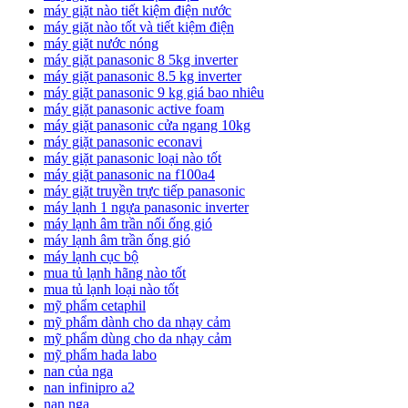
máy giặt nào tiết kiệm điện nước
máy giặt nào tốt và tiết kiệm điện
máy giặt nước nóng
máy giặt panasonic 8 5kg inverter
máy giặt panasonic 8.5 kg inverter
máy giặt panasonic 9 kg giá bao nhiêu
máy giặt panasonic active foam
máy giặt panasonic cửa ngang 10kg
máy giặt panasonic econavi
máy giặt panasonic loại nào tốt
máy giặt panasonic na f100a4
máy giặt truyền trực tiếp panasonic
máy lạnh 1 ngựa panasonic inverter
máy lạnh âm trần nối ống gió
máy lạnh âm trần ống gió
máy lạnh cục bộ
mua tủ lạnh hãng nào tốt
mua tủ lạnh loại nào tốt
mỹ phẩm cetaphil
mỹ phẩm dành cho da nhạy cảm
mỹ phẩm dùng cho da nhạy cảm
mỹ phẩm hada labo
nan của nga
nan infinipro a2
nan nga