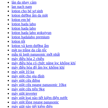
làn da nhạy cảm
lan nach nam
lotion cho bé sơ sinh
lotion dưỡng ẩm da mặt
lotion em bé
lotion hada labo
lotion hada labo
lotion hada labo gokujyun
lotion hadalabo premium
lotion tốt
lotion và kem dưỡng ẩm
mặt nạ trắng da cấp tốc
mẫu tủ lạnh panasonic mới nhất
máy điều hòa 2 chiều
máy điều hòa có chức năng lọc không khí
máy điều hòa độ ẩm lọc không khí
máy giặt 10 kg
máy giặt cho gia đình
máy giặt cửa đứng
máy giặt cửa ngang panasonic 10kg
máy giặt cửa trên 9kg
máy giặt inverter
máy giặt loại nào tiết kiệm điện nước
máy giặt lồng ngang panasonic
máy giặt nào tiết kiệm điện