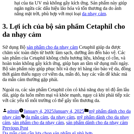
hại của tia UV mà không gây kích ứng. Sản phẩm này giúp
ngăn ngừa các dấu hiệu lão hóa và tổn thương da do ánh
nắng mặt trời, phù hợp với mọi loại
da nhạy cảm
.
3. Lợi ích của bộ sản phẩm Cetaphil cho
da nhạy cảm
Sử dụng Bộ
sản phẩm cho da nhạy cảm
Cetaphil giúp da được
chăm sóc toàn diện từ bước làm sạch, dưỡng ẩm đến bảo vệ. Các
sản phẩm của Cetaphil không chứa hương liệu, không có cồn, và
hoàn toàn không gây kích ứng, giúp bạn an tâm sử dụng mỗi ngày.
Bộ sản phẩm này giúp phục hồi và duy trì hàng rào bảo vệ da, đồng
thời giảm thiểu nguy cơ viêm da, mẩn đỏ, hay các vấn đề khác mà
da mẫn cảm thường gặp phải.
Ngoài ra, các sản phẩm Cetaphil còn có khả năng duy trì độ ẩm lâu
dài, giúp da luôn mềm mại và khỏe mạnh, ngay cả khi phải tiếp xúc
với các yếu tố môi trường có thể gây tổn thương da.
Posted
Posted
admin
January 4, 2025
January 4, 2025
mỹ phẩm dành cho da
by
in
Tags:
nhạy cảm
da mẫn cảm
,
da nhạy cảm
,
mỹ phẩm dành cho da nhạy
cảm
,
sản phẩm cho da nhạy cảm
,
sản phẩm dành cho da nhạy cảm
Post
Previous
Previous Post
post:
Da mẫn cảm cần lựa chọn sản phẩm gì phù hợp