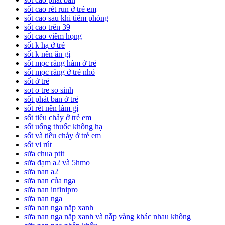
sốt cao rét run ở trẻ em
sốt cao sau khi tiêm phòng
sốt cao trên 39
sốt cao viêm họng
sốt k hạ ở trẻ
sốt k nên ăn gì
sốt mọc răng hàm ở trẻ
sốt mọc răng ở trẻ nhỏ
sốt ở trẻ
sot o tre so sinh
sốt phát ban ở trẻ
sốt rét nên làm gì
sốt tiêu chảy ở trẻ em
sốt uống thuốc không hạ
sốt và tiêu chảy ở trẻ em
sốt vi rút
sữa chua ptit
sữa đạm a2 và 5hmo
sữa nan a2
sữa nan của nga
sữa nan infinipro
sữa nan nga
sữa nan nga nắp xanh
sữa nan nga nắp xanh và nắp vàng khác nhau không