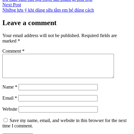
navigation
Next
Next Post
post:
Những lưu ý khi dùng sữa tắm em bé đúng cách
Leave a comment
Your email address will not be published.
Required fields are
marked
*
Comment
*
Name
*
Email
*
Website
Save my name, email, and website in this browser for the next
time I comment.