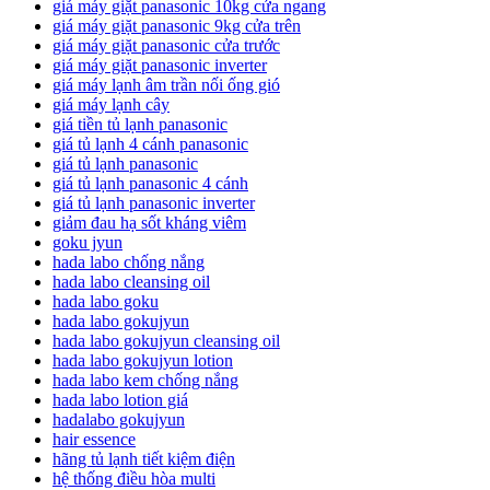
giá máy giặt panasonic 10kg cửa ngang
giá máy giặt panasonic 9kg cửa trên
giá máy giặt panasonic cửa trước
giá máy giặt panasonic inverter
giá máy lạnh âm trần nối ống gió
giá máy lạnh cây
giá tiền tủ lạnh panasonic
giá tủ lạnh 4 cánh panasonic
giá tủ lạnh panasonic
giá tủ lạnh panasonic 4 cánh
giá tủ lạnh panasonic inverter
giảm đau hạ sốt kháng viêm
goku jyun
hada labo chống nắng
hada labo cleansing oil
hada labo goku
hada labo gokujyun
hada labo gokujyun cleansing oil
hada labo gokujyun lotion
hada labo kem chống nắng
hada labo lotion giá
hadalabo gokujyun
hair essence
hãng tủ lạnh tiết kiệm điện
hệ thống điều hòa multi