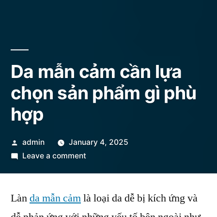
Da mẫn cảm cần lựa
chọn sản phẩm gì phù
hợp
Posted
admin
January 4, 2025
by
on
Leave a comment
Da
mẫn
Làn
da mẫn cảm
là loại da dễ bị kích ứng và
cảm
cần