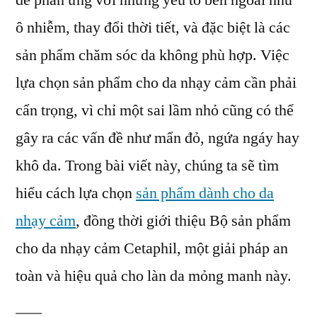
dễ phản ứng với những yếu tố bên ngoài như
lựa
ô nhiễm, thay đổi thời tiết, và đặc biệt là các
chọn
sản
sản phẩm chăm sóc da không phù hợp. Việc
phẩm
lựa chọn sản phẩm cho da nhạy cảm cần phải
gì
cẩn trọng, vì chỉ một sai lầm nhỏ cũng có thể
phù
hợp
gây ra các vấn đề như mẩn đỏ, ngứa ngáy hay
khô da. Trong bài viết này, chúng ta sẽ tìm
hiểu cách lựa chọn
sản phẩm dành cho da
nhạy cảm
, đồng thời giới thiệu Bộ sản phẩm
cho da nhạy cảm Cetaphil, một giải pháp an
toàn và hiệu quả cho làn da mỏng manh này.