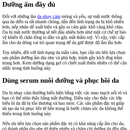
Dưỡng ẩm đầy đủ
Đối với những làn
da nhạy cảm
mỏng và yếu, sự mất nước thông
qua da diễn ra rất nhanh chóng, dẫn đến tình trạng da bị khô nhiều
hơn, nếp nhăn dễ xuất hiện và gây ra cảm giác khô căng khó chịu.
Da bị mất nước thường sẽ tiết dầu nhiều hơn như một cơ chế tự bảo
vệ khiến lỗ chân lông to dần và gây mất thẩm mỹ. Vì vậy, việc cấp
ẩm cho da đóng vai trò quan trọng để da giữ được độ ẩm lâu hơn.
Tuy nhiên, đối với tình trạng da mẫn cảm, bạn cần ưu tiên lựa chọn
sản phẩm dưỡng ẩm dịu nhẹ và phù hợp, tránh gây kích ứng trầm
trọng hơn. Kem dưỡng dạng gel có chiết xuất thiên nhiên có thể cân
nhắc trong tình huống này.
Dùng serum nuôi dưỡng và phục hồi da
Da bị nhạy cảm thường biểu hiện bằng việc các mao mạch nổi rõ và
bạn có thể nhìn thấy bằng mắt thường. Điều này cho thấy các lớp
biểu bì da đã bị tổn thương và hao mòn. Các sản phẩm đặc trị giúp
tái tạo da và phục hồi từ bên trong là bước chăm sóc da không thể
thiếu trong tình huống này.
Nêu ưu tiên lựa chọn sản phẩm đặc trị có khả năng cấp ẩm cho da,
có thành phần dịu nhẹ từ thiên nhiên và chăm chỉ dưỡng da đều đặn