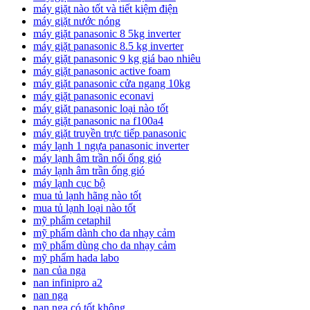
máy giặt nào tốt và tiết kiệm điện
máy giặt nước nóng
máy giặt panasonic 8 5kg inverter
máy giặt panasonic 8.5 kg inverter
máy giặt panasonic 9 kg giá bao nhiêu
máy giặt panasonic active foam
máy giặt panasonic cửa ngang 10kg
máy giặt panasonic econavi
máy giặt panasonic loại nào tốt
máy giặt panasonic na f100a4
máy giặt truyền trực tiếp panasonic
máy lạnh 1 ngựa panasonic inverter
máy lạnh âm trần nối ống gió
máy lạnh âm trần ống gió
máy lạnh cục bộ
mua tủ lạnh hãng nào tốt
mua tủ lạnh loại nào tốt
mỹ phẩm cetaphil
mỹ phẩm dành cho da nhạy cảm
mỹ phẩm dùng cho da nhạy cảm
mỹ phẩm hada labo
nan của nga
nan infinipro a2
nan nga
nan nga có tốt không