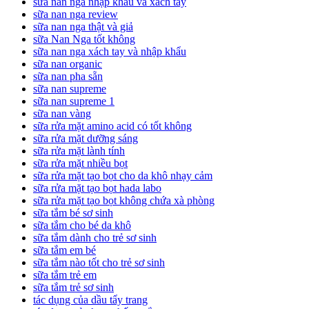
sữa nan nga nhập khẩu và xách tay
sữa nan nga review
sữa nan nga thật và giả
sữa Nan Nga tốt không
sữa nan nga xách tay và nhập khẩu
sữa nan organic
sữa nan pha sẵn
sữa nan supreme
sữa nan supreme 1
sữa nan vàng
sữa rửa mặt amino acid có tốt không
sữa rửa mặt dưỡng sáng
sữa rửa mặt lành tính
sữa rửa mặt nhiều bọt
sữa rửa mặt tạo bọt cho da khô nhạy cảm
sữa rửa mặt tạo bọt hada labo
sữa rửa mặt tạo bọt không chứa xà phòng
sữa tắm bé sơ sinh
sữa tắm cho bé da khô
sữa tắm dành cho trẻ sơ sinh
sữa tắm em bé
sữa tắm nào tốt cho trẻ sơ sinh
sữa tắm trẻ em
sữa tắm trẻ sơ sinh
tác dụng của dầu tẩy trang