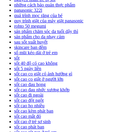
những cách bảo quản thực phẩm
panasonic 322l
quá trình mọc răng của bé
quy trình giặt của máy giặt panasonic
rohto 50 megumi
sản phẩm chăm sóc da tuổi dậy thì
sản phẩm cho da nhạy cảm
sau sốt xuất huyết
skincare ban đêm
sổ mũi kéo dài ở trẻ em
sốt
sốt 40 độ có cao không
sốt 5 ngày liền
sốt cao co giật có ảnh hưởng gì
sốt cao co giật ở người lớn
sốt cao đau họng
sốt cao đau nhức xương khớp
sốt cao đi ngoài
sốt cao đột ngột
sốt cao ho nhiều
sốt cao kèm phát ban
sốt cao mắt đỏ
sốt cao ở trẻ sơ sinh
sốt cao phát ban