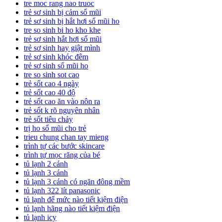
tre moc rang nao truoc
trẻ sơ sinh bị cảm sổ mũi
trẻ sơ sinh bị hắt hơi sổ mũi ho
tre so sinh bi ho kho khe
trẻ sơ sinh hắt hơi sổ mũi
trẻ sơ sinh hay giật mình
trẻ sơ sinh khóc đêm
trẻ sơ sinh sổ mũi ho
tre so sinh sot cao
trẻ sốt cao 4 ngày
trẻ sốt cao 40 độ
trẻ sốt cao ăn vào nôn ra
trẻ sốt k rõ nguyên nhân
trẻ sốt tiêu chảy
trị ho sổ mũi cho trẻ
trieu chung chan tay mieng
trình tự các bước skincare
trình tự mọc răng của bé
tủ lạnh 2 cánh
tủ lạnh 3 cánh
tủ lạnh 3 cánh có ngăn đông mềm
tủ lạnh 322 lít panasonic
tủ lạnh để mức nào tiết kiệm điện
tủ lạnh hãng nào tiết kiệm điện
tủ lạnh icy