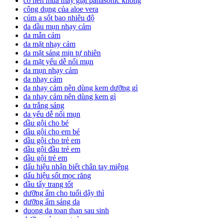
có nên mua máy giặt panasonic không
công dụng của aloe vera
cúm a sốt bao nhiêu độ
da dầu mụn nhạy cảm
da mẫn cảm
da mặt nhạy cảm
da mặt sáng mịn tự nhiên
da mặt yếu dễ nổi mụn
da mụn nhạy cảm
da nhạy cảm
da nhạy cảm nên dùng kem dưỡng gì
da nhạy cảm nên dùng kem gì
da trắng sáng
da yếu dễ nổi mụn
dầu gội cho bé
dầu gội cho em bé
dầu gội cho trẻ em
dầu gội đầu trẻ em
dầu gội trẻ em
dấu hiệu nhận biết chân tay miệng
dấu hiệu sốt mọc răng
dầu tẩy trang tốt
dưỡng ẩm cho tuổi dậy thì
dưỡng ẩm sáng da
duong da toan than sau sinh