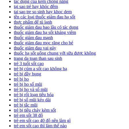
tác dụng của kem chống nắng
tại sao trẻ hay khóc đêm
tai sao tre so sinh hay khoc dem
tên các loại thuốc giảm đau hạ sốt
thực phẩm để tủ lạnh
thuốc giảm đau bao lâu có tác dụng
thuốc giảm đau hạ sốt kháng viêm
thuốc giảm đau mạnh
thuốc giảm đau mọc răng cho bé
thuốc giảm đau vai gáy
thuốc hạ sốt uống chung với sữa được không
trang da toan than sau sinh
trẻ 3 tuổi sốt cao
trẻ bị cúm a sốt cao không hạ
trẻ bị đầy bụng
trẻ bị ho
trẻ bị ho sổ mũi
trẻ bị ho và sổ mũi
trẻ bị rối loạn tiêu hóa
trẻ bị sổ mũi kéo dài
trẻ bị tắc mũi
trẻ bị tiêu chảy kèm sốt
trẻ em sốt 38 độ
trẻ em sốt cao 40 độ nên làm gì
trẻ em sốt cao thì làm thế nào