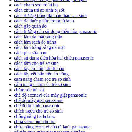
cach cham soc tre bi ho
cách chữa trẻ sơ sinh bị sốt
cách dưỡng trắng da toàn thân sau sinh
cách để thực phẩm trong tủ lạnh
cách gấp quần áo
cách hướng dẫn sử dụng điều hòa panasonic
cách làm da mặt sáng mịn
cách làm sạch áo trắng
cách làm trắng sáng da mặt
cách pha sữa nan
cách sử dụng điều hòa hai chiều panasonic
cách tắm cho trẻ sơ sinh
cách tẩy áo trắng dính màu
cách tẩy vết bẩn trên áo trắng
cam nang cham soc tre so sinh
cẩm nang chăm sóc trẻ sơ sinh
chăm sóc trẻ sốt
chế độ econavi của máy giặt panasonic
chế độ máy giặt panasonic
chế độ tủ lạnh panasonic
chích ngừa cho trẻ sơ sinh
chống nắng hada labo
chua viem mui cho tre
chức năng econavi của tủ lạnh panasonic