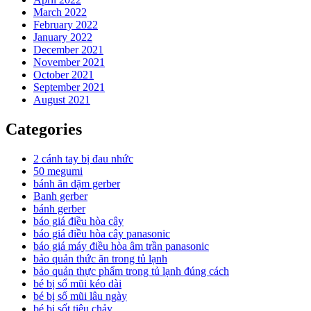
March 2022
February 2022
January 2022
December 2021
November 2021
October 2021
September 2021
August 2021
Categories
2 cánh tay bị đau nhức
50 megumi
bánh ăn dặm gerber
Banh gerber
bánh gerber
báo giá điều hòa cây
báo giá điều hòa cây panasonic
báo giá máy điều hòa âm trần panasonic
bảo quản thức ăn trong tủ lạnh
bảo quản thực phẩm trong tủ lạnh đúng cách
bé bị sổ mũi kéo dài
bé bị sổ mũi lâu ngày
bé bị sốt tiêu chảy