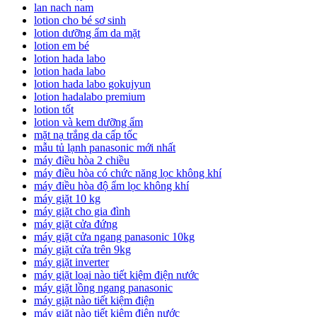
lan nach nam
lotion cho bé sơ sinh
lotion dưỡng ẩm da mặt
lotion em bé
lotion hada labo
lotion hada labo
lotion hada labo gokujyun
lotion hadalabo premium
lotion tốt
lotion và kem dưỡng ẩm
mặt nạ trắng da cấp tốc
mẫu tủ lạnh panasonic mới nhất
máy điều hòa 2 chiều
máy điều hòa có chức năng lọc không khí
máy điều hòa độ ẩm lọc không khí
máy giặt 10 kg
máy giặt cho gia đình
máy giặt cửa đứng
máy giặt cửa ngang panasonic 10kg
máy giặt cửa trên 9kg
máy giặt inverter
máy giặt loại nào tiết kiệm điện nước
máy giặt lồng ngang panasonic
máy giặt nào tiết kiệm điện
máy giặt nào tiết kiệm điện nước