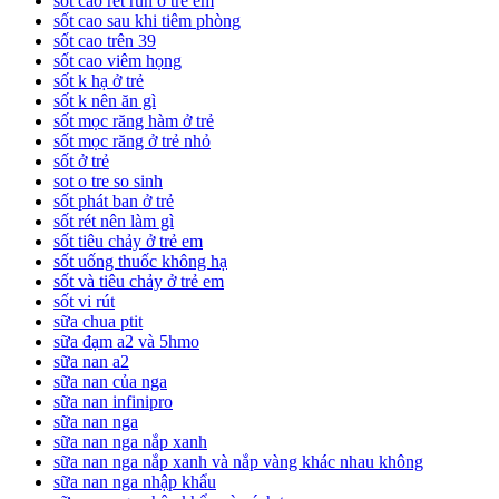
sốt cao rét run ở trẻ em
sốt cao sau khi tiêm phòng
sốt cao trên 39
sốt cao viêm họng
sốt k hạ ở trẻ
sốt k nên ăn gì
sốt mọc răng hàm ở trẻ
sốt mọc răng ở trẻ nhỏ
sốt ở trẻ
sot o tre so sinh
sốt phát ban ở trẻ
sốt rét nên làm gì
sốt tiêu chảy ở trẻ em
sốt uống thuốc không hạ
sốt và tiêu chảy ở trẻ em
sốt vi rút
sữa chua ptit
sữa đạm a2 và 5hmo
sữa nan a2
sữa nan của nga
sữa nan infinipro
sữa nan nga
sữa nan nga nắp xanh
sữa nan nga nắp xanh và nắp vàng khác nhau không
sữa nan nga nhập khẩu