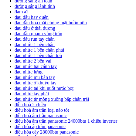
dưỡng sáng an toàn
dưỡng sáng lành tính
đạm a2
đau đầu hay quên
đau đầu hoa mắt chóng mặt buồn nôn
đau đầu ở thái dương
đau đầu quanh vùng trán
đau đầu run tay chân
đau nhức 1 bên chân
đau nhức 1 bên chân phải
đau nhức 1 bên chân trái
đau nhức 2 bên vai
đau nhức hai cánh tay
đau nhức lưng
đau nhức mu bàn tay
đau nhức ở khuỷu tay
đau nhức tai khi nuốt nước bọt
đau nhức tay phải
đau nhức từ mông xuống bắp chân trái
điều hoà 2 chiều
điều hoà âm trần loại nào tốt
điều hoà âm trần panasonic
điều hòa âm trần panasonic 24000btu 1 chiều inverter
điều hòa áp trần panasonic
điều hòa cây 28000btu panasonic