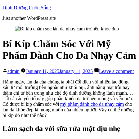
Skip
Dinh Dưỡng Cuộc Sống
to
Just another WordPress site
content
Bí Kíp Chăm Sóc Với Mỹ
Phẩm Dành Cho Da Nhạy Cảm
Posted
on
admin
January 11, 2025
January 11, 2025
Leave a comment
by
Bí
Kí
Hằng ngày, làn da của chúng ta phải đối diện với nhiều tác động
C
xấu từ môi trường bên ngoài như khói bụi, ánh nắng mặt trời hay
Só
thậm chí từ bên trong như chế độ dinh dưỡng không lành mạnh,…
Vớ
Tất cả các yếu tố này góp phần khiến da trở nên mỏng và yếu hơn.
M
Có được bí kíp chăm sóc với
mỹ phẩm dành cho da nhạy cảm
cho
Ph
làn da khỏe đẹp là mong muốn của nhiều người. Vậy cụ thể những
Dà
bí kíp đó như thế nào?
Ch
D
Làm sạch da với sữa rửa mặt dịu nhẹ
Nh
C