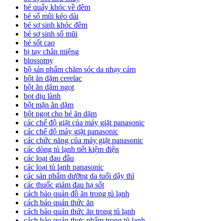
bé quấy khóc về đêm
bé sổ mũi kéo dài
bé sơ sinh khóc đêm
bé sơ sinh sổ mũi
bé sốt cao
bị tay chân miệng
blossomy
bộ sản phẩm chăm sóc da nhạy cảm
bột ăn dặm cerelac
bột ăn dặm ngọt
bọt dịu lành
bột mặn ăn dặm
bột ngọt cho bé ăn dặm
các chế độ giặt của máy giặt panasonic
các chế độ máy giặt panasonic
các chức năng của máy giặt panasonic
các dòng tủ lạnh tiết kiệm điện
các loại đau đầu
các loại tủ lạnh panasonic
các sản phẩm dưỡng da tuổi dậy thì
các thuốc giảm đau hạ sốt
cách bảo quản đồ ăn trong tủ lạnh
cách bảo quản thức ăn
cách bảo quản thức ăn trong tủ lạnh
cách bảo quản thực phẩm trong tủ lạnh