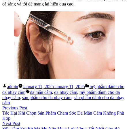
cả sáng và tối để mang lại hiệu quả cao.
Posted
Posted
admin
January 11, 2025
January 11, 2025
mỹ phẩm dành cho
by
in
Tags:
da nhạy cảm
da mẫn cảm
,
da nhạy cảm
,
mỹ phẩm dành cho da
nhạy cảm
,
sản phẩm cho da nhạy cảm
,
sản phẩm dành cho da nhạy
cảm
Post
Previous
Previous Post
post:
Tác Hại Khi Chọn Sản Phẩm Chăm Sóc Da Mẫn Cảm Không Phù
navigation
Hợp
Next
Next Post
post:
Sữa Tắm Em Bé Mà Mẹ Nên Mua: Lựa Chọn Tốt Nhất Cho Bé