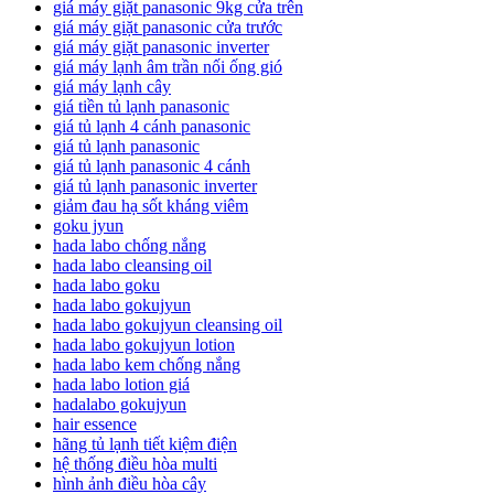
giá máy giặt panasonic 9kg cửa trên
giá máy giặt panasonic cửa trước
giá máy giặt panasonic inverter
giá máy lạnh âm trần nối ống gió
giá máy lạnh cây
giá tiền tủ lạnh panasonic
giá tủ lạnh 4 cánh panasonic
giá tủ lạnh panasonic
giá tủ lạnh panasonic 4 cánh
giá tủ lạnh panasonic inverter
giảm đau hạ sốt kháng viêm
goku jyun
hada labo chống nắng
hada labo cleansing oil
hada labo goku
hada labo gokujyun
hada labo gokujyun cleansing oil
hada labo gokujyun lotion
hada labo kem chống nắng
hada labo lotion giá
hadalabo gokujyun
hair essence
hãng tủ lạnh tiết kiệm điện
hệ thống điều hòa multi
hình ảnh điều hòa cây