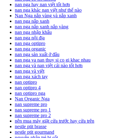
nan nga hay nan việt tốt hơn
nan nga khác nan việt như thế nào
Nan Nga nắp vàng và nắp xanh
nan nga nắp xanh
nan nga nắp xanh nắp vàng
nan nga nhập khẩu
nan nga nội địa
nan nga optipro
nan nga organic
nan nga sản xuất ở đâu
nan nga va nan thuy si co gi khac nhau
nan nga và nan việt cái nào tốt hơn
nan nga và việt
nan nga xách tay
nan optipro
nan optipro 4
nan optipro nga
Nan Organic Nga
nan supreme pro
nan supreme pro 1
nan supreme pro 2
nên mua máy giặt cửa trước hay cửa trên
nestle ptit brasse
nestle ptit gourmand
nguyên nhân trẻ bị sốt