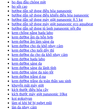
ho đau đầu chóng mặt
ho sốt cao
hướng dẫn sử dụng điều hòa panasonic
hướng dẫn sử dụng điều khiển điều hòa panasonic
hướng dẫn sử dụng máy giặt panasonic 8.5 kg
hướng dẫn sử dụng máy giặt panasonic eco aquabeat
hướng dẫn sử dụng tủ lạnh panasonic nội địa
kem chống nắng hada labo
kem dưỡng ẩm da hỗn hợp
kem dưỡng ẩm làm sáng da
kem dưỡng cho da khô nhạy cảm
kem dưỡng cho tuổi dậy thì
kem dưỡng da cho da khô nhạy cảm
kem dưỡng hada labo
kem dưỡng sáng da
kem dưỡng sáng da lành tính
kem dưỡng sáng da nào tốt
kem dưỡng trắng d-na
kem dưỡng trắng da toàn thân sau sinh
khuyến mãi máy giặt
kích thước điều hòa cây
kích thước máy giặt panasonic 10kg
koi gokujyun
làm gì khi bé bị nghẹt mũi
làn da nhạy cảm