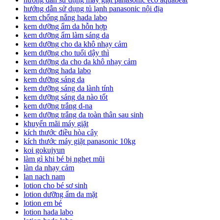
hướng dẫn sử dụng tủ lạnh panasonic nội địa
kem chống nắng hada labo
kem dưỡng ẩm da hỗn hợp
kem dưỡng ẩm làm sáng da
kem dưỡng cho da khô nhạy cảm
kem dưỡng cho tuổi dậy thì
kem dưỡng da cho da khô nhạy cảm
kem dưỡng hada labo
kem dưỡng sáng da
kem dưỡng sáng da lành tính
kem dưỡng sáng da nào tốt
kem dưỡng trắng d-na
kem dưỡng trắng da toàn thân sau sinh
khuyến mãi máy giặt
kích thước điều hòa cây
kích thước máy giặt panasonic 10kg
koi gokujyun
làm gì khi bé bị nghẹt mũi
làn da nhạy cảm
lan nach nam
lotion cho bé sơ sinh
lotion dưỡng ẩm da mặt
lotion em bé
lotion hada labo