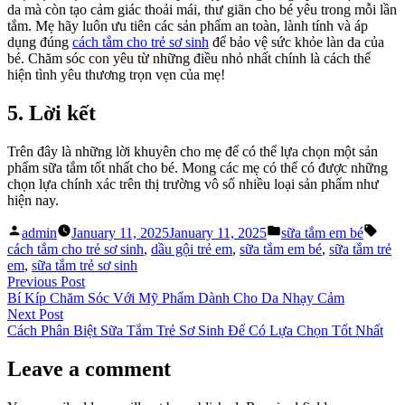
da mà còn tạo cảm giác thoải mái, thư giãn cho bé yêu trong mỗi lần
tắm. Mẹ hãy luôn ưu tiên các sản phẩm an toàn, lành tính và áp
dụng đúng
cách tắm cho trẻ sơ sinh
để bảo vệ sức khỏe làn da của
bé. Chăm sóc con yêu từ những điều nhỏ nhất chính là cách thể
hiện tình yêu thương trọn vẹn của mẹ!
5. Lời kết
Trên đây là những lời khuyên cho mẹ để có thể lựa chọn một sản
phẩm sữa tắm tốt nhất cho bé. Mong các mẹ có thể có được những
chọn lựa chính xác trên thị trường vô số nhiều loại sản phẩm như
hiện nay.
Posted
Posted
Tags
admin
January 11, 2025
January 11, 2025
sữa tắm em bé
by
in
cách tắm cho trẻ sơ sinh
,
dầu gội trẻ em
,
sữa tắm em bé
,
sữa tắm trẻ
em
,
sữa tắm trẻ sơ sinh
Post
Previous
Previous Post
post:
Bí Kíp Chăm Sóc Với Mỹ Phẩm Dành Cho Da Nhạy Cảm
navigation
Next
Next Post
post:
Cách Phân Biệt Sữa Tắm Trẻ Sơ Sinh Để Có Lựa Chọn Tốt Nhất
Leave a comment