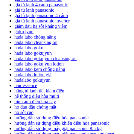
giá tủ lạnh 4 cánh panasonic
giá tủ lạnh panasonic
giá tủ lạnh panasonic 4 cánh
giá tủ lạnh panasonic inverter
giảm đau hạ sốt kháng viêm
goku jyun
hada labo chống nắng
hada labo cleansing oil
hada labo goku
hada labo gokujyun
hada labo gokujyun cleansing oil
hada labo gokujyun lotion
hada labo kem chống nắng
hada labo lotion giá
hadalabo gokujyun
hair essence
hãng tủ lạnh tiết kiệm điện
hệ thống điều hòa multi
hình ảnh điều hòa cây
ho đau đầu chóng mặt
ho sốt cao
hướng dẫn sử dụng điều hòa panasonic
hướng dẫn sử dụng điều khiển điều hòa panasonic
hướng dẫn sử dụng máy giặt panasonic 8.5 kg
hướng dẫn sử dụng máy giặt panasonic eco aquabeat