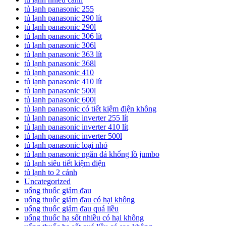
tủ lạnh panasonic 255
tủ lạnh panasonic 290 lít
tủ lạnh panasonic 290l
tủ lạnh panasonic 306 lít
tủ lạnh panasonic 306l
tủ lạnh panasonic 363 lít
tủ lạnh panasonic 368l
tủ lạnh panasonic 410
tủ lạnh panasonic 410 lít
tủ lạnh panasonic 500l
tủ lạnh panasonic 600l
tủ lạnh panasonic có tiết kiệm điện không
tủ lạnh panasonic inverter 255 lít
tủ lạnh panasonic inverter 410 lít
tủ lạnh panasonic inverter 500l
tủ lạnh panasonic loại nhỏ
tủ lạnh panasonic ngăn đá khổng lồ jumbo
tủ lạnh siêu tiết kiệm điện
tủ lạnh to 2 cánh
Uncategorized
uống thuốc giảm đau
uống thuốc giảm đau có hại không
uống thuốc giảm đau quá liều
uống thuốc hạ sốt nhiều có hại không