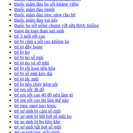
thuốc giảm đau hạ sốt kháng viêm
thuốc giảm đau mạnh
thuốc giảm đau mọc răng cho bé
thuốc giảm đau vai gáy
thuốc hạ sốt uống chung với sữa được không
trang da toan than sau sinh
trẻ 3 tuổi sốt cao
trẻ bị cúm a sốt cao không hạ
trẻ bị đầy bụng
trẻ bị ho
trẻ bị ho sổ mũi
trẻ bị ho và sổ mũi
trẻ bị rối loạn tiêu hóa
trẻ bị sổ mũi kéo dài
trẻ bị tắc mũi
trẻ bị tiêu chảy kèm sốt
trẻ em sốt 38 độ
trẻ em sốt cao 40 độ nên làm gì
trẻ em sốt cao thì làm thế nào
tre moc rang nao truoc
trẻ sơ sinh bị cảm sổ mũi
trẻ sơ sinh bị hắt hơi sổ mũi ho
tre so sinh bi ho kho khe
trẻ sơ sinh hắt hơi sổ mũi
trẻ sơ sinh hay giật mình