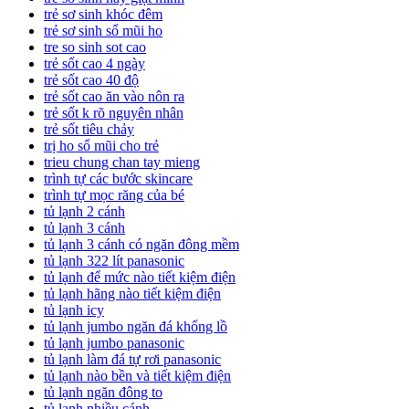
trẻ sơ sinh khóc đêm
trẻ sơ sinh sổ mũi ho
tre so sinh sot cao
trẻ sốt cao 4 ngày
trẻ sốt cao 40 độ
trẻ sốt cao ăn vào nôn ra
trẻ sốt k rõ nguyên nhân
trẻ sốt tiêu chảy
trị ho sổ mũi cho trẻ
trieu chung chan tay mieng
trình tự các bước skincare
trình tự mọc răng của bé
tủ lạnh 2 cánh
tủ lạnh 3 cánh
tủ lạnh 3 cánh có ngăn đông mềm
tủ lạnh 322 lít panasonic
tủ lạnh để mức nào tiết kiệm điện
tủ lạnh hãng nào tiết kiệm điện
tủ lạnh icy
tủ lạnh jumbo ngăn đá khổng lồ
tủ lạnh jumbo panasonic
tủ lạnh làm đá tự rơi panasonic
tủ lạnh nào bền và tiết kiệm điện
tủ lạnh ngăn đông to
tủ lạnh nhiều cánh