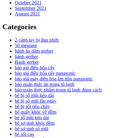
October 2021
September 2021
August 2021
Categories
2 cánh tay bị đau nhức
50 megumi
bánh ăn dặm gerber
bánh gerber
Banh gerber
báo giá điều hòa cây
báo giá điều hòa cây panasonic
báo giá máy điều hòa âm trần panasonic
bảo quản thức ăn trong tủ lạnh
bảo quản thực phẩm trong tủ lạnh đúng cách
bé bị sổ mũi kéo dài
bé bị sổ mũi lâu ngày
bé bị sốt tiêu chảy
bé quấy khóc về đêm
bé sổ mũi kéo dài
bé sơ sinh khóc đêm
bé sơ sinh sổ mũi
bé sốt cao