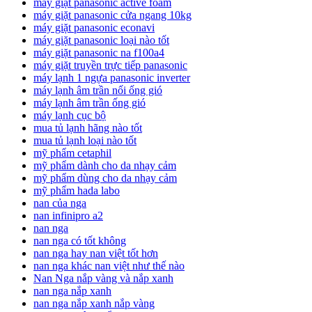
máy giặt panasonic active foam
máy giặt panasonic cửa ngang 10kg
máy giặt panasonic econavi
máy giặt panasonic loại nào tốt
máy giặt panasonic na f100a4
máy giặt truyền trực tiếp panasonic
máy lạnh 1 ngựa panasonic inverter
máy lạnh âm trần nối ống gió
máy lạnh âm trần ống gió
máy lạnh cục bộ
mua tủ lạnh hãng nào tốt
mua tủ lạnh loại nào tốt
mỹ phẩm cetaphil
mỹ phẩm dành cho da nhạy cảm
mỹ phẩm dùng cho da nhạy cảm
mỹ phẩm hada labo
nan của nga
nan infinipro a2
nan nga
nan nga có tốt không
nan nga hay nan việt tốt hơn
nan nga khác nan việt như thế nào
Nan Nga nắp vàng và nắp xanh
nan nga nắp xanh
nan nga nắp xanh nắp vàng