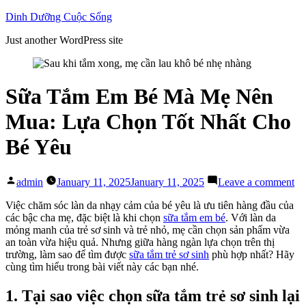
Skip
Dinh Dưỡng Cuộc Sống
to
Just another WordPress site
content
Sữa Tắm Em Bé Mà Mẹ Nên
Mua: Lựa Chọn Tốt Nhất Cho
Bé Yêu
Posted
on
admin
January 11, 2025
January 11, 2025
Leave a comment
by
Sữ
T
Việc chăm sóc làn da nhạy cảm của bé yêu là ưu tiên hàng đầu của
E
các bậc cha mẹ, đặc biệt là khi chọn
sữa tắm em bé
. Với làn da
Bé
mỏng manh của trẻ sơ sinh và trẻ nhỏ, mẹ cần chọn sản phẩm vừa
M
an toàn vừa hiệu quả. Nhưng giữa hàng ngàn lựa chọn trên thị
M
trường, làm sao để tìm được
sữa tắm trẻ sơ sinh
phù hợp nhất? Hãy
Nê
cùng tìm hiểu trong bài viết này các bạn nhé.
Mu
Lự
1. Tại sao việc chọn sữa tắm trẻ sơ sinh lại
Ch