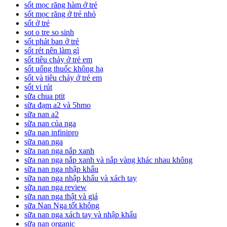
sốt mọc răng hàm ở trẻ
sốt mọc răng ở trẻ nhỏ
sốt ở trẻ
sot o tre so sinh
sốt phát ban ở trẻ
sốt rét nên làm gì
sốt tiêu chảy ở trẻ em
sốt uống thuốc không hạ
sốt và tiêu chảy ở trẻ em
sốt vi rút
sữa chua ptit
sữa đạm a2 và 5hmo
sữa nan a2
sữa nan của nga
sữa nan infinipro
sữa nan nga
sữa nan nga nắp xanh
sữa nan nga nắp xanh và nắp vàng khác nhau không
sữa nan nga nhập khẩu
sữa nan nga nhập khẩu và xách tay
sữa nan nga review
sữa nan nga thật và giả
sữa Nan Nga tốt không
sữa nan nga xách tay và nhập khẩu
sữa nan organic