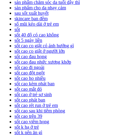
sản phẩm chăm sóc da tuổi dậy thì
sản phẩm cho da nhạy cảm
sau sốt xuất huyết
skincare ban đêm
sổ mũi kéo dài ở trẻ em
sốt
sốt 40 độ có cao không
sốt 5 ngày liền
sốt cao co giật có ảnh hưởng gì
sốt cao co giật ở người lớn
sốt cao đau họng
sốt cao đau nhức xương khớp
sốt cao đi ngoài
sốt cao đột ngột
sốt cao ho nhiều
sốt cao kèm phát ban
sốt cao mắt đỏ
sốt cao ở trẻ sơ sinh
sốt cao phát ban
sốt cao rét run ở trẻ em
sốt cao sau khi tiêm phòng
sốt cao trên 39
sốt cao viêm họng
sốt k hạ ở trẻ
sốt k nên ăn gì