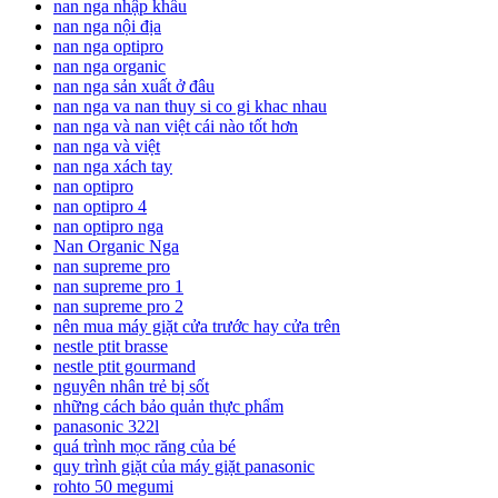
nan nga nhập khẩu
nan nga nội địa
nan nga optipro
nan nga organic
nan nga sản xuất ở đâu
nan nga va nan thuy si co gi khac nhau
nan nga và nan việt cái nào tốt hơn
nan nga và việt
nan nga xách tay
nan optipro
nan optipro 4
nan optipro nga
Nan Organic Nga
nan supreme pro
nan supreme pro 1
nan supreme pro 2
nên mua máy giặt cửa trước hay cửa trên
nestle ptit brasse
nestle ptit gourmand
nguyên nhân trẻ bị sốt
những cách bảo quản thực phẩm
panasonic 322l
quá trình mọc răng của bé
quy trình giặt của máy giặt panasonic
rohto 50 megumi