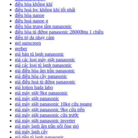
điều hòa không khí
điều hoà lọc không khí tốt nhất
điều hòa nanoe
điều hoà nanoe g
điều hòa trung tâm panasonic
điều hòa tủ đứng panasonic 28000btu 1 chiều
điều trị da nhạy cảm
gel sunscreen
gerber
giá bán tủ lạnh panasonic
giá các loại máy giặt panasonic
giá các loại tủ lạnh panasonic
giá điều hòa âm trần panasonic
giá điều hòa cây panasonic
giá điều hoà tủ đứng panasonic
giá lotion hada labo
giá máy giặt 9kg panasonic
giá máy giặt panasonic
giá máy giặt panasonic 10kg cửa ngang
giá máy giặt panasonic 9kg cửa trên
giá máy giặt panasonic cửa trước
giá máy giặt panasonic inverter
giá máy lạnh âm trần nối ống gió
giá máy lạnh cây
giá tiền tủ lạnh panasonic