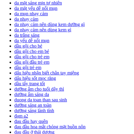
da mặt sáng mịn tự nhiên
da mặt yếu dễ nổi mụn
da mụn nhạy cảm
da nhạy cảm
da nhạy cảm nên dùng kem dưỡng gì
da nhạy cảm nên dùng kem gì
da trắng sáng
da yếu dễ nổi mụn
dầu gội cho bé
dầu gội cho em bé
dầu gội cho trẻ em
dầu gội đầu trẻ em
dầu gội trẻ em
dấu hiệu nhận biết chân tay miệng
dấu hiệu sốt mọc răng
dầu tẩy trang tốt
dưỡng ẩm cho tuổi dậy thì
dưỡng ẩm sáng da
duong da toan than sau sinh
dưỡng sáng an toàn
dưỡng sáng lành tính
đạm a2
đau đầu hay quên
đau đầu hoa mắt chóng mặt buồn nôn
đau đầu ở thái dương