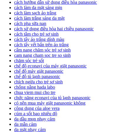
cách hướng dẫn sử dụng điều hòa panasonic
cách làm da mặt sáng mịn
cách làm sạch áo trắng
cách làm trắng sáng da mặt
cách pha sữa nan
cách sử dụng điều hòa hai chiều panasonic
cách tắm cho trẻ sơ sinh
cách tẩy áo trắng dính màu
cách tẩy vết bẩn trên áo trắng
cẩm nang chăm sóc trẻ sơ sinh
cam nang cham soc tre so sinh
chăm sóc trẻ sốt
chế độ econavi của máy giặt panasonic
chế độ máy giặt panasonic
chế độ tủ lạnh panasonic
chích ngừa cho trẻ sơ sinh
chống nắng hada labo
chua viem mui cho tre
chức năng econavi của tủ lạnh panasonic
có nên mua máy giặt panasonic không
công dụng của aloe vera
cúm a sốt bao nhiêu độ
da dầu mụn nhạy cảm
da mẫn cảm
da mặt nhạy cảm