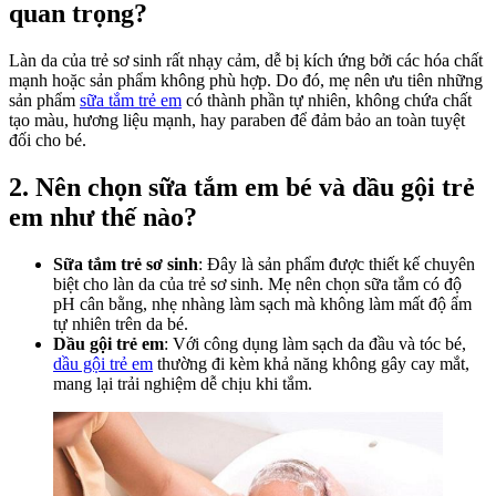
quan trọng?
Tố
Nh
Ch
Làn da của trẻ sơ sinh rất nhạy cảm, dễ bị kích ứng bởi các hóa chất
Bé
mạnh hoặc sản phẩm không phù hợp. Do đó, mẹ nên ưu tiên những
Yê
sản phẩm
sữa tắm trẻ em
có thành phần tự nhiên, không chứa chất
tạo màu, hương liệu mạnh, hay paraben để đảm bảo an toàn tuyệt
đối cho bé.
2. Nên chọn sữa tắm em bé và dầu gội trẻ
em như thế nào?
Sữa tắm trẻ sơ sinh
: Đây là sản phẩm được thiết kế chuyên
biệt cho làn da của trẻ sơ sinh. Mẹ nên chọn sữa tắm có độ
pH cân bằng, nhẹ nhàng làm sạch mà không làm mất độ ẩm
tự nhiên trên da bé.
Dầu gội trẻ em
: Với công dụng làm sạch da đầu và tóc bé,
dầu gội trẻ em
thường đi kèm khả năng không gây cay mắt,
mang lại trải nghiệm dễ chịu khi tắm.