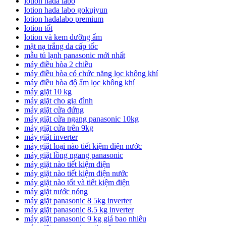
lotion hada labo
lotion hada labo gokujyun
lotion hadalabo premium
lotion tốt
lotion và kem dưỡng ẩm
mặt nạ trắng da cấp tốc
mẫu tủ lạnh panasonic mới nhất
máy điều hòa 2 chiều
máy điều hòa có chức năng lọc không khí
máy điều hòa độ ẩm lọc không khí
máy giặt 10 kg
máy giặt cho gia đình
máy giặt cửa đứng
máy giặt cửa ngang panasonic 10kg
máy giặt cửa trên 9kg
máy giặt inverter
máy giặt loại nào tiết kiệm điện nước
máy giặt lồng ngang panasonic
máy giặt nào tiết kiệm điện
máy giặt nào tiết kiệm điện nước
máy giặt nào tốt và tiết kiệm điện
máy giặt nước nóng
máy giặt panasonic 8 5kg inverter
máy giặt panasonic 8.5 kg inverter
máy giặt panasonic 9 kg giá bao nhiêu