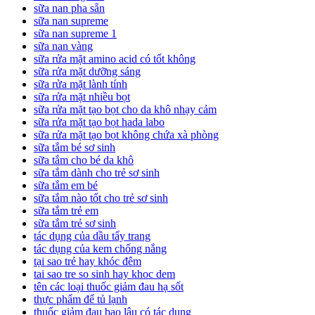
sữa nan pha sẵn
sữa nan supreme
sữa nan supreme 1
sữa nan vàng
sữa rửa mặt amino acid có tốt không
sữa rửa mặt dưỡng sáng
sữa rửa mặt lành tính
sữa rửa mặt nhiều bọt
sữa rửa mặt tạo bọt cho da khô nhạy cảm
sữa rửa mặt tạo bọt hada labo
sữa rửa mặt tạo bọt không chứa xà phòng
sữa tắm bé sơ sinh
sữa tắm cho bé da khô
sữa tắm dành cho trẻ sơ sinh
sữa tắm em bé
sữa tắm nào tốt cho trẻ sơ sinh
sữa tắm trẻ em
sữa tắm trẻ sơ sinh
tác dụng của dầu tẩy trang
tác dụng của kem chống nắng
tại sao trẻ hay khóc đêm
tai sao tre so sinh hay khoc dem
tên các loại thuốc giảm đau hạ sốt
thực phẩm để tủ lạnh
thuốc giảm đau bao lâu có tác dụng