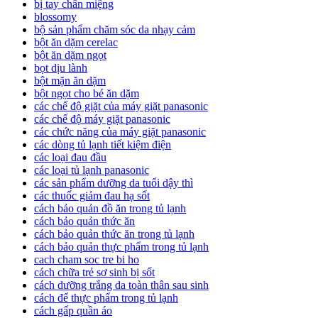
bị tay chân miệng
blossomy
bộ sản phẩm chăm sóc da nhạy cảm
bột ăn dặm cerelac
bột ăn dặm ngọt
bọt dịu lành
bột mặn ăn dặm
bột ngọt cho bé ăn dặm
các chế độ giặt của máy giặt panasonic
các chế độ máy giặt panasonic
các chức năng của máy giặt panasonic
các dòng tủ lạnh tiết kiệm điện
các loại đau đầu
các loại tủ lạnh panasonic
các sản phẩm dưỡng da tuổi dậy thì
các thuốc giảm đau hạ sốt
cách bảo quản đồ ăn trong tủ lạnh
cách bảo quản thức ăn
cách bảo quản thức ăn trong tủ lạnh
cách bảo quản thực phẩm trong tủ lạnh
cach cham soc tre bi ho
cách chữa trẻ sơ sinh bị sốt
cách dưỡng trắng da toàn thân sau sinh
cách để thực phẩm trong tủ lạnh
cách gấp quần áo