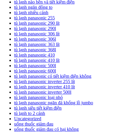
tủ lạnh nào bền và tiết kiệm điện
tủ lạnh ngăn đông to
tủ lạnh nhiều cánh
tủ lạnh panasonic 255
tủ lạnh panasonic 290 lít
tủ lạnh panasonic 290l
tủ lạnh panasonic 306 lít
tủ lạnh panasonic 306l
tủ lạnh panasonic 363 lít
tủ lạnh panasonic 368l
tủ lạnh panasonic 410
tủ lạnh panasonic 410 lít
tủ lạnh panasonic 500l
tủ lạnh panasonic 600l
tủ lạnh panasonic có tiết kiệm điện không
tủ lạnh panasonic inverter 255 lít
tủ lạnh panasonic inverter 410 lít
tủ lạnh panasonic inverter 500l
tủ lạnh panasonic loại nhỏ
tủ lạnh panasonic ngăn đá khổng lồ jumbo
tủ lạnh siêu tiết kiệm điện
tủ lạnh to 2 cánh
Uncategorized
uống thuốc giảm đau
uống thuốc giảm đau có hại không