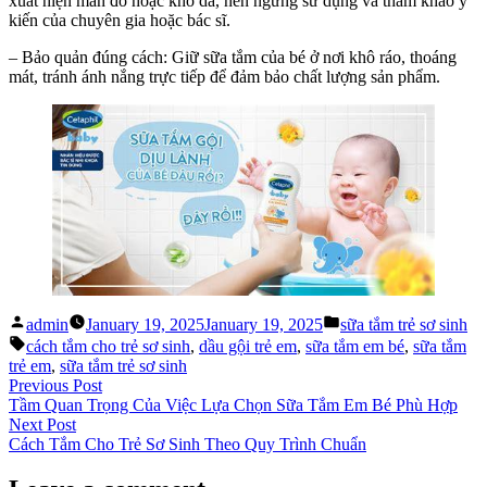
xuất hiện mẩn đỏ hoặc khô da, nên ngừng sử dụng và tham khảo ý
kiến của chuyên gia hoặc bác sĩ.
– Bảo quản đúng cách: Giữ sữa tắm của bé ở nơi khô ráo, thoáng
mát, tránh ánh nắng trực tiếp để đảm bảo chất lượng sản phẩm.
Posted
Posted
admin
January 19, 2025
January 19, 2025
sữa tắm trẻ sơ sinh
by
in
Tags:
cách tắm cho trẻ sơ sinh
,
dầu gội trẻ em
,
sữa tắm em bé
,
sữa tắm
trẻ em
,
sữa tắm trẻ sơ sinh
Post
Previous
Previous Post
post:
Tầm Quan Trọng Của Việc Lựa Chọn Sữa Tắm Em Bé Phù Hợp
navigation
Next
Next Post
post:
Cách Tắm Cho Trẻ Sơ Sinh Theo Quy Trình Chuẩn