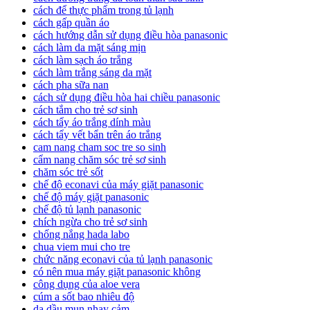
cách để thực phẩm trong tủ lạnh
cách gấp quần áo
cách hướng dẫn sử dụng điều hòa panasonic
cách làm da mặt sáng mịn
cách làm sạch áo trắng
cách làm trắng sáng da mặt
cách pha sữa nan
cách sử dụng điều hòa hai chiều panasonic
cách tắm cho trẻ sơ sinh
cách tẩy áo trắng dính màu
cách tẩy vết bẩn trên áo trắng
cam nang cham soc tre so sinh
cẩm nang chăm sóc trẻ sơ sinh
chăm sóc trẻ sốt
chế độ econavi của máy giặt panasonic
chế độ máy giặt panasonic
chế độ tủ lạnh panasonic
chích ngừa cho trẻ sơ sinh
chống nắng hada labo
chua viem mui cho tre
chức năng econavi của tủ lạnh panasonic
có nên mua máy giặt panasonic không
công dụng của aloe vera
cúm a sốt bao nhiêu độ
da dầu mụn nhạy cảm