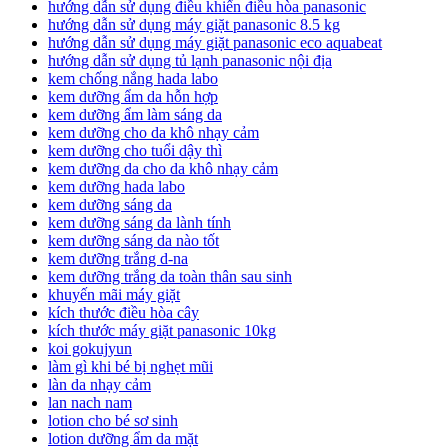
hướng dẫn sử dụng điều khiển điều hòa panasonic
hướng dẫn sử dụng máy giặt panasonic 8.5 kg
hướng dẫn sử dụng máy giặt panasonic eco aquabeat
hướng dẫn sử dụng tủ lạnh panasonic nội địa
kem chống nắng hada labo
kem dưỡng ẩm da hỗn hợp
kem dưỡng ẩm làm sáng da
kem dưỡng cho da khô nhạy cảm
kem dưỡng cho tuổi dậy thì
kem dưỡng da cho da khô nhạy cảm
kem dưỡng hada labo
kem dưỡng sáng da
kem dưỡng sáng da lành tính
kem dưỡng sáng da nào tốt
kem dưỡng trắng d-na
kem dưỡng trắng da toàn thân sau sinh
khuyến mãi máy giặt
kích thước điều hòa cây
kích thước máy giặt panasonic 10kg
koi gokujyun
làm gì khi bé bị nghẹt mũi
làn da nhạy cảm
lan nach nam
lotion cho bé sơ sinh
lotion dưỡng ẩm da mặt