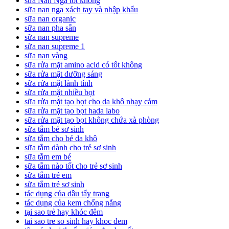
sữa Nan Nga tốt không
sữa nan nga xách tay và nhập khẩu
sữa nan organic
sữa nan pha sẵn
sữa nan supreme
sữa nan supreme 1
sữa nan vàng
sữa rửa mặt amino acid có tốt không
sữa rửa mặt dưỡng sáng
sữa rửa mặt lành tính
sữa rửa mặt nhiều bọt
sữa rửa mặt tạo bọt cho da khô nhạy cảm
sữa rửa mặt tạo bọt hada labo
sữa rửa mặt tạo bọt không chứa xà phòng
sữa tắm bé sơ sinh
sữa tắm cho bé da khô
sữa tắm dành cho trẻ sơ sinh
sữa tắm em bé
sữa tắm nào tốt cho trẻ sơ sinh
sữa tắm trẻ em
sữa tắm trẻ sơ sinh
tác dụng của dầu tẩy trang
tác dụng của kem chống nắng
tại sao trẻ hay khóc đêm
tai sao tre so sinh hay khoc dem