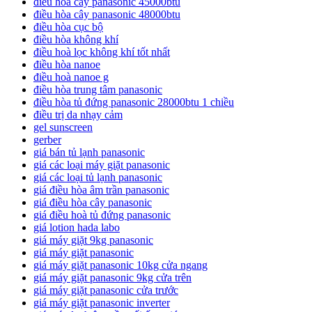
điều hoà cây panasonic 45000btu
điều hòa cây panasonic 48000btu
điều hòa cục bộ
điều hòa không khí
điều hoà lọc không khí tốt nhất
điều hòa nanoe
điều hoà nanoe g
điều hòa trung tâm panasonic
điều hòa tủ đứng panasonic 28000btu 1 chiều
điều trị da nhạy cảm
gel sunscreen
gerber
giá bán tủ lạnh panasonic
giá các loại máy giặt panasonic
giá các loại tủ lạnh panasonic
giá điều hòa âm trần panasonic
giá điều hòa cây panasonic
giá điều hoà tủ đứng panasonic
giá lotion hada labo
giá máy giặt 9kg panasonic
giá máy giặt panasonic
giá máy giặt panasonic 10kg cửa ngang
giá máy giặt panasonic 9kg cửa trên
giá máy giặt panasonic cửa trước
giá máy giặt panasonic inverter