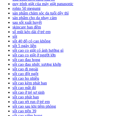
quy trình giặt của máy giặt panasonic
rohto 50 megumi
sản phẩm chăm sóc da tuổi dậy thì
sản phẩm cho da nhạy cảm
sau sốt xuất huyết
skincare ban đêm
sổ mũi kéo dài ở trẻ em
sốt
sốt 40 độ có cao không
sốt 5 ngày liền
sốt cao co giật có ảnh hưởng gì
sốt cao co giật ở người lớn
sốt cao đau họng
sốt cao đau nhức xương khớp
sốt cao đi ngoài
sốt cao đột ngột
sốt cao ho nhiều
sốt cao kèm phát ban
sốt cao mắt đỏ
sốt cao ở trẻ sơ sinh
sốt cao phát ban
sốt cao rét run ở trẻ em
sốt cao sau khi tiêm phòng
sốt cao trên 39
sốt cao viêm họng