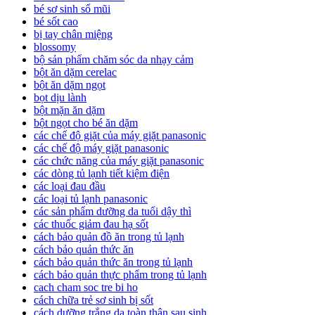
bé sơ sinh sổ mũi
bé sốt cao
bị tay chân miệng
blossomy
bộ sản phẩm chăm sóc da nhạy cảm
bột ăn dặm cerelac
bột ăn dặm ngọt
bọt dịu lành
bột mặn ăn dặm
bột ngọt cho bé ăn dặm
các chế độ giặt của máy giặt panasonic
các chế độ máy giặt panasonic
các chức năng của máy giặt panasonic
các dòng tủ lạnh tiết kiệm điện
các loại đau đầu
các loại tủ lạnh panasonic
các sản phẩm dưỡng da tuổi dậy thì
các thuốc giảm đau hạ sốt
cách bảo quản đồ ăn trong tủ lạnh
cách bảo quản thức ăn
cách bảo quản thức ăn trong tủ lạnh
cách bảo quản thực phẩm trong tủ lạnh
cach cham soc tre bi ho
cách chữa trẻ sơ sinh bị sốt
cách dưỡng trắng da toàn thân sau sinh