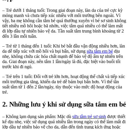
– Trẻ dưới 1 tháng tuổi: Trong giai đoạn này, làn da của trẻ cực kỳ
mỏng manh và chưa tiếp xúc nhiều với môi trường bên ngoài. Vì
vậy, ba mẹ không cần tắm bé quá thường xuyên vì bé sơ sinh không
tiết nhiều mồ hôi hoặc bã nhờn, việc tắm quá nhiều có thể làm mất
đi lớp dầu tự nhiên bảo vệ da. Tần suất tắm trung bình khoảng từ 2
đến 3 lần mỗi tuần.
– Trẻ từ 1 tháng đến 1 tuổi: Khi bé bắt đầu vận động nhiều hơn, làn
da dễ tiếp xúc với mồ hôi và bụi bẩn, sử dụng
sữa tắm em bé
dịu
nhẹ, không chứa các hóa chất mạnh để bảo vệ độ ẩm tự nhiên trên
da. Giai đoạn này, nên tắm 1 lần/ngày là đủ, đặc biệt vào buổi tối
trước khi đi ngủ.
– Trẻ trên 1 tuổi: Đối với trẻ lớn hơn, hoạt động thể chất và tiếp xúc
môi trường gia tăng, khiến da trẻ dễ bám bụi bẩn hơn. Vì thế tần
suất tắm từ 1 đến 2 lần/ngày, tùy thuộc vào mức độ hoạt động của
trẻ.
2. Những lưu ý khi sử dụng sữa tắm em bé
– Không lạm dụng sản phẩm: Mặc dù
sữa tắm trẻ sơ sinh
được thiết
kế dịu nhẹ, việc sử dụng quá nhiều lần trong ngày có thể làm mất đi
lớp dầu tự nhiên bảo vệ cho da, dẫn đến tình trạng kích ứng hoặc