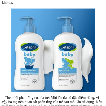
khô da.
– Theo dõi phản ứng của da trẻ: Mỗi làn da có đặc điểm riêng, vì
vậy ba mẹ nên quan sát phản ứng của trẻ sau mỗi lần sử dụng. Nếu