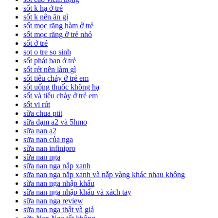
sốt k hạ ở trẻ
sốt k nên ăn gì
sốt mọc răng hàm ở trẻ
sốt mọc răng ở trẻ nhỏ
sốt ở trẻ
sot o tre so sinh
sốt phát ban ở trẻ
sốt rét nên làm gì
sốt tiêu chảy ở trẻ em
sốt uống thuốc không hạ
sốt và tiêu chảy ở trẻ em
sốt vi rút
sữa chua ptit
sữa đạm a2 và 5hmo
sữa nan a2
sữa nan của nga
sữa nan infinipro
sữa nan nga
sữa nan nga nắp xanh
sữa nan nga nắp xanh và nắp vàng khác nhau không
sữa nan nga nhập khẩu
sữa nan nga nhập khẩu và xách tay
sữa nan nga review
sữa nan nga thật và giả