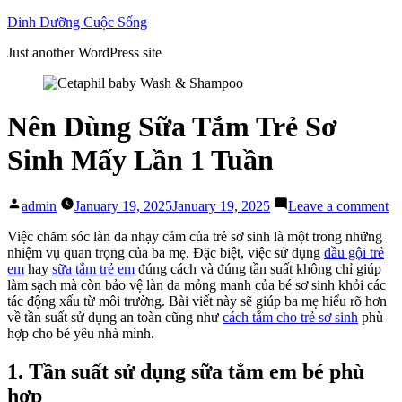
Skip
Dinh Dưỡng Cuộc Sống
to
Just another WordPress site
content
Nên Dùng Sữa Tắm Trẻ Sơ
Sinh Mấy Lần 1 Tuần
Posted
on
admin
January 19, 2025
January 19, 2025
Leave a comment
by
N
D
Việc chăm sóc làn da nhạy cảm của trẻ sơ sinh là một trong những
S
nhiệm vụ quan trọng của ba mẹ. Đặc biệt, việc sử dụng
dầu gội trẻ
T
em
hay
sữa tắm trẻ em
đúng cách và đúng tần suất không chỉ giúp
Tr
làm sạch mà còn bảo vệ làn da mỏng manh của bé sơ sinh khỏi các
S
tác động xấu từ môi trường. Bài viết này sẽ giúp ba mẹ hiểu rõ hơn
Si
về tần suất sử dụng an toàn cũng như
cách tắm cho trẻ sơ sinh
phù
M
hợp cho bé yêu nhà mình.
L
1
1. Tần suất sử dụng sữa tắm em bé phù
Tu
hợp