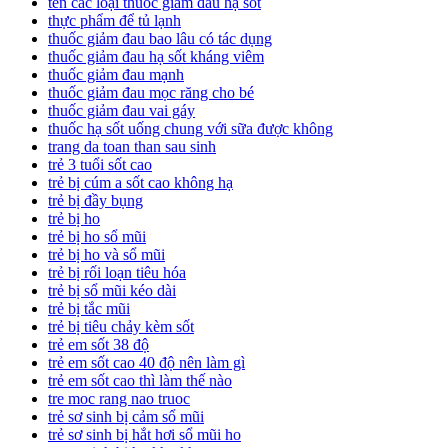
tên các loại thuốc giảm đau hạ sốt
thực phẩm để tủ lạnh
thuốc giảm đau bao lâu có tác dụng
thuốc giảm đau hạ sốt kháng viêm
thuốc giảm đau mạnh
thuốc giảm đau mọc răng cho bé
thuốc giảm đau vai gáy
thuốc hạ sốt uống chung với sữa được không
trang da toan than sau sinh
trẻ 3 tuổi sốt cao
trẻ bị cúm a sốt cao không hạ
trẻ bị đầy bụng
trẻ bị ho
trẻ bị ho sổ mũi
trẻ bị ho và sổ mũi
trẻ bị rối loạn tiêu hóa
trẻ bị sổ mũi kéo dài
trẻ bị tắc mũi
trẻ bị tiêu chảy kèm sốt
trẻ em sốt 38 độ
trẻ em sốt cao 40 độ nên làm gì
trẻ em sốt cao thì làm thế nào
tre moc rang nao truoc
trẻ sơ sinh bị cảm sổ mũi
trẻ sơ sinh bị hắt hơi sổ mũi ho