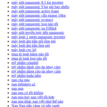
máy giặt panasonic 8.5 kg inverter
máy giặt panasonic 9 kg giá bao nhiêu
máy giặt panasonic active foam
máy giặt panasonic cửa ngang 10kg
máy giặt panasonic econavi
máy giặt panasonic loại nào tốt
máy giặt panasonic na f100a4
máy giặt truyền trực tiếp panasonic
máy lạnh 1 ngựa panasonic inverter
máy lạnh âm trần nối ống gió
máy lạnh âm trần ống gió
máy lạnh cục bộ
mua tủ lạnh hãng nào tốt
mua tủ lạnh loại nào tốt
mỹ phẩm cetaphil
mỹ phẩm dành cho da nhạy cảm
mỹ phẩm dùng cho da nhạy cảm
mỹ phẩm hada labo
nan của nga
nan infinipro a2
nan nga
nan nga có tốt không
nan nga hay nan việt tốt hơn
nan nga khác nan việt như thế nào
Nan Nga nắp vàng và nắp xanh