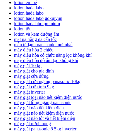
lotion em bé
lotion hada labo
lotion hada labo
lotion hada labo gokujyun
lotion hadalabo premium
lotion tốt
lotion và kem dưỡng ẩm
mặt nạ trắng da cấp tốc
mẫu tủ lạnh panasonic mới nhất
máy điều hòa 2 chiều
máy điều hòa có chức năng lọc không khí
máy điều hòa độ ẩm lọc không khí
máy giặt 10 kg
máy giặt cho gia đình
máy giặt cửa đứng
máy giặt cửa ngang panasonic 10kg
máy giặt cửa trên 9kg
máy giặt inverter
máy giặt loại nào tiết kiệm điện nước
máy giặt lồng ngang panasonic
máy giặt nào tiết kiệm điện
máy giặt nào tiết kiệm điện nước
máy giặt nào tốt và tiết kiệm điện
máy giặt nước nóng
máy giặt panasonic 8 5kg inverter