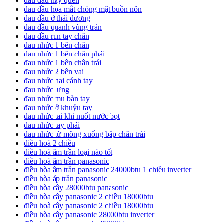
đau đầu hay quên
đau đầu hoa mắt chóng mặt buồn nôn
đau đầu ở thái dương
đau đầu quanh vùng trán
đau đầu run tay chân
đau nhức 1 bên chân
đau nhức 1 bên chân phải
đau nhức 1 bên chân trái
đau nhức 2 bên vai
đau nhức hai cánh tay
đau nhức lưng
đau nhức mu bàn tay
đau nhức ở khuỷu tay
đau nhức tai khi nuốt nước bọt
đau nhức tay phải
đau nhức từ mông xuống bắp chân trái
điều hoà 2 chiều
điều hoà âm trần loại nào tốt
điều hoà âm trần panasonic
điều hòa âm trần panasonic 24000btu 1 chiều inverter
điều hòa áp trần panasonic
điều hòa cây 28000btu panasonic
điều hòa cây panasonic 2 chiều 18000btu
điều hoà cây panasonic 2 chiều 18000btu
điều hòa cây panasonic 28000btu inverter