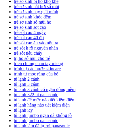
tre so sinh bi ho kho khe
trẻ sơ sinh hắt hơi sổ mũi
trẻ sơ sinh hay giật mình
trẻ sơ sinh khóc đêm
trẻ sơ sinh sổ mũi ho
tre so sinh sot cao
trẻ sốt cao 4 ngày
trẻ sốt cao 40 độ
trẻ sốt cao ăn vào nôn ra
trẻ sốt k rõ nguyên nhân
trẻ sốt tiêu chảy
trị ho sổ mũi cho trẻ
trieu chung chan tay mieng
trình tự các bước skincare
trình tự mọc răng của bé
tủ lạnh 2 cánh
tủ lạnh 3 cánh
tủ lạnh 3 cánh có ngăn đông mềm
tủ lạnh 322 lít panasonic
tủ lạnh để mức nào tiết kiệm điện
tủ lạnh hãng nào tiết kiệm điện
tủ lạnh icy
tủ lạnh jumbo ngăn đá khổng lồ
tủ lạnh jumbo panasonic
tủ lạnh làm đá tự rơi panasonic