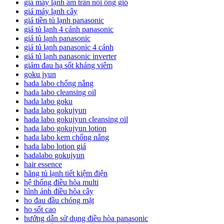
giá máy lạnh âm trần nối ống gió
giá máy lạnh cây
giá tiền tủ lạnh panasonic
giá tủ lạnh 4 cánh panasonic
giá tủ lạnh panasonic
giá tủ lạnh panasonic 4 cánh
giá tủ lạnh panasonic inverter
giảm đau hạ sốt kháng viêm
goku jyun
hada labo chống nắng
hada labo cleansing oil
hada labo goku
hada labo gokujyun
hada labo gokujyun cleansing oil
hada labo gokujyun lotion
hada labo kem chống nắng
hada labo lotion giá
hadalabo gokujyun
hair essence
hãng tủ lạnh tiết kiệm điện
hệ thống điều hòa multi
hình ảnh điều hòa cây
ho đau đầu chóng mặt
ho sốt cao
hướng dẫn sử dụng điều hòa panasonic