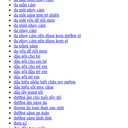
da mẫn cảm
da mặt nhạy cảm
da mặt sáng mịn tự nhiên
da mặt yếu dễ nổi mụn
da mụn nhạy cảm
da nhạy cảm
da nhạy cảm nên dùng kem dưỡng gì
da nhạy cảm nên dùng kem gì
da trắng sáng
da yếu dễ nổi mụn
dầu gội cho bé
dầu gội cho em bé
dầu gội cho trẻ em
dầu gội đầu trẻ em
dầu gội trẻ em
dấu hiệu nhận biết chân tay miệng
dấu hiệu sốt mọc răng
dầu tẩy trang tốt
dưỡng ẩm cho tuổi dậy thì
dưỡng ẩm sáng da
duong da toan than sau sinh
dưỡng sáng an toàn
dưỡng sáng lành tính
đạm a2