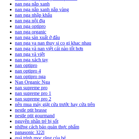
nan nga nắp xanh
nan nga nắp xanh nắp vàng
nan nga nhập khẩu
nan nga nội địa
nan nga optipro
nan nga organic
nan nga sản xuất ở đâu
nan nga va nan thuy si co gi khac nhau
nan nga và nan việt cái nào tốt hơn
nan nga và việt
nan nga xách tay
nan optipro
nan optipro 4
nan optipro nga
Nan Organic Nga
nan supreme pro
nan supreme pro 1
nan supreme pro 2
nên mua máy giặt cửa trước hay cửa trên
nestle ptit brasse
nestle ptit gourmand
nguyên nhân trẻ bị sốt
những cách bảo quản thực phẩm
panasonic 322l
quá trình mọc răng của bé