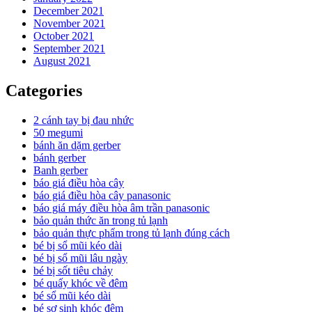
December 2021
November 2021
October 2021
September 2021
August 2021
Categories
2 cánh tay bị đau nhức
50 megumi
bánh ăn dặm gerber
bánh gerber
Banh gerber
báo giá điều hòa cây
báo giá điều hòa cây panasonic
báo giá máy điều hòa âm trần panasonic
bảo quản thức ăn trong tủ lạnh
bảo quản thực phẩm trong tủ lạnh đúng cách
bé bị sổ mũi kéo dài
bé bị sổ mũi lâu ngày
bé bị sốt tiêu chảy
bé quấy khóc về đêm
bé sổ mũi kéo dài
bé sơ sinh khóc đêm