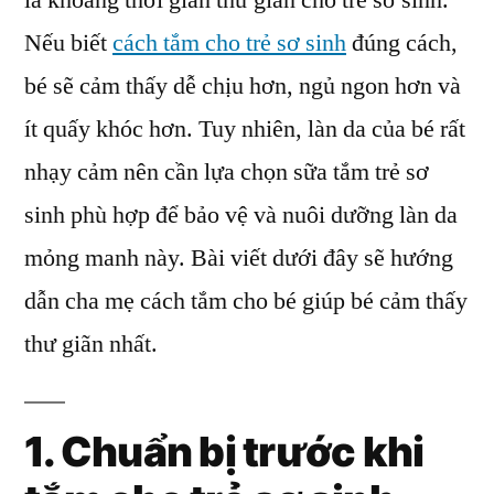
là khoảng thời gian thư giãn cho trẻ sơ sinh.
sơ
Nếu biết
cách tắm cho trẻ sơ sinh
đúng cách,
sinh
giúp
bé sẽ cảm thấy dễ chịu hơn, ngủ ngon hơn và
trẻ
ít quấy khóc hơn. Tuy nhiên, làn da của bé rất
thư
nhạy cảm nên cần lựa chọn sữa tắm trẻ sơ
giãn
nhất
sinh phù hợp để bảo vệ và nuôi dưỡng làn da
mỏng manh này. Bài viết dưới đây sẽ hướng
dẫn cha mẹ cách tắm cho bé giúp bé cảm thấy
thư giãn nhất.
1. Chuẩn bị trước khi