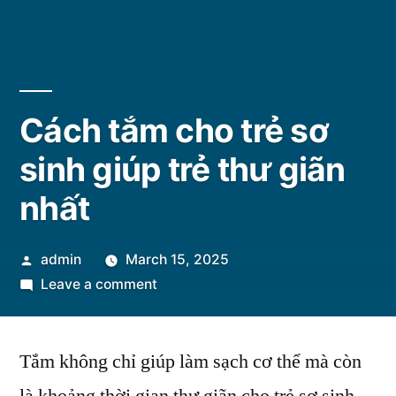
Cách tắm cho trẻ sơ
sinh giúp trẻ thư giãn
nhất
Posted
admin
March 15, 2025
by
on
Leave a comment
Cách
tắm
Tắm không chỉ giúp làm sạch cơ thể mà còn
cho
trẻ