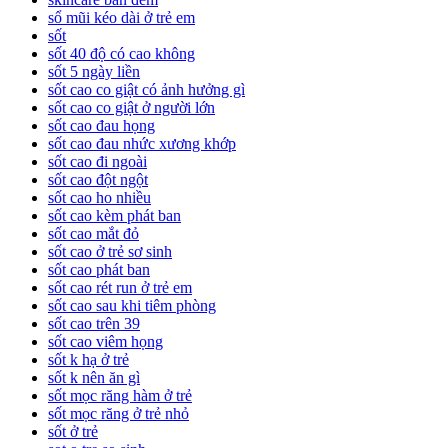
sổ mũi kéo dài ở trẻ em
sốt
sốt 40 độ có cao không
sốt 5 ngày liền
sốt cao co giật có ảnh hưởng gì
sốt cao co giật ở người lớn
sốt cao đau họng
sốt cao đau nhức xương khớp
sốt cao đi ngoài
sốt cao đột ngột
sốt cao ho nhiều
sốt cao kèm phát ban
sốt cao mắt đỏ
sốt cao ở trẻ sơ sinh
sốt cao phát ban
sốt cao rét run ở trẻ em
sốt cao sau khi tiêm phòng
sốt cao trên 39
sốt cao viêm họng
sốt k hạ ở trẻ
sốt k nên ăn gì
sốt mọc răng hàm ở trẻ
sốt mọc răng ở trẻ nhỏ
sốt ở trẻ