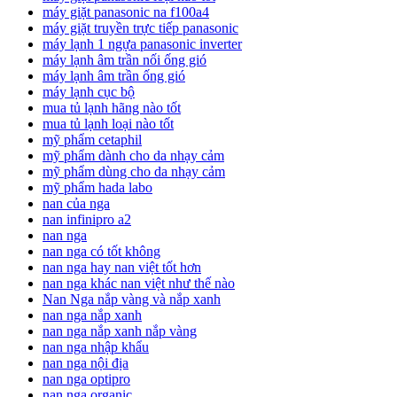
máy giặt panasonic na f100a4
máy giặt truyền trực tiếp panasonic
máy lạnh 1 ngựa panasonic inverter
máy lạnh âm trần nối ống gió
máy lạnh âm trần ống gió
máy lạnh cục bộ
mua tủ lạnh hãng nào tốt
mua tủ lạnh loại nào tốt
mỹ phẩm cetaphil
mỹ phẩm dành cho da nhạy cảm
mỹ phẩm dùng cho da nhạy cảm
mỹ phẩm hada labo
nan của nga
nan infinipro a2
nan nga
nan nga có tốt không
nan nga hay nan việt tốt hơn
nan nga khác nan việt như thế nào
Nan Nga nắp vàng và nắp xanh
nan nga nắp xanh
nan nga nắp xanh nắp vàng
nan nga nhập khẩu
nan nga nội địa
nan nga optipro
nan nga organic