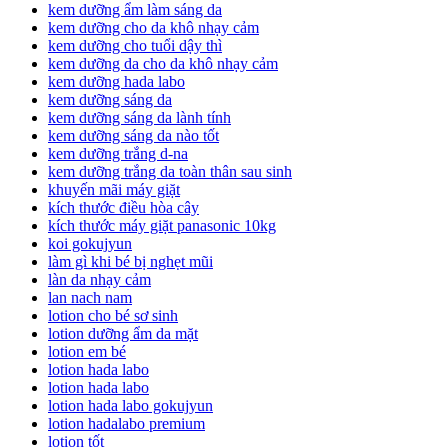
kem dưỡng ẩm làm sáng da
kem dưỡng cho da khô nhạy cảm
kem dưỡng cho tuổi dậy thì
kem dưỡng da cho da khô nhạy cảm
kem dưỡng hada labo
kem dưỡng sáng da
kem dưỡng sáng da lành tính
kem dưỡng sáng da nào tốt
kem dưỡng trắng d-na
kem dưỡng trắng da toàn thân sau sinh
khuyến mãi máy giặt
kích thước điều hòa cây
kích thước máy giặt panasonic 10kg
koi gokujyun
làm gì khi bé bị nghẹt mũi
làn da nhạy cảm
lan nach nam
lotion cho bé sơ sinh
lotion dưỡng ẩm da mặt
lotion em bé
lotion hada labo
lotion hada labo
lotion hada labo gokujyun
lotion hadalabo premium
lotion tốt