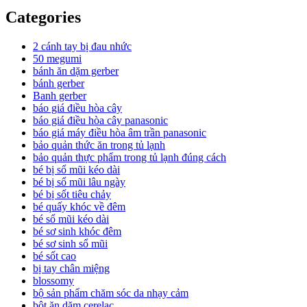
Categories
2 cánh tay bị đau nhức
50 megumi
bánh ăn dặm gerber
bánh gerber
Banh gerber
báo giá điều hòa cây
báo giá điều hòa cây panasonic
báo giá máy điều hòa âm trần panasonic
bảo quản thức ăn trong tủ lạnh
bảo quản thực phẩm trong tủ lạnh đúng cách
bé bị sổ mũi kéo dài
bé bị sổ mũi lâu ngày
bé bị sốt tiêu chảy
bé quấy khóc về đêm
bé sổ mũi kéo dài
bé sơ sinh khóc đêm
bé sơ sinh sổ mũi
bé sốt cao
bị tay chân miệng
blossomy
bộ sản phẩm chăm sóc da nhạy cảm
bột ăn dặm cerelac