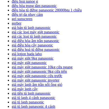
điều hoà nanoe g
điều hòa trung tâm panasonic
điều hòa tủ đứng panasonic 28000btu 1 chiều
điều trị da nhạy cảm
gel sunscreen
gerber
giá bán tủ lạnh panasonic
giá các loại máy giặt panasonic
giá các loại tủ lạnh panasonic
giá điều hòa âm trần panasonic
giá điều hòa cây panasonic
giá điều hoà tủ đứng panasonic
giá lotion hada labo
giá máy giặt 9kg panasonic
giá máy giặt panasonic
giá máy giặt panasonic 10kg cửa ngang
giá máy giặt panasonic 9kg cửa trên
giá máy giặt panasonic cửa trước
giá máy giặt panasonic inverter
giá máy lạnh âm trần nối ống gió
giá máy lạnh cây
giá tiền tủ lạnh panasonic
giá tủ lạnh 4 cánh panasonic
giá tủ lạnh panasonic
giá tủ lạnh panasonic 4 cánh