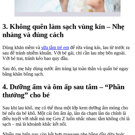
3. Không quên làm sạch vùng kín – Nhẹ
nhàng và đúng cách
Dùng khăn mềm và
sữa tắm trẻ em
để rửa vùng kín, lau từ trước ra
sau để tránh nhiễm khuẩn. Với bé gái, chỉ cần lau nhẹ bên ngoài.
Với bé trai, tránh kéo bao quy đầu.
Sau đó, mẹ hãy dùng nước ấm tráng lại toàn thân và quấn bé ngay
bằng khăn bông sạch.
4. Dưỡng ẩm và ôm ấp sau tắm – “Phần
thưởng” cho bé
Sau khi lau khô, mẹ có thể thoa một lớp kem dưỡng ẩm mỏng cho
bé nếu da bé khô. Một cái ôm ấm áp, làn da chạm làn da chính là
điều tuyệt vời nhất mà mẹ Gen Z luôn nhắc nhau: tắm không chỉ là
sạch – mà là khoảnh khắc kết nối.
Nhiều mẹ hiện nay còn kết hợp massage nhẹ bằng dầu dừa hoặc