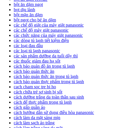
bột ăn dặm ngọt
bọt dịu lành
bột mặn ăn dặm
bột ngọt cho bé ăn dặm
các chế độ giặt của máy giặt panasonic
các chế độ máy giặt panasonic
các chức năng của máy giặt panasonic
các dòng tủ lạnh tiết kiệm điện
các loại đau đầu
các loại tủ lạnh panasonic
các sản phẩm dưỡng da tuổi dậy thì
các thuốc giảm đau hạ sốt
cách bảo quản đồ ăn trong tủ lạnh
cách bảo quản thức ăn
cách bảo quản thức ăn trong tủ lạnh
cách bảo quản thực phẩm trong tủ lạnh
cach cham soc tre bi ho
cách chữa trẻ sơ sinh bị sốt
cách dưỡng trắng da toàn thân sau sinh
cách để thực phẩm trong tủ lạnh
cách gấp quần áo
cách hướng dẫn sử dụng điều hòa panasonic
cách làm da mặt sáng mịn
cách làm sạch áo trắng
cách làm trắng sáng da mặt