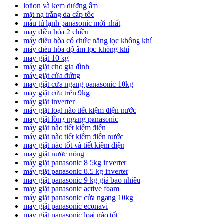
lotion và kem dưỡng ẩm
mặt nạ trắng da cấp tốc
mẫu tủ lạnh panasonic mới nhất
máy điều hòa 2 chiều
máy điều hòa có chức năng lọc không khí
máy điều hòa độ ẩm lọc không khí
máy giặt 10 kg
máy giặt cho gia đình
máy giặt cửa đứng
máy giặt cửa ngang panasonic 10kg
máy giặt cửa trên 9kg
máy giặt inverter
máy giặt loại nào tiết kiệm điện nước
máy giặt lồng ngang panasonic
máy giặt nào tiết kiệm điện
máy giặt nào tiết kiệm điện nước
máy giặt nào tốt và tiết kiệm điện
máy giặt nước nóng
máy giặt panasonic 8 5kg inverter
máy giặt panasonic 8.5 kg inverter
máy giặt panasonic 9 kg giá bao nhiêu
máy giặt panasonic active foam
máy giặt panasonic cửa ngang 10kg
máy giặt panasonic econavi
máy giặt panasonic loại nào tốt