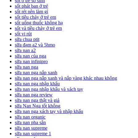
sot o tre so sinh
sốt phát ban ở trẻ
sốt rét nên làm gì
sốt tiêu chảy ở trẻ em
sốt uống thuốc không hạ
sốt và tiêu chảy ở trẻ em
sốt vi rút
sữa chua ptit
sữa đạm a2 và 5hmo
sữa nan a2
sữa nan của nga
sữa nan infinipro
sữa nan nga
sữa nan nga nắp xanh
sữa nan nga nắp xanh và nắp vàng khác nhau không
sữa nan nga nhập khẩu
sữa nan nga nhập khẩu và xách tay
sữa nan nga review
sữa nan nga thật và giả
sữa Nan Nga tốt không
sữa nan nga xách tay và nhập khẩu
sữa nan organic
sữa nan pha sẵn
sữa nan supreme
sữa nan supreme 1