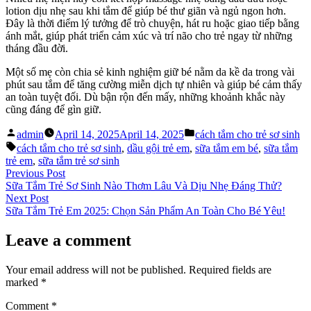
lotion dịu nhẹ sau khi tắm để giúp bé thư giãn và ngủ ngon hơn.
Đây là thời điểm lý tưởng để trò chuyện, hát ru hoặc giao tiếp bằng
ánh mắt, giúp phát triển cảm xúc và trí não cho trẻ ngay từ những
tháng đầu đời.
Một số mẹ còn chia sẻ kinh nghiệm giữ bé nằm da kề da trong vài
phút sau tắm để tăng cường miễn dịch tự nhiên và giúp bé cảm thấy
an toàn tuyệt đối. Dù bận rộn đến mấy, những khoảnh khắc này
cũng đáng để gìn giữ.
Posted
Posted
admin
April 14, 2025
April 14, 2025
cách tắm cho trẻ sơ sinh
by
in
Tags:
cách tắm cho trẻ sơ sinh
,
dầu gội trẻ em
,
sữa tắm em bé
,
sữa tắm
trẻ em
,
sữa tắm trẻ sơ sinh
Post
Previous
Previous Post
post:
Sữa Tắm Trẻ Sơ Sinh Nào Thơm Lâu Và Dịu Nhẹ Đáng Thử?
navigation
Next
Next Post
post:
Sữa Tắm Trẻ Em 2025: Chọn Sản Phẩm An Toàn Cho Bé Yêu!
Leave a comment
Your email address will not be published.
Required fields are
marked
*
Comment
*