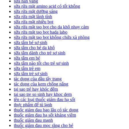
sữa nan vàng
sữa rửa mặt amino acid có tốt không
sữa rửa mặt dưỡng sáng
sữa rửa mặt lành tính
sữa rửa mặt nhiều bọt
sữa rửa mặt tạo bọt cho da khô nhạy cảm
sữa rửa mặt tạo bọt hada labo
sữa rửa mặt tạo bọt không chứa xà phòng
sữa tắm bé sơ sinh
sữa tắm cho bé da khô
sữa tắm dành cho trẻ sơ sinh
sữa tắm em bé
sữa tắm nào tốt cho trẻ sơ sinh
sữa tắm trẻ em
sữa tắm trẻ sơ sinh
tác dụng của dầu tẩy trang
tác dụng của kem chống nắng
tại sao trẻ hay khóc đêm
tai sao tre so sinh hay khoc dem
tên các loại thuốc giảm đau hạ sốt
thực phẩm để tủ lạnh
thuốc giảm đau bao lâu có tác dụng
thuốc giảm đau hạ sốt kháng viêm
thuốc giảm đau mạnh
thuốc giảm đau mọc răng cho bé