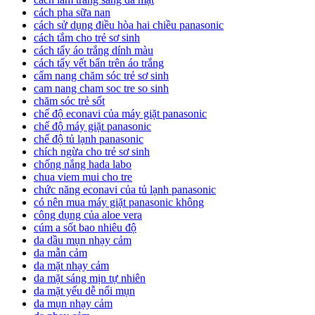
cách pha sữa nan
cách sử dụng điều hòa hai chiều panasonic
cách tắm cho trẻ sơ sinh
cách tẩy áo trắng dính màu
cách tẩy vết bẩn trên áo trắng
cẩm nang chăm sóc trẻ sơ sinh
cam nang cham soc tre so sinh
chăm sóc trẻ sốt
chế độ econavi của máy giặt panasonic
chế độ máy giặt panasonic
chế độ tủ lạnh panasonic
chích ngừa cho trẻ sơ sinh
chống nắng hada labo
chua viem mui cho tre
chức năng econavi của tủ lạnh panasonic
có nên mua máy giặt panasonic không
công dụng của aloe vera
cúm a sốt bao nhiêu độ
da dầu mụn nhạy cảm
da mẫn cảm
da mặt nhạy cảm
da mặt sáng mịn tự nhiên
da mặt yếu dễ nổi mụn
da mụn nhạy cảm