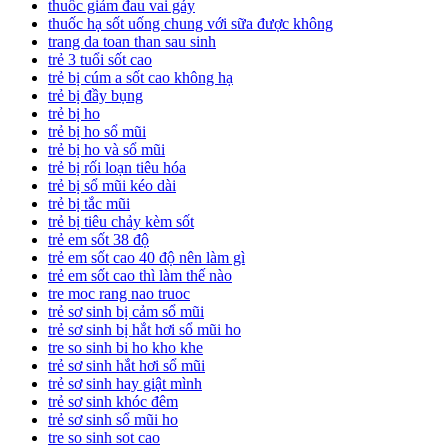
thuốc giảm đau vai gáy
thuốc hạ sốt uống chung với sữa được không
trang da toan than sau sinh
trẻ 3 tuổi sốt cao
trẻ bị cúm a sốt cao không hạ
trẻ bị đầy bụng
trẻ bị ho
trẻ bị ho sổ mũi
trẻ bị ho và sổ mũi
trẻ bị rối loạn tiêu hóa
trẻ bị sổ mũi kéo dài
trẻ bị tắc mũi
trẻ bị tiêu chảy kèm sốt
trẻ em sốt 38 độ
trẻ em sốt cao 40 độ nên làm gì
trẻ em sốt cao thì làm thế nào
tre moc rang nao truoc
trẻ sơ sinh bị cảm sổ mũi
trẻ sơ sinh bị hắt hơi sổ mũi ho
tre so sinh bi ho kho khe
trẻ sơ sinh hắt hơi sổ mũi
trẻ sơ sinh hay giật mình
trẻ sơ sinh khóc đêm
trẻ sơ sinh sổ mũi ho
tre so sinh sot cao