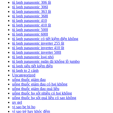
tủ lạnh panasonic 306 lít
tủ lạnh panasonic 306l
tủ lạnh panasonic 363 lít
tủ lạnh panasonic 368l
tủ lạnh panasonic 410
tủ lạnh panasonic 410 lít
tủ lạnh panasonic 500l
tủ lạnh panasonic 600l
tủ lạnh panasonic có tiết kiệm điện không
tủ lạnh panasonic inverter 255 lít
tủ lạnh panasonic inverter 410 lít
tủ lạnh panasonic inverter 500l
tủ lạnh panasonic loại nhỏ
tủ lạnh panasonic ngăn đá khổng lồ jumbo
tủ lạnh siêu tiết kiệm điện
tủ lạnh to 2 cánh
Uncategorized
uống thuốc giảm đau
uống thuốc giảm đau có hại không
uống thuốc giảm đau quá liều
uống thuốc hạ sốt nhiều có hại không
uống thuốc hạ sốt quá liều có sao không
uv gel
vi sao be bi ho
vì sao trẻ hay khóc đêm