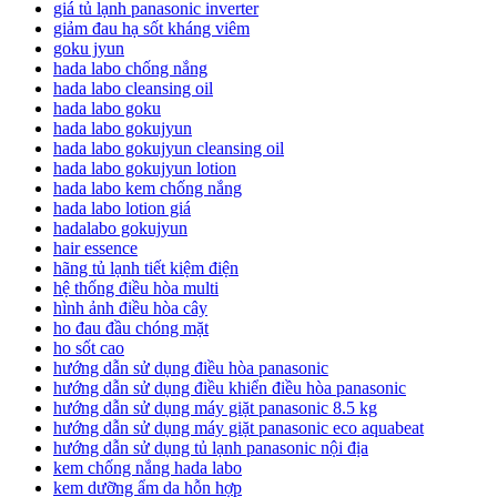
giá tủ lạnh panasonic inverter
giảm đau hạ sốt kháng viêm
goku jyun
hada labo chống nắng
hada labo cleansing oil
hada labo goku
hada labo gokujyun
hada labo gokujyun cleansing oil
hada labo gokujyun lotion
hada labo kem chống nắng
hada labo lotion giá
hadalabo gokujyun
hair essence
hãng tủ lạnh tiết kiệm điện
hệ thống điều hòa multi
hình ảnh điều hòa cây
ho đau đầu chóng mặt
ho sốt cao
hướng dẫn sử dụng điều hòa panasonic
hướng dẫn sử dụng điều khiển điều hòa panasonic
hướng dẫn sử dụng máy giặt panasonic 8.5 kg
hướng dẫn sử dụng máy giặt panasonic eco aquabeat
hướng dẫn sử dụng tủ lạnh panasonic nội địa
kem chống nắng hada labo
kem dưỡng ẩm da hỗn hợp