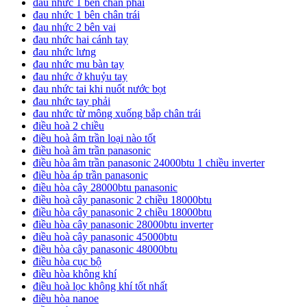
đau nhức 1 bên chân phải
đau nhức 1 bên chân trái
đau nhức 2 bên vai
đau nhức hai cánh tay
đau nhức lưng
đau nhức mu bàn tay
đau nhức ở khuỷu tay
đau nhức tai khi nuốt nước bọt
đau nhức tay phải
đau nhức từ mông xuống bắp chân trái
điều hoà 2 chiều
điều hoà âm trần loại nào tốt
điều hoà âm trần panasonic
điều hòa âm trần panasonic 24000btu 1 chiều inverter
điều hòa áp trần panasonic
điều hòa cây 28000btu panasonic
điều hoà cây panasonic 2 chiều 18000btu
điều hòa cây panasonic 2 chiều 18000btu
điều hòa cây panasonic 28000btu inverter
điều hoà cây panasonic 45000btu
điều hòa cây panasonic 48000btu
điều hòa cục bộ
điều hòa không khí
điều hoà lọc không khí tốt nhất
điều hòa nanoe