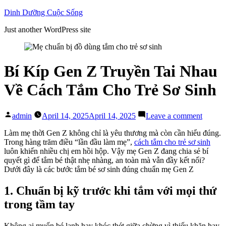
Skip
Dinh Dưỡng Cuộc Sống
to
Just another WordPress site
content
Bí Kíp Gen Z Truyền Tai Nhau
Về Cách Tắm Cho Trẻ Sơ Sinh
Posted
on
admin
April 14, 2025
April 14, 2025
Leave a comment
by
Bí
Kíp
Làm mẹ thời Gen Z không chỉ là yêu thương mà còn cần hiểu đúng.
Gen
Trong hàng trăm điều “lần đầu làm mẹ”,
cách tắm cho trẻ sơ sinh
Z
luôn khiến nhiều chị em hồi hộp. Vậy mẹ Gen Z đang chia sẻ bí
Truyền
quyết gì để tắm bé thật nhẹ nhàng, an toàn mà vẫn đầy kết nối?
Tai
Dưới đây là các bước tắm bé sơ sinh đúng chuẩn mẹ Gen Z
Nhau
Về
1. Chuẩn bị kỹ trước khi tắm với mọi thứ
Cách
trong tầm tay
Tắm
Cho
Trẻ
Không ai muốn bé lạnh hay khóc thét giữa chừng vì thiếu khăn hay