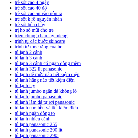
trẻ sốt cao 4 ngày
trẻ sốt cao 40 độ
trẻ sốt cao ăn vào nôn ra
trẻ sốt k rõ nguyên nhân
trẻ sốt tiêu chảy
trị ho sổ mũi cho trẻ
trieu chung chan tay mieng
trình tự các bước skincare
trình tự mọc răng của bé
tủ lạnh 2 cánh
tủ lạnh 3 cánh
tủ lạnh 3 cánh có ngăn đông mềm
tủ lạnh 322 lít panasonic
tủ lạnh để mức nào tiết kiệm điện
tủ lạnh hãng nào tiết kiệm điện
tủ lạnh icy
tủ lạnh jumbo ngăn đá khổng lồ
tủ lạnh jumbo panasonic
tủ lạnh làm đá tự rơi panasonic
tủ lạnh nào bền và tiết kiệm điện
tủ lạnh ngăn đông to
tủ lạnh nhiều cánh
tủ lạnh panasonic 255
tủ lạnh panasonic 290 lít
tủ lạnh panasonic 290l