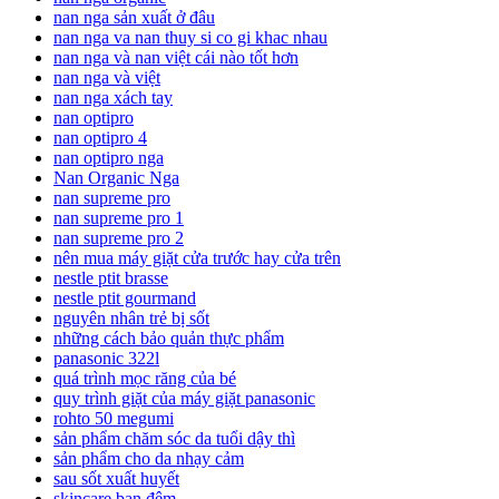
nan nga sản xuất ở đâu
nan nga va nan thuy si co gi khac nhau
nan nga và nan việt cái nào tốt hơn
nan nga và việt
nan nga xách tay
nan optipro
nan optipro 4
nan optipro nga
Nan Organic Nga
nan supreme pro
nan supreme pro 1
nan supreme pro 2
nên mua máy giặt cửa trước hay cửa trên
nestle ptit brasse
nestle ptit gourmand
nguyên nhân trẻ bị sốt
những cách bảo quản thực phẩm
panasonic 322l
quá trình mọc răng của bé
quy trình giặt của máy giặt panasonic
rohto 50 megumi
sản phẩm chăm sóc da tuổi dậy thì
sản phẩm cho da nhạy cảm
sau sốt xuất huyết
skincare ban đêm