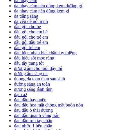
da nhạy cảm
da nhạy cảm nên dùng kem dưỡng gì
da nhạy cảm nên dùng kem gì
da trắng sáng
da yếu dễ nổi mụn
dầu gội cho bé
dầu gội cho em bé
dầu gội cho trẻ em
dầu gội đầu trẻ em
dầu gội trẻ em
dấu hiệu nhận biết chân tay miệng
dấu hiệu sốt mọc răng
dầu tẩy trang tốt
dưỡng ẩm cho tuổi dậy thì
dưỡng ẩm sáng da
duong da toan than sau sinh
dưỡng sáng an toàn
dưỡng sáng lành tính
đạm a2
đau đầu hay quên
đau đầu hoa mắt chóng mặt buồn nôn
đau đầu ở thái dương
đau đầu quanh vùng trán
đau đầu run tay chân
đau nhức 1 bên chân