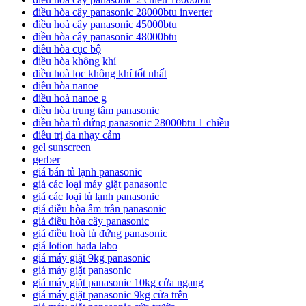
điều hòa cây panasonic 28000btu inverter
điều hoà cây panasonic 45000btu
điều hòa cây panasonic 48000btu
điều hòa cục bộ
điều hòa không khí
điều hoà lọc không khí tốt nhất
điều hòa nanoe
điều hoà nanoe g
điều hòa trung tâm panasonic
điều hòa tủ đứng panasonic 28000btu 1 chiều
điều trị da nhạy cảm
gel sunscreen
gerber
giá bán tủ lạnh panasonic
giá các loại máy giặt panasonic
giá các loại tủ lạnh panasonic
giá điều hòa âm trần panasonic
giá điều hòa cây panasonic
giá điều hoà tủ đứng panasonic
giá lotion hada labo
giá máy giặt 9kg panasonic
giá máy giặt panasonic
giá máy giặt panasonic 10kg cửa ngang
giá máy giặt panasonic 9kg cửa trên