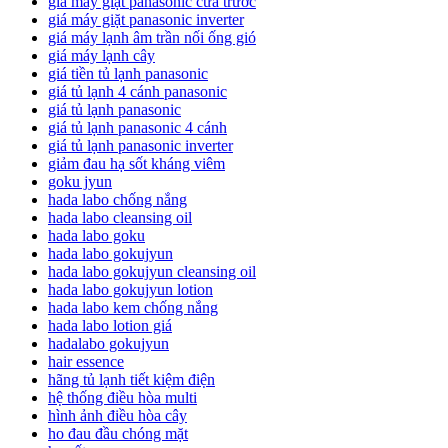
giá máy giặt panasonic cửa trước
giá máy giặt panasonic inverter
giá máy lạnh âm trần nối ống gió
giá máy lạnh cây
giá tiền tủ lạnh panasonic
giá tủ lạnh 4 cánh panasonic
giá tủ lạnh panasonic
giá tủ lạnh panasonic 4 cánh
giá tủ lạnh panasonic inverter
giảm đau hạ sốt kháng viêm
goku jyun
hada labo chống nắng
hada labo cleansing oil
hada labo goku
hada labo gokujyun
hada labo gokujyun cleansing oil
hada labo gokujyun lotion
hada labo kem chống nắng
hada labo lotion giá
hadalabo gokujyun
hair essence
hãng tủ lạnh tiết kiệm điện
hệ thống điều hòa multi
hình ảnh điều hòa cây
ho đau đầu chóng mặt