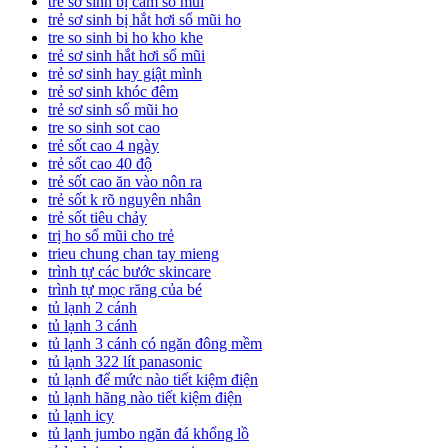
trẻ sơ sinh bị cảm sổ mũi
trẻ sơ sinh bị hắt hơi sổ mũi ho
tre so sinh bi ho kho khe
trẻ sơ sinh hắt hơi sổ mũi
trẻ sơ sinh hay giật mình
trẻ sơ sinh khóc đêm
trẻ sơ sinh sổ mũi ho
tre so sinh sot cao
trẻ sốt cao 4 ngày
trẻ sốt cao 40 độ
trẻ sốt cao ăn vào nôn ra
trẻ sốt k rõ nguyên nhân
trẻ sốt tiêu chảy
trị ho sổ mũi cho trẻ
trieu chung chan tay mieng
trình tự các bước skincare
trình tự mọc răng của bé
tủ lạnh 2 cánh
tủ lạnh 3 cánh
tủ lạnh 3 cánh có ngăn đông mềm
tủ lạnh 322 lít panasonic
tủ lạnh để mức nào tiết kiệm điện
tủ lạnh hãng nào tiết kiệm điện
tủ lạnh icy
tủ lạnh jumbo ngăn đá khổng lồ