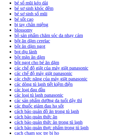
bé sổ mũi kéo dài
bé sơ sinh khóc đêm
bé sơ sinh sổ mũi
bé sốt cao
bị tay chân miệng
blossomy
bộ sản phẩm chăm sóc da nhạy cảm
bột ăn dặm cerelac
bột ăn dặm ngọt
bọt dịu lành
bột mặn ăn dặm
bột ngọt cho bé ăn dặm
các chế độ giặt của máy giặt panasonic
các chế độ máy giặt panasonic
các chức năng của máy giặt panasonic
các dòng tủ lạnh tiết kiệm điện
các loại đau đầu
các loại tủ lạnh panasonic
các sản phẩm dưỡng da tuổi dậy thì
các thuốc giảm đau hạ sốt
cách bảo quản đồ ăn trong tủ lạnh
cách bảo quản thức ăn
cách bảo quản thức ăn trong tủ lạnh
cách bảo quản thực phẩm trong tủ lạnh
cach cham soc tre bi ho