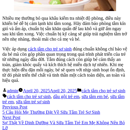
Nhiều mẹ thường bỏ qua khâu kiểm tra nhiệt độ phòng, điều này
khiến bé dễ bị cảm lạnh khi tắm xong. Hãy đảm bảo phòng tắm kín
gió và ấm áp, chuẩn bị sẵn khăn quấn để lau khô và giữ ấm ngay
sau khi tắm xong. Việc chuẩn bị kỹ càng sẽ giúp trải nghiệm tắm trở
nên nhẹ nhàng, thoải mái cho cả mẹ và bé.
Việc áp dụng
cách tắm cho trẻ sơ sinh
đúng chuẩn không chỉ bảo vệ
da bé mà còn góp phần quan trọng trong quá trình phát triển của trẻ
từ những ngày đầu đời. Tắm đúng cách còn giúp bé cảm thấy an
toàn, giảm khóc quấy và kích thích hệ miễn dịch tự nhiên. Khi mẹ
thực hiện đều đặn mỗi ngày, bé sẽ quen với nhịp sinh hoạt ổn định,
từ đó phát triển thể chất và tinh thần một cách toàn diện, an toàn và
hiệu quả.
Posted
Posted
admin
April 20, 2025
April 20, 2025
cách tắm cho trẻ sơ sinh
by
in
Tags:
cách tắm cho trẻ sơ sinh
,
dầu gội trẻ em
,
sữa tắm em bé
,
sữa tắm
trẻ em
,
sữa tắm trẻ sơ sinh
Post
Previous
Previous Post
post:
5 Câu Hỏi Mẹ Thường Đặt Về Sữa Tắm Trẻ Sơ Sinh
navigation
Next
Next Post
post:
Sự Thật Về Dinh Dưỡng Và Sữa Tắm Trẻ Em Mẹ Không Nên Bỏ
Lỡ