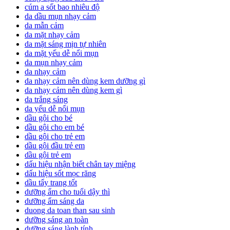
cúm a sốt bao nhiêu độ
da dầu mụn nhạy cảm
da mẫn cảm
da mặt nhạy cảm
da mặt sáng mịn tự nhiên
da mặt yếu dễ nổi mụn
da mụn nhạy cảm
da nhạy cảm
da nhạy cảm nên dùng kem dưỡng gì
da nhạy cảm nên dùng kem gì
da trắng sáng
da yếu dễ nổi mụn
dầu gội cho bé
dầu gội cho em bé
dầu gội cho trẻ em
dầu gội đầu trẻ em
dầu gội trẻ em
dấu hiệu nhận biết chân tay miệng
dấu hiệu sốt mọc răng
dầu tẩy trang tốt
dưỡng ẩm cho tuổi dậy thì
dưỡng ẩm sáng da
duong da toan than sau sinh
dưỡng sáng an toàn
dưỡng sáng lành tính