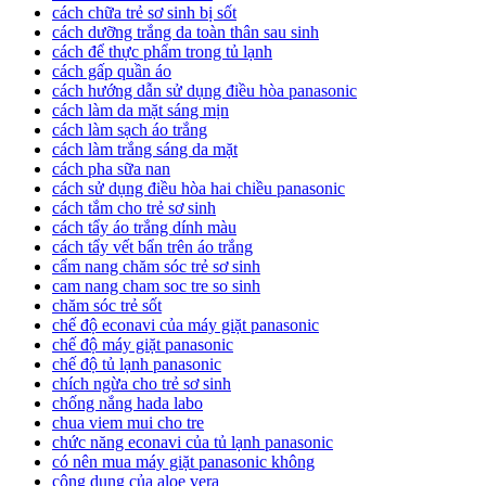
cách chữa trẻ sơ sinh bị sốt
cách dưỡng trắng da toàn thân sau sinh
cách để thực phẩm trong tủ lạnh
cách gấp quần áo
cách hướng dẫn sử dụng điều hòa panasonic
cách làm da mặt sáng mịn
cách làm sạch áo trắng
cách làm trắng sáng da mặt
cách pha sữa nan
cách sử dụng điều hòa hai chiều panasonic
cách tắm cho trẻ sơ sinh
cách tẩy áo trắng dính màu
cách tẩy vết bẩn trên áo trắng
cẩm nang chăm sóc trẻ sơ sinh
cam nang cham soc tre so sinh
chăm sóc trẻ sốt
chế độ econavi của máy giặt panasonic
chế độ máy giặt panasonic
chế độ tủ lạnh panasonic
chích ngừa cho trẻ sơ sinh
chống nắng hada labo
chua viem mui cho tre
chức năng econavi của tủ lạnh panasonic
có nên mua máy giặt panasonic không
công dụng của aloe vera