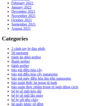
February 2022
January 2022
December 2021
November 2021
October 2021
September 2021
August 2021
Categories
2 cánh tay bị đau nhức
50 megumi
bánh ăn dặm gerber
Banh gerber
bánh gerber
báo giá điều hòa cây
báo giá điều hòa cây panasonic
báo giá máy điều hòa âm trần panasonic
bảo quản thức ăn trong tủ lạnh
bảo quản thực phẩm trong tủ lạnh đúng cách
bé bị sổ mũi kéo dài
bé bị sổ mũi lâu ngày
bé bị sốt tiêu chảy
bé quấy khóc về đêm