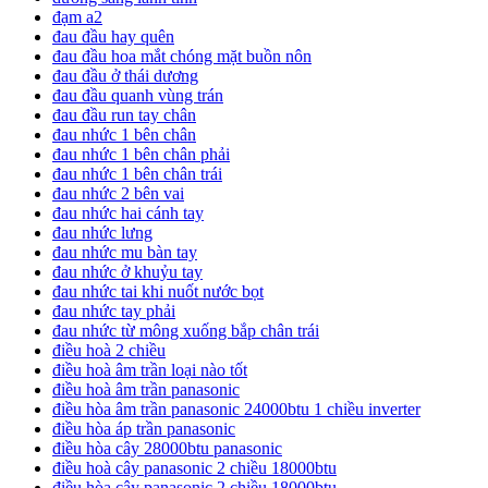
đạm a2
đau đầu hay quên
đau đầu hoa mắt chóng mặt buồn nôn
đau đầu ở thái dương
đau đầu quanh vùng trán
đau đầu run tay chân
đau nhức 1 bên chân
đau nhức 1 bên chân phải
đau nhức 1 bên chân trái
đau nhức 2 bên vai
đau nhức hai cánh tay
đau nhức lưng
đau nhức mu bàn tay
đau nhức ở khuỷu tay
đau nhức tai khi nuốt nước bọt
đau nhức tay phải
đau nhức từ mông xuống bắp chân trái
điều hoà 2 chiều
điều hoà âm trần loại nào tốt
điều hoà âm trần panasonic
điều hòa âm trần panasonic 24000btu 1 chiều inverter
điều hòa áp trần panasonic
điều hòa cây 28000btu panasonic
điều hoà cây panasonic 2 chiều 18000btu
điều hòa cây panasonic 2 chiều 18000btu