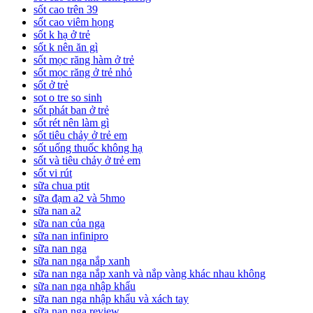
sốt cao trên 39
sốt cao viêm họng
sốt k hạ ở trẻ
sốt k nên ăn gì
sốt mọc răng hàm ở trẻ
sốt mọc răng ở trẻ nhỏ
sốt ở trẻ
sot o tre so sinh
sốt phát ban ở trẻ
sốt rét nên làm gì
sốt tiêu chảy ở trẻ em
sốt uống thuốc không hạ
sốt và tiêu chảy ở trẻ em
sốt vi rút
sữa chua ptit
sữa đạm a2 và 5hmo
sữa nan a2
sữa nan của nga
sữa nan infinipro
sữa nan nga
sữa nan nga nắp xanh
sữa nan nga nắp xanh và nắp vàng khác nhau không
sữa nan nga nhập khẩu
sữa nan nga nhập khẩu và xách tay
sữa nan nga review