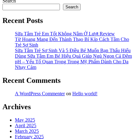
Search
Search
Recent Posts
Sữa Tắm Trẻ Em Tốt Không Nằm Ở Lượt Review
Từ Hoang Mang Đến Thành Thạo Bí Kíp Cách Tắm Cho
Trẻ Sơ Sinh
Sữa Tắm Trẻ Sơ Sinh Và 5 Điều Bé Muốn Bạn Thấu Hiểu
Dùng Sữa Tắm Em Bé Hiệu Quả Giúp Ngủ Ngon Cả Đêm
pH – Yếu Tố Quan Trọng Trong Mỹ Phẩm Dành Cho Da
Nhạy Cảm
Recent Comments
A WordPress Commenter
on
Hello world!
Archives
May 2025
April 2025
March 2025
February 2025