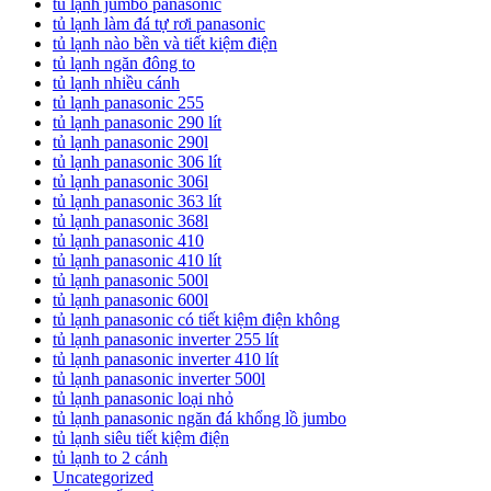
tủ lạnh jumbo panasonic
tủ lạnh làm đá tự rơi panasonic
tủ lạnh nào bền và tiết kiệm điện
tủ lạnh ngăn đông to
tủ lạnh nhiều cánh
tủ lạnh panasonic 255
tủ lạnh panasonic 290 lít
tủ lạnh panasonic 290l
tủ lạnh panasonic 306 lít
tủ lạnh panasonic 306l
tủ lạnh panasonic 363 lít
tủ lạnh panasonic 368l
tủ lạnh panasonic 410
tủ lạnh panasonic 410 lít
tủ lạnh panasonic 500l
tủ lạnh panasonic 600l
tủ lạnh panasonic có tiết kiệm điện không
tủ lạnh panasonic inverter 255 lít
tủ lạnh panasonic inverter 410 lít
tủ lạnh panasonic inverter 500l
tủ lạnh panasonic loại nhỏ
tủ lạnh panasonic ngăn đá khổng lồ jumbo
tủ lạnh siêu tiết kiệm điện
tủ lạnh to 2 cánh
Uncategorized