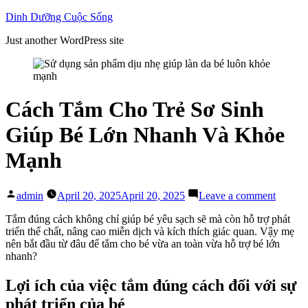
Skip
Dinh Dưỡng Cuộc Sống
to
Just another WordPress site
content
Cách Tắm Cho Trẻ Sơ Sinh
Giúp Bé Lớn Nhanh Và Khỏe
Mạnh
Posted
on
admin
April 20, 2025
April 20, 2025
Leave a comment
by
Cách
Tắm
Tắm đúng cách không chỉ giúp bé yêu sạch sẽ mà còn hỗ trợ phát
Cho
triển thể chất, nâng cao miễn dịch và kích thích giác quan. Vậy mẹ
Trẻ
nên bắt đầu từ đâu để tắm cho bé vừa an toàn vừa hỗ trợ bé lớn
Sơ
nhanh?
Sinh
Giúp
Lợi ích của việc tắm đúng cách đối với sự
Bé
phát triển của bé
Lớn