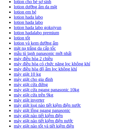
lotion cho bé sơ sinh
lotion dưỡng ẩm da mặt
lotion em bé
lotion hada labo
lotion hada labo
lotion hada labo gokujyun
lotion hadalabo premium
lotion tốt
lotion và kem dưỡng ẩm
mặt nạ trắng da cấp tốc
mẫu tủ lạnh panasonic mới nhất
máy điều hòa 2 chiều
máy điều hòa có chức năng lọc không khí
máy điều hòa độ ẩm lọc không khí
máy giặt 10 kg
máy giặt cho gia đình
máy giặt cửa đứng
máy giặt cửa ngang panasonic 10kg
máy giặt cửa trên 9kg
máy giặt inverter
máy giặt loại nào tiết kiệm điện nước
máy giặt lồng ngang panasonic
máy giặt nào tiết kiệm điện
máy giặt nào tiết kiệm điện nước
máy giặt nào tốt và tiết kiệm điện