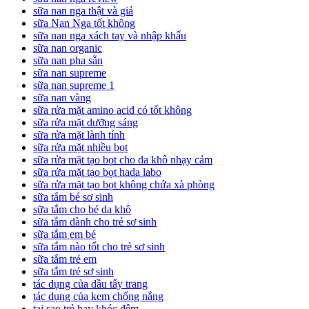
sữa nan nga thật và giả
sữa Nan Nga tốt không
sữa nan nga xách tay và nhập khẩu
sữa nan organic
sữa nan pha sẵn
sữa nan supreme
sữa nan supreme 1
sữa nan vàng
sữa rửa mặt amino acid có tốt không
sữa rửa mặt dưỡng sáng
sữa rửa mặt lành tính
sữa rửa mặt nhiều bọt
sữa rửa mặt tạo bọt cho da khô nhạy cảm
sữa rửa mặt tạo bọt hada labo
sữa rửa mặt tạo bọt không chứa xà phòng
sữa tắm bé sơ sinh
sữa tắm cho bé da khô
sữa tắm dành cho trẻ sơ sinh
sữa tắm em bé
sữa tắm nào tốt cho trẻ sơ sinh
sữa tắm trẻ em
sữa tắm trẻ sơ sinh
tác dụng của dầu tẩy trang
tác dụng của kem chống nắng
tại sao trẻ hay khóc đêm