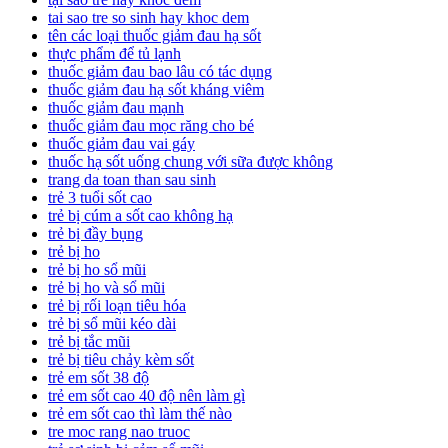
tai sao tre so sinh hay khoc dem
tên các loại thuốc giảm đau hạ sốt
thực phẩm để tủ lạnh
thuốc giảm đau bao lâu có tác dụng
thuốc giảm đau hạ sốt kháng viêm
thuốc giảm đau mạnh
thuốc giảm đau mọc răng cho bé
thuốc giảm đau vai gáy
thuốc hạ sốt uống chung với sữa được không
trang da toan than sau sinh
trẻ 3 tuổi sốt cao
trẻ bị cúm a sốt cao không hạ
trẻ bị đầy bụng
trẻ bị ho
trẻ bị ho sổ mũi
trẻ bị ho và sổ mũi
trẻ bị rối loạn tiêu hóa
trẻ bị sổ mũi kéo dài
trẻ bị tắc mũi
trẻ bị tiêu chảy kèm sốt
trẻ em sốt 38 độ
trẻ em sốt cao 40 độ nên làm gì
trẻ em sốt cao thì làm thế nào
tre moc rang nao truoc