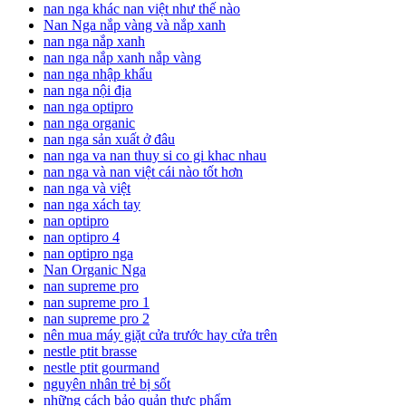
nan nga khác nan việt như thế nào
Nan Nga nắp vàng và nắp xanh
nan nga nắp xanh
nan nga nắp xanh nắp vàng
nan nga nhập khẩu
nan nga nội địa
nan nga optipro
nan nga organic
nan nga sản xuất ở đâu
nan nga va nan thuy si co gi khac nhau
nan nga và nan việt cái nào tốt hơn
nan nga và việt
nan nga xách tay
nan optipro
nan optipro 4
nan optipro nga
Nan Organic Nga
nan supreme pro
nan supreme pro 1
nan supreme pro 2
nên mua máy giặt cửa trước hay cửa trên
nestle ptit brasse
nestle ptit gourmand
nguyên nhân trẻ bị sốt
những cách bảo quản thực phẩm