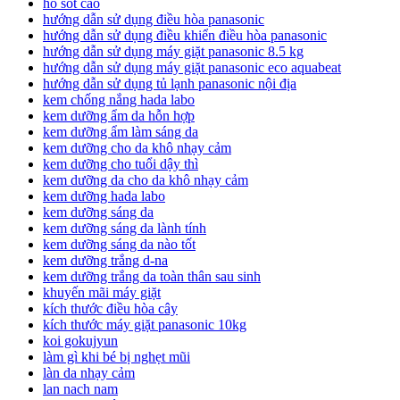
ho sốt cao
hướng dẫn sử dụng điều hòa panasonic
hướng dẫn sử dụng điều khiển điều hòa panasonic
hướng dẫn sử dụng máy giặt panasonic 8.5 kg
hướng dẫn sử dụng máy giặt panasonic eco aquabeat
hướng dẫn sử dụng tủ lạnh panasonic nội địa
kem chống nắng hada labo
kem dưỡng ẩm da hỗn hợp
kem dưỡng ẩm làm sáng da
kem dưỡng cho da khô nhạy cảm
kem dưỡng cho tuổi dậy thì
kem dưỡng da cho da khô nhạy cảm
kem dưỡng hada labo
kem dưỡng sáng da
kem dưỡng sáng da lành tính
kem dưỡng sáng da nào tốt
kem dưỡng trắng d-na
kem dưỡng trắng da toàn thân sau sinh
khuyến mãi máy giặt
kích thước điều hòa cây
kích thước máy giặt panasonic 10kg
koi gokujyun
làm gì khi bé bị nghẹt mũi
làn da nhạy cảm
lan nach nam