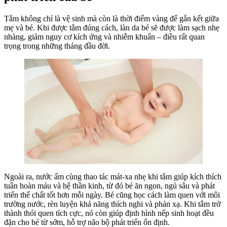
Nhanh
Và
Tắm không chỉ là vệ sinh mà còn là thời điểm vàng để gắn kết giữa
Khỏe
mẹ và bé. Khi được tắm đúng cách, làn da bé sẽ được làm sạch nhẹ
Mạnh
nhàng, giảm nguy cơ kích ứng và nhiễm khuẩn – điều rất quan
trọng trong những tháng đầu đời.
Ngoài ra, nước ấm cùng thao tác mát-xa nhẹ khi tắm giúp kích thích
tuần hoàn máu và hệ thần kinh, từ đó bé ăn ngon, ngủ sâu và phát
triển thể chất tốt hơn mỗi ngày. Bé cũng học cách làm quen với môi
trường nước, rèn luyện khả năng thích nghi và phản xạ. Khi tắm trở
thành thói quen tích cực, nó còn giúp định hình nếp sinh hoạt đều
đặn cho bé từ sớm, hỗ trợ não bộ phát triển ổn định.