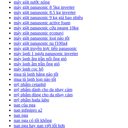
máy giặt nước nóng
máy giặt panasonic 8 5kg inverter
máy giặt panasonic 8.5 kg inverter
máy giặt panasonic 9 kg giá bao nhiêu
máy giặt panasonic active foam
máy giặt panasonic cửa ngang 10kg
máy giặt panasonic econavi
máy giặt panasonic loại nào tốt
máy giặt panasonic na f100a4
máy giặt truyền trực tiếp panasonic
máy lạnh 1 ngựa panasonic inverter
máy lạnh âm trần nối ống gió
máy lạnh âm trần ống gió
máy lạnh cục bộ
mua tủ lạnh hãng nào tốt
mua tủ lạnh loại nào tốt
mỹ phẩm cetaphil
mỹ phẩm dành cho da nhạy cảm
mỹ phẩm dùng cho da nhạy cảm
mỹ phẩm hada labo
nan của nga
nan infinipro a2
nan nga
nan nga có tốt không
nan nga hay nan việt tốt hơn