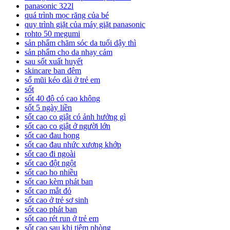
panasonic 322l
quá trình mọc răng của bé
quy trình giặt của máy giặt panasonic
rohto 50 megumi
sản phẩm chăm sóc da tuổi dậy thì
sản phẩm cho da nhạy cảm
sau sốt xuất huyết
skincare ban đêm
sổ mũi kéo dài ở trẻ em
sốt
sốt 40 độ có cao không
sốt 5 ngày liền
sốt cao co giật có ảnh hưởng gì
sốt cao co giật ở người lớn
sốt cao đau họng
sốt cao đau nhức xương khớp
sốt cao đi ngoài
sốt cao đột ngột
sốt cao ho nhiều
sốt cao kèm phát ban
sốt cao mắt đỏ
sốt cao ở trẻ sơ sinh
sốt cao phát ban
sốt cao rét run ở trẻ em
sốt cao sau khi tiêm phòng