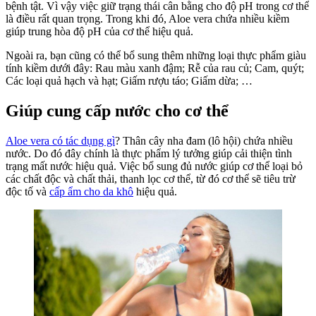
bệnh tật. Vì vậy việc giữ trạng thái cân bằng cho độ pH trong cơ thể
là điều rất quan trọng. Trong khi đó, Aloe vera chứa nhiều kiềm
giúp trung hòa độ pH của cơ thể hiệu quả.
Ngoài ra, bạn cũng có thể bổ sung thêm những loại thực phẩm giàu
tính kiềm dưới đây: Rau màu xanh đậm; Rễ của rau củ; Cam, quýt;
Các loại quả hạch và hạt; Giấm rượu táo; Giấm dừa; …
Giúp cung cấp nước cho cơ thể
Aloe vera có tác dụng gì
? Thân cây nha đam (lô hội) chứa nhiều
nước. Do đó đây chính là thực phẩm lý tưởng giúp cải thiện tình
trạng mất nước hiệu quả. Việc bổ sung đủ nước giúp cơ thể loại bỏ
các chất độc và chất thải, thanh lọc cơ thể, từ đó cơ thể sẽ tiêu trừ
độc tố và
cấp ẩm cho da khô
hiệu quả.