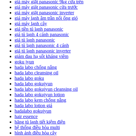
giá máy giặt panasonic 9kg cửa trên
giá máy giặt panasonic cửa trước
giá máy giặt panasonic inverter
giá máy lạnh âm trần nối ống gió
giá máy lạnh cây
giá tiền tủ lạnh panasonic
giá tủ lạnh 4 cánh panasonic
giá tủ lạnh panasonic
giá tủ lạnh panasonic 4 cánh
giá tủ lạnh panasonic inverter
giảm đau hạ sốt kháng viêm
goku jyun
hada labo chống nắng
hada labo cleansing oil
hada labo goku
hada labo gokujyun
hada labo gokujyun cleansing oil
hada labo gokujyun lotion
hada labo kem chống nắng
hada labo lotion giá
hadalabo gokujyun
hair essence
hãng tủ lạnh tiết kiệm điện
hệ thống điều hòa multi
hình ảnh điều hòa cây