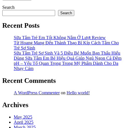
Search
Search
Recent Posts
Sữa Tắm Trẻ Em Tốt Không Nằm Ở Lượt Review
Từ Hoang Mang Đến Thành Thạo Bí Kíp Cách Tắm Cho
Trẻ Sơ Sinh
Sữa Tắm Trẻ Sơ Sinh Và 5 Điều Bé Muốn Bạn Thấu Hiểu
Dùng Sữa Tắm Em Bé Hiệu Quả Giúp Ngủ Ngon Cả Đêm
pH – Yếu Tố Quan Trọng Trong Mỹ Phẩm Dành Cho Da
Nhạy Cảm
Recent Comments
A WordPress Commenter
on
Hello world!
Archives
May 2025
April 2025
March 2025