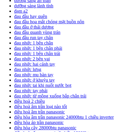
dưỡng sáng an toàn
dưỡng sáng lành tính
đạm a2
đau đầu hay quên
đau đầu hoa mắt chóng mặt buồn nôn
đau đầu ở thái dương
đau đầu quanh vùng trán
đau đầu run tay chân
đau nhức 1 bên chân
đau nhức 1 bên chân phải
đau nhức 1 bên chân trái
đau nhức 2 bên vai
đau nhức hai cánh tay
đau nhức lưng
đau nhức mu bàn tay
đau nhức ở khuỷu tay
đau nhức tai khi nuốt nước bọt
đau nhức tay phải
đau nhức từ mông xuống bắp chân trái
điều hoà 2 chiều
điều hoà âm trần loại nào tốt
điều hoà âm trần panasonic
điều hòa âm trần panasonic 24000btu 1 chiều inverter
điều hòa áp trần panasonic
điều hòa cây 28000btu panasonic