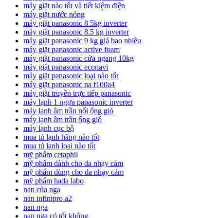
máy giặt nào tốt và tiết kiệm điện
máy giặt nước nóng
máy giặt panasonic 8 5kg inverter
máy giặt panasonic 8.5 kg inverter
máy giặt panasonic 9 kg giá bao nhiêu
máy giặt panasonic active foam
máy giặt panasonic cửa ngang 10kg
máy giặt panasonic econavi
máy giặt panasonic loại nào tốt
máy giặt panasonic na f100a4
máy giặt truyền trực tiếp panasonic
máy lạnh 1 ngựa panasonic inverter
máy lạnh âm trần nối ống gió
máy lạnh âm trần ống gió
máy lạnh cục bộ
mua tủ lạnh hãng nào tốt
mua tủ lạnh loại nào tốt
mỹ phẩm cetaphil
mỹ phẩm dành cho da nhạy cảm
mỹ phẩm dùng cho da nhạy cảm
mỹ phẩm hada labo
nan của nga
nan infinipro a2
nan nga
nan nga có tốt không