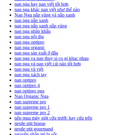
nan nga hay nan việt tốt hơn
nan nga khác nan việt như thế nào
Nan Nga nắp vàng và nắp xanh
nan nga nắp xanh
nan nga nắp xanh nắp vàng
nan nga nhập khẩu
nan nga nội địa
nan nga optipro
nan nga organic
nan nga sản xuất ở đâu
nan nga va nan thuy si co gi khac nhau
nan nga và nan việt cái nào tốt hơn
nan nga và việt
nan nga xách tay
nan optipro
nan optipro 4
nan optipro nga
Nan Organic Nga
nan supreme pro
nan supreme pro 1
nan supreme pro 2
nên mua máy giặt cửa trước hay cửa trên
nestle ptit brasse
nestle ptit gourmand
nguyên nhân trẻ bị sốt