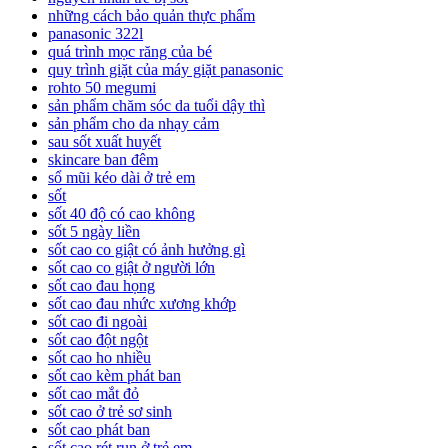
những cách bảo quản thực phẩm
panasonic 322l
quá trình mọc răng của bé
quy trình giặt của máy giặt panasonic
rohto 50 megumi
sản phẩm chăm sóc da tuổi dậy thì
sản phẩm cho da nhạy cảm
sau sốt xuất huyết
skincare ban đêm
sổ mũi kéo dài ở trẻ em
sốt
sốt 40 độ có cao không
sốt 5 ngày liền
sốt cao co giật có ảnh hưởng gì
sốt cao co giật ở người lớn
sốt cao đau họng
sốt cao đau nhức xương khớp
sốt cao đi ngoài
sốt cao đột ngột
sốt cao ho nhiều
sốt cao kèm phát ban
sốt cao mắt đỏ
sốt cao ở trẻ sơ sinh
sốt cao phát ban
sốt cao rét run ở trẻ em