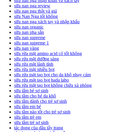
sữa nan nga nhập khẩu và xách tay
sữa nan nga review
sữa nan nga thật và giả
sữa Nan Nga tốt không
sữa nan nga xách tay và nhập khẩu
sữa nan organic
sữa nan pha sẵn
sữa nan supreme
sữa nan supreme 1
sữa nan vàng
sữa rửa mặt amino acid có tốt không
sữa rửa mặt dưỡng sáng
sữa rửa mặt lành tính
sữa rửa mặt nhiều bọt
sữa rửa mặt tạo bọt cho da khô nhạy cảm
sữa rửa mặt tạo bọt hada labo
sữa rửa mặt tạo bọt không chứa xà phòng
sữa tắm bé sơ sinh
sữa tắm cho bé da khô
sữa tắm dành cho trẻ sơ sinh
sữa tắm em bé
sữa tắm nào tốt cho trẻ sơ sinh
sữa tắm trẻ em
sữa tắm trẻ sơ sinh
tác dụng của dầu tẩy trang