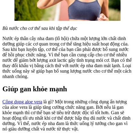
Bù nước cho cơ thể sau khi tập thể dục
Nước ép thân cây nha đam (lô hội) chứa một lượng lớn chất dinh
dưỡng giúp các cơ quan trong cơ thể tăng hiệu suất hoạt động của.
Sau khi bạn luyện tập, cơ thể của bạn cần phải được bổ sung nước
để hồi phục chức năng. Vì thế bạn cần cung cấp cho cơ thể nhiều
nước để giảm bớt lượng axit lactic gây tình trạng mỏi cơ. Bạn có thể
thay đổi khẩu vị bằng cách thử với nước ép nha đam mát lạnh. Loại
thức uống này sẽ giúp bạn bổ sung lượng nước cho cơ thể một cách
nhanh chóng.
Giúp gan khỏe mạnh
Công dụng aloe vera
là gì? Một trong những công dụng ấn tượng
của aloe vera là giúp tăng cường chức năng gan. Bởi nếu lá gan
khỏe mạnh thì cơ thể bạn sẽ tiêu trừ được độc tố tốt hơn. Gan sẽ
hoạt động tối ưu nhất khi cơ thể được hấp thụ đủ nước và chất dinh
dưỡng. Vì thế, nước ép nha đam là thức uống lý tưởng cho gan vì
nó giàu dưỡng chất và nước từ thực vật.