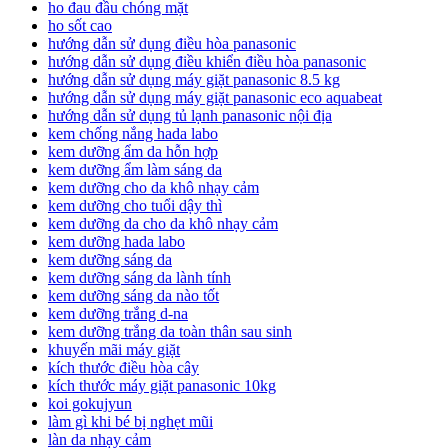
ho đau đầu chóng mặt
ho sốt cao
hướng dẫn sử dụng điều hòa panasonic
hướng dẫn sử dụng điều khiển điều hòa panasonic
hướng dẫn sử dụng máy giặt panasonic 8.5 kg
hướng dẫn sử dụng máy giặt panasonic eco aquabeat
hướng dẫn sử dụng tủ lạnh panasonic nội địa
kem chống nắng hada labo
kem dưỡng ẩm da hỗn hợp
kem dưỡng ẩm làm sáng da
kem dưỡng cho da khô nhạy cảm
kem dưỡng cho tuổi dậy thì
kem dưỡng da cho da khô nhạy cảm
kem dưỡng hada labo
kem dưỡng sáng da
kem dưỡng sáng da lành tính
kem dưỡng sáng da nào tốt
kem dưỡng trắng d-na
kem dưỡng trắng da toàn thân sau sinh
khuyến mãi máy giặt
kích thước điều hòa cây
kích thước máy giặt panasonic 10kg
koi gokujyun
làm gì khi bé bị nghẹt mũi
làn da nhạy cảm