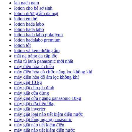
lan nach nam
lotion cho bé sơ sinh
lotion dưỡng ẩm da mặt
lotion em bé
lotion hada labo
lotion hada labo
lotion hada labo gokujyun
lotion hadalabo premium
lotion tốt
lotion và kem dưỡng ẩm
mặt nạ trắng da cấp tốc
mẫu tủ lạnh panasonic mới nhất
máy điều hòa 2 chiều
máy điều hòa có chức năng lọc không khí
máy điều hòa độ ẩm lọc không khí
máy giặt 10 kg
máy giặt cho gia đình
máy giặt cửa đứng
máy giặt cửa ngang panasonic 10kg
máy giặt cửa trên 9kg
máy giặt inverter
máy giặt loại nào tiết kiệm điện nước
máy giặt lồng ngang panasonic
máy giặt nào tiết kiệm điện
máy giặt nào tiết kiệm điện nước