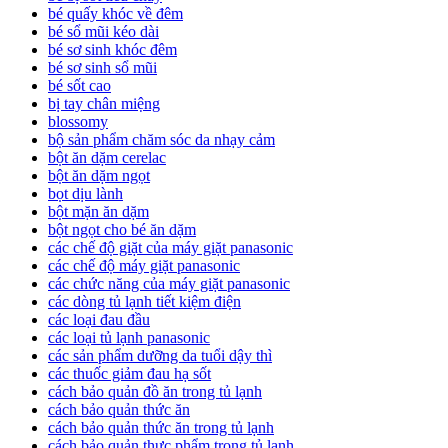
bé quấy khóc về đêm
bé sổ mũi kéo dài
bé sơ sinh khóc đêm
bé sơ sinh sổ mũi
bé sốt cao
bị tay chân miệng
blossomy
bộ sản phẩm chăm sóc da nhạy cảm
bột ăn dặm cerelac
bột ăn dặm ngọt
bọt dịu lành
bột mặn ăn dặm
bột ngọt cho bé ăn dặm
các chế độ giặt của máy giặt panasonic
các chế độ máy giặt panasonic
các chức năng của máy giặt panasonic
các dòng tủ lạnh tiết kiệm điện
các loại đau đầu
các loại tủ lạnh panasonic
các sản phẩm dưỡng da tuổi dậy thì
các thuốc giảm đau hạ sốt
cách bảo quản đồ ăn trong tủ lạnh
cách bảo quản thức ăn
cách bảo quản thức ăn trong tủ lạnh
cách bảo quản thực phẩm trong tủ lạnh