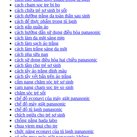
cach cham soc tre bi ho
cách chữa trẻ sơ sinh bị sốt
cách dưỡng trắng da toàn thân sau sinh
cách để thực phẩm trong tủ lạnh
cách gấp quần áo
cách hướng dẫn sử dụng điều hòa panasonic
cách làm da mặt sáng mịn
cách làm sạch áo trắng
cách làm trắng sáng da mặt
cách pha sữa nan
cách sử dụng điều hòa hai chiều panasonic
cách tắm cho trẻ sơ sinh
cách tẩy áo trắng dính màu
cách tẩy vết bẩn trên áo trắng
cẩm nang chăm sóc trẻ sơ sinh
cam nang cham soc tre so sinh
chăm sóc trẻ sốt
chế độ econavi của máy giặt panasonic
chế độ máy giặt panasonic
chế độ tủ lạnh panasonic
chích ngừa cho trẻ sơ sinh
chống nắng hada labo
chua viem mui cho tre
chức năng econavi của tủ lạnh panasonic
có nên mua máy giặt panasonic không