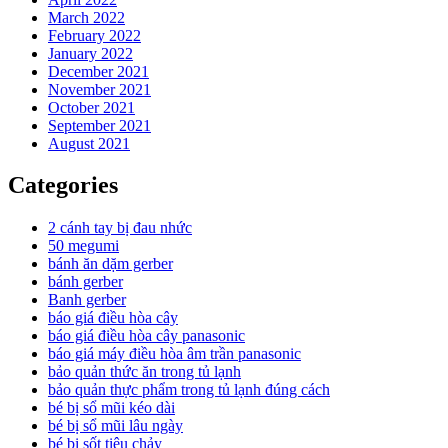
March 2022
February 2022
January 2022
December 2021
November 2021
October 2021
September 2021
August 2021
Categories
2 cánh tay bị đau nhức
50 megumi
bánh ăn dặm gerber
bánh gerber
Banh gerber
báo giá điều hòa cây
báo giá điều hòa cây panasonic
báo giá máy điều hòa âm trần panasonic
bảo quản thức ăn trong tủ lạnh
bảo quản thực phẩm trong tủ lạnh đúng cách
bé bị sổ mũi kéo dài
bé bị sổ mũi lâu ngày
bé bị sốt tiêu chảy