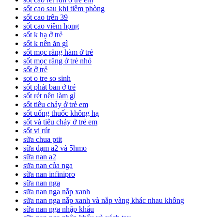
sốt cao sau khi tiêm phòng
sốt cao trên 39
sốt cao viêm họng
sốt k hạ ở trẻ
sốt k nên ăn gì
sốt mọc răng hàm ở trẻ
sốt mọc răng ở trẻ nhỏ
sốt ở trẻ
sot o tre so sinh
sốt phát ban ở trẻ
sốt rét nên làm gì
sốt tiêu chảy ở trẻ em
sốt uống thuốc không hạ
sốt và tiêu chảy ở trẻ em
sốt vi rút
sữa chua ptit
sữa đạm a2 và 5hmo
sữa nan a2
sữa nan của nga
sữa nan infinipro
sữa nan nga
sữa nan nga nắp xanh
sữa nan nga nắp xanh và nắp vàng khác nhau không
sữa nan nga nhập khẩu