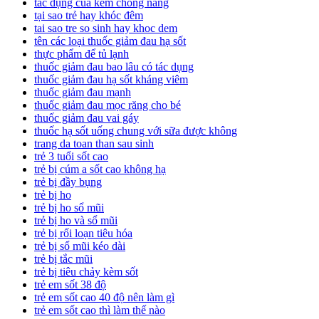
tác dụng của kem chống nắng
tại sao trẻ hay khóc đêm
tai sao tre so sinh hay khoc dem
tên các loại thuốc giảm đau hạ sốt
thực phẩm để tủ lạnh
thuốc giảm đau bao lâu có tác dụng
thuốc giảm đau hạ sốt kháng viêm
thuốc giảm đau mạnh
thuốc giảm đau mọc răng cho bé
thuốc giảm đau vai gáy
thuốc hạ sốt uống chung với sữa được không
trang da toan than sau sinh
trẻ 3 tuổi sốt cao
trẻ bị cúm a sốt cao không hạ
trẻ bị đầy bụng
trẻ bị ho
trẻ bị ho sổ mũi
trẻ bị ho và sổ mũi
trẻ bị rối loạn tiêu hóa
trẻ bị sổ mũi kéo dài
trẻ bị tắc mũi
trẻ bị tiêu chảy kèm sốt
trẻ em sốt 38 độ
trẻ em sốt cao 40 độ nên làm gì
trẻ em sốt cao thì làm thế nào