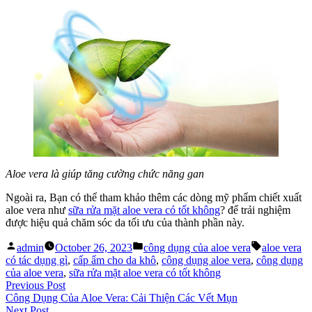
Aloe vera là giúp tăng cường chức năng gan
Ngoài ra, Bạn có thể tham khảo thêm các dòng mỹ phẩm chiết xuất
aloe vera như
sữa rửa mặt aloe vera có tốt không
? để trải nghiệm
được hiệu quả chăm sóc da tối ưu của thành phần này.
Posted
Posted
Tags:
admin
October 26, 2023
công dụng của aloe vera
aloe vera
by
in
có tác dụng gì
,
cấp ẩm cho da khô
,
công dụng aloe vera
,
công dụng
của aloe vera
,
sữa rửa mặt aloe vera có tốt không
Post
Previous
Previous Post
post:
Công Dụng Của Aloe Vera: Cải Thiện Các Vết Mụn
navigation
Next
Next Post