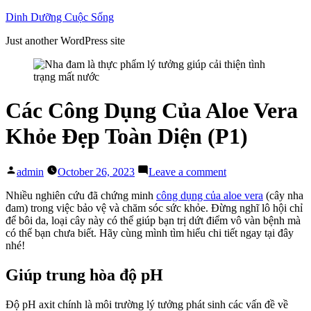
Skip
Dinh Dưỡng Cuộc Sống
to
Just another WordPress site
content
Các Công Dụng Của Aloe Vera
Khỏe Đẹp Toàn Diện (P1)
Posted
on
admin
October 26, 2023
Leave a comment
by
Các
Công
Nhiều nghiên cứu đã chứng minh
công dụng của aloe vera
(cây nha
Dụng
đam) trong việc bảo vệ và chăm sóc sức khỏe. Đừng nghĩ lô hội chỉ
Của
để bôi da, loại cây này có thể giúp bạn trị dứt điểm vô vàn bệnh mà
Aloe
có thể bạn chưa biết. Hãy cùng mình tìm hiểu chi tiết ngay tại đây
Vera
nhé!
Khỏe
Đẹp
Giúp trung hòa độ pH
Toàn
Diện
Độ pH axit chính là môi trường lý tưởng phát sinh các vấn đề về
(P1)