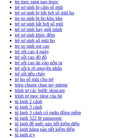
tre moc rang nao truoc
trẻ sơ sinh bị cảm sổ mũi
trẻ sơ sinh bị hắt hơi sổ mũi ho
tre so sinh bi ho kho khe
trẻ sơ sinh hắt hơi sổ mũi
trẻ sơ sinh hay giật mình
trẻ sơ sinh khóc đêm
trẻ sơ sinh sổ mũi ho
tre so sinh sot cao
trẻ sốt cao 4 ngày
trẻ sốt cao 40 độ
trẻ sốt cao ăn vào nôn ra
trẻ sốt k rõ nguyên nhân
trẻ sốt tiêu chảy
trị ho sổ mũi cho trẻ
trieu chung chan tay mieng
trình tự các bước skincare
trình tự mọc răng của bé
tủ lạnh 2 cánh
tủ lạnh 3 cánh
tủ lạnh 3 cánh có ngăn đông mềm
tủ lạnh 322 lít panasonic
tủ lạnh để mức nào tiết kiệm điện
tủ lạnh hãng nào tiết kiệm điện
tủ lạnh icy