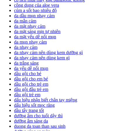
công dụng của aloe vera
cúm a sốt bao nhiêu độ
da dầu mụn nhạy cảm
da mẫn cảm
da mặt nhạy cảm
da mặt sáng mịn tự nhiên
da mặt yếu dễ nổi mụn
da mụn nhạy cảm
da nhạy cảm
da nhạy cảm nên dùng kem dưỡng gì
da nhạy cảm nên dùng kem gì
da trắng sáng
da yếu dễ nổi mụn
dầu gội cho bé
dầu gội cho em bé
dầu gội cho trẻ em
dầu gội đầu trẻ em
dầu gội trẻ em
dấu hiệu nhận biết chân tay miệng
dấu hiệu sốt mọc răng
dầu tẩy trang tốt
dưỡng ẩm cho tuổi dậy thì
dưỡng ẩm sáng da
duong da toan than sau sinh