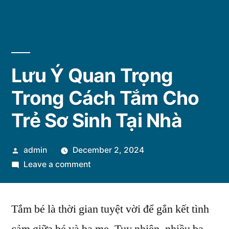
Lưu Ý Quan Trọng
Trong Cách Tắm Cho
Trẻ Sơ Sinh Tại Nhà
Posted
admin
December 2, 2024
by
on
Leave a comment
Lưu
Ý
Tắm bé là thời gian tuyệt vời để gắn kết tình
Quan
Trọng