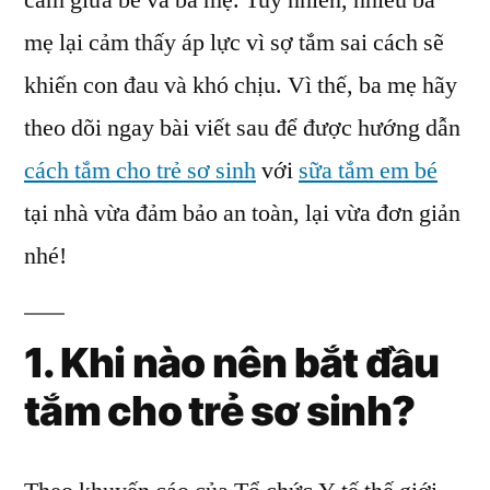
cảm giữa bé và ba mẹ. Tuy nhiên, nhiều ba
Trong
mẹ lại cảm thấy áp lực vì sợ tắm sai cách sẽ
Cách
Tắm
khiến con đau và khó chịu. Vì thế, ba mẹ hãy
Cho
theo dõi ngay bài viết sau để được hướng dẫn
Trẻ
cách tắm cho trẻ sơ sinh
với
sữa tắm em bé
Sơ
Sinh
tại nhà vừa đảm bảo an toàn, lại vừa đơn giản
Tại
nhé!
Nhà
1. Khi nào nên bắt đầu
tắm cho trẻ sơ sinh?