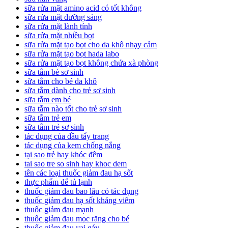
sữa rửa mặt amino acid có tốt không
sữa rửa mặt dưỡng sáng
sữa rửa mặt lành tính
sữa rửa mặt nhiều bọt
sữa rửa mặt tạo bọt cho da khô nhạy cảm
sữa rửa mặt tạo bọt hada labo
sữa rửa mặt tạo bọt không chứa xà phòng
sữa tắm bé sơ sinh
sữa tắm cho bé da khô
sữa tắm dành cho trẻ sơ sinh
sữa tắm em bé
sữa tắm nào tốt cho trẻ sơ sinh
sữa tắm trẻ em
sữa tắm trẻ sơ sinh
tác dụng của dầu tẩy trang
tác dụng của kem chống nắng
tại sao trẻ hay khóc đêm
tai sao tre so sinh hay khoc dem
tên các loại thuốc giảm đau hạ sốt
thực phẩm để tủ lạnh
thuốc giảm đau bao lâu có tác dụng
thuốc giảm đau hạ sốt kháng viêm
thuốc giảm đau mạnh
thuốc giảm đau mọc răng cho bé
thuốc giảm đau vai gáy