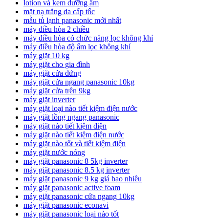
lotion và kem dưỡng ẩm
mặt nạ trắng da cấp tốc
mẫu tủ lạnh panasonic mới nhất
máy điều hòa 2 chiều
máy điều hòa có chức năng lọc không khí
máy điều hòa độ ẩm lọc không khí
máy giặt 10 kg
máy giặt cho gia đình
máy giặt cửa đứng
máy giặt cửa ngang panasonic 10kg
máy giặt cửa trên 9kg
máy giặt inverter
máy giặt loại nào tiết kiệm điện nước
máy giặt lồng ngang panasonic
máy giặt nào tiết kiệm điện
máy giặt nào tiết kiệm điện nước
máy giặt nào tốt và tiết kiệm điện
máy giặt nước nóng
máy giặt panasonic 8 5kg inverter
máy giặt panasonic 8.5 kg inverter
máy giặt panasonic 9 kg giá bao nhiêu
máy giặt panasonic active foam
máy giặt panasonic cửa ngang 10kg
máy giặt panasonic econavi
máy giặt panasonic loại nào tốt