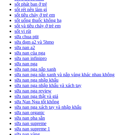
sốt phát ban ở trẻ
sốt rét nên làm gì
sốt tiêu chảy ở trẻ em
sốt uống thuốc không hạ
sốt và tiêu chảy ở trẻ em
sốt vi rút
sữa chua ptit
sữa đạm a2 và 5hmo
sữa nan a2
sữa nan của nga
sữa nan infinipro
sữa nan nga
sữa nan nga nắp xanh
sữa nan nga nắp xanh và nắp vàng khác nhau không
sữa nan nga nhập khẩu
sữa nan nga nhập khẩu và xách tay
sữa nan nga review
sữa nan nga thật và giả
sữa Nan Nga tốt không
sữa nan nga xách tay và nhập khẩu
sữa nan organic
sữa nan pha sẵn
sữa nan supreme
sữa nan supreme 1
sữa nan vàng