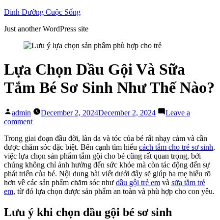
Skip
Dinh Dưỡng Cuộc Sống
to
Just another WordPress site
content
Lựa Chọn Dầu Gội Và Sữa
Tắm Bé Sơ Sinh Như Thế Nào?
Posted
admin
December 2, 2024
December 2, 2024
Leave a
by
on
comment
Lựa
Trong giai đoạn đầu đời, làn da và tóc của bé rất nhạy cảm và cần
Chọn
được chăm sóc đặc biệt. Bên cạnh tìm hiểu
cách tắm cho trẻ sơ sinh
,
Dầu
việc lựa chọn sản phẩm tắm gội cho bé cũng rất quan trọng, bởi
Gội
chúng không chỉ ảnh hưởng đến sức khỏe mà còn tác động đến sự
Và
phát triển của bé. Nội dung bài viết dưới đây sẽ giúp ba mẹ hiểu rõ
Sữa
hơn về các sản phẩm chăm sóc như
dầu gội trẻ em
và
sữa tắm trẻ
Tắm
em
, từ đó lựa chọn được sản phẩm an toàn và phù hợp cho con yêu.
Bé
Sơ
Sinh
Lưu ý khi chọn dầu gội bé sơ sinh
Như