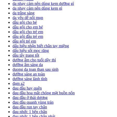
da nhạy cảm nên dùng kem dưỡng gì
da nhạy cảm nên dùng kem gì
da trắng sáng
da yếu dễ nổi mụn
dầu gội cho bé
dầu gội cho em bé
dầu gội cho trẻ em
dầu gội đầu trẻ em
dầu gội trẻ em
dấu hiệu nhận biết chân tay miệng
dấu hiệu sốt mọc răng
dầu tẩy trang tốt
dưỡng ẩm cho tuổi dậy thì
dưỡng ẩm sáng da
duong da toan than sau sinh
dưỡng sáng an toàn
dưỡng sáng lành tính
đạm a2
đau đầu hay quên
đau đầu hoa mắt chóng mặt buồn nôn
đau đầu ở thái dương
đau đầu quanh vùng trán
đau đầu run tay chân
đau nhức 1 bên chân
đau nhức 1 bên chân phải