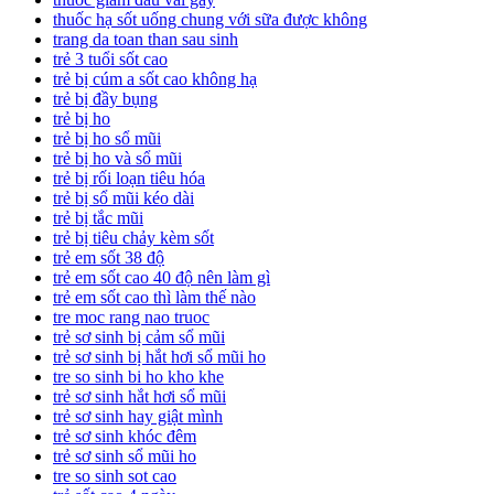
thuốc hạ sốt uống chung với sữa được không
trang da toan than sau sinh
trẻ 3 tuổi sốt cao
trẻ bị cúm a sốt cao không hạ
trẻ bị đầy bụng
trẻ bị ho
trẻ bị ho sổ mũi
trẻ bị ho và sổ mũi
trẻ bị rối loạn tiêu hóa
trẻ bị sổ mũi kéo dài
trẻ bị tắc mũi
trẻ bị tiêu chảy kèm sốt
trẻ em sốt 38 độ
trẻ em sốt cao 40 độ nên làm gì
trẻ em sốt cao thì làm thế nào
tre moc rang nao truoc
trẻ sơ sinh bị cảm sổ mũi
trẻ sơ sinh bị hắt hơi sổ mũi ho
tre so sinh bi ho kho khe
trẻ sơ sinh hắt hơi sổ mũi
trẻ sơ sinh hay giật mình
trẻ sơ sinh khóc đêm
trẻ sơ sinh sổ mũi ho
tre so sinh sot cao