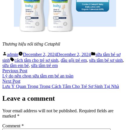
Thương hiệu nổi tiếng Cetaphil
Posted
Posted
admin
December 2, 2024
December 2, 2024
sữa tắm bé sơ
by
in
Tags:
sinh
cách tắm cho trẻ sơ sinh
,
dầu gội trẻ em
,
sữa tắm bé sơ sinh
,
sữa tắm em bé
,
sữa tắm trẻ em
Post
Previous
Previous Post
post:
Lý do nên chọn sữa tắm em bé an toàn
navigation
Next
Next Post
post:
Lưu Ý Quan Trọng Trong Cách Tắm Cho Trẻ Sơ Sinh Tại Nhà
Leave a comment
Your email address will not be published.
Required fields are
marked
*
Comment
*