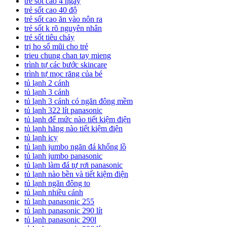
trẻ sốt cao 4 ngày
trẻ sốt cao 40 độ
trẻ sốt cao ăn vào nôn ra
trẻ sốt k rõ nguyên nhân
trẻ sốt tiêu chảy
trị ho sổ mũi cho trẻ
trieu chung chan tay mieng
trình tự các bước skincare
trình tự mọc răng của bé
tủ lạnh 2 cánh
tủ lạnh 3 cánh
tủ lạnh 3 cánh có ngăn đông mềm
tủ lạnh 322 lít panasonic
tủ lạnh để mức nào tiết kiệm điện
tủ lạnh hãng nào tiết kiệm điện
tủ lạnh icy
tủ lạnh jumbo ngăn đá khổng lồ
tủ lạnh jumbo panasonic
tủ lạnh làm đá tự rơi panasonic
tủ lạnh nào bền và tiết kiệm điện
tủ lạnh ngăn đông to
tủ lạnh nhiều cánh
tủ lạnh panasonic 255
tủ lạnh panasonic 290 lít
tủ lạnh panasonic 290l