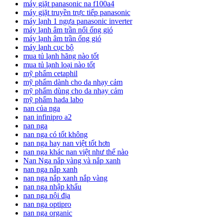
máy giặt panasonic na f100a4
máy giặt truyền trực tiếp panasonic
máy lạnh 1 ngựa panasonic inverter
máy lạnh âm trần nối ống gió
máy lạnh âm trần ống gió
máy lạnh cục bộ
mua tủ lạnh hãng nào tốt
mua tủ lạnh loại nào tốt
mỹ phẩm cetaphil
mỹ phẩm dành cho da nhạy cảm
mỹ phẩm dùng cho da nhạy cảm
mỹ phẩm hada labo
nan của nga
nan infinipro a2
nan nga
nan nga có tốt không
nan nga hay nan việt tốt hơn
nan nga khác nan việt như thế nào
Nan Nga nắp vàng và nắp xanh
nan nga nắp xanh
nan nga nắp xanh nắp vàng
nan nga nhập khẩu
nan nga nội địa
nan nga optipro
nan nga organic