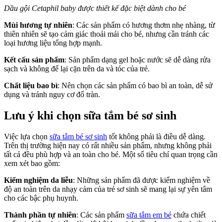
Dầu gội Cetaphil baby được thiết kế đặc biệt dành cho bé
Mùi hương tự nhiên
: Các sản phẩm có hương thơm nhẹ nhàng, từ
thiên nhiên sẽ tạo cảm giác thoải mái cho bé, nhưng cần tránh các
loại hương liệu tổng hợp mạnh.
Kết cấu sản phẩm
: Sản phẩm dạng gel hoặc nước sẽ dễ dàng rửa
sạch và không để lại cặn trên da và tóc của trẻ.
Chất liệu bao bì
: Nên chọn các sản phẩm có bao bì an toàn, dễ sử
dụng và tránh nguy cơ đổ tràn.
Lưu ý khi chọn sữa tắm bé sơ sinh
Việc lựa chọn
sữa tắm bé sơ sinh
tốt không phải là điều dễ dàng.
Trên thị trường hiện nay có rất nhiều sản phẩm, nhưng không phải
tất cả đều phù hợp và an toàn cho bé. Một số tiêu chí quan trọng cần
xem xét bao gồm:
Kiểm nghiệm da liễu
: Những sản phẩm đã được kiểm nghiệm về
độ an toàn trên da nhạy cảm của trẻ sơ sinh sẽ mang lại sự yên tâm
cho các bậc phụ huynh.
Thành phần tự nhiên
: Các sản phẩm
sữa tắm em bé
chứa chiết