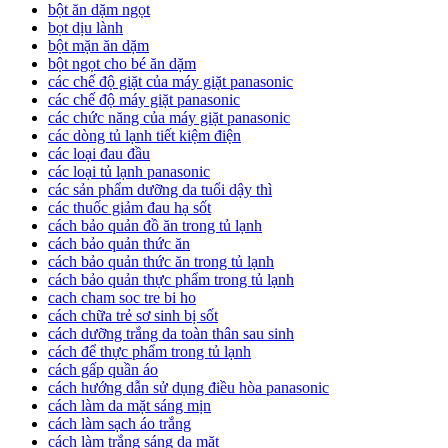
bột ăn dặm ngọt
bọt dịu lành
bột mặn ăn dặm
bột ngọt cho bé ăn dặm
các chế độ giặt của máy giặt panasonic
các chế độ máy giặt panasonic
các chức năng của máy giặt panasonic
các dòng tủ lạnh tiết kiệm điện
các loại đau đầu
các loại tủ lạnh panasonic
các sản phẩm dưỡng da tuổi dậy thì
các thuốc giảm đau hạ sốt
cách bảo quản đồ ăn trong tủ lạnh
cách bảo quản thức ăn
cách bảo quản thức ăn trong tủ lạnh
cách bảo quản thực phẩm trong tủ lạnh
cach cham soc tre bi ho
cách chữa trẻ sơ sinh bị sốt
cách dưỡng trắng da toàn thân sau sinh
cách để thực phẩm trong tủ lạnh
cách gấp quần áo
cách hướng dẫn sử dụng điều hòa panasonic
cách làm da mặt sáng mịn
cách làm sạch áo trắng
cách làm trắng sáng da mặt