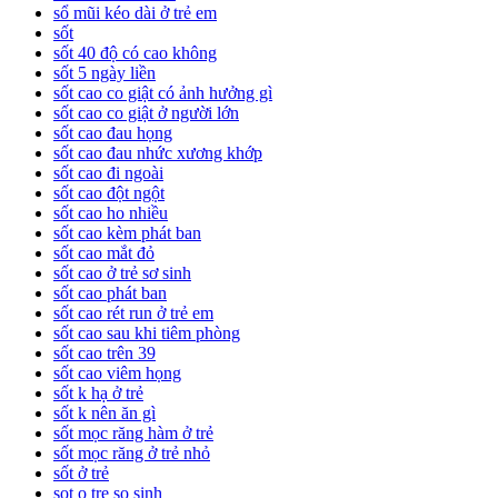
sổ mũi kéo dài ở trẻ em
sốt
sốt 40 độ có cao không
sốt 5 ngày liền
sốt cao co giật có ảnh hưởng gì
sốt cao co giật ở người lớn
sốt cao đau họng
sốt cao đau nhức xương khớp
sốt cao đi ngoài
sốt cao đột ngột
sốt cao ho nhiều
sốt cao kèm phát ban
sốt cao mắt đỏ
sốt cao ở trẻ sơ sinh
sốt cao phát ban
sốt cao rét run ở trẻ em
sốt cao sau khi tiêm phòng
sốt cao trên 39
sốt cao viêm họng
sốt k hạ ở trẻ
sốt k nên ăn gì
sốt mọc răng hàm ở trẻ
sốt mọc răng ở trẻ nhỏ
sốt ở trẻ
sot o tre so sinh