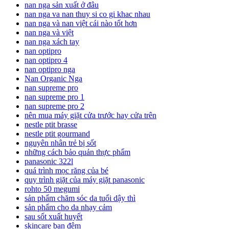
nan nga sản xuất ở đâu
nan nga va nan thuy si co gi khac nhau
nan nga và nan việt cái nào tốt hơn
nan nga và việt
nan nga xách tay
nan optipro
nan optipro 4
nan optipro nga
Nan Organic Nga
nan supreme pro
nan supreme pro 1
nan supreme pro 2
nên mua máy giặt cửa trước hay cửa trên
nestle ptit brasse
nestle ptit gourmand
nguyên nhân trẻ bị sốt
những cách bảo quản thực phẩm
panasonic 322l
quá trình mọc răng của bé
quy trình giặt của máy giặt panasonic
rohto 50 megumi
sản phẩm chăm sóc da tuổi dậy thì
sản phẩm cho da nhạy cảm
sau sốt xuất huyết
skincare ban đêm