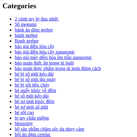
Categories
2 cánh tay bị đau nhức
50 megumi
bánh ăn dặm gerber
bánh gerber
Banh gerber
báo giá điều hòa cây
báo giá điều hòa cây panasonic
báo giá máy điều hòa âm trần panasonic
bảo quản thức ăn trong tủ lạnh
bảo quản thực phẩm trong tủ lạnh đúng cách
bé bị sổ mũi kéo dài
bé bị sổ mũi lâu ngày
bé bị sốt tiêu chảy
bé quấy khóc về đêm
bé sổ mũi kéo dài
bé sơ sinh khóc đêm
bé sơ sinh sổ mũi
bé sốt cao
bị tay chân miệng
blossomy
bộ sản phẩm chăm sóc da nhạy cảm
bột ăn dặm cerelac