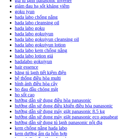
giá tủ lạnh panasonic inverter
giảm đau hạ sốt kháng viêm
goku jyun
hada labo chống nắng
hada labo cleansing oil
hada labo goku
hada labo gokujyun
hada labo gokujyun cleansing oil
hada labo gokujyun lotion
hada labo kem chống nắng
hada labo lotion giá
hadalabo gokujyun
hair essence
hãng tủ lạnh tiết kiệm điện
hệ thống điều hòa multi
hình ảnh điều hòa cây
ho đau đầu chóng mặt
ho sốt cao
hướng dẫn sử dụng điều hòa panasonic
hướng dẫn sử dụng điều khiển điều hòa panasonic
hướng dẫn sử dụng máy giặt panasonic 8.5 kg
hướng dẫn sử dụng máy giặt panasonic eco aquabeat
hướng dẫn sử dụng tủ lạnh panasonic nội địa
kem chống nắng hada labo
kem dưỡng ẩm da hỗn hợp