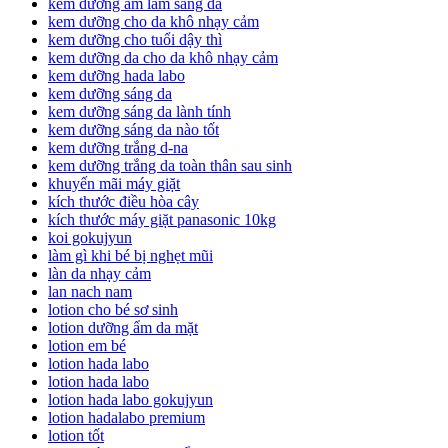
kem dưỡng ẩm làm sáng da
kem dưỡng cho da khô nhạy cảm
kem dưỡng cho tuổi dậy thì
kem dưỡng da cho da khô nhạy cảm
kem dưỡng hada labo
kem dưỡng sáng da
kem dưỡng sáng da lành tính
kem dưỡng sáng da nào tốt
kem dưỡng trắng d-na
kem dưỡng trắng da toàn thân sau sinh
khuyến mãi máy giặt
kích thước điều hòa cây
kích thước máy giặt panasonic 10kg
koi gokujyun
làm gì khi bé bị nghẹt mũi
làn da nhạy cảm
lan nach nam
lotion cho bé sơ sinh
lotion dưỡng ẩm da mặt
lotion em bé
lotion hada labo
lotion hada labo
lotion hada labo gokujyun
lotion hadalabo premium
lotion tốt