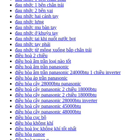
đau nhức 1 bên chân trái
đau nhức 2 bên vai
đau nhức hai cánh tay
đau nhức lưng
đau nhức mu bàn tay
đau nhức ở khuỷu tay
đau nhức tai khi nuốt nước bọt
đau nhức tay phải
đau nhức từ mông xuống bắp chân trái
điều hoà 2 chiều
điều hoà âm trần loại nào tốt
điều hoà âm trần panasonic
điều hòa âm trần panasonic 24000btu 1 chiều inverter
điều hòa áp trần panasonic
điều hòa cây 28000btu panasonic
điều hoà cây panasonic 2 chiều 18000btu
điều hòa cây panasonic 2 chiều 18000btu
điều hòa cây panasonic 28000btu inverter
điều hoà cây panasonic 45000btu
điều hòa cây panasonic 48000btu
điều hòa cục bộ
điều hòa không khí
điều hoà lọc không khí tốt nhất
điều hòa nanoe
điều hoà nanoe g