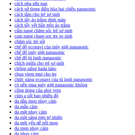
cách pha sữa nan
cách sử dụng điều hòa hai chiều panasonic
cách tắm cho trẻ sơ sinh
cách tẩy áo trắng dính màu
cách tẩy vết bẩn trên áo trắng
cẩm nang chăm sóc trẻ sơ sinh
cam nang cham soc tre so sinh
chăm sóc trẻ sốt
chế độ econavi của máy giặt panasonic
chế độ máy giặt panasonic
chế độ tủ lạnh panasonic
chích ngừa cho trẻ sơ sinh
chống nắng hada labo
chua viem mui cho tre
chức năng econavi của tủ lạnh panasonic
có nên mua máy giặt panasonic không
công dụng của aloe vera
cúm a sốt bao nhiêu độ
da dầu mụn nhạy cảm
da mẫn cảm
da mặt nhạy cảm
da mặt sáng mịn tự nhiên
da mặt yếu dễ nổi mụn
da mụn nhạy cảm
da nhạy cảm