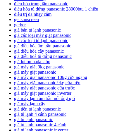
điều hòa trung tâm panasonic
điều hòa tủ đứng panasonic 28000btu 1 chiều
điều trị da nhạy cảm
gel sunscreen
gerber
giá bán tủ lạnh panasonic
giá các loại máy giặt panasonic
giá các loại tủ lạnh panasonic
giá điều hòa âm trần panasonic
giá điều hòa cây panasonic
giá điều hoà tủ đứng panasonic
giá lotion hada labo
giá máy giặt 9kg panasonic
giá máy giặt panasonic
giá máy giặt panasonic 10kg cửa ngang
giá máy giặt panasonic 9kg cửa trên
giá máy giặt panasonic cửa trước
giá máy giặt panasonic inverter
giá máy lạnh âm trần nối ống gió
giá máy lạnh cây
giá tiền tủ lạnh panasonic
giá tủ lạnh 4 cánh panasonic
giá tủ lạnh panasonic
giá tủ lạnh panasonic 4 cánh
giá tủ lạnh panasonic inverter