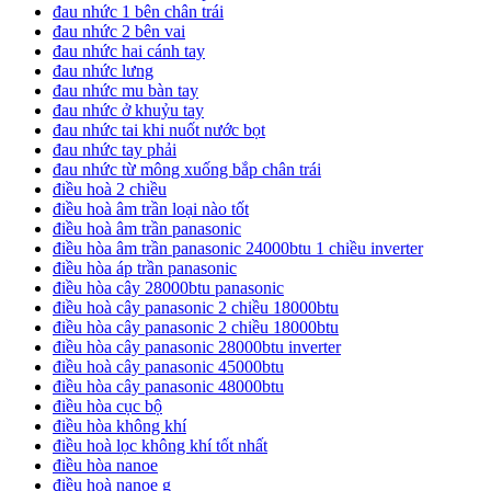
đau nhức 1 bên chân trái
đau nhức 2 bên vai
đau nhức hai cánh tay
đau nhức lưng
đau nhức mu bàn tay
đau nhức ở khuỷu tay
đau nhức tai khi nuốt nước bọt
đau nhức tay phải
đau nhức từ mông xuống bắp chân trái
điều hoà 2 chiều
điều hoà âm trần loại nào tốt
điều hoà âm trần panasonic
điều hòa âm trần panasonic 24000btu 1 chiều inverter
điều hòa áp trần panasonic
điều hòa cây 28000btu panasonic
điều hoà cây panasonic 2 chiều 18000btu
điều hòa cây panasonic 2 chiều 18000btu
điều hòa cây panasonic 28000btu inverter
điều hoà cây panasonic 45000btu
điều hòa cây panasonic 48000btu
điều hòa cục bộ
điều hòa không khí
điều hoà lọc không khí tốt nhất
điều hòa nanoe
điều hoà nanoe g