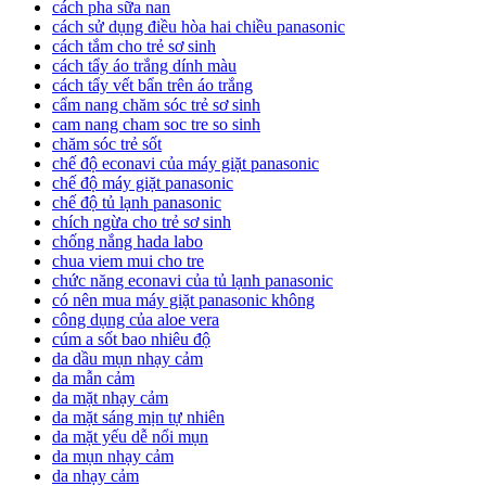
cách pha sữa nan
cách sử dụng điều hòa hai chiều panasonic
cách tắm cho trẻ sơ sinh
cách tẩy áo trắng dính màu
cách tẩy vết bẩn trên áo trắng
cẩm nang chăm sóc trẻ sơ sinh
cam nang cham soc tre so sinh
chăm sóc trẻ sốt
chế độ econavi của máy giặt panasonic
chế độ máy giặt panasonic
chế độ tủ lạnh panasonic
chích ngừa cho trẻ sơ sinh
chống nắng hada labo
chua viem mui cho tre
chức năng econavi của tủ lạnh panasonic
có nên mua máy giặt panasonic không
công dụng của aloe vera
cúm a sốt bao nhiêu độ
da dầu mụn nhạy cảm
da mẫn cảm
da mặt nhạy cảm
da mặt sáng mịn tự nhiên
da mặt yếu dễ nổi mụn
da mụn nhạy cảm
da nhạy cảm