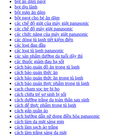
bột ăn dặm ngọt
bọt dịu lành
bột mặn ăn dặm
bột ngọt cho bé ăn dặm
các chế độ giặt của máy giặt panasonic
các chế độ máy giặt panasonic
các chức năng của máy giặt panasonic
các dòng tủ lạnh tiết kiệm điện
các loại đau đầu
các loại tủ lạnh panasonic
các sản phẩm dưỡng da tuổi dậy thì
các thuốc giảm đau hạ sốt
cách bảo quản đồ ăn trong tủ lạnh
cách bảo quản thức ăn
cách bảo quản thức ăn trong tủ lạnh
cách bảo quản thực phẩm trong tủ lạnh
cach cham soc tre bi ho
cách chữa trẻ sơ sinh bị sốt
cách dưỡng trắng da toàn thân sau sinh
cách để thực phẩm trong tủ lạnh
cách gấp quần áo
cách hướng dẫn sử dụng điều hòa panasonic
cách làm da mặt sáng mịn
cách làm sạch áo trắng
cách làm trắng sáng da mặt