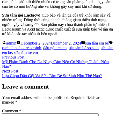
các thành phần từ thiên nhiên có trong sản phẩm giúp da nhạy cảm
của trẻ có mùi hương nhẹ và không gây cay mắt khi sử dụng.
Sữa tắm gội Lactacyd
giúp bảo vệ làn da của trẻ khỏi rôm sảy và
nhiễm trùng. Đồng thời cũng nhanh chóng giảm thiểu tình trạng
ngứa ngáy và sưng đỏ. Sản phẩm này chứa thành phần tự nhiên là
Lactoserum và Acid lactic được chiết xuất từ sữa giúp bảo vệ làn da
trẻ khỏi các tác nhân từ bên ngoài.
Posted
Posted
T
admin
December 2, 2024
December 2, 2024
sữa tắm em bé
by
in
cách tắm cho trẻ sơ sinh
,
dầu gội trẻ em
,
sữa tắm bé sơ sinh
,
sữa tắm
em bé
,
sữa tắm trẻ em
Post
Previous
Previous Post
post:
Mỹ Phẩm Dành Cho Da Nhạy Cảm Nên Có Những Thành Phần
navigation
Nào?
Next
Next Post
post:
Lựa Chọn Dầu Gội Và Sữa Tắm Bé Sơ Sinh Như Thế Nào?
Leave a comment
Your email address will not be published.
Required fields are
marked
*
Comment
*