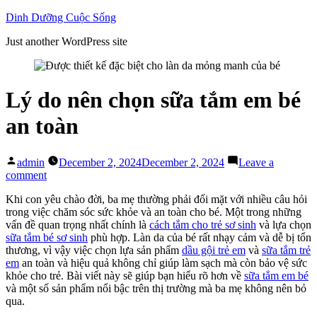
Skip
Dinh Dưỡng Cuộc Sống
to
Just another WordPress site
content
Lý do nên chọn sữa tắm em bé
an toàn
Posted
admin
December 2, 2024
December 2, 2024
Leave a
by
on
comment
Lý
Khi con yêu chào đời, ba mẹ thường phải đối mặt với nhiều câu hỏi
do
trong việc chăm sóc sức khỏe và an toàn cho bé. Một trong những
nên
vấn đề quan trọng nhất chính là
cách tắm cho trẻ sơ sinh
và lựa chọn
chọn
sữa tắm bé sơ sinh
phù hợp. Làn da của bé rất nhạy cảm và dễ bị tổn
sữa
thương, vì vậy việc chọn lựa sản phẩm
dầu gội trẻ em
và
sữa tắm trẻ
tắm
em
an toàn và hiệu quả không chỉ giúp làm sạch mà còn bảo vệ sức
em
khỏe cho trẻ. Bài viết này sẽ giúp bạn hiểu rõ hơn về
sữa tắm em bé
bé
và một số sản phẩm nổi bậc trên thị trường mà ba mẹ không nên bỏ
an
qua.
toàn