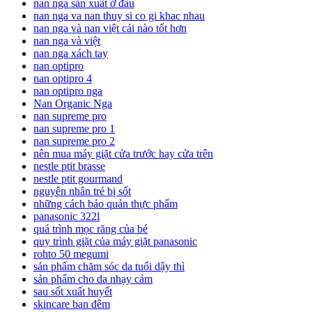
nan nga sản xuất ở đâu
nan nga va nan thuy si co gi khac nhau
nan nga và nan việt cái nào tốt hơn
nan nga và việt
nan nga xách tay
nan optipro
nan optipro 4
nan optipro nga
Nan Organic Nga
nan supreme pro
nan supreme pro 1
nan supreme pro 2
nên mua máy giặt cửa trước hay cửa trên
nestle ptit brasse
nestle ptit gourmand
nguyên nhân trẻ bị sốt
những cách bảo quản thực phẩm
panasonic 322l
quá trình mọc răng của bé
quy trình giặt của máy giặt panasonic
rohto 50 megumi
sản phẩm chăm sóc da tuổi dậy thì
sản phẩm cho da nhạy cảm
sau sốt xuất huyết
skincare ban đêm