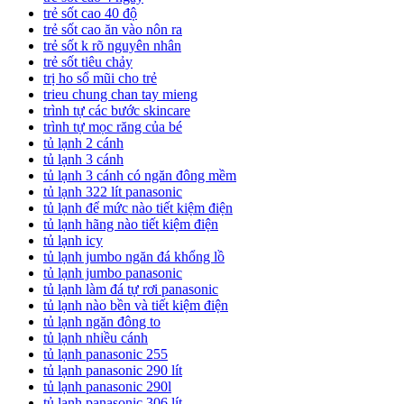
trẻ sốt cao 40 độ
trẻ sốt cao ăn vào nôn ra
trẻ sốt k rõ nguyên nhân
trẻ sốt tiêu chảy
trị ho sổ mũi cho trẻ
trieu chung chan tay mieng
trình tự các bước skincare
trình tự mọc răng của bé
tủ lạnh 2 cánh
tủ lạnh 3 cánh
tủ lạnh 3 cánh có ngăn đông mềm
tủ lạnh 322 lít panasonic
tủ lạnh để mức nào tiết kiệm điện
tủ lạnh hãng nào tiết kiệm điện
tủ lạnh icy
tủ lạnh jumbo ngăn đá khổng lồ
tủ lạnh jumbo panasonic
tủ lạnh làm đá tự rơi panasonic
tủ lạnh nào bền và tiết kiệm điện
tủ lạnh ngăn đông to
tủ lạnh nhiều cánh
tủ lạnh panasonic 255
tủ lạnh panasonic 290 lít
tủ lạnh panasonic 290l
tủ lạnh panasonic 306 lít