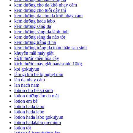
kem dưỡng cho da khô nhạy cảm
kem dưỡng cho tuổi dậy thì
kem dưỡng da cho da khô nhạy cảm
kem dưỡng hada labo
kem dưỡng sáng da
kem dưỡng sáng da lành tính
kem dưỡng sáng da nào tốt
kem dưỡng trắng d-na
kem dưỡng trắng da toàn thân sau sinh
khuyến mãi máy giặt
kích thước điều hòa cây
kích thước máy giặt panasonic 10kg
koi gokujyun
làm gì khi bé bị nghẹt mũi
làn da nhạy cảm
lan nach nam
lotion cho bé sơ sinh
lotion dưỡng ẩm da mặt
lotion em bé
lotion hada labo
lotion hada labo
lotion hada labo gokujyun
lotion hadalabo premium
lotion tốt