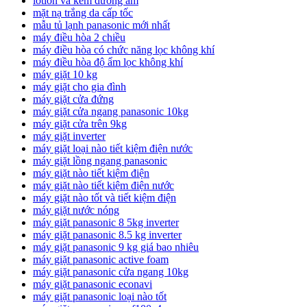
lotion và kem dưỡng ẩm
mặt nạ trắng da cấp tốc
mẫu tủ lạnh panasonic mới nhất
máy điều hòa 2 chiều
máy điều hòa có chức năng lọc không khí
máy điều hòa độ ẩm lọc không khí
máy giặt 10 kg
máy giặt cho gia đình
máy giặt cửa đứng
máy giặt cửa ngang panasonic 10kg
máy giặt cửa trên 9kg
máy giặt inverter
máy giặt loại nào tiết kiệm điện nước
máy giặt lồng ngang panasonic
máy giặt nào tiết kiệm điện
máy giặt nào tiết kiệm điện nước
máy giặt nào tốt và tiết kiệm điện
máy giặt nước nóng
máy giặt panasonic 8 5kg inverter
máy giặt panasonic 8.5 kg inverter
máy giặt panasonic 9 kg giá bao nhiêu
máy giặt panasonic active foam
máy giặt panasonic cửa ngang 10kg
máy giặt panasonic econavi
máy giặt panasonic loại nào tốt