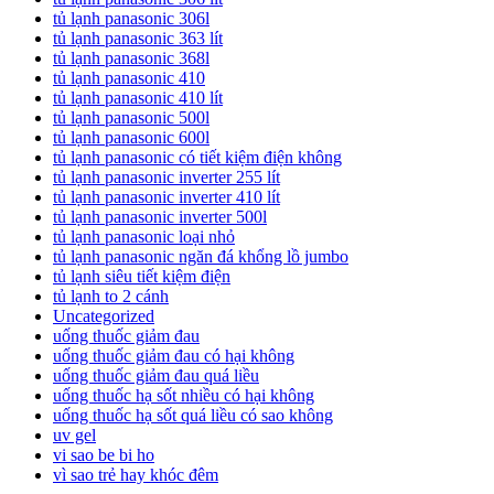
tủ lạnh panasonic 306l
tủ lạnh panasonic 363 lít
tủ lạnh panasonic 368l
tủ lạnh panasonic 410
tủ lạnh panasonic 410 lít
tủ lạnh panasonic 500l
tủ lạnh panasonic 600l
tủ lạnh panasonic có tiết kiệm điện không
tủ lạnh panasonic inverter 255 lít
tủ lạnh panasonic inverter 410 lít
tủ lạnh panasonic inverter 500l
tủ lạnh panasonic loại nhỏ
tủ lạnh panasonic ngăn đá khổng lồ jumbo
tủ lạnh siêu tiết kiệm điện
tủ lạnh to 2 cánh
Uncategorized
uống thuốc giảm đau
uống thuốc giảm đau có hại không
uống thuốc giảm đau quá liều
uống thuốc hạ sốt nhiều có hại không
uống thuốc hạ sốt quá liều có sao không
uv gel
vi sao be bi ho
vì sao trẻ hay khóc đêm