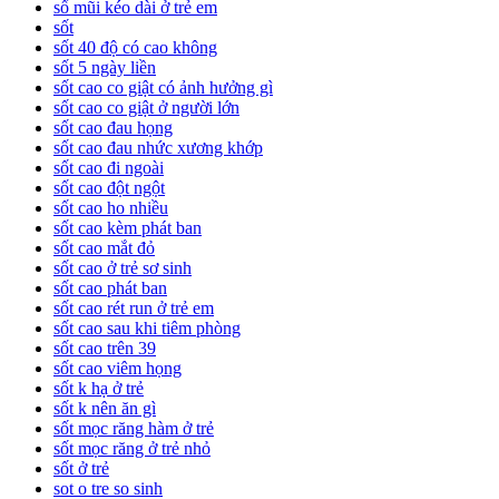
sổ mũi kéo dài ở trẻ em
sốt
sốt 40 độ có cao không
sốt 5 ngày liền
sốt cao co giật có ảnh hưởng gì
sốt cao co giật ở người lớn
sốt cao đau họng
sốt cao đau nhức xương khớp
sốt cao đi ngoài
sốt cao đột ngột
sốt cao ho nhiều
sốt cao kèm phát ban
sốt cao mắt đỏ
sốt cao ở trẻ sơ sinh
sốt cao phát ban
sốt cao rét run ở trẻ em
sốt cao sau khi tiêm phòng
sốt cao trên 39
sốt cao viêm họng
sốt k hạ ở trẻ
sốt k nên ăn gì
sốt mọc răng hàm ở trẻ
sốt mọc răng ở trẻ nhỏ
sốt ở trẻ
sot o tre so sinh