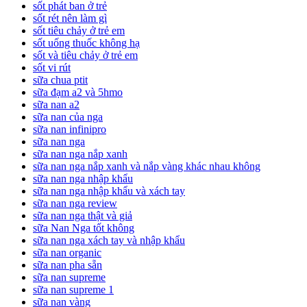
sốt phát ban ở trẻ
sốt rét nên làm gì
sốt tiêu chảy ở trẻ em
sốt uống thuốc không hạ
sốt và tiêu chảy ở trẻ em
sốt vi rút
sữa chua ptit
sữa đạm a2 và 5hmo
sữa nan a2
sữa nan của nga
sữa nan infinipro
sữa nan nga
sữa nan nga nắp xanh
sữa nan nga nắp xanh và nắp vàng khác nhau không
sữa nan nga nhập khẩu
sữa nan nga nhập khẩu và xách tay
sữa nan nga review
sữa nan nga thật và giả
sữa Nan Nga tốt không
sữa nan nga xách tay và nhập khẩu
sữa nan organic
sữa nan pha sẵn
sữa nan supreme
sữa nan supreme 1
sữa nan vàng