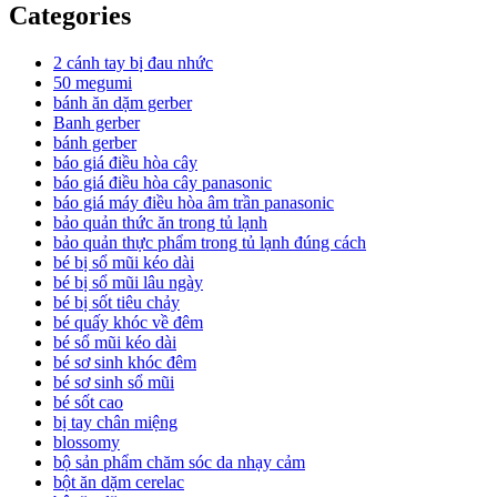
Categories
2 cánh tay bị đau nhức
50 megumi
bánh ăn dặm gerber
Banh gerber
bánh gerber
báo giá điều hòa cây
báo giá điều hòa cây panasonic
báo giá máy điều hòa âm trần panasonic
bảo quản thức ăn trong tủ lạnh
bảo quản thực phẩm trong tủ lạnh đúng cách
bé bị sổ mũi kéo dài
bé bị sổ mũi lâu ngày
bé bị sốt tiêu chảy
bé quấy khóc về đêm
bé sổ mũi kéo dài
bé sơ sinh khóc đêm
bé sơ sinh sổ mũi
bé sốt cao
bị tay chân miệng
blossomy
bộ sản phẩm chăm sóc da nhạy cảm
bột ăn dặm cerelac