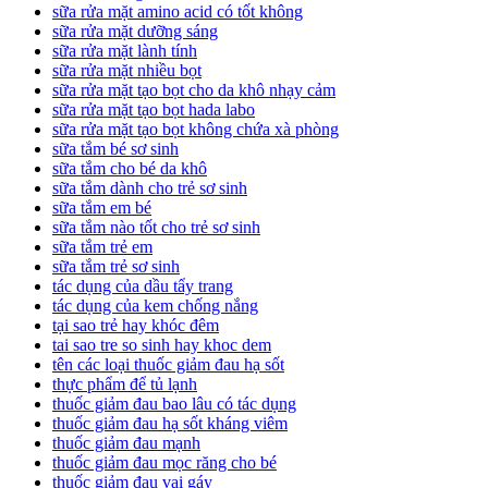
sữa rửa mặt amino acid có tốt không
sữa rửa mặt dưỡng sáng
sữa rửa mặt lành tính
sữa rửa mặt nhiều bọt
sữa rửa mặt tạo bọt cho da khô nhạy cảm
sữa rửa mặt tạo bọt hada labo
sữa rửa mặt tạo bọt không chứa xà phòng
sữa tắm bé sơ sinh
sữa tắm cho bé da khô
sữa tắm dành cho trẻ sơ sinh
sữa tắm em bé
sữa tắm nào tốt cho trẻ sơ sinh
sữa tắm trẻ em
sữa tắm trẻ sơ sinh
tác dụng của dầu tẩy trang
tác dụng của kem chống nắng
tại sao trẻ hay khóc đêm
tai sao tre so sinh hay khoc dem
tên các loại thuốc giảm đau hạ sốt
thực phẩm để tủ lạnh
thuốc giảm đau bao lâu có tác dụng
thuốc giảm đau hạ sốt kháng viêm
thuốc giảm đau mạnh
thuốc giảm đau mọc răng cho bé
thuốc giảm đau vai gáy