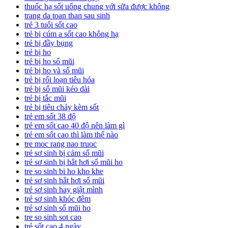
thuốc hạ sốt uống chung với sữa được không
trang da toan than sau sinh
trẻ 3 tuổi sốt cao
trẻ bị cúm a sốt cao không hạ
trẻ bị đầy bụng
trẻ bị ho
trẻ bị ho sổ mũi
trẻ bị ho và sổ mũi
trẻ bị rối loạn tiêu hóa
trẻ bị sổ mũi kéo dài
trẻ bị tắc mũi
trẻ bị tiêu chảy kèm sốt
trẻ em sốt 38 độ
trẻ em sốt cao 40 độ nên làm gì
trẻ em sốt cao thì làm thế nào
tre moc rang nao truoc
trẻ sơ sinh bị cảm sổ mũi
trẻ sơ sinh bị hắt hơi sổ mũi ho
tre so sinh bi ho kho khe
trẻ sơ sinh hắt hơi sổ mũi
trẻ sơ sinh hay giật mình
trẻ sơ sinh khóc đêm
trẻ sơ sinh sổ mũi ho
tre so sinh sot cao
trẻ sốt cao 4 ngày