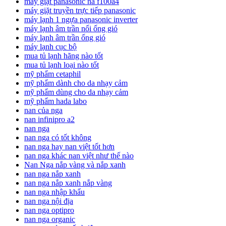
máy giặt panasonic na f100a4
máy giặt truyền trực tiếp panasonic
máy lạnh 1 ngựa panasonic inverter
máy lạnh âm trần nối ống gió
máy lạnh âm trần ống gió
máy lạnh cục bộ
mua tủ lạnh hãng nào tốt
mua tủ lạnh loại nào tốt
mỹ phẩm cetaphil
mỹ phẩm dành cho da nhạy cảm
mỹ phẩm dùng cho da nhạy cảm
mỹ phẩm hada labo
nan của nga
nan infinipro a2
nan nga
nan nga có tốt không
nan nga hay nan việt tốt hơn
nan nga khác nan việt như thế nào
Nan Nga nắp vàng và nắp xanh
nan nga nắp xanh
nan nga nắp xanh nắp vàng
nan nga nhập khẩu
nan nga nội địa
nan nga optipro
nan nga organic