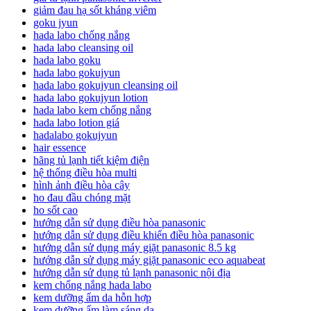
giảm đau hạ sốt kháng viêm
goku jyun
hada labo chống nắng
hada labo cleansing oil
hada labo goku
hada labo gokujyun
hada labo gokujyun cleansing oil
hada labo gokujyun lotion
hada labo kem chống nắng
hada labo lotion giá
hadalabo gokujyun
hair essence
hãng tủ lạnh tiết kiệm điện
hệ thống điều hòa multi
hình ảnh điều hòa cây
ho đau đầu chóng mặt
ho sốt cao
hướng dẫn sử dụng điều hòa panasonic
hướng dẫn sử dụng điều khiển điều hòa panasonic
hướng dẫn sử dụng máy giặt panasonic 8.5 kg
hướng dẫn sử dụng máy giặt panasonic eco aquabeat
hướng dẫn sử dụng tủ lạnh panasonic nội địa
kem chống nắng hada labo
kem dưỡng ẩm da hỗn hợp
kem dưỡng ẩm làm sáng da