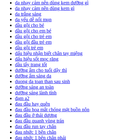
da nhạy cảm nên dùng kem dưỡng gì
da nhạy cảm nên dùng kem gì
da trắng sáng
da yếu dễ nổi mụn
dầu gội cho bé
dầu gội cho em bé
dầu gội cho trẻ em
dầu gội đầu trẻ em
dầu gội trẻ em
dấu hiệu nhận biết chân tay miệng
dấu hiệu sốt mọc răng
dầu tẩy trang tốt
dưỡng ẩm cho tuổi dậy thì
dưỡng ẩm sáng da
duong da toan than sau sinh
dưỡng sáng an toàn
dưỡng sáng lành tính
đạm a2
đau đầu hay quên
đau đầu hoa mắt chóng mặt buồn nôn
đau đầu ở thái dương
đau đầu quanh vùng trán
đau đầu run tay chân
đau nhức 1 bên chân
đau nhức 1 bên chân phải