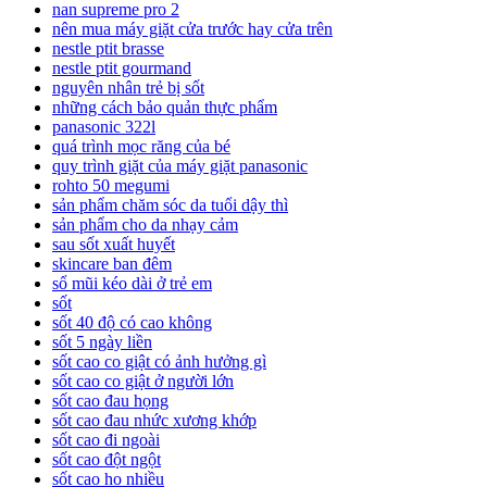
nan supreme pro 2
nên mua máy giặt cửa trước hay cửa trên
nestle ptit brasse
nestle ptit gourmand
nguyên nhân trẻ bị sốt
những cách bảo quản thực phẩm
panasonic 322l
quá trình mọc răng của bé
quy trình giặt của máy giặt panasonic
rohto 50 megumi
sản phẩm chăm sóc da tuổi dậy thì
sản phẩm cho da nhạy cảm
sau sốt xuất huyết
skincare ban đêm
sổ mũi kéo dài ở trẻ em
sốt
sốt 40 độ có cao không
sốt 5 ngày liền
sốt cao co giật có ảnh hưởng gì
sốt cao co giật ở người lớn
sốt cao đau họng
sốt cao đau nhức xương khớp
sốt cao đi ngoài
sốt cao đột ngột
sốt cao ho nhiều