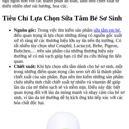
ngủ ngon hơn với các thành phần an toàn, lành tính chiết xuất từ
thiên nhiên như oải hương, hoa cúc.
Tiêu Chí Lựa Chọn Sữa Tắm Bé Sơ Sinh
Nguồn gốc:
Trong việc tìm kiếm sản phẩm
sữa tắm em bé
,
điều quan trọng là lựa chọn những dòng có nguồn gốc xuất
xứ rõ ràng từ các thương hiệu lớn uy tín trên thị trường. Có
rất nhiều tùy chọn như Cetaphil, Lactacyd, Bebe, Pigeon,
Bubchen,… trên sản phẩm của những thương hiệu này
thường sẽ có mã vạch giúp bạn có thể tra cứu thông tin liên
quan.
Chiết xuất:
Khi lựa chọn sữa tắm dành cho bé sơ sinh, một
trong những điểm quan trọng cần xem xét đó là thành phần
chiết xuất của sản phẩm. Bạn nên tìm kiếm những sản phẩm
chứa nhiều tinh chất chiết xuất tự nhiên và vitamin để giúp
làn da của trẻ thêm sạch sẽ và mềm mịn. Điều này đặc biệt
quan trọng đối với làn da mỏng manh và nhạy cảm của bé sơ
sinh, vì làn da trẻ thường dễ bị kích ứng khi tiếp xúc với các
hóa chất độc hại.