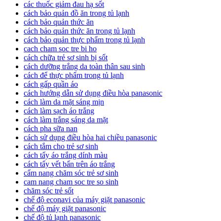
các thuốc giảm đau hạ sốt
cách bảo quản đồ ăn trong tủ lạnh
cách bảo quản thức ăn
cách bảo quản thức ăn trong tủ lạnh
cách bảo quản thực phẩm trong tủ lạnh
cach cham soc tre bi ho
cách chữa trẻ sơ sinh bị sốt
cách dưỡng trắng da toàn thân sau sinh
cách để thực phẩm trong tủ lạnh
cách gấp quần áo
cách hướng dẫn sử dụng điều hòa panasonic
cách làm da mặt sáng mịn
cách làm sạch áo trắng
cách làm trắng sáng da mặt
cách pha sữa nan
cách sử dụng điều hòa hai chiều panasonic
cách tắm cho trẻ sơ sinh
cách tẩy áo trắng dính màu
cách tẩy vết bẩn trên áo trắng
cẩm nang chăm sóc trẻ sơ sinh
cam nang cham soc tre so sinh
chăm sóc trẻ sốt
chế độ econavi của máy giặt panasonic
chế độ máy giặt panasonic
chế độ tủ lạnh panasonic