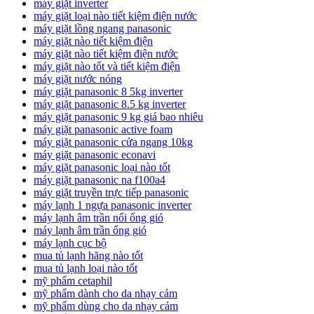
máy giặt inverter
máy giặt loại nào tiết kiệm điện nước
máy giặt lồng ngang panasonic
máy giặt nào tiết kiệm điện
máy giặt nào tiết kiệm điện nước
máy giặt nào tốt và tiết kiệm điện
máy giặt nước nóng
máy giặt panasonic 8 5kg inverter
máy giặt panasonic 8.5 kg inverter
máy giặt panasonic 9 kg giá bao nhiêu
máy giặt panasonic active foam
máy giặt panasonic cửa ngang 10kg
máy giặt panasonic econavi
máy giặt panasonic loại nào tốt
máy giặt panasonic na f100a4
máy giặt truyền trực tiếp panasonic
máy lạnh 1 ngựa panasonic inverter
máy lạnh âm trần nối ống gió
máy lạnh âm trần ống gió
máy lạnh cục bộ
mua tủ lạnh hãng nào tốt
mua tủ lạnh loại nào tốt
mỹ phẩm cetaphil
mỹ phẩm dành cho da nhạy cảm
mỹ phẩm dùng cho da nhạy cảm