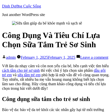
Skip
Dinh Dưỡng Cuộc Sống
to
Just another WordPress site
content
Công Dụng Và Tiêu Chí Lựa
Chọn Sữa Tắm Trẻ Sơ Sinh
Posted
on
admin
February 1, 2025
February 1, 2025
Leave a comment
by
C
D
Với làn da nhạy cảm và còn non yếu của bé, bên cạnh việc tìm hiểu
V
cách tắm cho trẻ sơ sinh
thì việc chú ý lựa chọn sản phẩm
dầu gội
Ti
trẻ em
và
sữa tắm trẻ em
phù hợp là một vấn đề vô cùng quan trọng.
Ch
Tuy nhiên, rất nhiều ba mẹ vẫn hoang mang không biết lựa chọn
L
làm sao cho đúng. Hãy cùng tham khảo công dụng và tiêu chí lựa
C
chọn trong bài viết dưới đây!
S
T
Công dụng sữa tắm cho trẻ sơ sinh
Tr
S
Bảo vệ da: bảo vệ da trẻ khỏi các tác nhân gây hại từ môi trường
Si