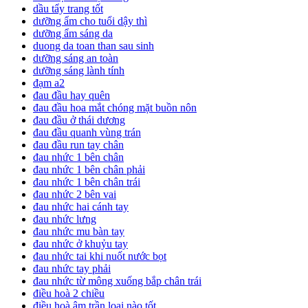
dầu tẩy trang tốt
dưỡng ẩm cho tuổi dậy thì
dưỡng ẩm sáng da
duong da toan than sau sinh
dưỡng sáng an toàn
dưỡng sáng lành tính
đạm a2
đau đầu hay quên
đau đầu hoa mắt chóng mặt buồn nôn
đau đầu ở thái dương
đau đầu quanh vùng trán
đau đầu run tay chân
đau nhức 1 bên chân
đau nhức 1 bên chân phải
đau nhức 1 bên chân trái
đau nhức 2 bên vai
đau nhức hai cánh tay
đau nhức lưng
đau nhức mu bàn tay
đau nhức ở khuỷu tay
đau nhức tai khi nuốt nước bọt
đau nhức tay phải
đau nhức từ mông xuống bắp chân trái
điều hoà 2 chiều
điều hoà âm trần loại nào tốt