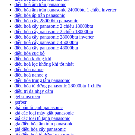
điều hoà âm trần panasonic
điều hòa âm trần panasonic 24000btu 1 chiều inverter
điều hòa áp trần panasonic
điều hòa cây 28000btu panasonic
điều hoà cây panasonic 2 chiều 18000btu
điều hòa cây panasonic 2 chiều 18000btu
điều hòa cây panasonic 28000btu inverter
điều hoà cây panasonic 45000btu
điều hòa cây panasonic 48000btu
điều hòa cục bộ
điều hòa không khí
điều hoà lọc không khí tốt nhất
điều hòa nanoe
điều hoà nanoe g
điều hòa trung tâm panasonic
điều hòa tủ đứng panasonic 28000btu 1 chiều
điều trị da nhạy cảm
gel sunscreen
gerber
giá bán tủ lạnh panasonic
giá các loại máy giặt panasonic
giá các loại tủ lạnh panasonic
giá điều hòa âm trần panasonic
giá điều hòa cây panasonic
giá điều hoà tủ đứng panasonic