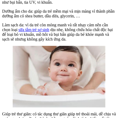
như bụi bẩn, tia UV, vi khuẩn.
Dưỡng ẩm cho da: giúp da trẻ mềm mại và mịn màng vì thành phần
dưỡng ẩm có shea butter, dầu dừa, glycerin, …
Làm sạch da: vì da trẻ còn mỏng manh và rất nhạy cảm nên cần
chọn loại
sữa tắm trẻ sơ sinh
dịu nhẹ, không chứa hóa chất độc hại
để loại bỏ vi khuẩn, mồ hôi và bụi bẩn giúp da bé khỏe mạnh và
sạch sẽ nhưng không gây kích ứng da.
Giúp trẻ thư giãn: có tác dụng thư giãn giúp trẻ thoải mái, dễ chịu và