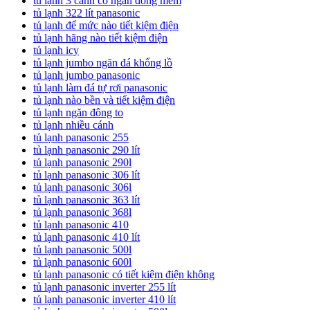
tủ lạnh 3 cánh có ngăn đông mềm
tủ lạnh 322 lít panasonic
tủ lạnh để mức nào tiết kiệm điện
tủ lạnh hãng nào tiết kiệm điện
tủ lạnh icy
tủ lạnh jumbo ngăn đá khổng lồ
tủ lạnh jumbo panasonic
tủ lạnh làm đá tự rơi panasonic
tủ lạnh nào bền và tiết kiệm điện
tủ lạnh ngăn đông to
tủ lạnh nhiều cánh
tủ lạnh panasonic 255
tủ lạnh panasonic 290 lít
tủ lạnh panasonic 290l
tủ lạnh panasonic 306 lít
tủ lạnh panasonic 306l
tủ lạnh panasonic 363 lít
tủ lạnh panasonic 368l
tủ lạnh panasonic 410
tủ lạnh panasonic 410 lít
tủ lạnh panasonic 500l
tủ lạnh panasonic 600l
tủ lạnh panasonic có tiết kiệm điện không
tủ lạnh panasonic inverter 255 lít
tủ lạnh panasonic inverter 410 lít