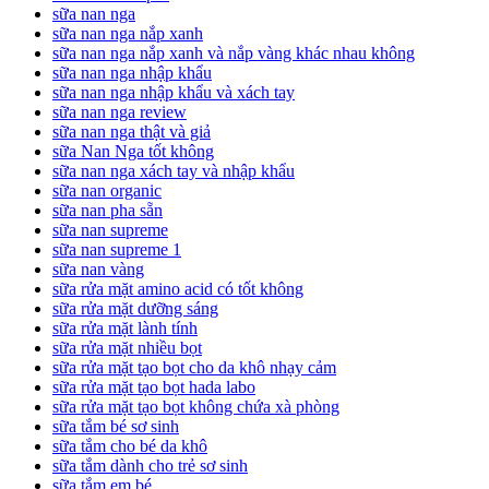
sữa nan nga
sữa nan nga nắp xanh
sữa nan nga nắp xanh và nắp vàng khác nhau không
sữa nan nga nhập khẩu
sữa nan nga nhập khẩu và xách tay
sữa nan nga review
sữa nan nga thật và giả
sữa Nan Nga tốt không
sữa nan nga xách tay và nhập khẩu
sữa nan organic
sữa nan pha sẵn
sữa nan supreme
sữa nan supreme 1
sữa nan vàng
sữa rửa mặt amino acid có tốt không
sữa rửa mặt dưỡng sáng
sữa rửa mặt lành tính
sữa rửa mặt nhiều bọt
sữa rửa mặt tạo bọt cho da khô nhạy cảm
sữa rửa mặt tạo bọt hada labo
sữa rửa mặt tạo bọt không chứa xà phòng
sữa tắm bé sơ sinh
sữa tắm cho bé da khô
sữa tắm dành cho trẻ sơ sinh
sữa tắm em bé