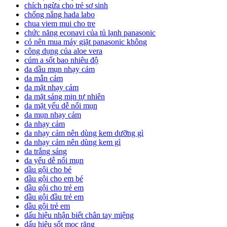
chích ngừa cho trẻ sơ sinh
chống nắng hada labo
chua viem mui cho tre
chức năng econavi của tủ lạnh panasonic
có nên mua máy giặt panasonic không
công dụng của aloe vera
cúm a sốt bao nhiêu độ
da dầu mụn nhạy cảm
da mẫn cảm
da mặt nhạy cảm
da mặt sáng mịn tự nhiên
da mặt yếu dễ nổi mụn
da mụn nhạy cảm
da nhạy cảm
da nhạy cảm nên dùng kem dưỡng gì
da nhạy cảm nên dùng kem gì
da trắng sáng
da yếu dễ nổi mụn
dầu gội cho bé
dầu gội cho em bé
dầu gội cho trẻ em
dầu gội đầu trẻ em
dầu gội trẻ em
dấu hiệu nhận biết chân tay miệng
dấu hiệu sốt mọc răng