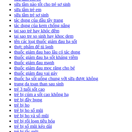
sữa tắm nào tốt cho trẻ sơ sinh
sữa tắm trẻ em
sữa tắm trẻ sơ sinh
tác dụng của dầu tẩy trang
tác dụng của kem chống nắng
tại sao trẻ hay khóc đêm
tai sao tre so sinh hay khoc dem
tên các loại thuốc giảm đau hạ sốt
thực phẩm để tủ lạnh
thuốc giảm đau bao lâu có tác dụng
thuốc giảm đau hạ sốt kháng viêm
thuốc giảm đau mạnh
thuốc giảm đau mọc răng cho bé
thuốc giảm đau vai gáy
thuốc hạ sốt uống chung với sữa được không
trang da toan than sau sinh
trẻ 3 tuổi sốt cao
trẻ bị cúm a sốt cao không hạ
trẻ bị đầy bụng
trẻ bị ho
trẻ bị ho sổ mũi
trẻ bị ho và sổ mũi
trẻ bị rối loạn tiêu hóa
trẻ bị sổ mũi kéo dài
trẻ bị tắc mũi