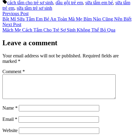
by
in
Tags:
cách tắm cho trẻ sơ sinh
,
dầu gội trẻ em
,
sữa tắm em bé
,
sữa tắm
trẻ em
,
sữa tắm trẻ sơ sinh
Post
Previous
Previous Post
post:
Bật Mí Sữa Tắm Em Bé An Toàn Mà Mẹ Bỉm Nào Cũng Nên Biết
navigation
Next
Next Post
post:
Mách Mẹ Cách Tắm Cho Trẻ Sơ Sinh Không Thể Bỏ Qua
Leave a comment
Your email address will not be published.
Required fields are
marked
*
Comment
*
Name
*
Email
*
Website