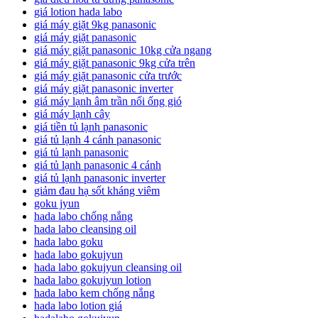
giá lotion hada labo
giá máy giặt 9kg panasonic
giá máy giặt panasonic
giá máy giặt panasonic 10kg cửa ngang
giá máy giặt panasonic 9kg cửa trên
giá máy giặt panasonic cửa trước
giá máy giặt panasonic inverter
giá máy lạnh âm trần nối ống gió
giá máy lạnh cây
giá tiền tủ lạnh panasonic
giá tủ lạnh 4 cánh panasonic
giá tủ lạnh panasonic
giá tủ lạnh panasonic 4 cánh
giá tủ lạnh panasonic inverter
giảm đau hạ sốt kháng viêm
goku jyun
hada labo chống nắng
hada labo cleansing oil
hada labo goku
hada labo gokujyun
hada labo gokujyun cleansing oil
hada labo gokujyun lotion
hada labo kem chống nắng
hada labo lotion giá