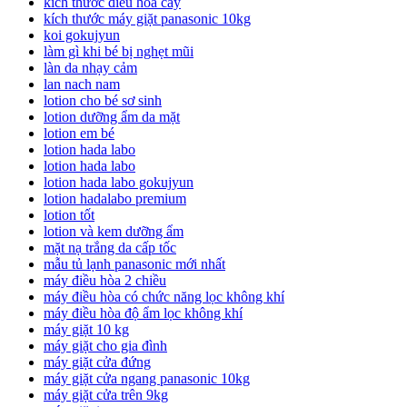
kích thước điều hòa cây
kích thước máy giặt panasonic 10kg
koi gokujyun
làm gì khi bé bị nghẹt mũi
làn da nhạy cảm
lan nach nam
lotion cho bé sơ sinh
lotion dưỡng ẩm da mặt
lotion em bé
lotion hada labo
lotion hada labo
lotion hada labo gokujyun
lotion hadalabo premium
lotion tốt
lotion và kem dưỡng ẩm
mặt nạ trắng da cấp tốc
mẫu tủ lạnh panasonic mới nhất
máy điều hòa 2 chiều
máy điều hòa có chức năng lọc không khí
máy điều hòa độ ẩm lọc không khí
máy giặt 10 kg
máy giặt cho gia đình
máy giặt cửa đứng
máy giặt cửa ngang panasonic 10kg
máy giặt cửa trên 9kg