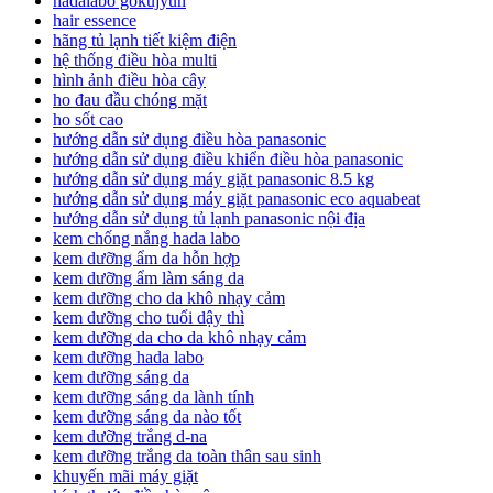
hadalabo gokujyun
hair essence
hãng tủ lạnh tiết kiệm điện
hệ thống điều hòa multi
hình ảnh điều hòa cây
ho đau đầu chóng mặt
ho sốt cao
hướng dẫn sử dụng điều hòa panasonic
hướng dẫn sử dụng điều khiển điều hòa panasonic
hướng dẫn sử dụng máy giặt panasonic 8.5 kg
hướng dẫn sử dụng máy giặt panasonic eco aquabeat
hướng dẫn sử dụng tủ lạnh panasonic nội địa
kem chống nắng hada labo
kem dưỡng ẩm da hỗn hợp
kem dưỡng ẩm làm sáng da
kem dưỡng cho da khô nhạy cảm
kem dưỡng cho tuổi dậy thì
kem dưỡng da cho da khô nhạy cảm
kem dưỡng hada labo
kem dưỡng sáng da
kem dưỡng sáng da lành tính
kem dưỡng sáng da nào tốt
kem dưỡng trắng d-na
kem dưỡng trắng da toàn thân sau sinh
khuyến mãi máy giặt