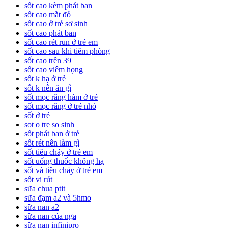
sốt cao kèm phát ban
sốt cao mắt đỏ
sốt cao ở trẻ sơ sinh
sốt cao phát ban
sốt cao rét run ở trẻ em
sốt cao sau khi tiêm phòng
sốt cao trên 39
sốt cao viêm họng
sốt k hạ ở trẻ
sốt k nên ăn gì
sốt mọc răng hàm ở trẻ
sốt mọc răng ở trẻ nhỏ
sốt ở trẻ
sot o tre so sinh
sốt phát ban ở trẻ
sốt rét nên làm gì
sốt tiêu chảy ở trẻ em
sốt uống thuốc không hạ
sốt và tiêu chảy ở trẻ em
sốt vi rút
sữa chua ptit
sữa đạm a2 và 5hmo
sữa nan a2
sữa nan của nga
sữa nan infinipro