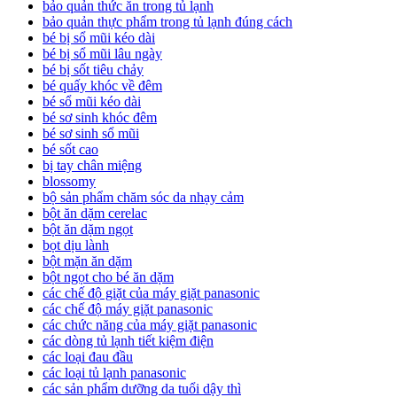
bảo quản thức ăn trong tủ lạnh
bảo quản thực phẩm trong tủ lạnh đúng cách
bé bị sổ mũi kéo dài
bé bị sổ mũi lâu ngày
bé bị sốt tiêu chảy
bé quấy khóc về đêm
bé sổ mũi kéo dài
bé sơ sinh khóc đêm
bé sơ sinh sổ mũi
bé sốt cao
bị tay chân miệng
blossomy
bộ sản phẩm chăm sóc da nhạy cảm
bột ăn dặm cerelac
bột ăn dặm ngọt
bọt dịu lành
bột mặn ăn dặm
bột ngọt cho bé ăn dặm
các chế độ giặt của máy giặt panasonic
các chế độ máy giặt panasonic
các chức năng của máy giặt panasonic
các dòng tủ lạnh tiết kiệm điện
các loại đau đầu
các loại tủ lạnh panasonic
các sản phẩm dưỡng da tuổi dậy thì