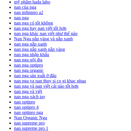
mỹ phẩm hada labo
nan của nga
nan infinipro a2
nan nga
nan nga có tốt không
nan nga hay nan việt tốt hơn
nan nga khác nan việt như thế nào
Nan Nga nắp vàng và nắp xanh
nan nga nắp xanh
nan nga nắp xanh nắp vàng
nan nga nhập khẩu
nan nga nội địa
nan nga optipro
nan nga organic
nan nga sản xuất ở đâu
nan nga va nan thuy si co gi khac nhau
nan nga và nan việt cái nào tốt hơn
nan nga và việt
nan nga xách tay
nan optipro
nan optipro 4
nan optipro nga
Nan Organic Nga
nan supreme pro
nan supreme pro 1