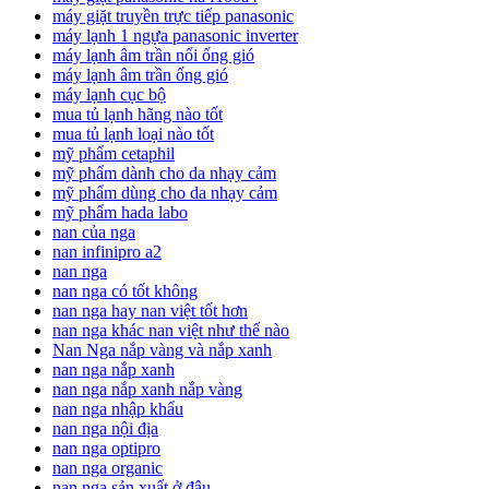
máy giặt truyền trực tiếp panasonic
máy lạnh 1 ngựa panasonic inverter
máy lạnh âm trần nối ống gió
máy lạnh âm trần ống gió
máy lạnh cục bộ
mua tủ lạnh hãng nào tốt
mua tủ lạnh loại nào tốt
mỹ phẩm cetaphil
mỹ phẩm dành cho da nhạy cảm
mỹ phẩm dùng cho da nhạy cảm
mỹ phẩm hada labo
nan của nga
nan infinipro a2
nan nga
nan nga có tốt không
nan nga hay nan việt tốt hơn
nan nga khác nan việt như thế nào
Nan Nga nắp vàng và nắp xanh
nan nga nắp xanh
nan nga nắp xanh nắp vàng
nan nga nhập khẩu
nan nga nội địa
nan nga optipro
nan nga organic
nan nga sản xuất ở đâu