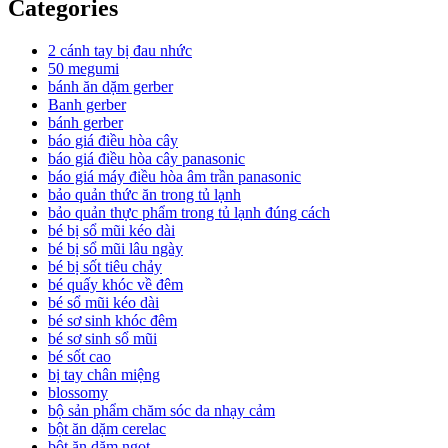
Categories
2 cánh tay bị đau nhức
50 megumi
bánh ăn dặm gerber
Banh gerber
bánh gerber
báo giá điều hòa cây
báo giá điều hòa cây panasonic
báo giá máy điều hòa âm trần panasonic
bảo quản thức ăn trong tủ lạnh
bảo quản thực phẩm trong tủ lạnh đúng cách
bé bị sổ mũi kéo dài
bé bị sổ mũi lâu ngày
bé bị sốt tiêu chảy
bé quấy khóc về đêm
bé sổ mũi kéo dài
bé sơ sinh khóc đêm
bé sơ sinh sổ mũi
bé sốt cao
bị tay chân miệng
blossomy
bộ sản phẩm chăm sóc da nhạy cảm
bột ăn dặm cerelac
bột ăn dặm ngọt