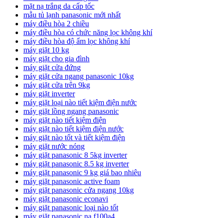
mặt nạ trắng da cấp tốc
mẫu tủ lạnh panasonic mới nhất
máy điều hòa 2 chiều
máy điều hòa có chức năng lọc không khí
máy điều hòa độ ẩm lọc không khí
máy giặt 10 kg
máy giặt cho gia đình
máy giặt cửa đứng
máy giặt cửa ngang panasonic 10kg
máy giặt cửa trên 9kg
máy giặt inverter
máy giặt loại nào tiết kiệm điện nước
máy giặt lồng ngang panasonic
máy giặt nào tiết kiệm điện
máy giặt nào tiết kiệm điện nước
máy giặt nào tốt và tiết kiệm điện
máy giặt nước nóng
máy giặt panasonic 8 5kg inverter
máy giặt panasonic 8.5 kg inverter
máy giặt panasonic 9 kg giá bao nhiêu
máy giặt panasonic active foam
máy giặt panasonic cửa ngang 10kg
máy giặt panasonic econavi
máy giặt panasonic loại nào tốt
máy giặt panasonic na f100a4