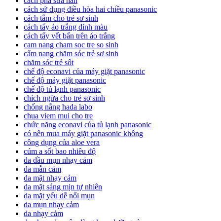
cách pha sữa nan
cách sử dụng điều hòa hai chiều panasonic
cách tắm cho trẻ sơ sinh
cách tẩy áo trắng dính màu
cách tẩy vết bẩn trên áo trắng
cam nang cham soc tre so sinh
cẩm nang chăm sóc trẻ sơ sinh
chăm sóc trẻ sốt
chế độ econavi của máy giặt panasonic
chế độ máy giặt panasonic
chế độ tủ lạnh panasonic
chích ngừa cho trẻ sơ sinh
chống nắng hada labo
chua viem mui cho tre
chức năng econavi của tủ lạnh panasonic
có nên mua máy giặt panasonic không
công dụng của aloe vera
cúm a sốt bao nhiêu độ
da dầu mụn nhạy cảm
da mẫn cảm
da mặt nhạy cảm
da mặt sáng mịn tự nhiên
da mặt yếu dễ nổi mụn
da mụn nhạy cảm
da nhạy cảm