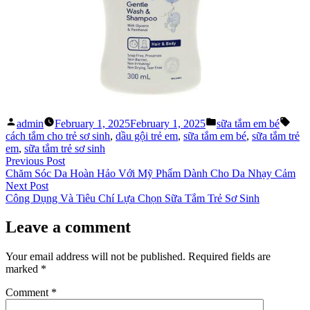
Posted
Posted
Tags
admin
February 1, 2025
February 1, 2025
sữa tắm em bé
by
in
cách tắm cho trẻ sơ sinh
,
dầu gội trẻ em
,
sữa tắm em bé
,
sữa tắm trẻ
em
,
sữa tắm trẻ sơ sinh
Post
Previous
Previous Post
post:
Chăm Sóc Da Hoàn Hảo Với Mỹ Phẩm Dành Cho Da Nhạy Cảm
navigation
Next
Next Post
post:
Công Dụng Và Tiêu Chí Lựa Chọn Sữa Tắm Trẻ Sơ Sinh
Leave a comment
Your email address will not be published.
Required fields are
marked
*
Comment
*