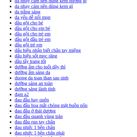
da nhạy cảm nên dùng kem dưỡng gì
da nhạy cảm nên dùng kem gì
da trắng sáng
da yếu dễ nổi mụn
dầu gội cho bé
dầu gội cho em bé
dầu gội cho trẻ em
dầu gội đầu trẻ em
dầu gội trẻ em
dấu hiệu nhận biết chân tay miệng
dấu hiệu sốt mọc răng
dầu tẩy trang tốt
dưỡng ẩm cho tuổi dậy thì
dưỡng ẩm sáng da
duong da toan than sau sinh
dưỡng sáng an toàn
dưỡng sáng lành tính
đạm a2
đau đầu hay quên
đau đầu hoa mắt chóng mặt buồn nôn
đau đầu ở thái dương
đau đầu quanh vùng trán
đau đầu run tay chân
đau nhức 1 bên chân
đau nhức 1 bên chân phải