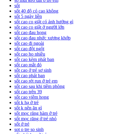
sổ mũi kéo dài ở trẻ em
sốt
sốt 40 độ có cao không
sốt 5 ngày liền
sốt cao co giật có ảnh hưởng gì
sốt cao co giật ở người lớn
sốt cao đau họng
sốt cao đau nhức xương khớp
sốt cao đi ngoài
sốt cao đột ngột
sốt cao ho nhiều
sốt cao kèm phát ban
sốt cao mắt đỏ
sốt cao ở trẻ sơ sinh
sốt cao phát ban
sốt cao rét run ở trẻ em
sốt cao sau khi tiêm phòng
sốt cao trên 39
sốt cao viêm họng
sốt k hạ ở trẻ
sốt k nên ăn gì
sốt mọc răng hàm ở trẻ
sốt mọc răng ở trẻ nhỏ
sốt ở trẻ
sot o tre so sinh