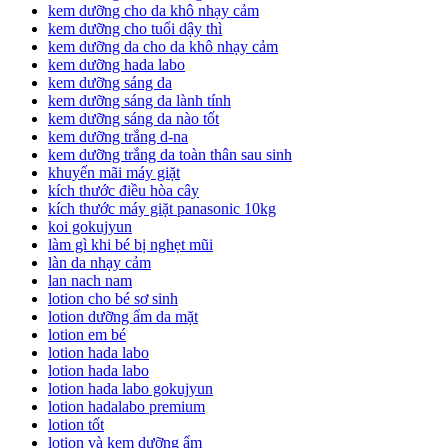
kem dưỡng cho da khô nhạy cảm
kem dưỡng cho tuổi dậy thì
kem dưỡng da cho da khô nhạy cảm
kem dưỡng hada labo
kem dưỡng sáng da
kem dưỡng sáng da lành tính
kem dưỡng sáng da nào tốt
kem dưỡng trắng d-na
kem dưỡng trắng da toàn thân sau sinh
khuyến mãi máy giặt
kích thước điều hòa cây
kích thước máy giặt panasonic 10kg
koi gokujyun
làm gì khi bé bị nghẹt mũi
làn da nhạy cảm
lan nach nam
lotion cho bé sơ sinh
lotion dưỡng ẩm da mặt
lotion em bé
lotion hada labo
lotion hada labo
lotion hada labo gokujyun
lotion hadalabo premium
lotion tốt
lotion và kem dưỡng ẩm