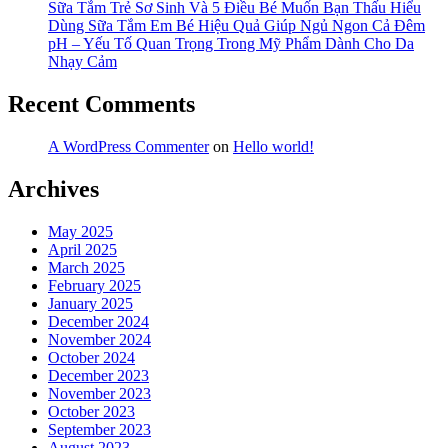
Sữa Tắm Trẻ Sơ Sinh Và 5 Điều Bé Muốn Bạn Thấu Hiểu
Dùng Sữa Tắm Em Bé Hiệu Quả Giúp Ngủ Ngon Cả Đêm
pH – Yếu Tố Quan Trọng Trong Mỹ Phẩm Dành Cho Da
Nhạy Cảm
Recent Comments
A WordPress Commenter
on
Hello world!
Archives
May 2025
April 2025
March 2025
February 2025
January 2025
December 2024
November 2024
October 2024
December 2023
November 2023
October 2023
September 2023
August 2023