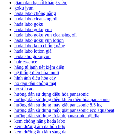
giảm đau hạ sốt kháng viêm
goku jyun
hada labo chống nắng
hada labo cleansing oil
hada labo goku
hada labo gokujyun
hada labo gokujyun cleansing oil
hada labo gokujyun lotion
hada labo kem chống nắng
hada labo lotion giá
hadalabo gokujyun
hair essence
hãng tủ lạnh tiết kiệm điện
hệ thống điều hòa multi
hình ảnh điều hòa cây
ho đau đầu chóng mặt
ho sốt cao
hướng dẫn sử dụng điều hòa panasonic
hướng dẫn sử dụng điều khiển điều hòa panasonic
hướng dẫn sử dụng máy giặt panasonic 8.5 kg
hướng dẫn sử dụng máy giặt panasonic eco aquabeat
hướng dẫn sử dụng tủ lạnh panasonic nội địa
kem chống nắng hada labo
kem dưỡng ẩm da hỗn hợp
kem dưỡng ẩm làm sáng da