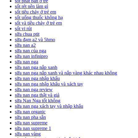
sốt phát ban ở trẻ
sốt rét nên làm gì
sốt tiêu chảy ở trẻ em
sốt uống thuốc không hạ
sốt và tiêu chảy ở trẻ em
sốt vi rút
sữa chua ptit
sữa đạm a2 và 5hmo
sữa nan a2
sữa nan của nga
sữa nan infinipro
sữa nan nga
sữa nan nga nắp xanh
sữa nan nga nắp xanh và nắp vàng khác nhau không
sữa nan nga nhập khẩu
sữa nan nga nhập khẩu và xách tay
sữa nan nga review
sữa nan nga thật và giả
sữa Nan Nga tốt không
sữa nan nga xách tay và nhập khẩu
sữa nan organic
sữa nan pha sẵn
sữa nan supreme
sữa nan supreme 1
sữa nan vàng