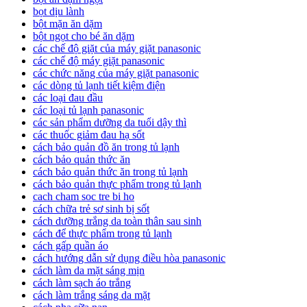
bọt dịu lành
bột mặn ăn dặm
bột ngọt cho bé ăn dặm
các chế độ giặt của máy giặt panasonic
các chế độ máy giặt panasonic
các chức năng của máy giặt panasonic
các dòng tủ lạnh tiết kiệm điện
các loại đau đầu
các loại tủ lạnh panasonic
các sản phẩm dưỡng da tuổi dậy thì
các thuốc giảm đau hạ sốt
cách bảo quản đồ ăn trong tủ lạnh
cách bảo quản thức ăn
cách bảo quản thức ăn trong tủ lạnh
cách bảo quản thực phẩm trong tủ lạnh
cach cham soc tre bi ho
cách chữa trẻ sơ sinh bị sốt
cách dưỡng trắng da toàn thân sau sinh
cách để thực phẩm trong tủ lạnh
cách gấp quần áo
cách hướng dẫn sử dụng điều hòa panasonic
cách làm da mặt sáng mịn
cách làm sạch áo trắng
cách làm trắng sáng da mặt