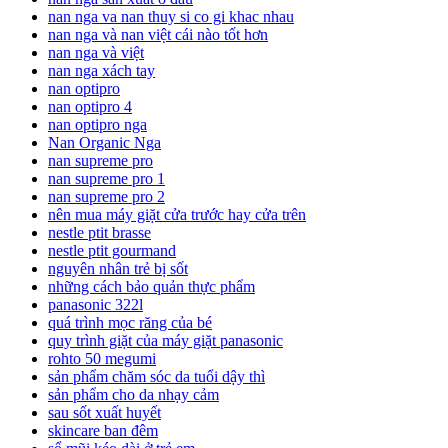
nan nga va nan thuy si co gi khac nhau
nan nga và nan việt cái nào tốt hơn
nan nga và việt
nan nga xách tay
nan optipro
nan optipro 4
nan optipro nga
Nan Organic Nga
nan supreme pro
nan supreme pro 1
nan supreme pro 2
nên mua máy giặt cửa trước hay cửa trên
nestle ptit brasse
nestle ptit gourmand
nguyên nhân trẻ bị sốt
những cách bảo quản thực phẩm
panasonic 322l
quá trình mọc răng của bé
quy trình giặt của máy giặt panasonic
rohto 50 megumi
sản phẩm chăm sóc da tuổi dậy thì
sản phẩm cho da nhạy cảm
sau sốt xuất huyết
skincare ban đêm