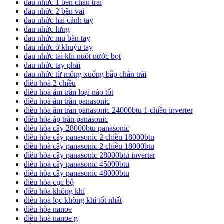
đau nhức 1 bên chân trái
đau nhức 2 bên vai
đau nhức hai cánh tay
đau nhức lưng
đau nhức mu bàn tay
đau nhức ở khuỷu tay
đau nhức tai khi nuốt nước bọt
đau nhức tay phải
đau nhức từ mông xuống bắp chân trái
điều hoà 2 chiều
điều hoà âm trần loại nào tốt
điều hoà âm trần panasonic
điều hòa âm trần panasonic 24000btu 1 chiều inverter
điều hòa áp trần panasonic
điều hòa cây 28000btu panasonic
điều hòa cây panasonic 2 chiều 18000btu
điều hoà cây panasonic 2 chiều 18000btu
điều hòa cây panasonic 28000btu inverter
điều hoà cây panasonic 45000btu
điều hòa cây panasonic 48000btu
điều hòa cục bộ
điều hòa không khí
điều hoà lọc không khí tốt nhất
điều hòa nanoe
điều hoà nanoe g