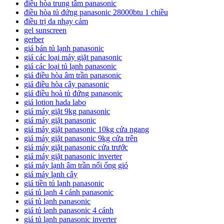
điều hòa trung tâm panasonic
điều hòa tủ đứng panasonic 28000btu 1 chiều
điều trị da nhạy cảm
gel sunscreen
gerber
giá bán tủ lạnh panasonic
giá các loại máy giặt panasonic
giá các loại tủ lạnh panasonic
giá điều hòa âm trần panasonic
giá điều hòa cây panasonic
giá điều hoà tủ đứng panasonic
giá lotion hada labo
giá máy giặt 9kg panasonic
giá máy giặt panasonic
giá máy giặt panasonic 10kg cửa ngang
giá máy giặt panasonic 9kg cửa trên
giá máy giặt panasonic cửa trước
giá máy giặt panasonic inverter
giá máy lạnh âm trần nối ống gió
giá máy lạnh cây
giá tiền tủ lạnh panasonic
giá tủ lạnh 4 cánh panasonic
giá tủ lạnh panasonic
giá tủ lạnh panasonic 4 cánh
giá tủ lạnh panasonic inverter