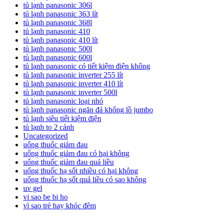
tủ lạnh panasonic 306l
tủ lạnh panasonic 363 lít
tủ lạnh panasonic 368l
tủ lạnh panasonic 410
tủ lạnh panasonic 410 lít
tủ lạnh panasonic 500l
tủ lạnh panasonic 600l
tủ lạnh panasonic có tiết kiệm điện không
tủ lạnh panasonic inverter 255 lít
tủ lạnh panasonic inverter 410 lít
tủ lạnh panasonic inverter 500l
tủ lạnh panasonic loại nhỏ
tủ lạnh panasonic ngăn đá khổng lồ jumbo
tủ lạnh siêu tiết kiệm điện
tủ lạnh to 2 cánh
Uncategorized
uống thuốc giảm đau
uống thuốc giảm đau có hại không
uống thuốc giảm đau quá liều
uống thuốc hạ sốt nhiều có hại không
uống thuốc hạ sốt quá liều có sao không
uv gel
vi sao be bi ho
vì sao trẻ hay khóc đêm