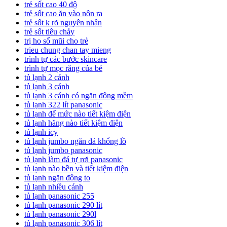
trẻ sốt cao 40 độ
trẻ sốt cao ăn vào nôn ra
trẻ sốt k rõ nguyên nhân
trẻ sốt tiêu chảy
trị ho sổ mũi cho trẻ
trieu chung chan tay mieng
trình tự các bước skincare
trình tự mọc răng của bé
tủ lạnh 2 cánh
tủ lạnh 3 cánh
tủ lạnh 3 cánh có ngăn đông mềm
tủ lạnh 322 lít panasonic
tủ lạnh để mức nào tiết kiệm điện
tủ lạnh hãng nào tiết kiệm điện
tủ lạnh icy
tủ lạnh jumbo ngăn đá khổng lồ
tủ lạnh jumbo panasonic
tủ lạnh làm đá tự rơi panasonic
tủ lạnh nào bền và tiết kiệm điện
tủ lạnh ngăn đông to
tủ lạnh nhiều cánh
tủ lạnh panasonic 255
tủ lạnh panasonic 290 lít
tủ lạnh panasonic 290l
tủ lạnh panasonic 306 lít