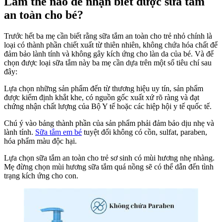
Làm thế nào để nhận biết được sữa tắm
B
an toàn cho bé?
N
C
N
Trước hết ba mẹ cần biết rằng sữa tắm an toàn cho trẻ nhỏ chính là
Bi
loại có thành phần chiết xuất từ thiên nhiên, không chứa hóa chất để
đảm bảo lành tính và không gây kích ứng cho làn da của bé. Và để
chọn được loại sữa tắm này ba mẹ cần dựa trên một số tiêu chí sau
đây:
Lựa chọn những sản phẩm đến từ thương hiệu uy tín, sản phẩm
được kiểm định khắt khe, có nguồn gốc xuất xứ rõ ràng và đạt
chứng nhận chất lượng của Bộ Y tế hoặc các hiệp hội y tế quốc tế.
Chú ý vào bảng thành phần của sản phẩm phải đảm bảo dịu nhẹ và
lành tính.
Sữa tắm em bé
tuyệt đối không có cồn, sulfat, paraben,
hóa phẩm màu độc hại.
Lựa chọn sữa tắm an toàn cho trẻ sơ sinh có mùi hương nhẹ nhàng.
Mẹ đừng chọn mùi hương sữa tắm quá nồng sẽ có thể dẫn đến tình
trạng kích ứng cho con.