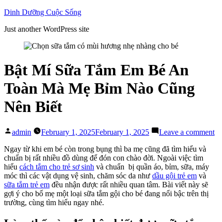
Skip
Dinh Dưỡng Cuộc Sống
to
Just another WordPress site
content
Bật Mí Sữa Tắm Em Bé An
Toàn Mà Mẹ Bỉm Nào Cũng
Nên Biết
Posted
on
admin
February 1, 2025
February 1, 2025
Leave a comment
by
Bậ
M
Ngay từ khi em bé còn trong bụng thì ba mẹ cũng đã tìm hiểu và
S
chuẩn bị rất nhiều đồ dùng để đón con chào đời. Ngoài việc tìm
T
hiểu
cách tắm cho trẻ sơ sinh
và chuẩn bị quần áo, bỉm, sữa, máy
E
móc thì các vật dụng vệ sinh, chăm sóc da như
dầu gội trẻ em
và
B
sữa tắm trẻ em
đều nhận được rất nhiều quan tâm. Bài viết này sẽ
A
gợi ý cho bố mẹ một loại sữa tắm gội cho bé đang nổi bậc trên thị
To
trường, cùng tìm hiểu ngay nhé.
M
M