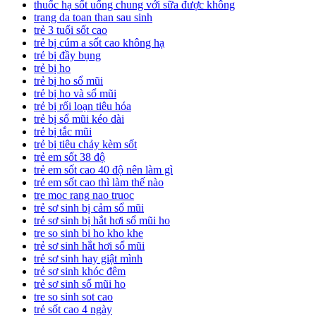
thuốc hạ sốt uống chung với sữa được không
trang da toan than sau sinh
trẻ 3 tuổi sốt cao
trẻ bị cúm a sốt cao không hạ
trẻ bị đầy bụng
trẻ bị ho
trẻ bị ho sổ mũi
trẻ bị ho và sổ mũi
trẻ bị rối loạn tiêu hóa
trẻ bị sổ mũi kéo dài
trẻ bị tắc mũi
trẻ bị tiêu chảy kèm sốt
trẻ em sốt 38 độ
trẻ em sốt cao 40 độ nên làm gì
trẻ em sốt cao thì làm thế nào
tre moc rang nao truoc
trẻ sơ sinh bị cảm sổ mũi
trẻ sơ sinh bị hắt hơi sổ mũi ho
tre so sinh bi ho kho khe
trẻ sơ sinh hắt hơi sổ mũi
trẻ sơ sinh hay giật mình
trẻ sơ sinh khóc đêm
trẻ sơ sinh sổ mũi ho
tre so sinh sot cao
trẻ sốt cao 4 ngày