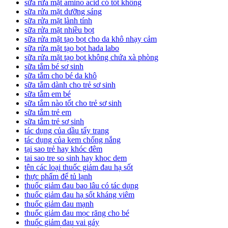
sữa rửa mặt amino acid có tốt không
sữa rửa mặt dưỡng sáng
sữa rửa mặt lành tính
sữa rửa mặt nhiều bọt
sữa rửa mặt tạo bọt cho da khô nhạy cảm
sữa rửa mặt tạo bọt hada labo
sữa rửa mặt tạo bọt không chứa xà phòng
sữa tắm bé sơ sinh
sữa tắm cho bé da khô
sữa tắm dành cho trẻ sơ sinh
sữa tắm em bé
sữa tắm nào tốt cho trẻ sơ sinh
sữa tắm trẻ em
sữa tắm trẻ sơ sinh
tác dụng của dầu tẩy trang
tác dụng của kem chống nắng
tại sao trẻ hay khóc đêm
tai sao tre so sinh hay khoc dem
tên các loại thuốc giảm đau hạ sốt
thực phẩm để tủ lạnh
thuốc giảm đau bao lâu có tác dụng
thuốc giảm đau hạ sốt kháng viêm
thuốc giảm đau mạnh
thuốc giảm đau mọc răng cho bé
thuốc giảm đau vai gáy